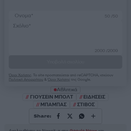
50 /50
2000 /2000
Υποβολή σχολίου
Όροι Χρήσης
. Το site προστατεύεται από reCAPTCHA, ισχύουν
Πολιτική Απορρήτου
&
Όροι Χρήσης
της Google.
Αθλητικά
ΓΙΟΥΣΕΙΝ ΜΠΟΛΤ
ΕΙΔΗΣΕΙΣ
ΜΠΑΜΠΑΣ
ΣΤΙΒΟΣ
Share:
Ακολουθήστε το Νewsit.gr στο
Google News
και