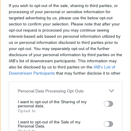
4
Canadair 515: Οι πρώτες εικόνες από την
If you wish to opt-out of the sale, sharing to third parties, or
κατασκευή του αεροσκάφους που θα
processing of your personal or sensitive information for
επιχειρεί και τη νύχτα στα μέτωπα της
φωτιάς
targeted advertising by us, please use the below opt-out
section to confirm your selection. Please note that after your
5
«Αφιέρωσε τη ζωή της στο να βοηθά
opt-out request is processed you may continue seeing
ανθρώπους που είχαν ανάγκη» - Η πρώτη
interest-based ads based on personal information utilized by
δήλωση της οικογένειας της 38χρονης
Λίζα που βρέθηκε νεκρή στην Κυψέλη
us or personal information disclosed to third parties prior to
your opt-out. You may separately opt-out of the further
disclosure of your personal information by third parties on the
IAB’s list of downstream participants. This information may
Πιο σχολιασμένα
also be disclosed by us to third parties on the
IAB’s List of
Downstream Participants
that may further disclose it to other
Μητσοτάκης στην υπογραφή συμφωνίας
198
third parties.
για την ηλεκτρική διασύνδεση Ελλάδας –
Κύπρου: «Ισχυρή ψήφος εμπιστοσύνης» η
Please note that this website/app uses one or more Google
είσοδος της Meridiam στην GSI
Personal Data Processing Opt Outs
services and may gather and store information including but
Έφυγαν οι συνεργάτες, μένει η Μαρία
181
not limited to your visit or usage behaviour. You may click to
I want to opt-out of the Sharing of my
Καρυστιανού - Η επόμενη μέρα για την
personal data.
grant or deny consent to Google and its third-party tags to
«Ελπίδα για τη Δημοκρατία»
Opted In
use your data for below specified purposes in below Google
Αυγερινός, Μουτσάτσου και ακόμη 20
85
consent section.
I want to opt-out of the Sale of my
πρώην στελέχη κατά Καρυστιανού: «Δεν
Personal Data.
αποχωρήσαμε για καρέκλες», αιχμές για