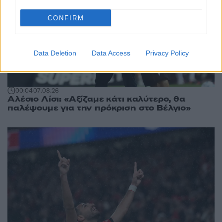
CONFIRM
Data Deletion
Data Access
Privacy Policy
00:04
07.08.26
Αλέσιο Λίσι: «Αξίζαμε κάτι καλύτερο, θα
παλέψουμε για την πρόκριση στο Βέλγιο»