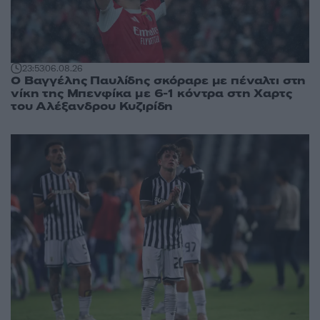
23:53
06.08.26
Ο Βαγγέλης Παυλίδης σκόραρε με πέναλτι στη
νίκη της Μπενφίκα με 6-1 κόντρα στη Χαρτς
του Αλέξανδρου Κυζιρίδη