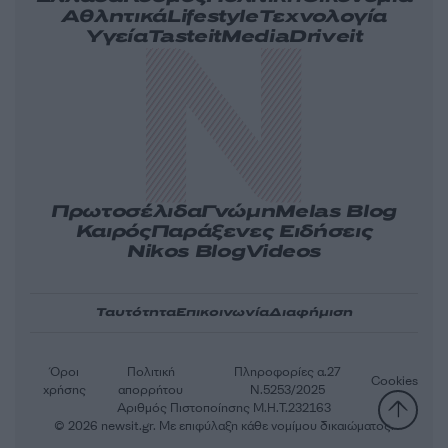
Αθλητικά
Lifestyle
Τεχνολογία
Υγεία
Tasteit
Media
Driveit
Πρωτοσέλιδα
Γνώμη
Melas Blog
Καιρός
Παράξενες Ειδήσεις
Nikos Blog
Videos
Ταυτότητα
Επικοινωνία
Διαφήμιση
Όροι
Πολιτική
Πληροφορίες α.27
Cookies
χρήσης
απορρήτου
Ν.5253/2025
Αριθμός Πιστοποίησης Μ.Η.Τ.232163
© 2026 newsit.gr. Με επιφύλαξη κάθε νομίμου δικαιώματος.