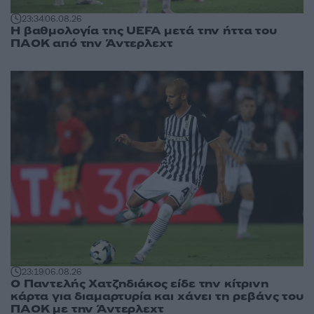
23:34
06.08.26
Η βαθμολογία της UEFA μετά την ήττα του
ΠΑΟΚ από την Άντερλεχτ
23:19
06.08.26
Ο Παντελής Χατζηδιάκος είδε την κίτρινη
κάρτα για διαμαρτυρία και χάνει τη ρεβάνς του
ΠΑΟΚ με την Άντερλεχτ