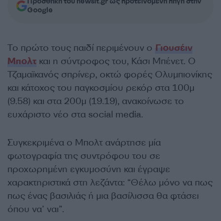
Προσθήκη του newsit.gr ως προτεινόμενη πηγή στην
Google
Το πρώτο τους παιδί περιμένουν ο
Γιουσέιν
Μπολτ
και η σύντροφος του, Κάσι Μπένετ. Ο
Τζαμαϊκανός σπρίνερ, οκτώ φορές Ολυμπιονίκης
και κάτοχος του παγκοσμίου ρεκόρ στα 100μ
(9.58) και στα 200μ (19.19), ανακοίνωσε το
ευχάριστο νέο στα social media.
Συγκεκριμένα ο Μπολτ ανάρτησε μία
φωτογραφία της συντρόφου του σε
προχωρημένη εγκυμοσύνη και έγραψε
χαρακτηριστικά στη λεζάντα: “Θέλω μόνο να πως
πως ένας βασιλιάς ή μια βασίλισσα θα φτάσει
όπου να’ ναι”.