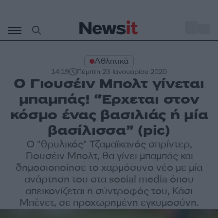
Μετάβαση
σε
o
27
περιεχόμενο
Αθλητικά
14:19
Πέμπτη 23 Ιανουαρίου 2020
Ο Γιουσέιν Μπολτ γίνεται
μπαμπάς! “Έρχεται στον
κόσμο ένας βασιλιάς ή μία
βασίλισσα” (pic)
Ο "θρυλικός" Τζαμαϊκανός σπρίντερ,
Γιουσέιν Μπολτ, θα γίνει μπαμπάς και
δημοσιοποίησε το χαρμόσυνο νέο με μία
ανάρτηση του στα social media όπου
απεικονίζεται η σύντροφός του, Κάσι
Μπένετ, σε προχωρημένη εγκυμοσύνη.