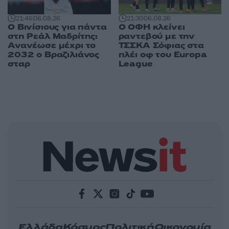
21:46
06.08.26
21:30
06.08.26
Ο Βινίσιους για πάντα
Ο ΟΦΗ κλείνει
στη Ρεάλ Μαδρίτης:
ραντεβού με την
Ανανέωσε μέχρι το
ΤΣΣΚΑ Σόφιας στα
2032 ο Βραζιλιάνος
πλέι οφ του Europa
σταρ
League
Ελλάδα
Κόσμος
Πολιτική
Οικονομία