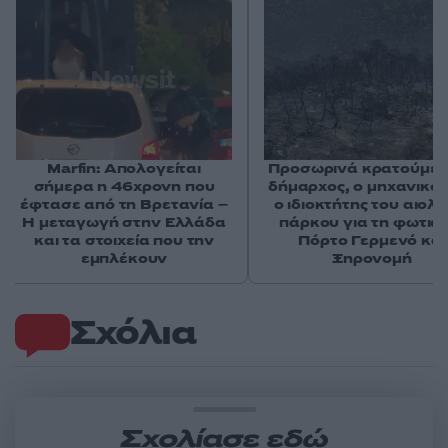
Marfin: Απολογείται
Προσωρινά κρατούμεν
σήμερα η 46χρονη που
δήμαρχος, ο μηχανικός
έφτασε από τη Βρετανία –
ο ιδιοκτήτης του αιολι
Η μεταγωγή στην Ελλάδα
πάρκου για τη φωτιά 
και τα στοιχεία που την
Πόρτο Γερμενό και
εμπλέκουν
Ξηρονομή
Σχόλια
Σχολίασε εδώ