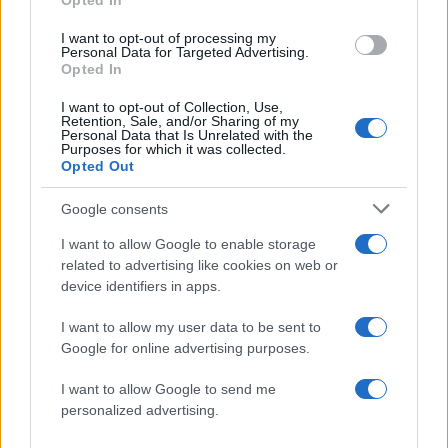
Opted In
«συγκεντρωτικό μοντέλο»
I want to opt-out of processing my
Το πολωμένο μελτέμι που τροφοδότησε
59
Personal Data for Targeted Advertising.
τις φωτιές σε Αττική και Βοιωτία: «Από τα
Opted In
ισχυρότερα επεισόδια των τελευταίων 50
χρόνων»
I want to opt-out of Collection, Use,
Retention, Sale, and/or Sharing of my
Κρανίου τόπος το Πόρτο Γερμενό μετά το
51
Personal Data that Is Unrelated with the
καταστροφικό πέρασμα της φωτιάς –
Purposes for which it was collected.
Ξεκίνησε η αυτοψία στα καμένα σπίτια
Opted Out
Google consents
I want to allow Google to enable storage
related to advertising like cookies on web or
Αθλητικά:
device identifiers in apps.
Περισσότερα άρθρα
I want to allow my user data to be sent to
Google for online advertising purposes.
I want to allow Google to send me
personalized advertising.