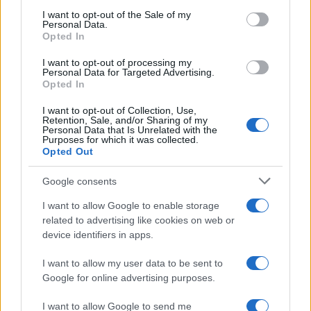
consent section.
3
Θρήνος για τον Λιονέλ Μέσι – Πέθανε ο
I want to opt-out of the Sale of my
Personal Data.
πατέρας του, Χόρχε
Opted In
4
Ελίζαμπεθ Ελέτσι και Νεκτάριος Λεμονίδης
πήγαν στον Άγιο Νεκτάριο Βούλας για να
I want to opt-out of processing my
Personal Data for Targeted Advertising.
πάρουν την ευχή για τον γιο τους
Opted In
5
Τζο Μπάιντεν: «Ο καρκίνος έχει εξαπλωθεί,
είναι πολύ επώδυνο», λέει ο γιος του
I want to opt-out of Collection, Use,
Retention, Sale, and/or Sharing of my
Personal Data that Is Unrelated with the
Purposes for which it was collected.
Opted Out
Πιο σχολιασμένα
Google consents
Βγήκαν ξανά τα μαχαίρια στην Ελπίδα
96
για τη Δημοκρατία: «Καρυστιανού,
I want to allow Google to enable storage
Γρατσία και Γαλανός μετέτρεψαν το
related to advertising like cookies on web or
κίνημα σε φοβικό αρχηγικό κόμμα»
device identifiers in apps.
Απίστευτο κι όμως αληθινό -
83
Aναστέλλονται τα τακτικά ραντεβού του
I want to allow my user data to be sent to
αγγειοχειρουργού του νοσοκομείου
Google for online advertising purposes.
Χανίων επειδή κλάπηκε το μηχανάκι του
γιατρού
I want to allow Google to send me