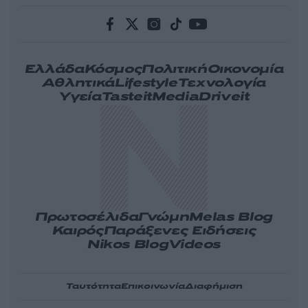
Ελλάδα
Κόσμος
Πολιτική
Οικονομία
Αθλητικά
Lifestyle
Τεχνολογία
Υγεία
Tasteit
Media
Driveit
Πρωτοσέλιδα
Γνώμη
Melas Blog
Καιρός
Παράξενες Ειδήσεις
Nikos Blog
Videos
Ταυτότητα
Επικοινωνία
Διαφήμιση