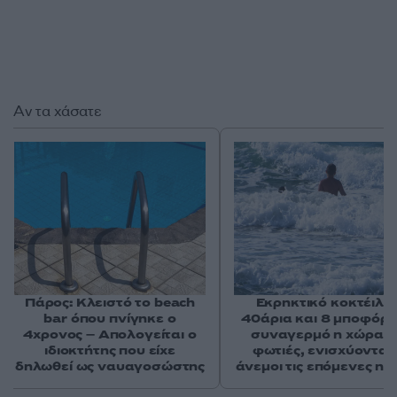
Αν τα χάσατε
Πάρος: Κλειστό το beach
Εκρηκτικό κοκτέιλ μ
bar όπου πνίγηκε ο
40άρια και 8 μποφόρ -
4χρονος – Απολογείται ο
συναγερμό η χώρα γ
ιδιοκτήτης που είχε
φωτιές, ενισχύονται 
δηλωθεί ως ναυαγοσώστης
άνεμοι τις επόμενες ημ