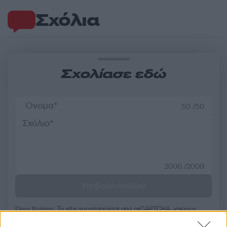
Σχόλια
Σχολίασε εδώ
50 /50
2000 /2000
Υποβολή σχολίου
Όροι Χρήσης
. Το site προστατεύεται από reCAPTCHA, ισχύουν
Πολιτική Απορρήτου
&
Όροι Χρήσης
της Google.