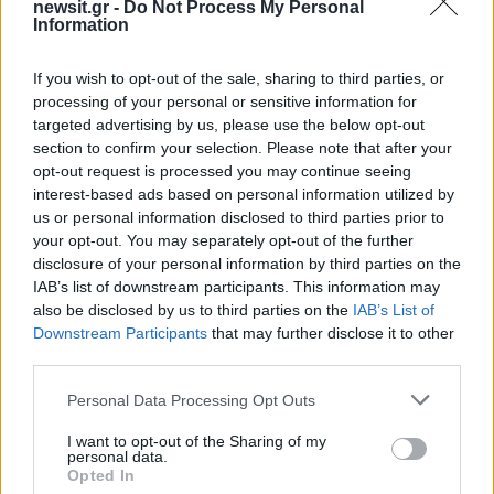
newsit.gr -
Do Not Process My Personal
Αθλητικά
Information
ΕΘΝΙΚΗ ΕΛΛΑΔΑΣ
ΠΟΓΕΤ
If you wish to opt-out of the sale, sharing to third parties, or
Share:
processing of your personal or sensitive information for
targeted advertising by us, please use the below opt-out
Ακολουθήστε το Νewsit.gr στο
Google News
και
section to confirm your selection. Please note that after your
ενημερωθείτε πρώτοι για όλη την ειδησεογραφία και τα
opt-out request is processed you may continue seeing
τελευταία νέα
της ημέρας
interest-based ads based on personal information utilized by
us or personal information disclosed to third parties prior to
your opt-out. You may separately opt-out of the further
disclosure of your personal information by third parties on the
IAB’s list of downstream participants. This information may
also be disclosed by us to third parties on the
IAB’s List of
Πιο δημοφιλή
Downstream Participants
that may further disclose it to other
third parties.
1
Κωνσταντίνος Αργυρός και Αλεξάνδρα
Νίκα κάνουν διακοπές με πολυτελές γιοτ
Please note that this website/app uses one or more Google
Personal Data Processing Opt Outs
με τα δύο παιδιά τους
services and may gather and store information including but
2
not limited to your visit or usage behaviour. You may click to
I want to opt-out of the Sharing of my
Η Άννα Βίσση ξετρελάθηκε με μπάντα που
personal data.
έπαιζε Τσιτσάνη στο Φισκάρδο και τους
grant or deny consent to Google and its third-party tags to
Opted In
πρότεινε συνεργασία
use your data for below specified purposes in below Google