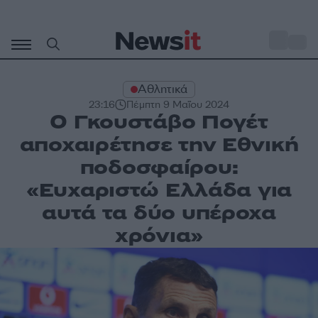
Μετάβαση
σε
o
30
περιεχόμενο
Αθλητικά
23:16
Πέμπτη 9 Μαΐου 2024
Ο Γκουστάβο Πογέτ
αποχαιρέτησε την Εθνική
ποδοσφαίρου:
«Ευχαριστώ Ελλάδα για
αυτά τα δύο υπέροχα
χρόνια»