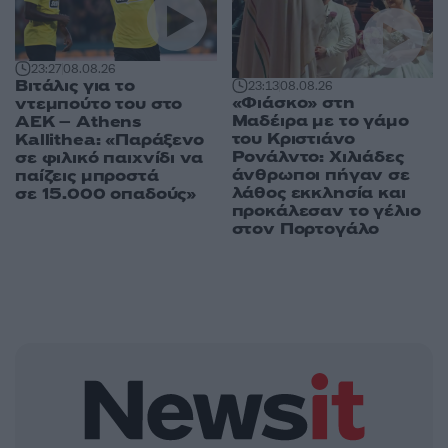
23:27
08.08.26
Βιτάλις για το
23:13
08.08.26
«Φιάσκο» στη
ντεμπούτο του στο
Μαδέιρα με το γάμο
ΑΕΚ – Athens
του Κριστιάνο
Kallithea: «Παράξενο
Ρονάλντο: Χιλιάδες
σε φιλικό παιχνίδι να
άνθρωποι πήγαν σε
παίζεις μπροστά
λάθος εκκλησία και
σε 15.000 οπαδούς»
προκάλεσαν το γέλιο
στον Πορτογάλο