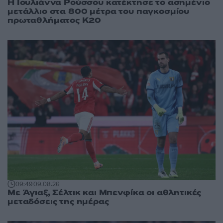
Η Ιουλιάννα Ρούσσου κατέκτησε το ασημένιο
μετάλλιο στα 800 μέτρα του παγκοσμίου
πρωταθλήματος Κ20
09:49
09.08.26
Με Άγιαξ, Σέλτικ και Μπενφίκα οι αθλητικές
μεταδόσεις της ημέρας