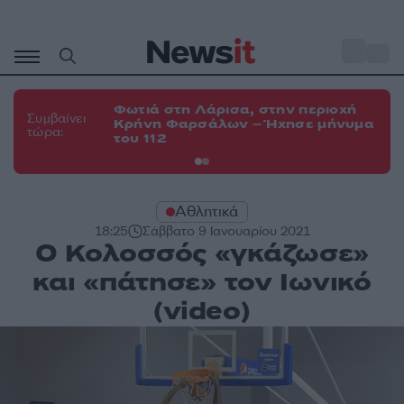
Μετάβαση
σε
o
34
περιεχόμενο
Φωτιά στη Λάρισα, στην περιοχή
Φω
Συμβαίνει
Κρήνη Φαρσάλων – Ήχησε μήνυμα
Κο
τώρα:
του 112
α
Αθλητικά
18:25
Σάββατο 9 Ιανουαρίου 2021
Ο Κολοσσός «γκάζωσε»
και «πάτησε» τον Ιωνικό
(video)