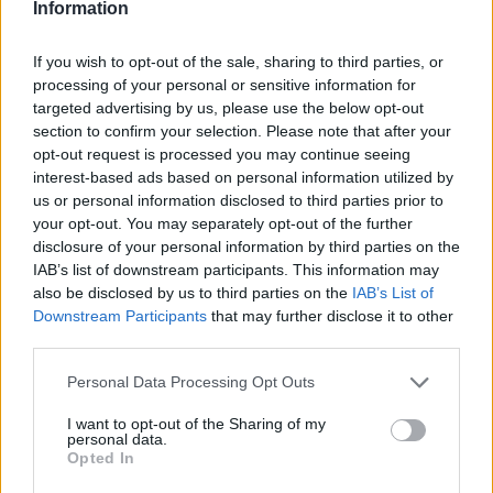
Information
Share:
If you wish to opt-out of the sale, sharing to third parties, or
Ακολουθήστε το Νewsit.gr στο
Google News
και
processing of your personal or sensitive information for
ενημερωθείτε πρώτοι για όλη την ειδησεογραφία και τα
targeted advertising by us, please use the below opt-out
τελευταία νέα
της ημέρας
section to confirm your selection. Please note that after your
opt-out request is processed you may continue seeing
interest-based ads based on personal information utilized by
us or personal information disclosed to third parties prior to
your opt-out. You may separately opt-out of the further
disclosure of your personal information by third parties on the
Πιο δημοφιλή
IAB’s list of downstream participants. This information may
also be disclosed by us to third parties on the
IAB’s List of
1
Έφυγαν οι συνεργάτες, μένει η Μαρία
Downstream Participants
that may further disclose it to other
Καρυστιανού - Η επόμενη μέρα για την
third parties.
«Ελπίδα για τη Δημοκρατία»
Please note that this website/app uses one or more Google
2
Personal Data Processing Opt Outs
Σαμοθράκη: «Μαμά νόμιζες ότι δε θα σε
services and may gather and store information including but
ξαναδώ;» – Τα πρώτα λόγια του 22χρονου
που έπεσε σε κανάλι με καυτό νερό
not limited to your visit or usage behaviour. You may click to
I want to opt-out of the Sharing of my
personal data.
grant or deny consent to Google and its third-party tags to
3
Ψάθα: «Δεν υπήρξε τεχνικό πρόβλημα με
Opted In
use your data for below specified purposes in below Google
τα δύο ελικόπτερα» κατέθεσαν ο Βρετανός
consent section.