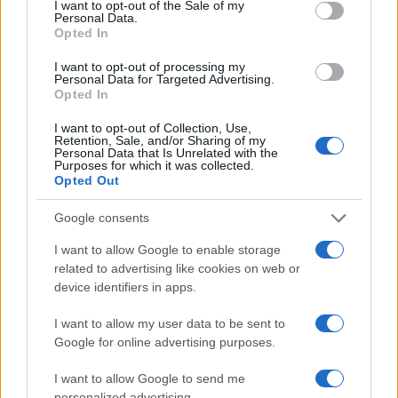
χειριστής και ο Έλληνας διερμηνέας
I want to opt-out of the Sale of my
Personal Data.
4
Mirror: Οι φωτιές στην Αιγιάλεια έκαναν
Opted In
στάχτη το όνειρο οικογένειας από τη
Βρετανία για μια νέα ζωή στην
I want to opt-out of processing my
Πελοπόννησο – «Δεν χάσαμε μόνο ένα
Personal Data for Targeted Advertising.
σπίτι»
Opted In
5
«Βαριά καμπάνα» στον 27χρονο τράπερ
I want to opt-out of Collection, Use,
που έτρεχε με 182 χιλιόμετρα την ώρα σε
Retention, Sale, and/or Sharing of my
δρόμο με όριο τα 80
Personal Data that Is Unrelated with the
Purposes for which it was collected.
Opted Out
Πιο σχολιασμένα
Google consents
I want to allow Google to enable storage
Μητσοτάκης στην υπογραφή συμφωνίας
198
για την ηλεκτρική διασύνδεση Ελλάδας –
related to advertising like cookies on web or
Κύπρου: «Ισχυρή ψήφος εμπιστοσύνης» η
device identifiers in apps.
είσοδος της Meridiam στην GSI
I want to allow my user data to be sent to
Canadair 515: Οι πρώτες εικόνες από την
121
κατασκευή του αεροσκάφους που θα
Google for online advertising purposes.
επιχειρεί και τη νύχτα στα μέτωπα της
φωτιάς
I want to allow Google to send me
personalized advertising.