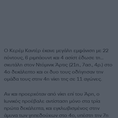
Ο Κερέμ Καντέρ έκανε μεγάλη εμφάνιση με 22
πόντους, 6 ριμπάουντ και 4 ασίστ έδωσε τη…
σκυτάλη στον Ντόμινικ Άρτις (21π., 7ασ., 4ρ.) στο
4ο δεκάλεπτο και οι δυο τους οδήγησαν την
ομάδα τους στην 4η νίκη της σε 11 αγώνες.
Αν και προερχόταν από νίκη επί του Άρη, ο
Ιωνικός προέβαλε αντίσταση μόνο στα τρία
πρώτα δεκάλεπτα, και εγκλωβισμένος στην
άμυνα των γηπεδούχων στο 4ο, υπέστη την 7η