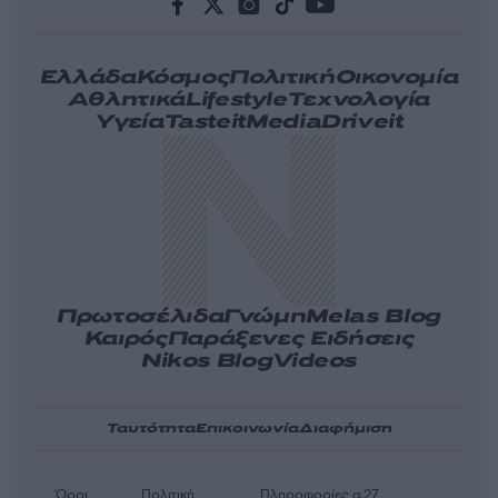
Ελλάδα
Κόσμος
Πολιτική
Οικονομία
Αθλητικά
Lifestyle
Τεχνολογία
Υγεία
Tasteit
Media
Driveit
Πρωτοσέλιδα
Γνώμη
Melas Blog
Καιρός
Παράξενες Ειδήσεις
Nikos Blog
Videos
Ταυτότητα
Επικοινωνία
Διαφήμιση
Όροι
Πολιτική
Πληροφορίες α.27