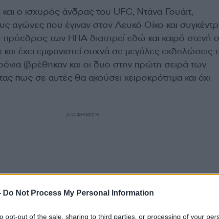
π
και ο ισχυρός άνδρας του UFC, Ντάνα Γουάιτ,
ς αγώνες που έγιναν στον Λευκό Οίκο και συγκέντ
Ο πρόεδρος των ΗΠΑ διατηρεί εδώ και καιρό στενή 
τ και έχει εμφανιστεί συχνά σε μεγάλες εκδηλώσεις 
ρόνια (βρέθηκαν και οι δυο στην πρώτη σειρά των
τας πως σε αυτές θα ακούσει χειροκρότημα και όχι
ΔΙΑΦΗΜΙΣΗ
-
Do Not Process My Personal Information
to opt-out of the sale, sharing to third parties, or processing of your per