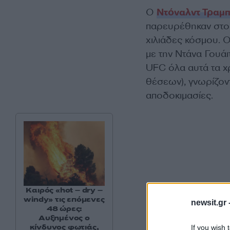
Ο
Ντόναλντ Τραμ
παρευρέθηκαν στου
χιλιάδες κόσμου. 
με την Ντάνα Γουάι
UFC όλα αυτά τα χ
θέσεων), γνωρίζον
αποδοκιμασίες.
Καιρός «hot – dry –
windy» τις επόμενες
newsit.gr 
48 ώρες:
Αυξημένος ο
κίνδυνος φωτιάς,
If you wish 