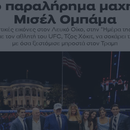
ό παραλήρημα μαχη
Μισέλ Ομπάμα
τικές εικόνες στον Λευκό Οίκο, στην “Ημέρα τη
ε τον αθλητή του UFC, Τζος Χόκιτ, να σοκάρει 
με όσα ξεστόμισε μπροστά στον Τραμπ