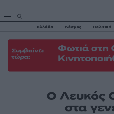
Μετάβαση
σε
περιεχόμενο
Ελλάδα
Κόσμος
Πολιτική
Φωτιά στη 
Συμβαίνει
Κινητοποιή
τώρα:
Ο Λευκός Ο
στα γεν