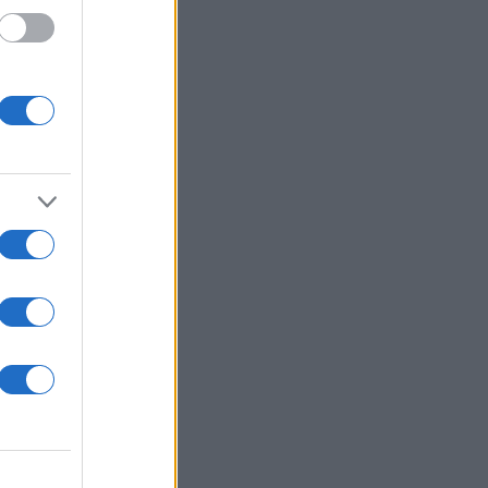
ουτ
το