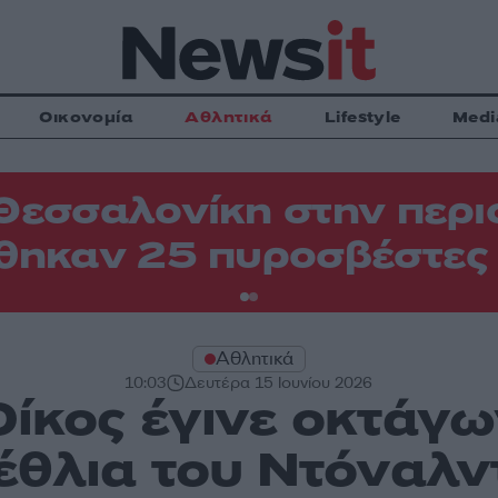
Οικονομία
Αθλητικά
Lifestyle
Medi
Θεσσαλονίκη στην περιο
θηκαν 25 πυροσβέστες
Αθλητικά
10:03
Δευτέρα 15 Ιουνίου 2026
ίκος έγινε οκτάγ
έθλια του Ντόναλν