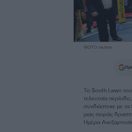
ΦΩΤΟ reuters
Προ
Το South Lawn το
τελευταία περίοδο,
συνδιάστηκε με τα
μιας σειράς δραστ
Ημέρα Ανεξαρτησία