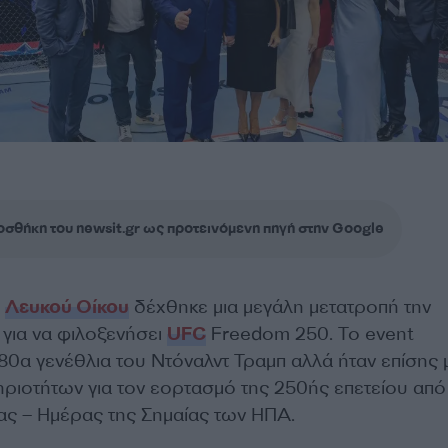
σθήκη του newsit.gr ως προτεινόμενη πηγή στην Google
υ
Λευκού Οίκου
δέχθηκε μια μεγάλη μετατροπή την
 για να φιλοξενήσει
UFC
Freedom 250. Το event
 80α γενέθλια του Ντόναλντ Τραμπ αλλά ήταν επίσης
ηριοτήτων για τον εορτασμό της 250ής επετείου από
ς – Ημέρας της Σημαίας των ΗΠΑ.