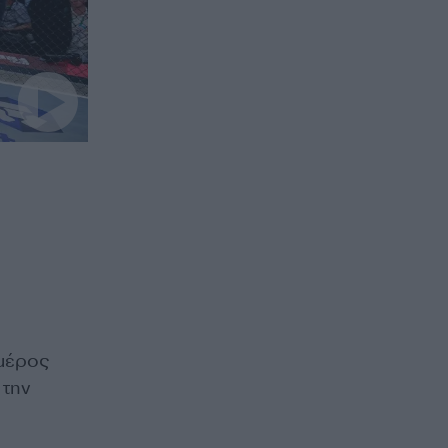
 μέρος
 την