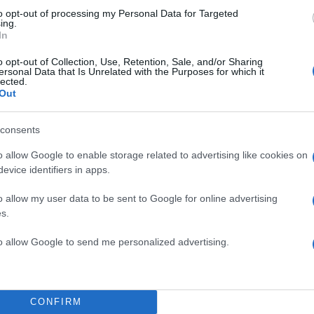
πήρε τον τίτλο των ελαφρών βαρών με τεχνικό νοκ ά
to opt-out of processing my Personal Data for Targeted
 Με τη νίκη αυτή έφτασε τις τρεις σερί και βελτίωσε 
ing.
In
.
o opt-out of Collection, Use, Retention, Sale, and/or Sharing
ersonal Data that Is Unrelated with the Purposes for which it
ΔΙΑΦΗΜΙΣΗ
lected.
Out
consents
o allow Google to enable storage related to advertising like cookies on
evice identifiers in apps.
o allow my user data to be sent to Google for online advertising
s.
to allow Google to send me personalized advertising.
CONFIRM