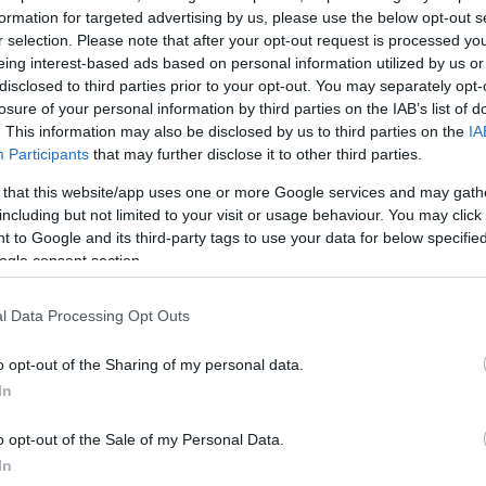
formation for targeted advertising by us, please use the below opt-out s
r selection. Please note that after your opt-out request is processed y
eing interest-based ads based on personal information utilized by us or
disclosed to third parties prior to your opt-out. You may separately opt-
ουν στο οκτάγωνο, οι φημισμένοι Blue Angels του
losure of your personal information by third parties on the IAB’s list of
ύ των ΗΠΑ και οι Thunderbirds της Πολεμικής Αερο
. This information may also be disclosed by us to third parties on the
IA
Participants
that may further disclose it to other third parties.
οίησαν εντυπωσιακές εναέριες επιδείξεις,
 σπάνιο θέαμα στον ουρανό πάνω από τον Λευκό Οί
 that this website/app uses one or more Google services and may gath
including but not limited to your visit or usage behaviour. You may click 
ευκό Οίκο ακουγόταν ο Εθνικός Ύμνος των ΗΠΑ.
 to Google and its third-party tags to use your data for below specifi
ogle consent section.
ιεύματα, περισσότερα από 60 εκατομμύρια δολάρια
ην κατασκευή προσωρινών υποδομών για τον αγώνα
l Data Processing Opt Outs
ανομένων κερκίδων, φωτισμού, ασφάλειας και χώρ
o opt-out of the Sharing of my personal data.
In
Τζάστιν Γκέιτζι επικράτησε του Ίλια Τοπούρια. Ο Αμερ
o opt-out of the Sale of my Personal Data.
ς στο αήττητο (9-0) που είχε ο Ισπανογεωργιανός
In