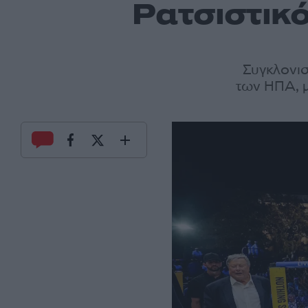
Ρατσιστικ
Συγκλονισ
των ΗΠΑ, μ