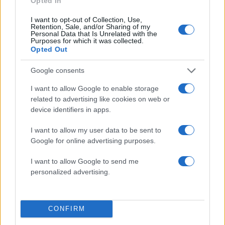
Opted In
Πιο δημοφιλή
I want to opt-out of Collection, Use,
Retention, Sale, and/or Sharing of my
Personal Data that Is Unrelated with the
1
Η Ελένη Φωτοπούλου ευχήθηκε για τη
Purposes for which it was collected.
γιορτή του Άκη Παυλόπουλου: «Δεκαπέντε
Opted Out
χρόνια μου διδάσκει υπομονή και αγάπη»
2
Αριστοτέλης Δαμίγος: Στο Αποτεφρωτήριο
Google consents
Ριτσώνας το «ύστατο χαίρε» στον Έλληνα
σύνδεσμο του ελικοπτέρου που έπεσε στην
I want to allow Google to enable storage
Ψάθα
related to advertising like cookies on web or
device identifiers in apps.
3
«Αφιέρωσε τη ζωή της στο να βοηθά
ανθρώπους που είχαν ανάγκη» - Η πρώτη
δήλωση της οικογένειας της 38χρονης
I want to allow my user data to be sent to
Λίζα που βρέθηκε νεκρή στην Κυψέλη
Google for online advertising purposes.
4
Η Αγγελική Ηλιάδη περιγράφει το θαύμα
I want to allow Google to send me
που έζησε και πώς είδε τον Χριστό μπροστά
της: «Ήταν ό,τι πιο όμορφο έχω δει στη ζωή
personalized advertising.
μου»
5
Ο Γιάννης Φακίνος αποκάλυψε πώς έγινε
viral το τραγούδι του «Λογαριασμός» που
CONFIRM
ερμηνεύει η Κατερίνα Λιόλιου