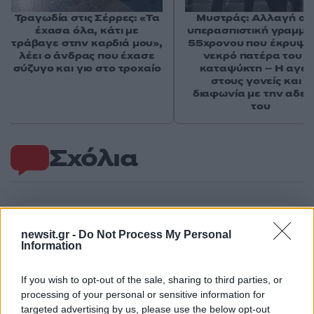
Τραγωδία στις Σέρρες: «Τα
Μυστράς: Αλλαγή στ
έχασα όλα, κάτι με
υπερασπιστική γραμμή
τράβαγε στην καρδιά μου»,
55χρονου που έκρυψε
λέει ο άνδρας που έχασε
νεκρό πατέρα του σ
σύζυγο και γιο στο τροχαίο
καταψύκτη – Η αγά
στους γονείς και η
διαφωνία με την αδε
του
Σχόλια
Σχολίασε εδώ
newsit.gr -
Do Not Process My Personal
Information
50 /50
If you wish to opt-out of the sale, sharing to third parties, or
processing of your personal or sensitive information for
targeted advertising by us, please use the below opt-out