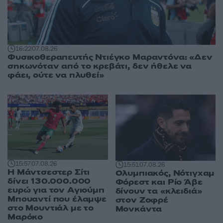
16:22
07.08.26
Φυσικοθεραπευτής Ντιέγκο Μαραντόνα: «Δεν
σηκωνόταν από το κρεβάτι, δεν ήθελε να
φάει, ούτε να πλυθεί»
15:57
07.08.26
15:51
07.08.26
Η Μάντσεστερ Σίτι
Ολυμπιακός, Νότιγχαμ
δίνει 130.000.000
Φόρεστ και Ρίο Άβε
ευρώ για τον Αγιούμπ
δίνουν τα «κλειδιά»
Μπουαντί που έλαμψε
στον Ζοφρέ
στο Μουντιάλ με το
Μονκάντα
Μαρόκο