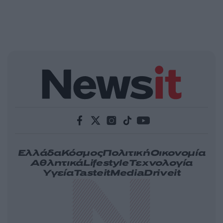
Ελλάδα
Κόσμος
Πολιτική
Οικονομία
Αθλητικά
Lifestyle
Τεχνολογία
Υγεία
Tasteit
Media
Driveit