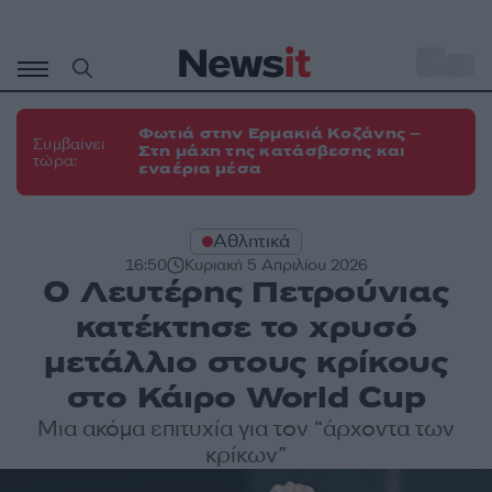
Μετάβαση
σε
o
34
περιεχόμενο
Φωτιά στην Ερμακιά Κοζάνης –
Συμβαίνει
Στη μάχη της κατάσβεσης και
τώρα:
εναέρια μέσα
Αθλητικά
16:50
Κυριακή 5 Απριλίου 2026
Ο Λευτέρης Πετρούνιας
κατέκτησε το χρυσό
μετάλλιο στους κρίκους
στο Κάιρο World Cup
Μια ακόμα επιτυχία για τον “άρχοντα των
κρίκων”