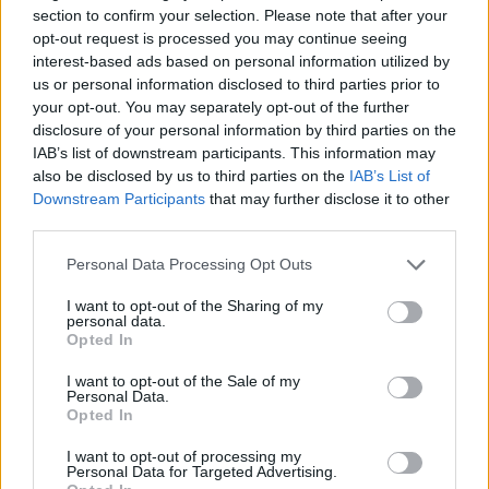
section to confirm your selection. Please note that after your
opt-out request is processed you may continue seeing
interest-based ads based on personal information utilized by
2000 /2000
us or personal information disclosed to third parties prior to
your opt-out. You may separately opt-out of the further
Υποβολή σχολίου
disclosure of your personal information by third parties on the
IAB’s list of downstream participants. This information may
Όροι Χρήσης
. Το site προστατεύεται από reCAPTCHA, ισχύουν
also be disclosed by us to third parties on the
IAB’s List of
Πολιτική Απορρήτου
&
Όροι Χρήσης
της Google.
Downstream Participants
that may further disclose it to other
Αθλητικά
third parties.
ΛΕΥΤΕΡΗΣ ΠΕΤΡΟΥΝΙΑΣ
Please note that this website/app uses one or more Google
Personal Data Processing Opt Outs
services and may gather and store information including but
Share:
not limited to your visit or usage behaviour. You may click to
I want to opt-out of the Sharing of my
personal data.
grant or deny consent to Google and its third-party tags to
Opted In
Ακολουθήστε το Νewsit.gr στο
Google News
και
use your data for below specified purposes in below Google
ενημερωθείτε πρώτοι για όλη την ειδησεογραφία και τα
consent section.
I want to opt-out of the Sale of my
τελευταία νέα
της ημέρας
Personal Data.
Opted In
I want to opt-out of processing my
Personal Data for Targeted Advertising.