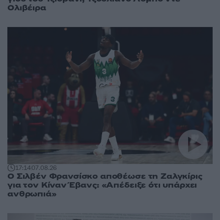
Ολιβέιρα
17:14
07.08.26
Ο Σιλβέν Φρανσίσκο αποθέωσε τη Ζαλγκίρις
για τον Κίναν Έβανς: «Απέδειξε ότι υπάρχει
ανθρωπιά»