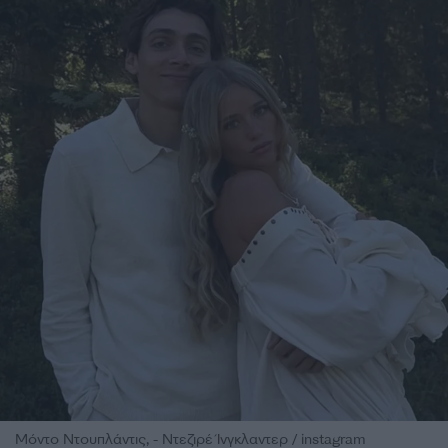
Μόντο Ντουπλάντις, - Ντεζιρέ Ίνγκλαντερ / instagram