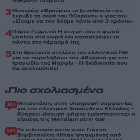
Ουκρανό τουρίστα
3
Μυστράς: «Φρούριο» το ξενοδοχείο που
έκρυβε τη σορό του 90χρονου ο γιος του –
«Είχαμε να τον δούμε πάνω από 3 χρόνια»
4
Πόρτο Γερμενό: Η στιγμή που η φωτιά
μπαίνει στο χωριό και καταστρέφει τα
πάντα στο πέρασμά της
5
Στη Βρετανία στελέχη του ελληνικού FBI
για να παραλάβουν την 46χρονη για την
τραγωδία της Μαρφίν - Η διαδικασία που
θα ακολουθηθεί
Πιο σχολιασμένα
Μητσοτάκης στην υπογραφή συμφωνίας
183
για την ηλεκτρική διασύνδεση Ελλάδας –
Κύπρου: «Ισχυρή ψήφος εμπιστοσύνης» η
είσοδος της Meridiam στην GSI
Το τελευταίο αντίο στον Γιάννη
134
Βαρβιτσιώτη: «Ήταν φτιαγμένος από