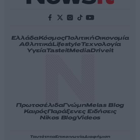
Ελλάδα
Κόσμος
Πολιτική
Οικονομία
Αθλητικά
Lifestyle
Τεχνολογία
Υγεία
Tasteit
Media
Driveit
Πρωτοσέλιδα
Γνώμη
Melas Blog
Καιρός
Παράξενες Ειδήσεις
Nikos Blog
Videos
Ταυτότητα
Επικοινωνία
Διαφήμιση