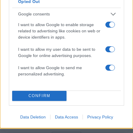
Opted Out
Σχόλια
Google consents
I want to allow Google to enable storage
related to advertising like cookies on web or
device identifiers in apps.
Σχολίασε εδώ
I want to allow my user data to be sent to
Google for online advertising purposes.
50 /50
I want to allow Google to send me
personalized advertising.
2000 /2000
CONFIRM
Υποβολή σχολίου
Data Deletion
Data Access
Privacy Policy
Όροι Χρήσης
. Το site προστατεύεται από reCAPTCHA, ισχύουν
Πολιτική Απορρήτου
&
Όροι Χρήσης
της Google.