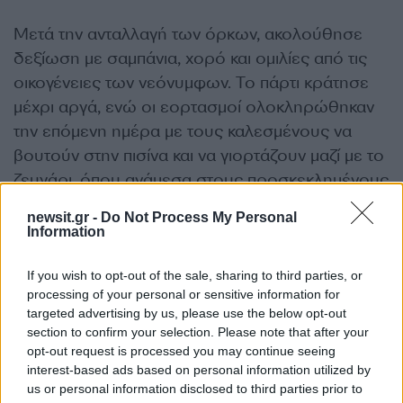
Μετά την ανταλλαγή των όρκων, ακολούθησε
δεξίωση με σαμπάνια, χορό και ομιλίες από τις
οικογένειες των νεόνυμφων. Το πάρτι κράτησε
μέχρι αργά, ενώ οι εορτασμοί ολοκληρώθηκαν
την επόμενη ημέρα με τους καλεσμένους να
βουτούν στην πισίνα και να γιορτάζουν μαζί με το
ζευγάρι, όπου ανάμεσα στους προσκεκλημένους
ήταν και ο Γιανίκ Σίνερ.
newsit.gr -
Do Not Process My Personal
Information
ΔΙΑΦΗΜΙΣΗ
If you wish to opt-out of the sale, sharing to third parties, or
processing of your personal or sensitive information for
targeted advertising by us, please use the below opt-out
section to confirm your selection. Please note that after your
opt-out request is processed you may continue seeing
interest-based ads based on personal information utilized by
us or personal information disclosed to third parties prior to