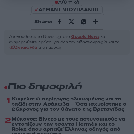
Αθλητικά
ΑΡΜΑΝΤ ΝΤΟΥΠΛΑΝΤΙΣ
Share:
Ακολουθήστε το Νewsit.gr στο
Google News
και
ενημερωθείτε πρώτοι για όλη την ειδησεογραφία και τα
τελευταία νέα
της ημέρας
Πιο δημοφιλή
1
Κυψέλη: Ο περίεργος ηλικιωμένος και το
ταξίδι στην Αράχωβα – Όσα ισχυρίστηκε ο
26χρονος για τον θάνατο της Βρετανίδας
2
Μύκονος: Βίντεο με τους αστυνομικούς να
εντοπίζουν την τσάντα Hermès και το
Rolex όπου άρπαξε Έλληνας οδηγός από