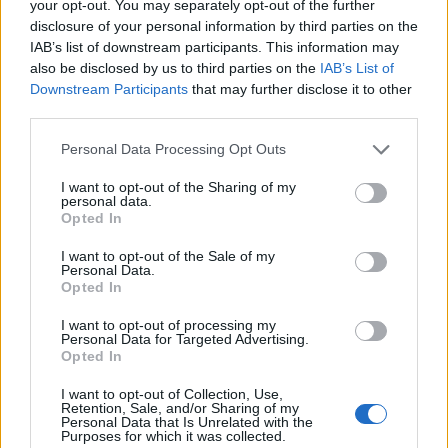
your opt-out. You may separately opt-out of the further
disclosure of your personal information by third parties on the
IAB’s list of downstream participants. This information may
also be disclosed by us to third parties on the
IAB’s List of
Downstream Participants
that may further disclose it to other
third parties.
Αν τα χάσατε
Please note that this website/app uses one or more Google
Personal Data Processing Opt Outs
services and may gather and store information including but
not limited to your visit or usage behaviour. You may click to
I want to opt-out of the Sharing of my
personal data.
grant or deny consent to Google and its third-party tags to
Opted In
use your data for below specified purposes in below Google
consent section.
I want to opt-out of the Sale of my
Personal Data.
Opted In
I want to opt-out of processing my
Από τη θεωρία στην πράξη:
Έφυγαν οι συνεργάτε
Personal Data for Targeted Advertising.
Πώς το Novibet Backend
μένει η Μαρία
Opted In
Academy εκπαιδεύει τη νέα
Καρυστιανού - Η επόμ
γενιά engineers
μέρα για την «Ελπίδα 
I want to opt-out of Collection, Use,
Δημοκρατίας»
Retention, Sale, and/or Sharing of my
Personal Data that Is Unrelated with the
Purposes for which it was collected.