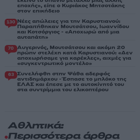
εκείνο το σπάνιο μέταλλο μιας άλλης
εποχής», είπε ο Κυριάκος Μητσοτάκης
στον επικήδειο
Νέες απώλειες για την Καρυστιανού:
130
Παραιτήθηκαν Μουτσάτσου, Ιωαννίδου
και Κοτσόργιος - «Αποχωρώ από μια
αυταπάτη»
Αυγερινός, Μουτσάτσου και ακόμη 20
70
πρώην στελέχη κατά Καρυστιανού: «Δεν
αποχωρήσαμε για καρέκλες», αιχμές για
«συγκεντρωτικό μοντέλο»
Συνελήφθη στην Ψάθα αδερφός
63
αντιδημάρχου - Έσπασε το μπλόκο της
ΕΛΑΣ και έπεσε με το αυτοκίνητό του
στα συντρίμμια του ελικοπτέρου
Αθλητικά:
Περισσότερα άρθρα