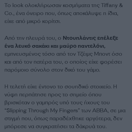
Το look ολοκλήρωσαν κοσμήματα της Tiffany &
Co., ένα όνειρο που, όπως αποκάλυψε η ίδια,
είχε από μικρό κορίτσι.
Από την πλευρά του, ο
Ντουπλάντις επέλεξε
ένα λευκό σακάκι και μαύρο παντελόνι,
εμπνευσμένος τόσο από τον Τζέιμς Μποντ όσο
και από τον πατέρα του, ο οποίος είχε φορέσει
παρόμοιο σύνολο στον δικό του γάμο.
Η τελετή είχε έντονο το σουηδικό στοιχείο. Η
νύφη περπάτησε προς το σημείο όπου
βρισκόταν ο γαμπρός υπό τους ήχους του
“Slipping Through My Fingers” των ABBA, σε μια
στιγμή που, όπως παραδέχθηκε αργότερα, δεν
μπόρεσε να συγκρατήσει τα δάκρυά του.