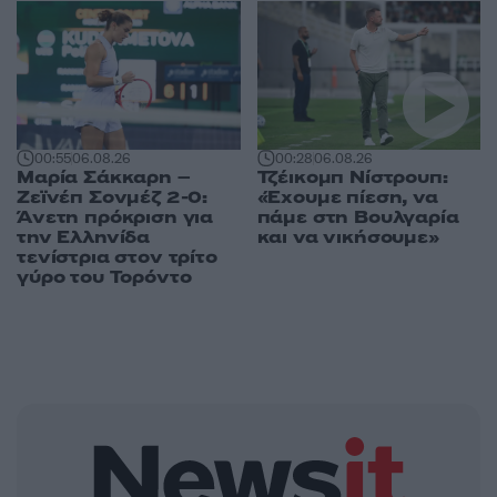
00:55
06.08.26
00:28
06.08.26
Μαρία Σάκκαρη –
Τζέικομπ Νίστρουπ:
Ζεϊνέπ Σονμέζ 2-0:
«Έχουμε πίεση, να
Άνετη πρόκριση για
πάμε στη Βουλγαρία
την Ελληνίδα
και να νικήσουμε»
τενίστρια στον τρίτο
γύρο του Τορόντο