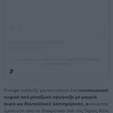
Η δημοσίευση κοινοποιήθηκε από το χρήστη Desiré Duplantis
(@desireinglander)
Η νύφη επέλεξε για την τελετή ένα
εντυπωσιακό
νυφικό από μεταξωτή οργάντζα με μακριά
ουρά και δαντελένιες λεπτομέρειες, α
ντλώντας
έμπνευση από το διαχρονικό στιλ της Γκρέις Κέλι.