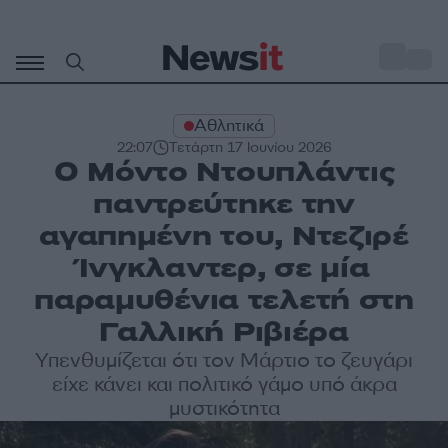
Μετάβαση
σε
o
30
περιεχόμενο
Αθλητικά
22:07
Τετάρτη 17 Ιουνίου 2026
Ο Μόντο Ντουπλάντις
παντρεύτηκε την
αγαπημένη του, Ντεζιρέ
Ίνγκλαντερ, σε μία
παραμυθένια τελετή στη
Γαλλική Ριβιέρα
Υπενθυμίζεται ότι τον Μάρτιο το ζευγάρι
είχε κάνει και πολιτικό γάμο υπό άκρα
μυστικότητα