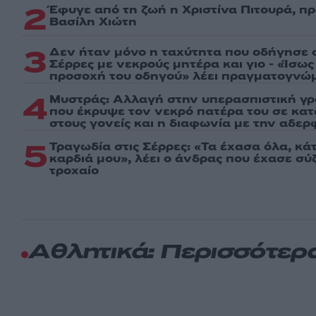
2
Έφυγε από τη ζωή η Χριστίνα Πιτουρά, π
Βασίλη Χιώτη
3
Δεν ήταν μόνο η ταχύτητα που οδήγησε σ
Σέρρες με νεκρούς μητέρα και γιο - «Ίσω
προσοχή του οδηγού» λέει πραγματογνώ
4
Μυστράς: Αλλαγή στην υπερασπιστική γ
που έκρυψε τον νεκρό πατέρα του σε κα
στους γονείς και η διαφωνία με την αδερ
5
Τραγωδία στις Σέρρες: «Τα έχασα όλα, κά
καρδιά μου», λέει ο άνδρας που έχασε σύζ
τροχαίο
Αθλητικά: Περισσότερ