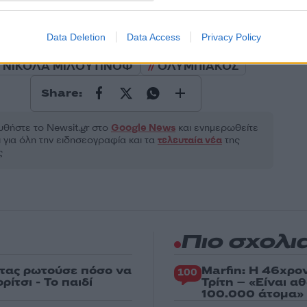
ροστατεύεται από reCAPTCHA, ισχύουν
Πολιτική Απορρήτου
&
Όροι Χρήσης
της
Data Deletion
Data Access
Privacy Policy
Αθλητικά
ΝΙΚΟΛΑ ΜΙΛΟΥΤΙΝΟΦ
ΟΛΥΜΠΙΑΚΟΣ
Share:
θήστε το Νewsit.gr στο
Google News
και ενημερωθείτε
 για όλη την ειδησεογραφία και τα
τελευταία νέα
της
ς
Πιο σχολι
στας ρωτούσε πόσο να
Marfin: Η 46χρο
100
ίτσι - Το παιδί
Τρίτη – «Είναι 
100.000 άτομα»