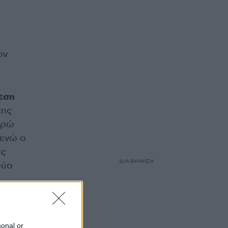
ον
θεση
της
υρώ
 ενώ ο
ές
ΔΙΑΦΗΜΙΣΗ
δύο
αϊκό
ο
sonal or