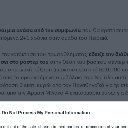
ναι μια ανάσα από την συμφωνία
που θα κρατήσει τ
επόμενα 2+1 χρόνια στην ομάδα του Πειραιά.
ά την κατάκτηση του πρωταθλήματος
έδειξε την διά
ήσει στο ρόστερ του
στην θέση του βασικού σέντερ 
του σημαντική αύξηση (περισσότερα από 500.000 ε
 από το προηγούμενο συμβόλαιό του. Και όλα αυτά
ρόταση 9 εκατ. ευρώ από τον Παναθηναϊκό για τριετ
και από την Αρμάνι Μιλάνο 4 εκατομμύρια ευρώ για 
-
Do Not Process My Personal Information
στις δύο νίκες του Ολυμπιακού κόντρα στον Παναθην
ου πρωταθλήματος
ο Μιλουτίνοφ έπαιξε κομβικό ρόλ
to opt-out of the sale, sharing to third parties, or processing of your per