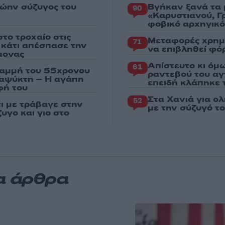
ρώην σύζυγος του
Βγήκαν ξανά τα 
90
«Καρυστιανού, Γ
φοβικό αρχηγικ
το τροχαίο στις
Μεταφορές χρημ
71
ς κάτι απέσπασε την
να επιβληθεί φόρ
μονας
Απίστευτο κι όμ
61
ραμμή του 55χρονου
ραντεβού του αγ
ταψύκτη – Η αγάπη
επειδή κλάπηκε 
φή του
Στα Χανιά για ο
52
τι με τράβαγε στην
με την σύζυγό τ
υγο και γιο στο
α άρθρα