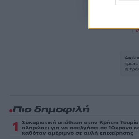
Όροι Χρήσης
. Το site π
Google.
Ακολου
πρώτοι
ημέρα
Πιο δημοφιλή
1
Σοκαριστική υπόθεση στην Κρήτη: Τουρί
πληρώσει για να ασελγήσει σε 10χρονο κορ
καθόταν αμέριμνο σε αυλή επιχείρησης