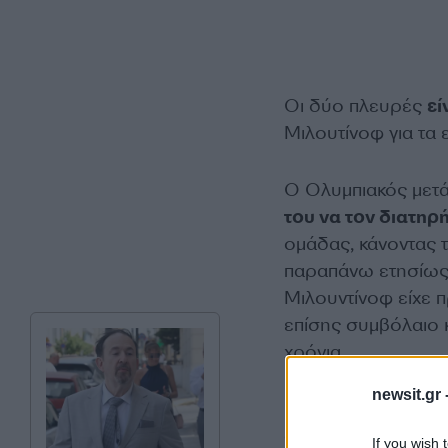
Οι δύο πλευρές
εί
Μιλουτίνοφ για τα 
Ο Ολυμπιακός μετ
του να τον διατηρ
ομάδας, κάνοντας 
παραπάνω ετησίως)
Μιλουντίνοφ είχε π
επίσης συμβόλαιο 
χρόνια.
newsit.gr 
Να σημειωθεί ότι 
στους τελικούς τ
If you wish 