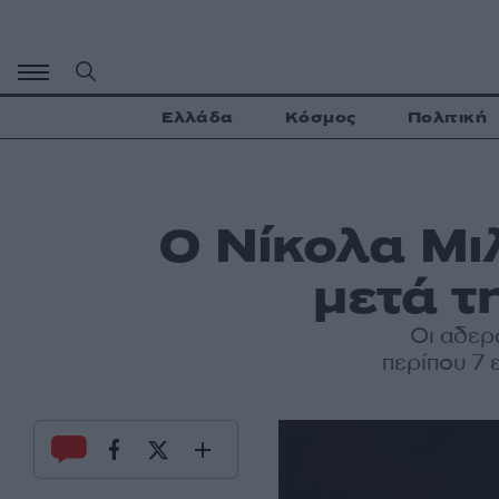
Μετάβαση
σε
περιεχόμενο
Ελλάδα
Κόσμος
Πολιτική
Ο Νίκολα Μι
μετά 
Οι αδερ
περίπου 7 