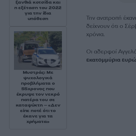
ξανθιά κοτσίδα και
η εξέταση του 2022
για την ίδια
Την ανατροπή έκαν
υπόθεση
δείχνουν ότι ο Σέρ
χρόνια.
Οι αδερφοί Αγγελ
εκατομμύρια ευρώ 
Μυστράς: Με
ψυχολογικά
προβλήματα ο
55χρονος που
έκρυψε τον νεκρό
πατέρα του σε
καταψύκτη – «Δεν
είπε ποτέ ότι το
έκανε για τα
χρήματα»