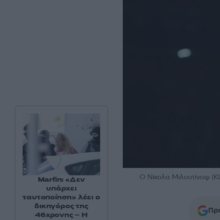
Ο Νίκολα Μιλουτίνοφ (
Marfin: «Δεν
υπάρχει
ταυτοποίηση» λέει ο
δικηγόρος της
Προ
46χρονης – Η