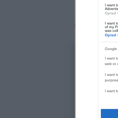
I want 
Advertis
Opted 
Σχόλι
I want t
of my P
was col
Opted 
Google 
I want t
web or d
I want t
purpose
I want 