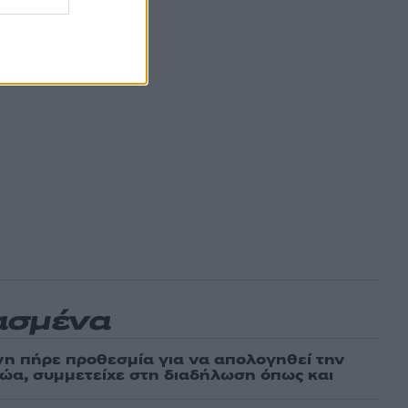
ασμένα
νη πήρε προθεσμία για να απολογηθεί την
αθώα, συμμετείχε στη διαδήλωση όπως και