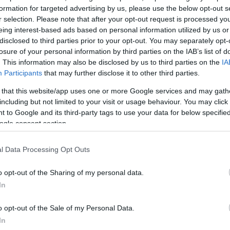
ς με 6 ριμπάουντ στο Game 3 και 11 πόντους με 10
formation for targeted advertising by us, please use the below opt-out s
r selection. Please note that after your opt-out request is processed y
 4, δείχνοντας πόσο σημαντικός είναι για την ομάδα
eing interest-based ads based on personal information utilized by us or
disclosed to third parties prior to your opt-out. You may separately opt-
 μέσο όρο στην εφετινή Euroleague 8,2 πόντους (58
losure of your personal information by third parties on the IAB’s list of
. This information may also be disclosed by us to third parties on the
IA
βολές), 5,8 ριμπάουντ και 14,4 μονάδες στο σύστημα
Participants
that may further disclose it to other third parties.
 that this website/app uses one or more Google services and may gath
ΔΙΑΦΗΜΙΣΗ
including but not limited to your visit or usage behaviour. You may click 
 to Google and its third-party tags to use your data for below specifi
ogle consent section.
l Data Processing Opt Outs
o opt-out of the Sharing of my personal data.
In
o opt-out of the Sale of my Personal Data.
In