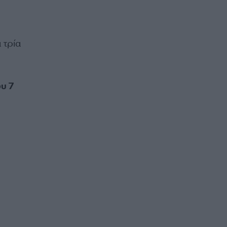
 τρία
υ 7