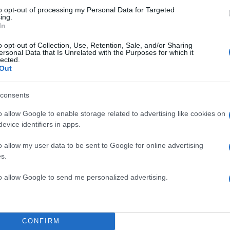
to opt-out of processing my Personal Data for Targeted
ing.
In
α
o opt-out of Collection, Use, Retention, Sale, and/or Sharing
ersonal Data that Is Unrelated with the Purposes for which it
lected.
Out
consents
Σχολίασε εδώ
o allow Google to enable storage related to advertising like cookies on
evice identifiers in apps.
50
o allow my user data to be sent to Google for online advertising
s.
to allow Google to send me personalized advertising.
2000 /
Υποβολή σχολίου
CONFIRM