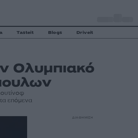
o
Αθήνα
31
C
a
Tasteit
Blogs
Driveit
ον Ολυμπιακό
πουλων
λουτίνοφ
 τα επόμενα
ΔΙΑΦΗΜΙΣΗ