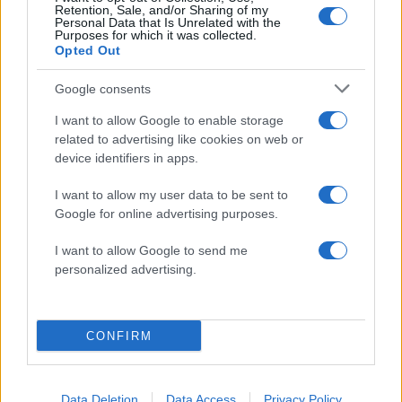
Retention, Sale, and/or Sharing of my
Στην Κρήτη ο Κυριάκος Μητσοτάκης,
119
Personal Data that Is Unrelated with the
συνεχίζει τις ολιγοήμερες διακοπές του –
Purposes for which it was collected.
Πού βρέθηκε το Σάββατο
Opted Out
Το οικονομικό πρόγραμμα της ΕΛΑΣ που
91
Google consents
θα παρουσιάσει ο Αλέξης Τσίπρας στη
Θεσσαλονίκη: Σχέδιο τετραετίας
I want to allow Google to enable storage
Ο Φειδίας Παναγιώτου πήγε με σορτσάκι
related to advertising like cookies on web or
80
σε εκδήλωση μνήμης για τους
device identifiers in apps.
δολοφονημένους Κύπριους ήρωες Ισαάκ
– Σολωμού
I want to allow my user data to be sent to
ΕΛΑΣ: Ο Αλέξης Δέδες ο πρώτος
Google for online advertising purposes.
79
υποψήφιος βουλευτής του κόμματος –
Από τα διοικητικά της ΑΕΚ στην πολιτική
I want to allow Google to send me
σκηνή
personalized advertising.
Γιαννακόπουλος: «Οι Ολυμπιακοί
78
φώναζαν για οφσάιντ στο μπάσκετ, πριν
10 χρόνια έμαθαν ότι η μπάλα είναι
πορτοκαλί»
CONFIRM
Data Deletion
Data Access
Privacy Policy