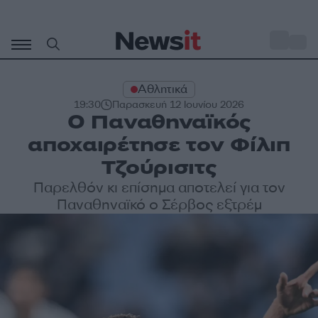
Μετάβαση
σε
o
29
περιεχόμενο
Αθλητικά
19:30
Παρασκευή 12 Ιουνίου 2026
Ο Παναθηναϊκός
αποχαιρέτησε τον Φίλιπ
Τζούρισιτς
Παρελθόν κι επίσημα αποτελεί για τον
Παναθηναϊκό ο Σέρβος εξτρέμ