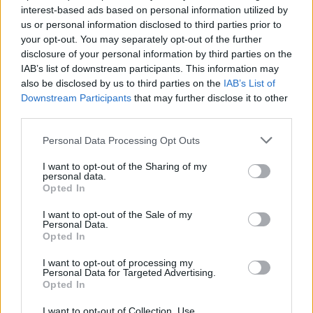
interest-based ads based on personal information utilized by
1
Πάρος: «Αν ήταν κάποιος πάνω από την
us or personal information disclosed to third parties prior to
πισίνα, δε θα είχα θρηνήσει το παιδί μου» –
Η σπαρακτική περιγραφή του πατέρα και
your opt-out. You may separately opt-out of the further
τα κενά στους ισχυρισμούς του ιδιοκτήτη
disclosure of your personal information by third parties on the
του beach bar
IAB’s list of downstream participants. This information may
2
also be disclosed by us to third parties on the
IAB’s List of
Μετέτρεψαν το Σαρακήνικο της Μήλου σε
ελικοδρόμιο – «Πάρκαραν» το ελικόπτερο
Downstream Participants
that may further disclose it to other
τους για να κάνουν μπάνιο
third parties.
3
Μπρίτνεϊ Σπίαρς: Έκανε αποτυχημένο
Please note that this website/app uses one or more Google
Personal Data Processing Opt Outs
μπότοξ και ανέβασε στο Instagram την
services and may gather and store information including but
εμπειρία της
not limited to your visit or usage behaviour. You may click to
I want to opt-out of the Sharing of my
4
personal data.
Γιάννης Παπαμιχαήλ: «Η απαγόρευση
grant or deny consent to Google and its third-party tags to
Opted In
αφορά στη χρήση της εικόνας και της
use your data for below specified purposes in below Google
φωνής της Αλίκης Βουγιουκλάκη μέσω AI»
consent section.
I want to opt-out of the Sale of my
5
Ο δημοσιογράφος Βασίλης Τσεκούρας
Personal Data.
ανακοίνωσε ότι παντρεύεται τη σύντροφό
Opted In
του, Γωγώ Μπαλή
I want to opt-out of processing my
Personal Data for Targeted Advertising.
Opted In
Πιο σχολιασμένα
I want to opt-out of Collection, Use,