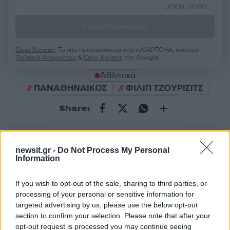
2000 /2000
Υποβολή σχολίου
Όροι Χρήσης
. Το site προστατεύεται από reCAPTCHA, ισχύουν
Πολιτική Απορρήτου
&
Όροι Χρήσης
της Google.
Αθλητικά
ΠΑΝΑΘΗΝΑΙΚΟΣ
ΦΙΛΙΠ ΤΖΟΥΡΙΣΙΤΣ
Share:
Ακολουθήστε το Νewsit.gr στο
Google News
και
ενημερωθείτε πρώτοι για όλη την ειδησεογραφία και τα
newsit.gr -
Do Not Process My Personal
τελευταία νέα
της ημέρας
Information
If you wish to opt-out of the sale, sharing to third parties, or
processing of your personal or sensitive information for
targeted advertising by us, please use the below opt-out
section to confirm your selection. Please note that after your
Πιο δημοφιλή
opt-out request is processed you may continue seeing