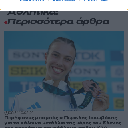
Αθλητικά:
Περισσότερα άρθρα
09:54
10.08.26
Περήφανος μπαμπάς ο Περικλής Ιακωβάκης
για το χάλκινο μετάλλιο της κόρης του Ελένης
στο παγκόσμιο πρωτάθλημα στίβου Κ20