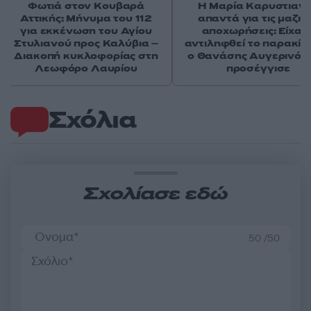
Φωτιά στον Κουβαρά
Η Μαρία Καρυστιαν
Αττικής: Μήνυμα του 112
απαντά για τις μαζικ
για εκκένωση του Αγίου
αποχωρήσεις: Είχαμ
Στυλιανού προς Καλύβια –
αντιληφθεί το παρακίν
Διακοπή κυκλοφορίας στη
ο Θανάσης Αυγερινός 
Λεωφόρο Λαυρίου
προσέγγισε
Σχόλια
Σχολίασε εδώ
50 /50