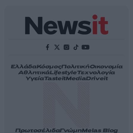
Ελλάδα
Κόσμος
Πολιτική
Οικονομία
Αθλητικά
Lifestyle
Τεχνολογία
Υγεία
Tasteit
Media
Driveit
Πρωτοσέλιδα
Γνώμη
Melas Blog