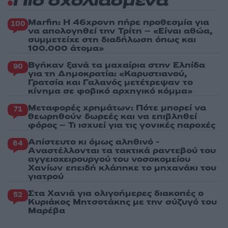
Πιο σχολιασμένα
Marfin: Η 46χρονη πήρε προθεσμία για
100
να απολογηθεί την Τρίτη – «Είναι αθώα,
συμμετείχε στη διαδήλωση όπως και
100.000 άτομα»
Βγήκαν ξανά τα μαχαίρια στην Ελπίδα
90
για τη Δημοκρατία: «Καρυστιανού,
Γρατσία και Γαλανός μετέτρεψαν το
κίνημα σε φοβικό αρχηγικό κόμμα»
Μεταφορές χρημάτων: Πότε μπορεί να
71
θεωρηθούν δωρεές και να επιβληθεί
φόρος – Τι ισχυεί για τις γονικές παροχές
Απίστευτο κι όμως αληθινό -
64
Aναστέλλονται τα τακτικά ραντεβού του
αγγειοχειρουργού του νοσοκομείου
Χανίων επειδή κλάπηκε το μηχανάκι του
γιατρού
Στα Χανιά για ολιγοήμερες διακοπές ο
52
Κυριάκος Μητσοτάκης με την σύζυγό του
Μαρέβα