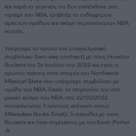
και παρά το γεγονός ότι δεν επιλέχθηκε στο
ντραφτ του ΝΒΑ, τράβηξε το ενδιαφέρον
αρκετών ομάδων και ακόμη περισσότερων ΝΒΑ
scouts.
Υπέγραψε το πρώτο του επαγγελματικό
συμβόλαιο (two-way contract) με τους Houston
Rockets την 1η Ιουλίου του 2022 και έγινε ο
πρώτος παίκτης στην ιστορία του Northwest
Missouri State που υπέγραψε συμβόλαιο με
ομάδα του ΝΒΑ. Έκανε το ντεμπούτο του στο
μαγικό κόσμο του ΝΒΑ στις 22/10/2022
πετυχαίνοντας 3 πόντους απέναντι στους
Milwaukee Bucks. Έπαιξε 5 παιχνίδια με τους
Rockets και ήταν συμπαίκτης με τον Kevin Porter
Jr.