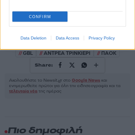
2000 /2000
Υποβολή σχολίου
CONFIRM
Όροι Χρήσης
. Το site προστατεύεται από reCAPTCHA, ισχύουν
Πολιτική Απορρήτου
&
Όροι Χρήσης
της Google.
Data Deletion
Data Access
Privacy Policy
Αθλητικά
GBL
ΑΝΤΡΕΑ ΤΡΙΝΚΙΕΡΙ
ΠΑΟΚ
Share:
Ακολουθήστε το Νewsit.gr στο
Google News
και
ενημερωθείτε πρώτοι για όλη την ειδησεογραφία και τα
τελευταία νέα
της ημέρας
Πιο δημοφιλή