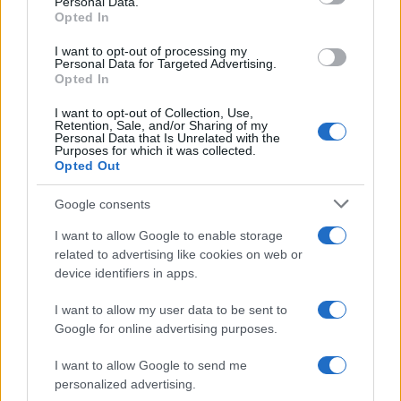
Personal Data.
Συναγερμός στον
Η αστυνομία διαψεύδει
Opted In
Λυκαβηττό: Βρέθηκε
τουρίστας θέλησε ν
πτώμα σε σπηλιά κοντά
πληρώσει για να ασελγ
I want to opt-out of processing my
στο εκκλησάκι των Αγίων
σε παιδί στην Κρήτη 
Personal Data for Targeted Advertising.
Ισιδώρων - Φωτογραφίες
Έκανε ερωτική πρότασ
Opted In
από το σημείο
ενήλικη εργαζόμεν
I want to opt-out of Collection, Use,
Retention, Sale, and/or Sharing of my
Personal Data that Is Unrelated with the
Σχόλια
Purposes for which it was collected.
Opted Out
Google consents
I want to allow Google to enable storage
Σχολίασε εδώ
related to advertising like cookies on web or
device identifiers in apps.
I want to allow my user data to be sent to
50 /50
Google for online advertising purposes.
I want to allow Google to send me
personalized advertising.