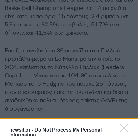
Βasketball Champions League. Σε 14 παιχνίδια
είχε κατά μέσο όρο: 15 πόντους, 2,4 ριμπάουντ,
5,3 ασσίστ με 82,5% στις βολές, 51,7% στα
δίποντα και 41,5% στα τρίποντα.
Έπαιξε συνολικά σε 86 παιχνίδια στο Γαλλικό
πρωτάθλημα με τη Le Mans, με την οποία το
2025 κατέκτησε το Κύπελλο Γαλλίας (Leaders
Cup). H Le Mans νίκησε 104-96 στον τελικό τη
Μonaco και ο Hudgins που πέτυχε 25 πόντους
ήταν ο κορυφαίος παίκτης του αγώνα και δίκαια
αναδείχθηκε πολυτιμότερος παίκτης (MVP) της
διοργάνωσης».
ΔΙΑΦΗΜΙΣΗ
newsit.gr -
Do Not Process My Personal
Information