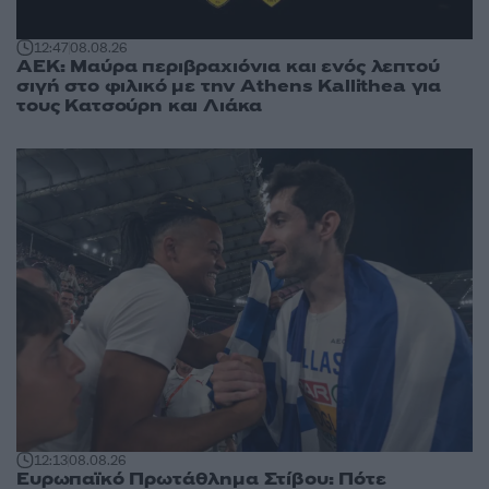
12:47
08.08.26
ΑΕΚ: Μαύρα περιβραχιόνια και ενός λεπτού
σιγή στο φιλικό με την Athens Kallithea για
τους Κατσούρη και Λιάκα
12:13
08.08.26
Ευρωπαϊκό Πρωτάθλημα Στίβου: Πότε