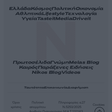
Ελλάδα
Κόσμος
Πολιτική
Οικονομία
Αθλητικά
Lifestyle
Τεχνολογία
Υγεία
Tasteit
Media
Driveit
Πρωτοσέλιδα
Γνώμη
Melas Blog
Καιρός
Παράξενες Ειδήσεις
Nikos Blog
Videos
Ταυτότητα
Επικοινωνία
Διαφήμιση
Όροι
Πολιτική
Πληροφορίες α.27
Cookies
χρήσης
απορρήτου
Ν.5253/2025
Αριθμός Πιστοποίησης Μ.Η.Τ.232163