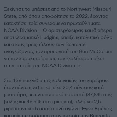
Ξεκίνησε το μπάσκετ από το Νorthwest Missouri
State, από όπου αποφοίτησε το 2022, έχοντας
κατακτήσει τρία συνεχόμενα πρωταθλήματα
NCAA Division II. Ο αριστερόχειρας και ιδιαίτερα
αποτελεσματικό Hudgins, έπαιξε καταλυτικό ρόλο
και στους τρεις τίτλους των Bearcats,
αναγκάζοντας τον προπονητή του Ben McCollum
να τον χαρακτηρίσει ως τον «καλύτερο παίκτη
στην ιστορία του NCAA Division II».
Στα 139 παιχνίδια της κολεγιακής του καριέρας,
ήταν πάντα starter και είχε 20,4 πόντους κατά
μέσο όρο, με εντυπωσιακά ποσοστά (87,8% στις
βολές και 46,5% στα τρίποντα), αλλά και 2,5
ριμπάουντ και 5 ασσίστ ανά αγώνα. Έγινε θρύλος
και παίκτης ορόσημο στην ιστορία των Bearcats