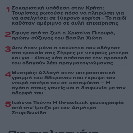
1
Σοκαριστική υπόθεση στην Κρήτη:
Τουρίστας ρωτούσε πόσο να πληρώσει για
να ασελγήσει σε 10χρονο κορίτσι - Το παιδί
καθόταν αμέριμνο σε αυλή επιχείρησης
2
Έφυγε από τη ζωή η Χριστίνα Πιτουρά,
πρώην σύζυγος του Βασίλη Χιώτη
3
Δεν ήταν μόνο η ταχύτητα που οδήγησε
στο τροχαίο στις Σέρρες με νεκρούς μητέρα
και γιο - «Ίσως κάτι απέσπασε την προσοχή
του οδηγού» λέει πραγματογνώμονας
4
Μυστράς: Αλλαγή στην υπερασπιστική
γραμμή του 55χρονου που έκρυψε τον
νεκρό πατέρα του σε καταψύκτη – Η
αγάπη στους γονείς και η διαφωνία με την
αδερφή του
5
Ιωάννα Τούνη: Η throwback φωτογραφία
από την Ίμπιζα με τον Δημήτρη
Σπυριδωνίδη