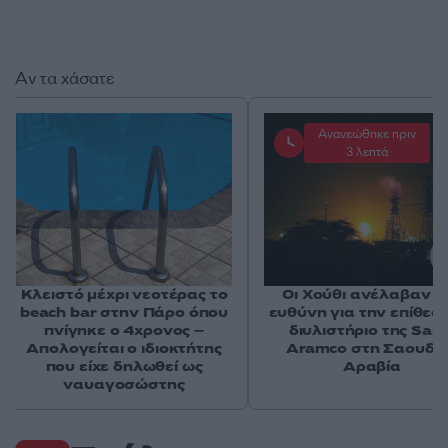
Αν τα χάσατε
Ανανεώθηκε πριν
3 λεπτά
Κλειστό μέχρι νεοτέρας το
Οι Χούθι ανέλαβαν τ
beach bar στην Πάρο όπου
ευθύνη για την επίθεσ
πνίγηκε ο 4χρονος –
διυλιστήριο της Saud
Απολογείται ο ιδιοκτήτης
Aramco στη Σαουδι
που είχε δηλωθεί ως
Αραβία
ναυαγοσώστης