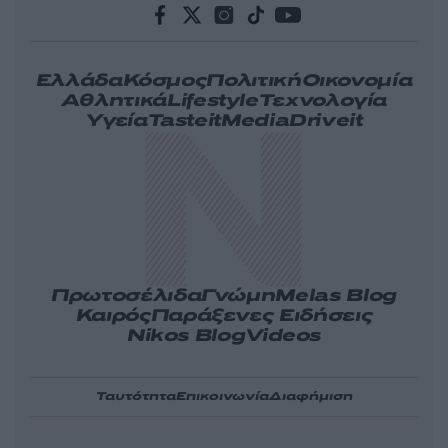
Ελλάδα
Κόσμος
Πολιτική
Οικονομία
Αθλητικά
Lifestyle
Τεχνολογία
Υγεία
Tasteit
Media
Driveit
Πρωτοσέλιδα
Γνώμη
Melas Blog
Καιρός
Παράξενες Ειδήσεις
Nikos Blog
Videos
Ταυτότητα
Επικοινωνία
Διαφήμιση