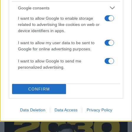
Στην Κρήτη ο Κυριάκος Μητσοτάκης,
81
συνεχίζει τις ολιγοήμερες διακοπές του –
Google consents
Πού βρέθηκε το Σάββατο
I want to allow Google to enable storage
ΕΛΑΣ: Ο Αλέξης Δέδες ο πρώτος
73
related to advertising like cookies on web or
υποψήφιος βουλευτής του κόμματος –
device identifiers in apps.
Από τα διοικητικά της ΑΕΚ στην πολιτική
σκηνή
I want to allow my user data to be sent to
Σούπερ μάρκετ: Νέες μειώσεις τιμών –
73
Google for online advertising purposes.
916 προϊόντα στην εθνική πρωτοβουλία,
ανάμεσά τους 130 σχολικά
I want to allow Google to send me
personalized advertising.
CONFIRM
Αθλητικά:
Περισσότερα άρθρα
Data Deletion
Data Access
Privacy Policy