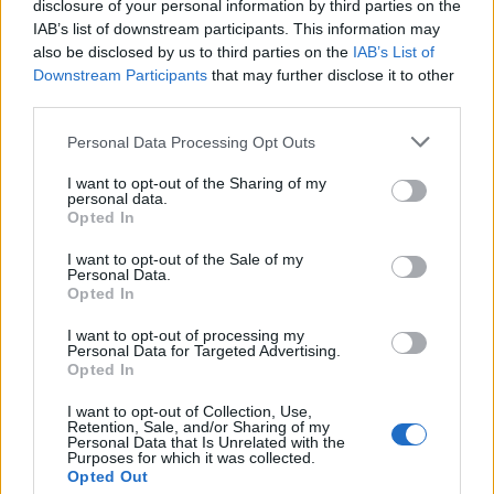
disclosure of your personal information by third parties on the
πατέρας του, Χόρχε
IAB’s list of downstream participants. This information may
4
Ελίζαμπεθ Ελέτσι και Νεκτάριος Λεμονίδης
also be disclosed by us to third parties on the
IAB’s List of
πήγαν στον Άγιο Νεκτάριο Βούλας για να
Downstream Participants
that may further disclose it to other
πάρουν την ευχή για τον γιο τους
third parties.
5
Ηφαίστειο Σαντορίνης: Ένας 15χρονος που
Please note that this website/app uses one or more Google
δεν πρόλαβε να ξεφύγει από το τσουνάμι
Personal Data Processing Opt Outs
μπορεί να αλλάξει τη χρονολογία της
services and may gather and store information including but
προϊστορικής έκρηξης
not limited to your visit or usage behaviour. You may click to
I want to opt-out of the Sharing of my
personal data.
grant or deny consent to Google and its third-party tags to
Opted In
use your data for below specified purposes in below Google
Πιο σχολιασμένα
consent section.
I want to opt-out of the Sale of my
Personal Data.
Opted In
Βγήκαν ξανά τα μαχαίρια στην Ελπίδα
96
για τη Δημοκρατία: «Καρυστιανού,
I want to opt-out of processing my
Γρατσία και Γαλανός μετέτρεψαν το
Personal Data for Targeted Advertising.
κίνημα σε φοβικό αρχηγικό κόμμα»
Opted In
Απίστευτο κι όμως αληθινό -
85
Aναστέλλονται τα τακτικά ραντεβού του
I want to opt-out of Collection, Use,
Retention, Sale, and/or Sharing of my
αγγειοχειρουργού του νοσοκομείου
Personal Data that Is Unrelated with the
Χανίων επειδή κλάπηκε το μηχανάκι του
Purposes for which it was collected.
γιατρού
Opted Out