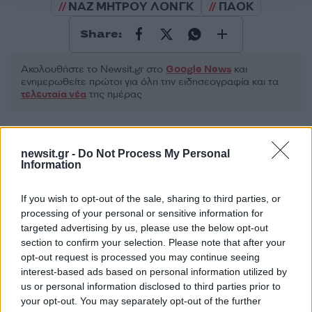
ΝΑΖ ΜΗΤΡΟΥ ΛΟΝΓΚ
ΠΑΟΚ
Share:
Ακολουθήστε το Νewsit.gr στο
Google News
και
ενημερωθείτε πρώτοι για όλη την ειδησεογραφία και τα
τελευταία νέα
της ημέρας
newsit.gr -
Do Not Process My Personal
Information
Πιο δημοφιλή
If you wish to opt-out of the sale, sharing to third parties, or
1
Κωνσταντίνος Αργυρός και Αλεξάνδρα
processing of your personal or sensitive information for
Νίκα κάνουν διακοπές με πολυτελές γιοτ
targeted advertising by us, please use the below opt-out
με τα δύο παιδιά τους
section to confirm your selection. Please note that after your
opt-out request is processed you may continue seeing
2
Η Άννα Βίσση ξετρελάθηκε με μπάντα που
έπαιζε Τσιτσάνη στο Φισκάρδο και τους
interest-based ads based on personal information utilized by
πρότεινε συνεργασία
us or personal information disclosed to third parties prior to
your opt-out. You may separately opt-out of the further
3
Θρήνος για τον Λιονέλ Μέσι – Πέθανε ο