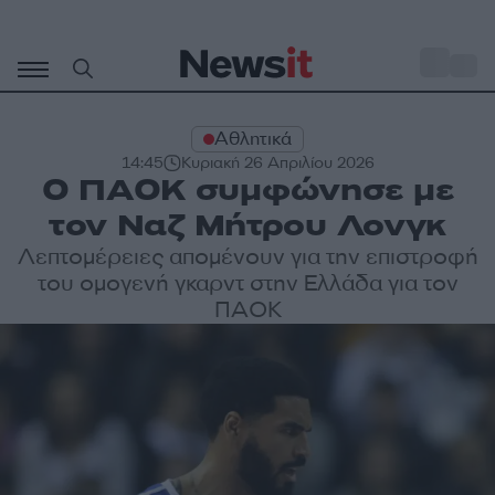
Μετάβαση
σε
o
32
περιεχόμενο
Αθλητικά
14:45
Κυριακή 26 Απριλίου 2026
Ο ΠΑΟΚ συμφώνησε με
τον Ναζ Μήτρου Λονγκ
Λεπτομέρειες απομένουν για την επιστροφή
του ομογενή γκαρντ στην Ελλάδα για τον
ΠΑΟΚ