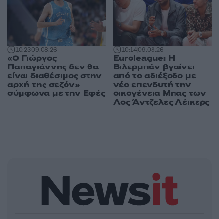
10:23
09.08.26
10:14
09.08.26
«Ο Γιώργος
Euroleague: Η
Παπαγιάννης δεν θα
Βιλερμπάν βγαίνει
είναι διαθέσιμος στην
από το αδιέξοδο με
αρχή της σεζόν»
νέο επενδυτή την
σύμφωνα με την Εφές
οικογένεια Μπας των
Λος Άντζελες Λέικερς