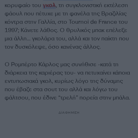
κορυφαίο του
γκολ
, τη συγκλονιστική εκτέλεση
φάουλ που πέτυχε με τη φανέλα της Βραζιλίας
κόντρα στην Γαλλία, στο
Tournoi de France
του
1997; Κάνετε λάθος. Ο θρυλικός μπακ επέλεξε
μια άλλη… γκολάρα του, αλλά και τον παίκτη που
τον δυσκόλεψε, όσο κανένας άλλος.
Ο Ρομπέρτο Κάρλος μας συνήθισε -κατά τη
διάρκεια της καριέρας του- να πετυχαίνει κάποια
εντυπωσιακά γκολ, κυρίως λόγο της δύναμης
που έβαζε στα σουτ του αλλά και λόγω του
φάλτσου, που έδινε “τρελή” πορεία στην μπάλα.
ΔΙΑΦΗΜΙΣΗ