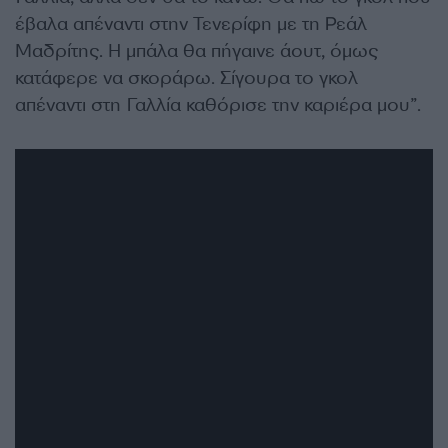
έβαλα απέναντι στην Τενερίφη με τη Ρεάλ
Μαδρίτης. Η μπάλα θα πήγαινε άουτ, όμως
κατάφερε να σκοράρω. Σίγουρα το γκολ
απέναντι στη Γαλλία καθόρισε την καριέρα μου”.