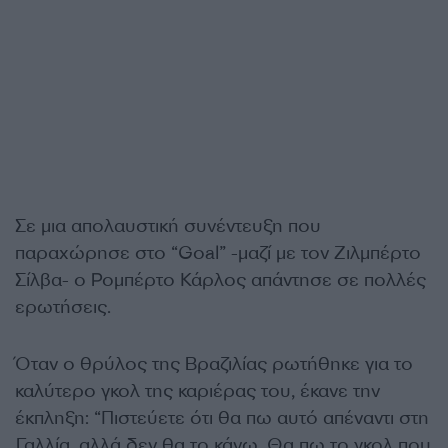
Σε μια απολαυστική συνέντευξη που
παραχώρησε στο “Goal” -μαζί με τον Ζιλμπέρτο
Σίλβα- ο Ρομπέρτο Κάρλος απάντησε σε πολλές
ερωτήσεις.
Όταν ο θρύλος της Βραζιλίας ρωτήθηκε για το
καλύτερο γκολ της καριέρας του, έκανε την
έκπληξη: “Πιστεύετε ότι θα πω αυτό απέναντι στη
Γαλλία, αλλά δεν θα το κάνω. Θα πω το γκολ που