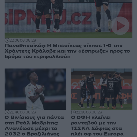
22:06
06.08.26
Παναθηναϊκός: Η Μπεσίκτας νίκησε 1-0 την
Χράντετς Κράλοβε και την «έσπρωξε» προς το
δρόμο του «τριφυλλιού»
21:46
06.08.26
21:30
06.08.26
Ο Βινίσιους για πάντα
Ο ΟΦΗ κλείνει
στη Ρεάλ Μαδρίτης:
ραντεβού με την
Ανανέωσε μέχρι το
ΤΣΣΚΑ Σόφιας στα
2032 ο Βραζιλιάνος
πλέι οφ του Europa