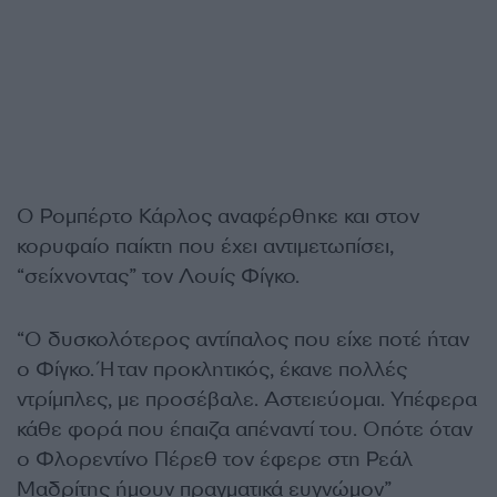
Ο Ρομπέρτο Κάρλος αναφέρθηκε και στον
κορυφαίο παίκτη που έχει αντιμετωπίσει,
“σείχνοντας” τον Λουίς Φίγκο.
“Ο δυσκολότερος αντίπαλος που είχε ποτέ ήταν
ο Φίγκο. Ήταν προκλητικός, έκανε πολλές
ντρίμπλες, με προσέβαλε. Αστειεύομαι. Υπέφερα
κάθε φορά που έπαιζα απέναντί του. Οπότε όταν
ο Φλορεντίνο Πέρεθ τον έφερε στη Ρεάλ
Μαδρίτης ήμουν πραγματικά ευγνώμον”