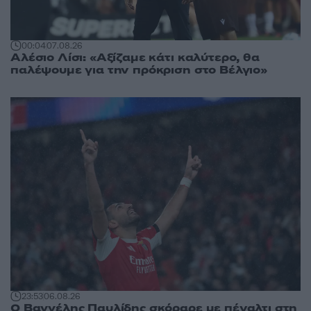
00:04
07.08.26
Αλέσιο Λίσι: «Αξίζαμε κάτι καλύτερο, θα
παλέψουμε για την πρόκριση στο Βέλγιο»
23:53
06.08.26
Ο Βαγγέλης Παυλίδης σκόραρε με πέναλτι στη