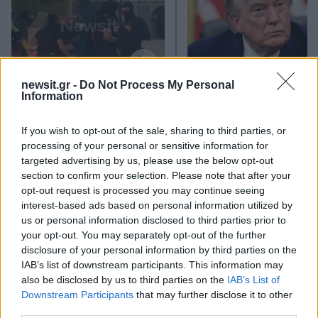
newsit.gr -
Do Not Process My Personal
Στη ΓΑΔΑ η 46χρονη που
Τραμπ: «Ο πόλεμος με
Information
κατηγορείται για
Ιράν θα τελειώσει αρκ
συμμετοχή στην τραγωδία
σύντομα – Εμείς ελέγχ
της Μαρφίν - Μεταφέρθηκε
τα Στενά του Ορμού
If you wish to opt-out of the sale, sharing to third parties, or
απευθείας από το
processing of your personal or sensitive information for
αεροδρόμιο
targeted advertising by us, please use the below opt-out
section to confirm your selection. Please note that after your
opt-out request is processed you may continue seeing
Σχόλια
interest-based ads based on personal information utilized by
us or personal information disclosed to third parties prior to
your opt-out. You may separately opt-out of the further
disclosure of your personal information by third parties on the
IAB’s list of downstream participants. This information may
also be disclosed by us to third parties on the
IAB’s List of
Σχολίασε εδώ
Downstream Participants
that may further disclose it to other
third parties.