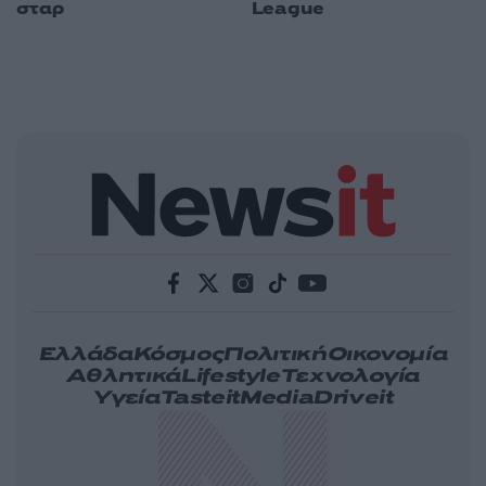
σταρ
League
Ελλάδα
Κόσμος
Πολιτική
Οικονομία
Αθλητικά
Lifestyle
Τεχνολογία
Υγεία
Tasteit
Media
Driveit