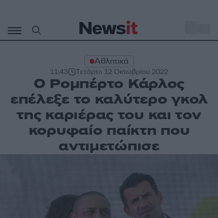
Μετάβαση
σε
o
28
περιεχόμενο
Αθλητικά
11:43
Τετάρτη 12 Οκτωβρίου 2022
Ο Ρομπέρτο Κάρλος
επέλεξε το καλύτερο γκολ
της καριέρας του και τον
κορυφαίο παίκτη που
αντιμετώπισε