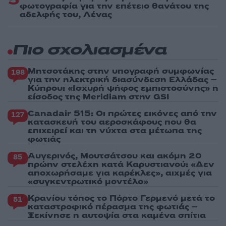
5
φωτογραφία για την επέτειο θανάτου της
αδελφής του, Λένας
Πιο σχολιασμένα
Μητσοτάκης στην υπογραφή συμφωνίας
198
για την ηλεκτρική διασύνδεση Ελλάδας –
Κύπρου: «Ισχυρή ψήφος εμπιστοσύνης» η
είσοδος της Meridiam στην GSI
Canadair 515: Οι πρώτες εικόνες από την
127
κατασκευή του αεροσκάφους που θα
επιχειρεί και τη νύχτα στα μέτωπα της
φωτιάς
Αυγερινός, Μουτσάτσου και ακόμη 20
85
πρώην στελέχη κατά Καρυστιανού: «Δεν
αποχωρήσαμε για καρέκλες», αιχμές για
«συγκεντρωτικό μοντέλο»
Κρανίου τόπος το Πόρτο Γερμενό μετά το
51
καταστροφικό πέρασμα της φωτιάς –
Ξεκίνησε η αυτοψία στα καμένα σπίτια