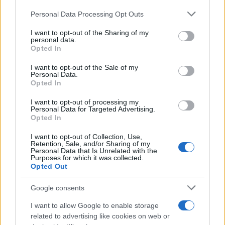
50 /50
Please note that this website/app uses one or more Google
Personal Data Processing Opt Outs
services and may gather and store information including but
not limited to your visit or usage behaviour. You may click to
I want to opt-out of the Sharing of my
personal data.
grant or deny consent to Google and its third-party tags to
Opted In
use your data for below specified purposes in below Google
consent section.
2000 /2000
I want to opt-out of the Sale of my
Personal Data.
Opted In
Υποβολή σχολίου
I want to opt-out of processing my
Όροι Χρήσης
. Το site προστατεύεται από reCAPTCHA, ισχύουν
Personal Data for Targeted Advertising.
Πολιτική Απορρήτου
&
Όροι Χρήσης
της Google.
Opted In
Αθλητικά
I want to opt-out of Collection, Use,
Retention, Sale, and/or Sharing of my
ΓΚΟΛ
ΡΟΜΠΕΡΤΟ ΚΑΡΛΟΣ
ΦΙΓΚΟ
Personal Data that Is Unrelated with the
Purposes for which it was collected.
Share:
Opted Out
Google consents
Ακολουθήστε το Νewsit.gr στο
Google News
και
ενημερωθείτε πρώτοι για όλη την ειδησεογραφία και τα
I want to allow Google to enable storage
τελευταία νέα
της ημέρας
related to advertising like cookies on web or