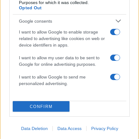
Purposes for which it was collected.
χρόνια μου διδάσκει υπομονή και αγάπη»
Opted Out
5
Συνεχίζονται οι αποχωρήσεις από το κόμμα
Καρυστιανού: «Δεν συνθέτει, αλλά
Google consents
λειτουργεί με αρχηγικά στερεότυπα»
I want to allow Google to enable storage
related to advertising like cookies on web or
device identifiers in apps.
Πιο σχολιασμένα
I want to allow my user data to be sent to
Μητσοτάκης στην υπογραφή συμφωνίας
198
Google for online advertising purposes.
για την ηλεκτρική διασύνδεση Ελλάδας –
Κύπρου: «Ισχυρή ψήφος εμπιστοσύνης» η
είσοδος της Meridiam στην GSI
I want to allow Google to send me
personalized advertising.
Έφυγαν οι συνεργάτες, μένει η Μαρία
184
Καρυστιανού - Η επόμενη μέρα για την
«Ελπίδα για τη Δημοκρατία»
Canadair 515: Οι πρώτες εικόνες από την
CONFIRM
128
κατασκευή του αεροσκάφους που θα
επιχειρεί και τη νύχτα στα μέτωπα της
φωτιάς
Data Deletion
Data Access
Privacy Policy
Αυγερινός, Μουτσάτσου και ακόμη 20
86
πρώην στελέχη κατά Καρυστιανού: «Δεν