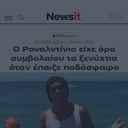
Μετάβαση
σε
o
30
περιεχόμενο
Αθλητικά
11:36
Σάββατο 2 Μαΐου 2020
Ο Ροναλντίνιο είχε όρο
συμβολαίου τα ξενύχτια
όταν έπαιζε ποδόσφαιρο