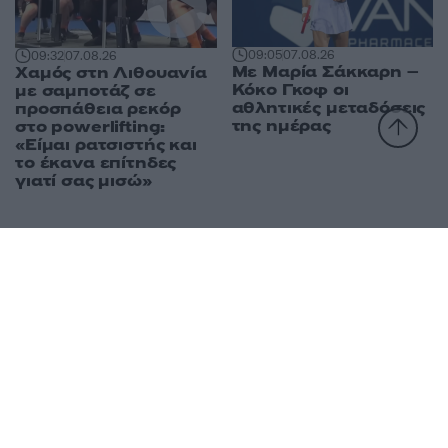
09:05
07.08.26
09:32
07.08.26
Με Μαρία Σάκκαρη –
Χαμός στη Λιθουανία
Κόκο Γκοφ οι
με σαμποτάζ σε
αθλητικές μεταδόσεις
προσπάθεια ρεκόρ
της ημέρας
στο powerlifting:
«Είμαι ρατσιστής και
το έκανα επίτηδες
γιατί σας μισώ»