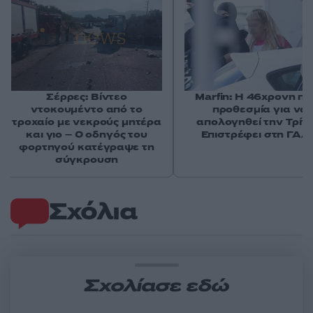
Σέρρες: Βίντεο
Marfin: Η 46χρονη πή
ντοκουμέντο από το
προθεσμία για να
τροχαίο με νεκρούς μητέρα
απολογηθεί την Τρίτη
και γιο – Ο οδηγός του
Επιστρέφει στη ΓΑΔ
φορτηγού κατέγραψε τη
σύγκρουση
Σχόλια
Σχολίασε εδώ