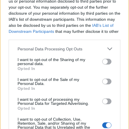
τελευταία νέα
της ημέρας
us or personal information disclosed to third parties prior to
your opt-out. You may separately opt-out of the further
disclosure of your personal information by third parties on the
IAB’s list of downstream participants. This information may
also be disclosed by us to third parties on the
IAB’s List of
Downstream Participants
that may further disclose it to other
Πιο δημοφιλή
third parties.
Please note that this website/app uses one or more Google
Personal Data Processing Opt Outs
1
Ο Κώστας Σαμαράς δημοσίευσε μία παιδική
services and may gather and store information including but
φωτογραφία για την επέτειο θανάτου της
not limited to your visit or usage behaviour. You may click to
I want to opt-out of the Sharing of my
αδελφής του, Λένας
personal data.
grant or deny consent to Google and its third-party tags to
Opted In
2
Δολοφονία Βρετανίδας στην Κυψέλη: Οι
use your data for below specified purposes in below Google
δύο καταθέσεις «κλειδί» της συζύγου του
consent section.
26χρονου Αφγανού – Το στίγμα του
I want to opt-out of the Sale of my
Personal Data.
κινητού, η θεία από την Ινδία και τα
Opted In
απειλητικά μηνύματα
3
«Αφιέρωσε τη ζωή της στο να βοηθά
I want to opt-out of processing my
Personal Data for Targeted Advertising.
ανθρώπους που είχαν ανάγκη» - Η πρώτη
Opted In
δήλωση της οικογένειας της 38χρονης
Λίζα που βρέθηκε νεκρή στην Κυψέλη
I want to opt-out of Collection, Use,
4
Η Ελένη Φωτοπούλου ευχήθηκε για τη
Retention, Sale, and/or Sharing of my
Personal Data that Is Unrelated with the
γιορτή του Άκη Παυλόπουλου: «Δεκαπέντε