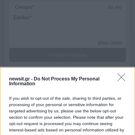
50 /50
2000 /2000
Υποβολή σχολίου
Όροι Χρήσης
. Το site προστατεύεται από reCAPTCHA, ισχύουν
Πολιτική Απορρήτου
&
Όροι Χρήσης
της Google.
newsit.gr -
Do Not Process My Personal
Αθλητικά
Information
ΞΕΝΥΧΤΙΑ
ΡΟΝΑΛΝΤΙΝΙΟ
ΣΥΜΒΟΛΑΙΟ
ΦΛΑΜΕΝΓΚΟ
If you wish to opt-out of the sale, sharing to third parties, or
processing of your personal or sensitive information for
Share:
targeted advertising by us, please use the below opt-out
section to confirm your selection. Please note that after your
opt-out request is processed you may continue seeing
Ακολουθήστε το Νewsit.gr στο
Google News
και
interest-based ads based on personal information utilized by
ενημερωθείτε πρώτοι για όλη την ειδησεογραφία και τα