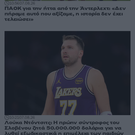
10:56
07.08.26
ΠΑΟΚ για την ήττα από την Άντερλεχτ: «Δεν
πήραμε αυτό που αξίζαμε, η ιστορία δεν έχει
τελειώσει»
10:21
07.08.26
Λούκα Ντόντσιτς: Η πρώην σύντροφος του
Σλοβένου ζητά 50.000.000 δολάρια για να
λυθεί εξωδικαστικά η επιμέλεια των παιδιών