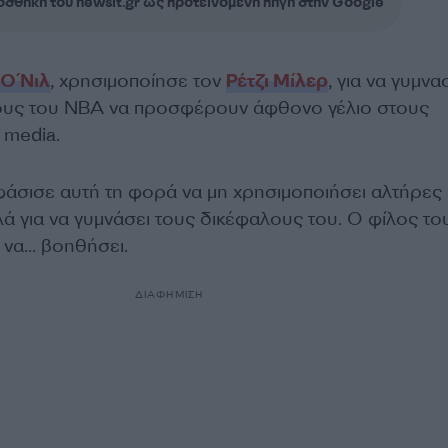
σθήκη του newsit.gr ως προτεινόμενη πηγή στην Google
 Ο΄Νιλ
, χρησιμοποίησε τον
Ρέτζι Μίλερ
, για να γυμνασ
ους του
NBA
να
προσφέρουν άφθονο γέλιο στους
l media.
φάσισε αυτή τη φορά να μη χρησιμοποιήσει αλτήρες
λά για να γυμνάσει τους δικέφαλους του. Ο φίλος του
α να… βοηθήσει.
ΔΙΑΦΗΜΙΣΗ