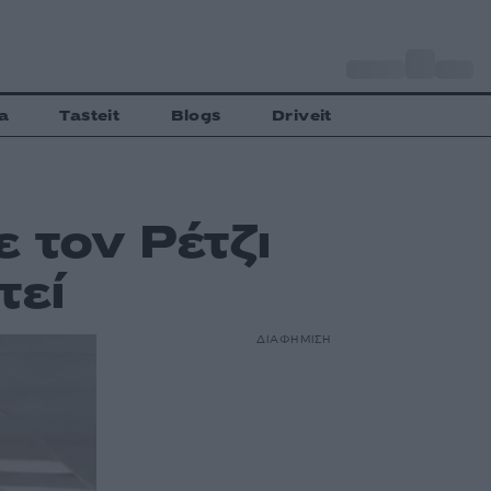
o
Αθήνα
27
C
a
Tasteit
Blogs
Driveit
 τον Ρέτζι
τεί
ΔΙΑΦΗΜΙΣΗ