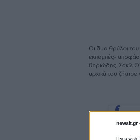
Οι δυο θρύλοι του 
εκπομπές- αποφάσι
θηριώδης, Σακίλ Ο΄
αρχικά του ζήτησε 
newsit.gr 
If you wish 