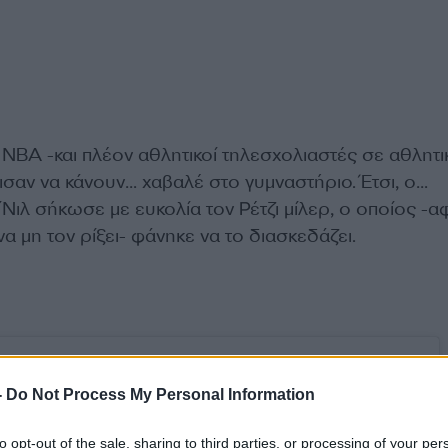
ΝΒΑ -και πλέον αθλητικοί τηλεσχολιαστές σε αθλητι
σαν να κάνουν… χαβαλέ στο γυμναστήριο. Έτσι, ο…
Νιλ σήκωσε με ευκολία τον Ρέτζι μίλερ, ο οποίος -
να μη τον ρίξει- φάνηκε να το διασκεδάζει.
-
Do Not Process My Personal Information
to opt-out of the sale, sharing to third parties, or processing of your per