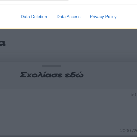
Data Deletion
Data Access
Privacy Policy
α
Σχολίασε εδώ
50
2000 /