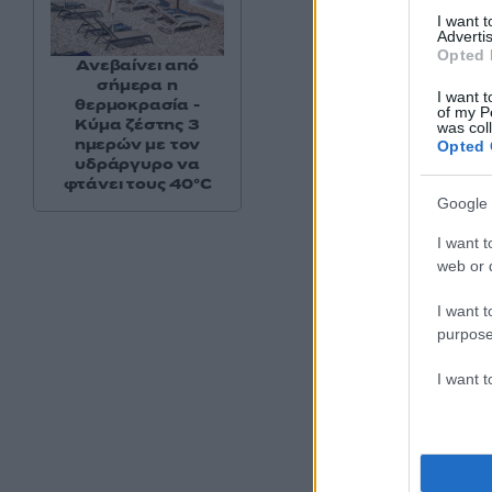
I want 
Advertis
Opted 
Ανεβαίνει από
σήμερα η
I want t
θερμοκρασία -
of my P
Κύμα ζέστης 3
was col
ημερών με τον
Opted 
Η δημοσίε
υδράργυρο να
φτάνει τους 40°C
Google 
I want t
web or d
I want t
purpose
I want 