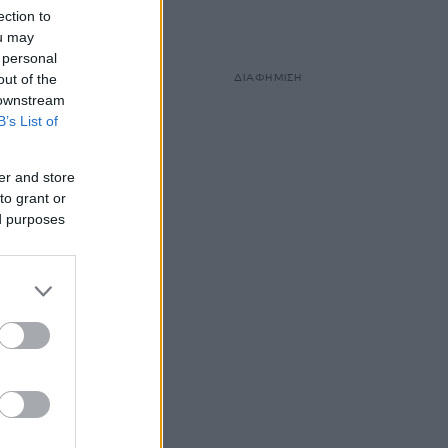
ection to
ou may
 personal
out of the
ΔΙΑΦΗΜΙΣΗ
 downstream
B’s List of
er and store
to grant or
ed purposes