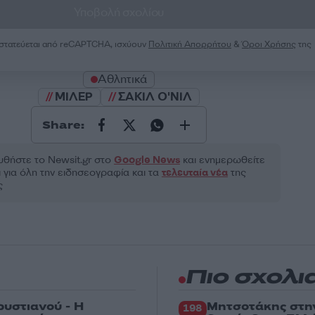
Υποβολή σχολίου
ροστατεύεται από reCAPTCHA, ισχύουν
Πολιτική Απορρήτου
&
Όροι Χρήσης
της
Αθλητικά
ΜΙΛΕΡ
ΣΑΚΙΛ Ο'ΝΙΛ
Share:
θήστε το Νewsit.gr στο
Google News
και ενημερωθείτε
 για όλη την ειδησεογραφία και τα
τελευταία νέα
της
ς
Πιο σχολι
ρυστιανού - Η
Μητσοτάκης στη
198