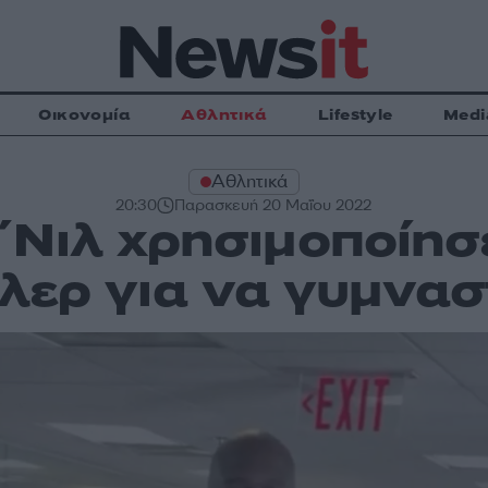
Οικονομία
Αθλητικά
Lifestyle
Medi
Αθλητικά
20:30
Παρασκευή 20 Μαΐου 2022
΄Νιλ χρησιμοποίησε
λερ για να γυμνασ