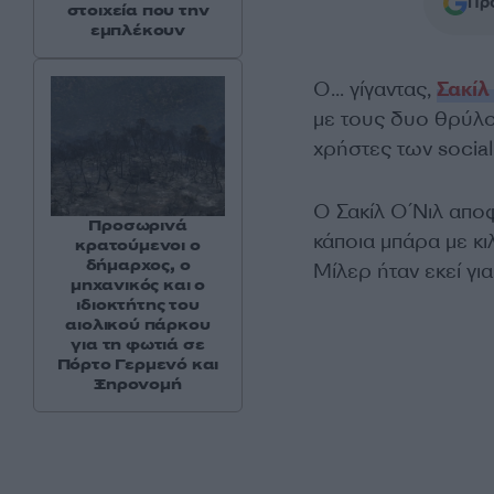
Προ
στοιχεία που την
εμπλέκουν
Ο… γίγαντας,
Σακίλ
με τους δυο θρύλ
χρήστες των
socia
Ο Σακίλ Ο΄Νιλ απο
Προσωρινά
κάποια μπάρα με κι
κρατούμενοι ο
δήμαρχος, ο
Μίλερ ήταν εκεί γι
μηχανικός και ο
ιδιοκτήτης του
αιολικού πάρκου
για τη φωτιά σε
Πόρτο Γερμενό και
Ξηρονομή