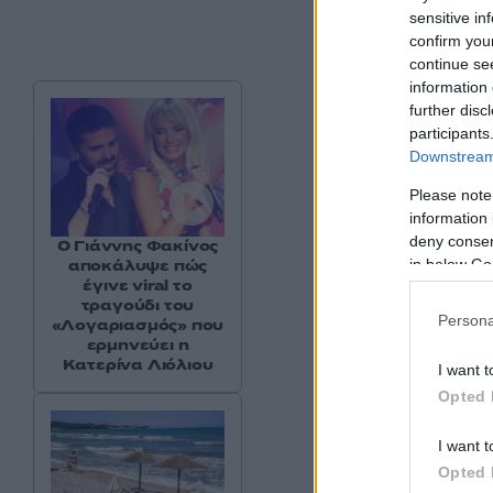
sensitive in
confirm you
continue se
information 
further disc
participants
Downstream 
Please note
information 
deny consent
Ο Γιάννης Φακίνος
in below Go
αποκάλυψε πώς
έγινε viral το
τραγούδι του
Δείτε αυτή τη
Persona
«Λογαριασμός» που
ερμηνεύει η
Κατερίνα Λιόλιου
I want t
Opted 
I want t
Opted 