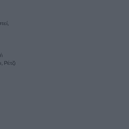
τεί,
 ή
, Ρέτζι