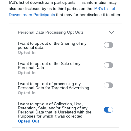
IAB’s list of downstream participants. This information may
also be disclosed by us to third parties on the
IAB’s List of
Downstream Participants
that may further disclose it to other
third parties.
Πιο δημοφιλή
Please note that this website/app uses one or more Google
Personal Data Processing Opt Outs
services and may gather and store information including but
1
not limited to your visit or usage behaviour. You may click to
I want to opt-out of the Sharing of my
Σέρρες: Βίντεο ντοκουμέντο από το
personal data.
τροχαίο με νεκρούς μητέρα και γιο – Ο
grant or deny consent to Google and its third-party tags to
Opted In
οδηγός του φορτηγού κατέγραψε τη
use your data for below specified purposes in below Google
σύγκρουση
consent section.
I want to opt-out of the Sale of my
2
Personal Data.
Marfin: Η 46χρονη πήρε προθεσμία για να
Opted In
απολογηθεί την Τρίτη – «Είναι αθώα,
συμμετείχε στη διαδήλωση όπως και
100.000 άτομα»
I want to opt-out of processing my
Personal Data for Targeted Advertising.
3
Σίντνεϊ Τάουλ: Πέθανε σε ηλικία 26 ετών η
Opted In
σταρ του TikTok – Kατέγραφε τη ζωή της
με τον καρκίνο
I want to opt-out of Collection, Use,
Retention, Sale, and/or Sharing of my
4
Personal Data that Is Unrelated with the
Μεταφορές χρημάτων: Πότε μπορεί να
Purposes for which it was collected.
θεωρηθούν δωρεές και να επιβληθεί φόρος
Opted Out
– Τι ισχυεί για τις γονικές παροχές