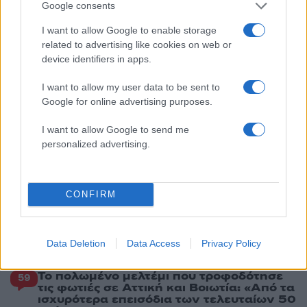
5
Κυψέλη: «Δεν μπορώ να το πιστέψω» –
Google consents
Σοκαρισμένο το ζευγάρι Αμερικανών που
φιλοξενούσε τον 26χρονο Αφγανό στη
I want to allow Google to enable storage
Λέσβο
related to advertising like cookies on web or
device identifiers in apps.
Πιο σχολιασμένα
I want to allow my user data to be sent to
Google for online advertising purposes.
Έφυγαν οι συνεργάτες, μένει η Μαρία
184
Καρυστιανού - Η επόμενη μέρα για την
I want to allow Google to send me
«Ελπίδα για τη Δημοκρατία»
personalized advertising.
Canadair 515: Οι πρώτες εικόνες από την
131
κατασκευή του αεροσκάφους που θα
επιχειρεί και τη νύχτα στα μέτωπα της
φωτιάς
CONFIRM
Βγήκαν ξανά τα μαχαίρια στην Ελπίδα
68
για τη Δημοκρατία: «Καρυστιανού,
Γρατσία και Γαλανός μετέτρεψαν το
Data Deletion
Data Access
Privacy Policy
κίνημα σε φοβικό αρχηγικό κόμμα»
Το πολωμένο μελτέμι που τροφοδότησε
59
τις φωτιές σε Αττική και Βοιωτία: «Από τα
ισχυρότερα επεισόδια των τελευταίων 50