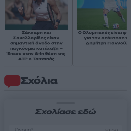
Σάκκαρη και
Ο Ολυμπιακός είναι φα
Σακελλαρίδης είχαν
για την απόκτηση τ
σημαντική άνοδο στην
Δημήτρη Γιαννούλ
παγκόσμια κατάταξη –
Έπεσε στην 84η θέση της
ATP ο Τσιτσιπάς
Σχόλια
Σχολίασε εδώ
50 /50