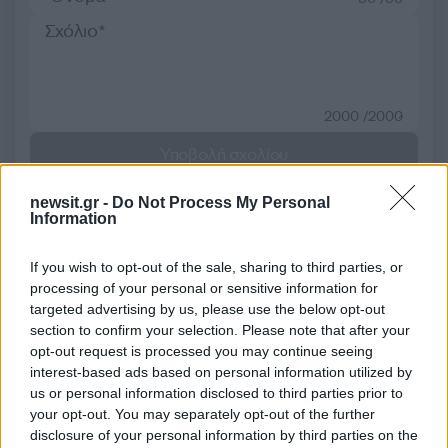
2000 /2000
Υποβολή σχολίου
Όροι Χρήσης
. Το site προστατεύεται από reCAPTCHA, ισχύουν
newsit.gr -
Do Not Process My Personal
Πολιτική Απορρήτου
&
Όροι Χρήσης
της Google.
Information
Αθλητικά
If you wish to opt-out of the sale, sharing to third parties, or
ROLAND GARROS
ΣΕΡΙΦΟΣ
processing of your personal or sensitive information for
ΣΤΕΦΑΝΟΣ ΤΣΙΤΣΙΠΑΣ
targeted advertising by us, please use the below opt-out
section to confirm your selection. Please note that after your
Share:
opt-out request is processed you may continue seeing
interest-based ads based on personal information utilized by
Ακολουθήστε το Νewsit.gr στο
Google News
και
us or personal information disclosed to third parties prior to
ενημερωθείτε πρώτοι για όλη την ειδησεογραφία και τα
your opt-out. You may separately opt-out of the further
τελευταία νέα
της ημέρας
disclosure of your personal information by third parties on the