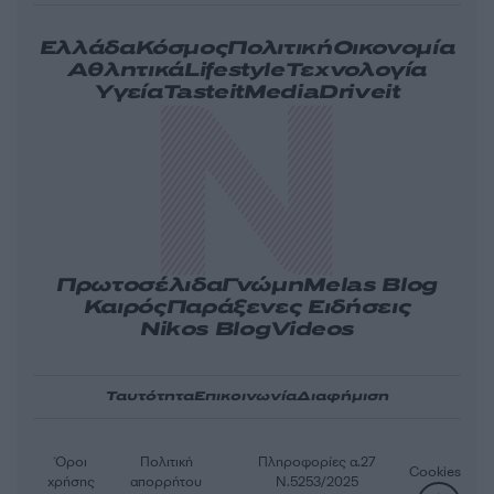
Ελλάδα
Κόσμος
Πολιτική
Οικονομία
Αθλητικά
Lifestyle
Τεχνολογία
Υγεία
Tasteit
Media
Driveit
Πρωτοσέλιδα
Γνώμη
Melas Blog
Καιρός
Παράξενες Ειδήσεις
Nikos Blog
Videos
Ταυτότητα
Επικοινωνία
Διαφήμιση
Όροι
Πολιτική
Πληροφορίες α.27
Cookies
χρήσης
απορρήτου
Ν.5253/2025