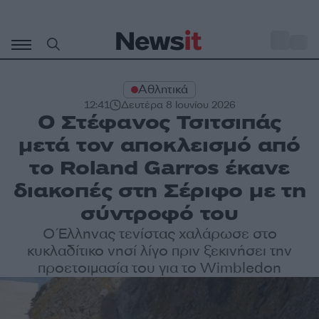
Μετάβαση
σε
o
29
περιεχόμενο
Αθλητικά
12:41
Δευτέρα 8 Ιουνίου 2026
Ο Στέφανος Τσιτσιπάς
μετά τον αποκλεισμό από
το Roland Garros έκανε
διακοπές στη Σέριφο με τη
σύντροφό του
Ο Έλληνας τενίστας χαλάρωσε στο
κυκλαδίτικο νησί λίγο πριν ξεκινήσει την
προετοιμασία του για το Wimbledon