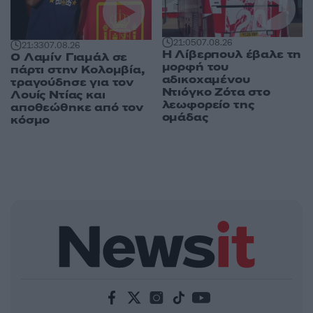
21:05
07.08.26
21:33
07.08.26
Η Λίβερπουλ έβαλε τη
Ο Λαμίν Γιαμάλ σε
μορφή του
πάρτι στην Κολομβία,
αδικοχαμένου
τραγούδησε για τον
Ντιόγκο Ζότα στο
Λουίς Ντίας και
λεωφορείο της
αποθεώθηκε από τον
ομάδας
κόσμο