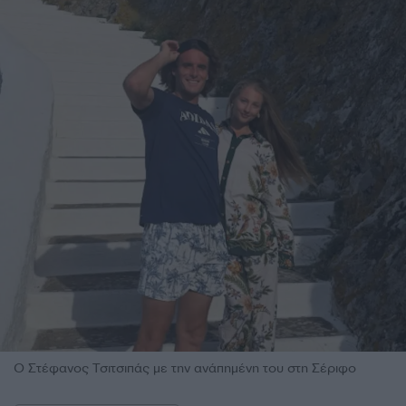
Ο Στέφανος Τσιτσιπάς με την ανάπημένη του στη Σέριφο