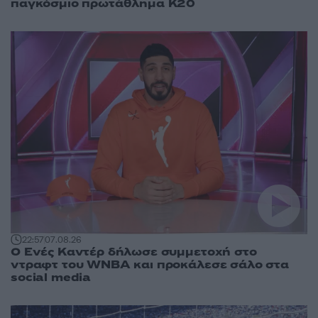
παγκόσμιο πρωτάθλημα Κ20
22:57
07.08.26
Ο Ενές Καντέρ δήλωσε συμμετοχή στο
ντραφτ του WNBA και προκάλεσε σάλο στα
social media