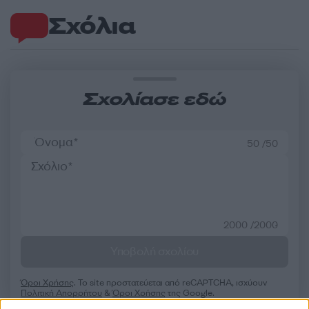
Σχόλια
Σχολίασε εδώ
50 /50
2000 /2000
Υποβολή σχολίου
Όροι Χρήσης
. Το site προστατεύεται από reCAPTCHA, ισχύουν
Πολιτική Απορρήτου
&
Όροι Χρήσης
της Google.