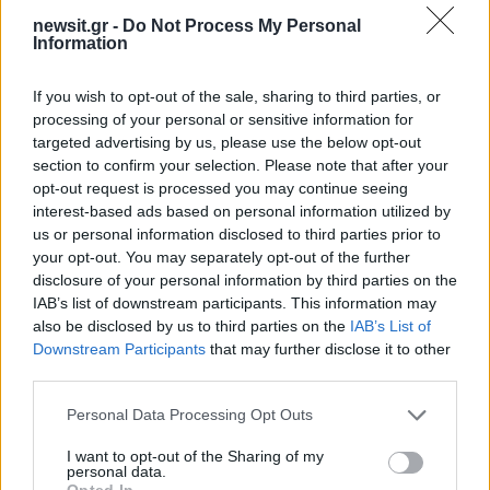
Αθλητικά
newsit.gr -
Do Not Process My Personal
MLS
ΦΟΥΝΤΑΣ
Information
Share:
If you wish to opt-out of the sale, sharing to third parties, or
processing of your personal or sensitive information for
Ακολουθήστε το Νewsit.gr στο
Google News
και
targeted advertising by us, please use the below opt-out
ενημερωθείτε πρώτοι για όλη την ειδησεογραφία και τα
section to confirm your selection. Please note that after your
τελευταία νέα
της ημέρας
opt-out request is processed you may continue seeing
interest-based ads based on personal information utilized by
us or personal information disclosed to third parties prior to
your opt-out. You may separately opt-out of the further
disclosure of your personal information by third parties on the
IAB’s list of downstream participants. This information may
Πιο δημοφιλή
also be disclosed by us to third parties on the
IAB’s List of
Downstream Participants
that may further disclose it to other
1
Πάρος: «Αν ήταν κάποιος πάνω από την
third parties.
πισίνα, δε θα είχα θρηνήσει το παιδί μου» –
Η σπαρακτική περιγραφή του πατέρα και
Please note that this website/app uses one or more Google
Personal Data Processing Opt Outs
τα κενά στους ισχυρισμούς του ιδιοκτήτη
services and may gather and store information including but
του beach bar
not limited to your visit or usage behaviour. You may click to
I want to opt-out of the Sharing of my
personal data.
2
Μπρίτνεϊ Σπίαρς: Έκανε αποτυχημένο
grant or deny consent to Google and its third-party tags to
Opted In