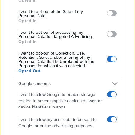
μπότοξ και ανέβασε στο Instagram την
use your data for below specified purposes in below Google
εμπειρία της
consent section.
I want to opt-out of the Sale of my
3
Personal Data.
Ο δημοσιογράφος Βασίλης Τσεκούρας
Opted In
ανακοίνωσε ότι παντρεύεται τη σύντροφό
του, Γωγώ Μπαλή
I want to opt-out of processing my
4
Γιάννης Παπαμιχαήλ: «Η απαγόρευση
Personal Data for Targeted Advertising.
αφορά στη χρήση της εικόνας και της
Opted In
φωνής της Αλίκης Βουγιουκλάκη μέσω AI»
I want to opt-out of Collection, Use,
5
Ο Φειδίας Παναγιώτου πήγε με σορτσάκι
Retention, Sale, and/or Sharing of my
σε εκδήλωση μνήμης για τους
Personal Data that Is Unrelated with the
Purposes for which it was collected.
δολοφονημένους Κύπριους ήρωες Ισαάκ –
Opted Out
Σολωμού
Google consents
Πιο σχολιασμένα
I want to allow Google to enable storage
related to advertising like cookies on web or
Μετέτρεψαν το Σαρακήνικο της Μήλου
161
device identifiers in apps.
σε ελικοδρόμιο – «Πάρκαραν» το
ελικόπτερο τους για να κάνουν μπάνιο
I want to allow my user data to be sent to
Στην Κρήτη ο Κυριάκος Μητσοτάκης,
Google for online advertising purposes.
120
συνεχίζει τις ολιγοήμερες διακοπές του –