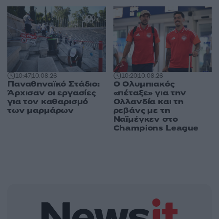
10:20
10.08.26
10:47
10.08.26
Ο Ολυμπιακός
Παναθηναϊκό Στάδιο:
«πέταξε» για την
Άρχισαν οι εργασίες
Ολλανδία και τη
για τον καθαρισμό
ρεβάνς με τη
των μαρμάρων
Ναϊμέγκεν στο
Champions League