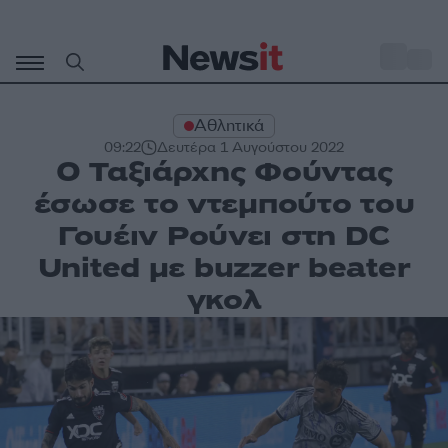
Μετάβαση
σε
o
31
περιεχόμενο
Αθλητικά
09:22
Δευτέρα 1 Αυγούστου 2022
Ο Ταξιάρχης Φούντας
έσωσε το ντεμπούτο του
Γουέιν Ρούνει στη DC
United με buzzer beater
γκολ