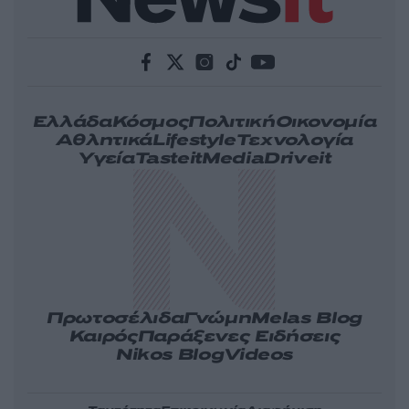
Ελλάδα
Κόσμος
Πολιτική
Οικονομία
Αθλητικά
Lifestyle
Τεχνολογία
Υγεία
Tasteit
Media
Driveit
Πρωτοσέλιδα
Γνώμη
Melas Blog
Καιρός
Παράξενες Ειδήσεις
Nikos Blog
Videos