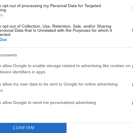
Υποβολή σχολίου
to opt-out of processing my Personal Data for Targeted
ing.
In
ροστατεύεται από reCAPTCHA, ισχύουν
Πολιτική Απορρήτου
&
Όροι Χρήσης
της
o opt-out of Collection, Use, Retention, Sale, and/or Sharing
ersonal Data that Is Unrelated with the Purposes for which it
Αθλητικά
lected.
Out
ΠΑΝΑΘΗΝΑΙΚΟΣ
ΤΖΙΜΠΡΙΛ ΣΙΣΕ
Share:
consents
o allow Google to enable storage related to advertising like cookies on
θήστε το Νewsit.gr στο
Google News
και ενημερωθείτε
evice identifiers in apps.
 για όλη την ειδησεογραφία και τα
τελευταία νέα
της
ς
o allow my user data to be sent to Google for online advertising
s.
to allow Google to send me personalized advertising.
Πιο σχολι
CONFIRM
στας ρωτούσε πόσο να
Marfin: Η 46χρο
101