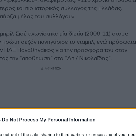
του «τριφυλλιού», αναφέροντας: «115 χρόνια σπουδαί
τερος και πιο ιστορικός σύλλογος της Ελλάδας.
πήρξα μέλος του συλλόγου».
ιμπρίλ Σισέ αγωνίστηκε μία διετία (2009-11) στους
ην πρώτη σεζόν πανηγύρισε το νταμπλ, ενώ πρόσφατα
ν ΠΑΕ Παναθηναϊκός για την προσφορά του στον
τας την “αποθέωση” στο “Απ./ Νικολαΐδης”.
ΔΙΑΦΗΜΙΣΗ
-
Do Not Process My Personal Information
to opt-out of the sale, sharing to third parties, or processing of your per