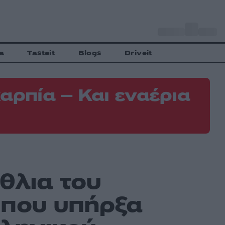
o
Αθήνα
35
C
a
Tasteit
Blogs
Driveit
αρπία – Και εναέρια
έθλια του
 που υπήρξα