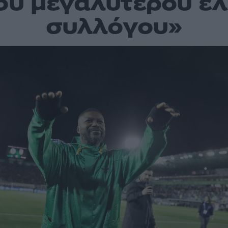
ου μεγαλύτερου ε
συλλόγου»