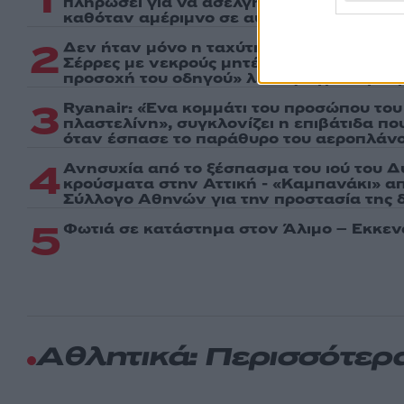
1
πληρώσει για να ασελγήσει σε 10χρονο κορ
καθόταν αμέριμνο σε αυλή επιχείρησης
2
Δεν ήταν μόνο η ταχύτητα που οδήγησε σ
Σέρρες με νεκρούς μητέρα και γιο - «Ίσω
προσοχή του οδηγού» λέει πραγματογνώ
3
Ryanair: «Ένα κομμάτι του προσώπου του
πλαστελίνη», συγκλονίζει η επιβάτιδα π
όταν έσπασε το παράθυρο του αεροπλάν
4
Ανησυχία από το ξέσπασμα του ιού του Δ
κρούσματα στην Αττική - «Καμπανάκι» απ
Σύλλογο Αθηνών για την προστασία της δ
5
Φωτιά σε κατάστημα στον Άλιμο – Εκκεν
Αθλητικά: Περισσότερ