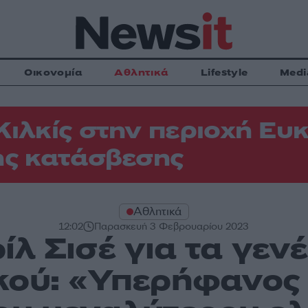
Οικονομία
Αθλητικά
Lifestyle
Medi
Κιλκίς στην περιοχή Ευκ
ης κατάσβεσης
Αθλητικά
12:02
Παρασκευή 3 Φεβρουαρίου 2023
ίλ Σισέ για τα γεν
ού: «Υπερήφανος