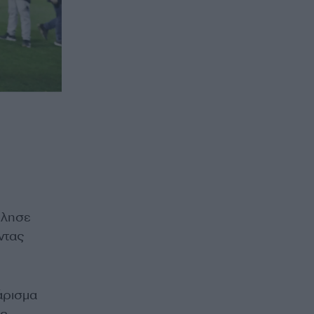
λησε
ντας
άρισμα