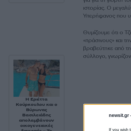
για για τη γιορτή 
ιστορίας. Ο μεγαλύ
Υπερήφανος που υ
Θυμίζουμε ότι ο Τζ
«πράσινους» και τ
βραβεύτηκε από τη
σύλλογο, γνωρίζον
Η Εριέττα
Κούρκουλου και ο
Βύρωνας
Βασιλειάδης
newsit.gr 
απολαμβάνουν
οικογενειακές
If you wish 
διακοπές – Το