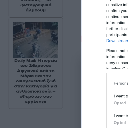
sensitive in
φωτογραφικό
άλμπουμ
confirm you
continue se
information 
further disc
participants
Σχόλι
Downstream 
Please note
information 
Daily Mail: Η πορεία
deny consent
του 26χρονου
in below Go
Αφγανού από τη
Μόρια και την
οικογενειακή ζωή
Persona
στην κατηγορία για
ανθρωποκτονία –
I want t
«Φερόταν σαν
εργένης»
Opted 
I want t
Opted 