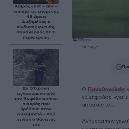
Καιρός «hot – dry –
windy» τις επόμενες
48 ώρες:
Αυξημένος ο
κίνδυνος φωτιάς,
συναγερμός σε 6
περιφέρειες
Intime.gr
Προ
Σε 57χρονη
Ο
Παναθηναϊκός
γ
αγνοούμενη από
να εκφράσει -για μ
την Κυψέλη ανήκει
η σορός που
τις ευχές του.
βρέθηκε στον
Λυκαβηττό - Από
πτώση ο θάνατός
Ανήμερα των γενεθ
της