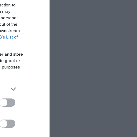
ection to
ou may
 personal
out of the
 downstream
B’s List of
er and store
to grant or
ed purposes
 /50
2000