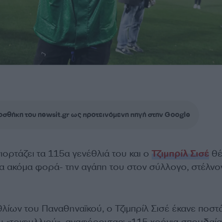
σθήκη του newsit.gr ως προτεινόμενη πηγή στην Google
ιορτάζει τα 115α γενέθλιά του και ο
Τζιμπρίλ Σισέ
θέ
ια ακόμα φορά- την αγάπη του στον σύλλογο, στέλνο
λίων του Παναθηναϊκού, ο Τζιμπρίλ Σισέ έκανε ποστ