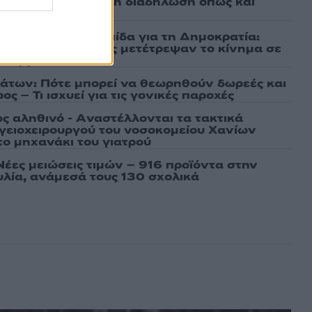
αθώα, συμμετείχε στη διαδήλωση όπως και
μαχαίρια στην Ελπίδα για τη Δημοκρατία:
ρατσία και Γαλανός μετέτρεψαν το κίνημα σε
ό κόμμα»
άτων: Πότε μπορεί να θεωρηθούν δωρεές και
ος – Τι ισχυεί για τις γονικές παροχές
ως αληθινό - Aναστέλλονται τα τακτικά
γειοχειρουργού του νοσοκομείου Χανίων
το μηχανάκι του γιατρού
Νέες μειώσεις τιμών – 916 προϊόντα στην
λία, ανάμεσά τους 130 σχολικά