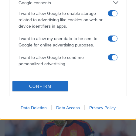
αποχωρήσαμε για καρέκλες», αιχμές για
Google consents
«συγκεντρωτικό μοντέλο»
I want to allow Google to enable storage
Το πολωμένο μελτέμι που τροφοδότησε
59
related to advertising like cookies on web or
τις φωτιές σε Αττική και Βοιωτία: «Από τα
device identifiers in apps.
ισχυρότερα επεισόδια των τελευταίων 50
χρόνων»
I want to allow my user data to be sent to
Google for online advertising purposes.
I want to allow Google to send me
personalized advertising.
Αθλητικά:
Περισσότερα άρθρα
CONFIRM
Data Deletion
Data Access
Privacy Policy