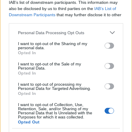
IAB’s list of downstream participants. This information may
5
Αριστοτέλης Δαμίγος: Στο Αποτεφρωτήριο
also be disclosed by us to third parties on the
IAB’s List of
Ριτσώνας το «ύστατο χαίρε» στον Έλληνα
Downstream Participants
that may further disclose it to other
σύνδεσμο του ελικοπτέρου που έπεσε στην
third parties.
Ψάθα
Please note that this website/app uses one or more Google
Personal Data Processing Opt Outs
services and may gather and store information including but
Πιο σχολιασμένα
not limited to your visit or usage behaviour. You may click to
I want to opt-out of the Sharing of my
personal data.
grant or deny consent to Google and its third-party tags to
Opted In
Μητσοτάκης στην υπογραφή συμφωνίας
198
use your data for below specified purposes in below Google
για την ηλεκτρική διασύνδεση Ελλάδας –
consent section.
I want to opt-out of the Sale of my
Κύπρου: «Ισχυρή ψήφος εμπιστοσύνης» η
Personal Data.
είσοδος της Meridiam στην GSI
Opted In
Έφυγαν οι συνεργάτες, μένει η Μαρία
184
Καρυστιανού - Η επόμενη μέρα για την
I want to opt-out of processing my
Personal Data for Targeted Advertising.
«Ελπίδα για τη Δημοκρατία»
Opted In
Canadair 515: Οι πρώτες εικόνες από την
128
κατασκευή του αεροσκάφους που θα
I want to opt-out of Collection, Use,
Retention, Sale, and/or Sharing of my
επιχειρεί και τη νύχτα στα μέτωπα της
Personal Data that Is Unrelated with the
φωτιάς
Purposes for which it was collected.
Opted Out
Αυγερινός, Μουτσάτσου και ακόμη 20
86
πρώην στελέχη κατά Καρυστιανού: «Δεν