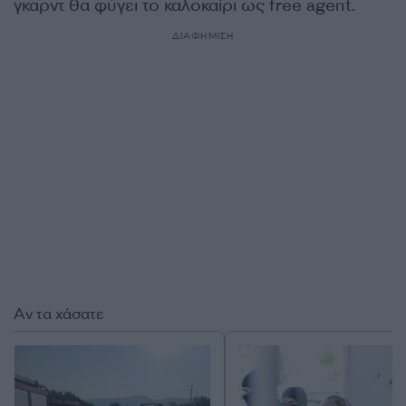
γκαρντ θα φύγει το καλοκαίρι ως free agent.
ΔΙΑΦΗΜΙΣΗ
Αν τα χάσατε