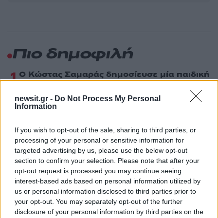
Πιο δημοφιλή
1
Ο Κώστας Σαμαράς δημοσίευσε μία παιδική
φωτογραφία για την επέτειο θανάτου της
αδελφής του, Λένας
newsit.gr -
Do Not Process My Personal
2
Δολοφονία Βρετανίδας στην Κυψέλη: Οι
Information
δύο καταθέσεις «κλειδί» της συζύγου του
26χρονου Αφγανού – Το στίγμα του
If you wish to opt-out of the sale, sharing to third parties, or
κινητού, η θεία από την Ινδία και τα
απειλητικά μηνύματα
processing of your personal or sensitive information for
targeted advertising by us, please use the below opt-out
3
Η Ελένη Φωτοπούλου ευχήθηκε για τη
section to confirm your selection. Please note that after your
γιορτή του Άκη Παυλόπουλου: «Δεκαπέντε
opt-out request is processed you may continue seeing
χρόνια μου διδάσκει υπομονή και αγάπη»
interest-based ads based on personal information utilized by
4
«Αφιέρωσε τη ζωή της στο να βοηθά
us or personal information disclosed to third parties prior to
ανθρώπους που είχαν ανάγκη» - Η πρώτη
your opt-out. You may separately opt-out of the further
δήλωση της οικογένειας της 38χρονης
disclosure of your personal information by third parties on the
Λίζα που βρέθηκε νεκρή στην Κυψέλη