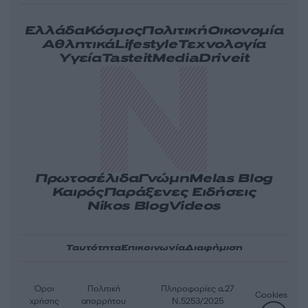
Ελλάδα
Κόσμος
Πολιτική
Οικονομία
Αθλητικά
Lifestyle
Τεχνολογία
Υγεία
Tasteit
Media
Driveit
Πρωτοσέλιδα
Γνώμη
Melas Blog
Καιρός
Παράξενες Ειδήσεις
Nikos Blog
Videos
Ταυτότητα
Επικοινωνία
Διαφήμιση
Όροι
Πολιτική
Πληροφορίες α.27
Cookies
χρήσης
απορρήτου
Ν.5253/2025