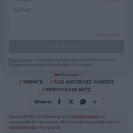
50 /50
2000 /2000
Υποβολή σχολίου
Όροι Χρήσης
. Το site προστατεύεται από reCAPTCHA, ισχύουν
Πολιτική Απορρήτου
&
Όροι Χρήσης
της Google.
Αθλητικά
ΙΡΒΙΝΓΚ
ΛΟΣ ΑΝΤΖΕΛΕΣ ΛΕΙΚΕΡΣ
ΜΠΡΟΥΚΛΙΝ ΝΕΤΣ
Share:
Ακολουθήστε το Νewsit.gr στο
Google News
και
ενημερωθείτε πρώτοι για όλη την ειδησεογραφία και τα
τελευταία νέα
της ημέρας