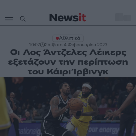
Μετάβαση
σε
o
33
περιεχόμενο
Αθλητικά
10:07
Σάββατο 4 Φεβρουαρίου 2023
Οι Λος Άντζελες Λέικερς
εξετάζουν την περίπτωση
του Κάιρι Ίρβινγκ