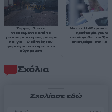
Σέρρες: Βίντεο
Marfin: Η 46χρονη πή
ντοκουμέντο από το
προθεσμία για να
τροχαίο με νεκρούς μητέρα
απολογηθεί την Τρίτη
και γιο – Ο οδηγός του
Επιστρέφει στη ΓΑΔ
φορτηγού κατέγραψε τη
σύγκρουση
Σχόλια
Σχολίασε εδώ