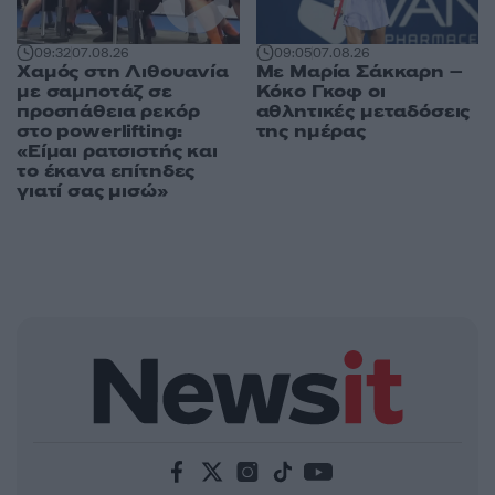
09:05
07.08.26
09:32
07.08.26
Με Μαρία Σάκκαρη –
Χαμός στη Λιθουανία
Κόκο Γκοφ οι
με σαμποτάζ σε
αθλητικές μεταδόσεις
προσπάθεια ρεκόρ
της ημέρας
στο powerlifting:
«Είμαι ρατσιστής και
το έκανα επίτηδες
γιατί σας μισώ»