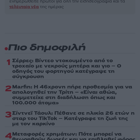
ενημερωθείτε πρώτοι για όλη την ειδησεογραφία και τα
τελευταία νέα
της ημέρας
Πιο δημοφιλή
1
Σέρρες: Βίντεο ντοκουμέντο από το
τροχαίο με νεκρούς μητέρα και γιο – Ο
οδηγός του φορτηγού κατέγραψε τη
σύγκρουση
2
Marfin: Η 46χρονη πήρε προθεσμία για να
απολογηθεί την Τρίτη – «Είναι αθώα,
συμμετείχε στη διαδήλωση όπως και
100.000 άτομα»
3
Σίντνεϊ Τάουλ: Πέθανε σε ηλικία 26 ετών η
σταρ του TikTok – Kατέγραφε τη ζωή της
με τον καρκίνο
4
Μεταφορές χρημάτων: Πότε μπορεί να
θεωρηθούν δωρεές και να επιβληθεί φόρος