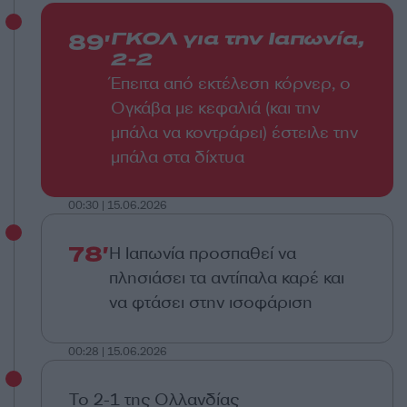
89'
ΓΚΟΛ για την Ιαπωνία,
2-2
Έπειτα από εκτέλεση κόρνερ, ο
Ογκάβα με κεφαλιά (και την
μπάλα να κοντράρει) έστειλε την
μπάλα στα δίχτυα
00:30 | 15.06.2026
78'
Η Ιαπωνία προσπαθεί να
πλησιάσει τα αντίπαλα καρέ και
να φτάσει στην ισοφάριση
00:28 | 15.06.2026
Το 2-1 της Ολλανδίας