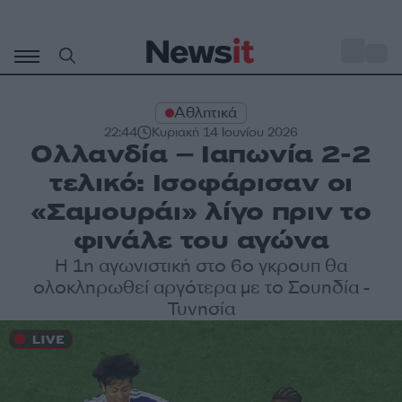
Μετάβαση
σε
o
29
περιεχόμενο
Αθλητικά
22:44
Κυριακή 14 Ιουνίου 2026
Ολλανδία – Ιαπωνία 2-2
τελικό: Ισοφάρισαν οι
«Σαμουράι» λίγο πριν το
φινάλε του αγώνα
Η 1η αγωνιστική στο 6ο γκρουπ θα
ολοκληρωθεί αργότερα με το Σουηδία -
Τυνησία