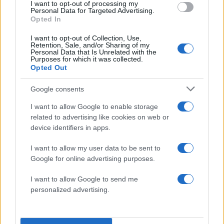
23:22 | 14.06.2026
I want to opt-out of processing my
Personal Data for Targeted Advertising.
Opted In
23'
cooling break
I want to opt-out of Collection, Use,
Retention, Sale, and/or Sharing of my
Personal Data that Is Unrelated with the
23:21 | 14.06.2026
Purposes for which it was collected.
Opted Out
22'
Αργή ανάπτυξη από τις δυο
Google consents
ομάδες και αποτελεσματικό
I want to allow Google to enable storage
μαρκάρισμα στο χώρο του
related to advertising like cookies on web or
κέντρου - Έτσι, έχουμε μόλις μια
device identifiers in apps.
φάση σε εστία, μέχρι στιγμής
I want to allow my user data to be sent to
Google for online advertising purposes.
23:07 | 14.06.2026
I want to allow Google to send me
15'
Η Ιαπωνία έχει ανεβάσει στροφές
personalized advertising.
και πλησιάζει πλέον τα καρέ των
"οράνιε"