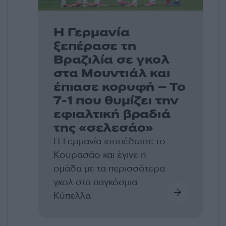
Η Γερμανία
ξεπέρασε τη
Βραζιλία σε γκολ
στα Μουντιάλ και
έπιασε κορυφή – Το
7-1 που θυμίζει την
εφιαλτική βραδιά
της «σελεσάο»
Η Γερμανία ισοπέδωσε το
Κουρασάο και έγινε η
ομάδα με τα περισσότερα
γκολ στα παγκόσμια
Κύπελλα