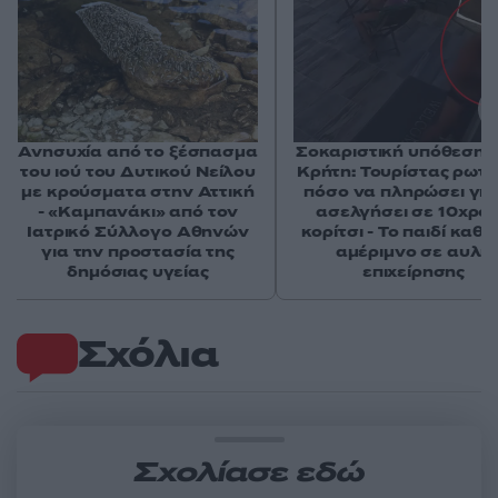
Ανησυχία από το ξέσπασμα
Σοκαριστική υπόθεση 
του ιού του Δυτικού Νείλου
Κρήτη: Τουρίστας ρωτ
με κρούσματα στην Αττική
πόσο να πληρώσει για
- «Καμπανάκι» από τον
ασελγήσει σε 10χρο
Ιατρικό Σύλλογο Αθηνών
κορίτσι - Το παιδί καθ
για την προστασία της
αμέριμνο σε αυλή
δημόσιας υγείας
επιχείρησης
Σχόλια
Σχολίασε εδώ