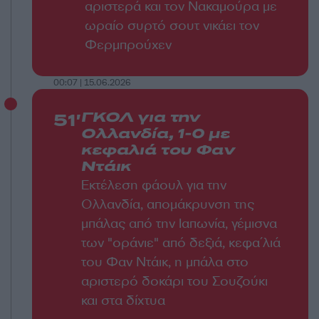
αριστερά και τον Νακαμούρα με
ωραίο συρτό σουτ νικάει τον
Φερμπρούχεν
00:07 | 15.06.2026
51'
ΓΚΟΛ για την
Ολλανδία, 1-0 με
κεφαλιά του Φαν
Ντάικ
Εκτέλεση φάουλ για την
Ολλανδία, απομάκρυνση της
μπάλας από την Ιαπωνία, γέμισνα
των "οράνιε" από δεξιά, κεφα΄λιά
του Φαν Ντάικ, η μπάλα στο
αριστερό δοκάρι του Σουζούκι
και στα δίχτυα