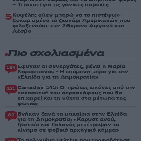
– Τι ισχυεί για τις γονικές παροχές
5
Κυψέλη: «Δεν μπορώ να το πιστέψω» –
Σοκαρισμένο το ζευγάρι Αμερικανών που
φιλοξενούσε τον 26χρονο Αφγανό στη
Λέσβο
Πιο σχολιασμένα
Έφυγαν οι συνεργάτες, μένει η Μαρία
184
Καρυστιανού - Η επόμενη μέρα για την
«Ελπίδα για τη Δημοκρατία»
Canadair 515: Οι πρώτες εικόνες από την
131
κατασκευή του αεροσκάφους που θα
επιχειρεί και τη νύχτα στα μέτωπα της
φωτιάς
Βγήκαν ξανά τα μαχαίρια στην Ελπίδα
69
για τη Δημοκρατία: «Καρυστιανού,
Γρατσία και Γαλανός μετέτρεψαν το
κίνημα σε φοβικό αρχηγικό κόμμα»
Το πολωμένο μελτέμι που τροφοδότησε