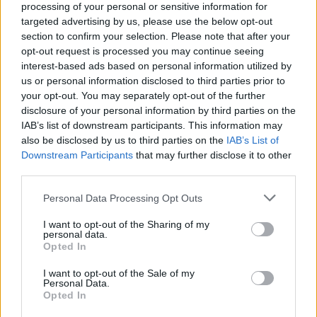
processing of your personal or sensitive information for
23:28 | 14.06.2026
targeted advertising by us, please use the below opt-out
section to confirm your selection. Please note that after your
30'
opt-out request is processed you may continue seeing
Αρκετά άστοχη η κεφαλιά του
interest-based ads based on personal information utilized by
Ντούμφρις από πολύ δύσκολη
us or personal information disclosed to third parties prior to
γωνία
your opt-out. You may separately opt-out of the further
disclosure of your personal information by third parties on the
IAB’s list of downstream participants. This information may
23:25 | 14.06.2026
also be disclosed by us to third parties on the
IAB’s List of
Downstream Participants
that may further disclose it to other
28'
Αρκετά άστοχο το μακρινό σουτ
third parties.
του Ίτο
Please note that this website/app uses one or more Google
Personal Data Processing Opt Outs
services and may gather and store information including but
not limited to your visit or usage behaviour. You may click to
I want to opt-out of the Sharing of my
23:22 | 14.06.2026
personal data.
grant or deny consent to Google and its third-party tags to
Opted In
use your data for below specified purposes in below Google
Ξεκινάει και πάλι το ματς μετά το
consent section.
I want to opt-out of the Sale of my
cooling break
Personal Data.
Opted In