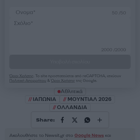
50 /50
2000 /2000
Υποβολή σχολίου
Όροι Χρήσης
. Το site προστατεύεται από reCAPTCHA, ισχύουν
Πολιτική Απορρήτου
&
Όροι Χρήσης
της Google.
Αθλητικά
ΙΑΠΩΝΙΑ
ΜΟΥΝΤΙΑΛ 2026
ΟΛΛΑΝΔΙΑ
Share:
Ακολουθήστε το Νewsit.gr στο
Google News
και