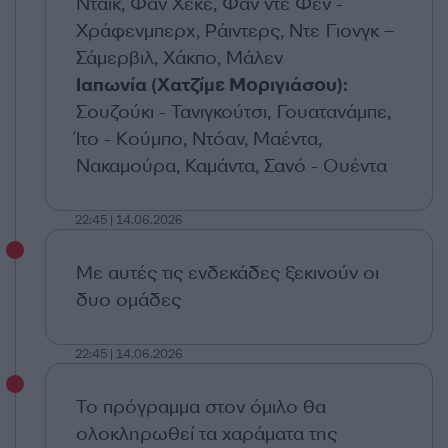
Ντάικ, Φαν Χέκε, Φαν ντε Φεν -
Χράφενμπερχ, Ράιντερς, Ντε Γιονγκ –
Σάμερβιλ, Χάκπο, Μάλεν
Ιαπωνία (Χατζίμε Μοριγιάσου):
Σουζούκι - Τανιγκούτσι, Γουατανάμπε,
Ίτο - Κούμπο, Ντόαν, Μαέντα,
Νακαμούρα, Καμάντα, Σανό - Ουέντα
22:45 | 14.06.2026
Με αυτές τις ενδεκάδες ξεκινούν οι
δυο ομάδες
22:45 | 14.06.2026
Το πρόγραμμα στον όμιλο θα
ολοκληρωθεί τα χαράματα της