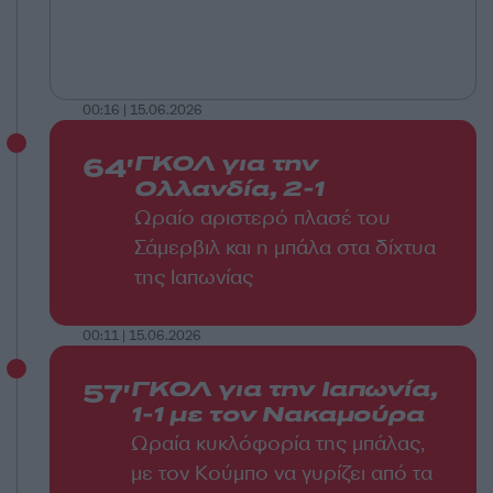
00:16 | 15.06.2026
64'
ΓΚΟΛ για την
Ολλανδία, 2-1
Ωραίο αριστερό πλασέ του
Σάμερβιλ και η μπάλα στα δίχτυα
της Ιαπωνίας
00:11 | 15.06.2026
57'
ΓΚΟΛ για την Ιαπωνία,
1-1 με τον Νακαμούρα
Ωραία κυκλόφορία της μπάλας,
με τον Κούμπο να γυρίζει από τα