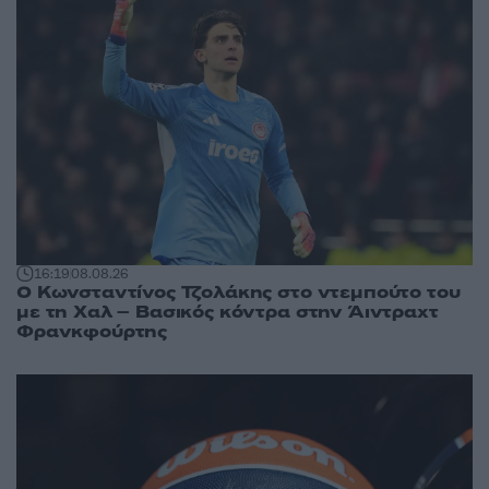
16:19
08.08.26
Ο Κωνσταντίνος Τζολάκης στο ντεμπούτο του
με τη Χαλ – Βασικός κόντρα στην Άιντραχτ
Φρανκφούρτης