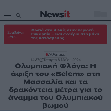
Μετάβαση
σε
o
35
περιεχόμενο
Φωτιά στο Κιλκίς στην περιοχή
Συμβαίνει
Ευκαρπία – Και εναέρια στη μάχη
τώρα:
της κατάσβεσης
Αθλητικά
14:37
Τετάρτη 8 Μαΐου 2024
Ολυμπιακή Φλόγα: Η
άφιξη του «Belem» στη
Μασσαλία και τα
δρακόντεια μέτρα για το
άναμμα του Ολυμπιακού
βωμού