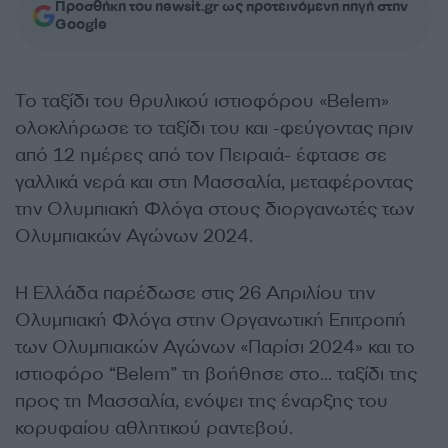
Προσθήκη του newsit.gr ως προτεινόμενη πηγή στην
Google
Το ταξίδι του θρυλικού ιστιοφόρου
«Belem»
ολοκλήρωσε το ταξίδι του και -φεύγοντας πριν
από 12 ημέρες από τον Πειραιά- έφτασε σε
γαλλικά νερά και στη Μασσαλία, μεταφέροντας
την Ολυμπιακή Φλόγα στους διοργανωτές των
Ολυμπιακών Αγώνων 2024.
Η Ελλάδα παρέδωσε
στις 26 Απριλίου
την
Ολυμπιακή Φλόγα στην Οργανωτική Επιτροπή
των Ολυμπιακών Αγώνων «Παρίσι 2024» κα
ι το
ιστιοφόρο “
Belem
” τη βοήθησε στο…
ταξίδι της
προς τη Μασσαλία, ενόψει της έναρξης το
υ
κορυφαίου αθλητικού ραντεβού
.