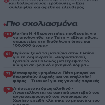
5
και δολοφονούσε ιερόδουλες – Είχε
συλληφθεί και αφέθηκε ελεύθερος
Πιο σχολιασμένα
Marfin: Η 46χρονη πήρε προθεσμία για
101
να απολογηθεί την Τρίτη – «Είναι αθώα,
συμμετείχε στη διαδήλωση όπως και
100.000 άτομα»
Βγήκαν ξανά τα μαχαίρια στην Ελπίδα
94
για τη Δημοκρατία: «Καρυστιανού,
Γρατσία και Γαλανός μετέτρεψαν το
κίνημα σε φοβικό αρχηγικό κόμμα»
Μεταφορές χρημάτων: Πότε μπορεί να
73
θεωρηθούν δωρεές και να επιβληθεί
φόρος – Τι ισχυεί για τις γονικές παροχές
Απίστευτο κι όμως αληθινό -
70
Aναστέλλονται τα τακτικά ραντεβού του
αγγειοχειρουργού του νοσοκομείου
Χανίων επειδή κλάπηκε το μηχανάκι του
γιατρού