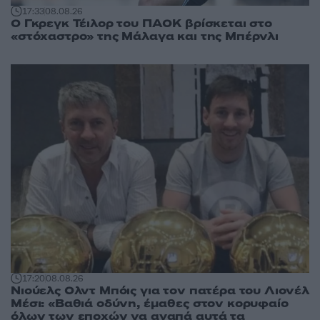
17:33
08.08.26
Ο Γκρεγκ Τέιλορ του ΠΑΟΚ βρίσκεται στο
«στόχαστρο» της Μάλαγα και της Μπέρνλι
17:20
08.08.26
Νιούελς Ολντ Μπόις για τον πατέρα του Λιονέλ
Μέσι: «Βαθιά οδύνη, έμαθες στον κορυφαίο
όλων των εποχών να αγαπά αυτά τα