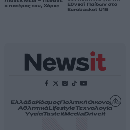
Λιονέλ Μέσι – Πέθανε
Εθνική Παίδων στο
ο πατέρας του, Χόρχε
Eurobasket U16
Ελλάδα
Κόσμος
Πολιτική
Οικονομία
Αθλητικά
Lifestyle
Τεχνολογία
Υγεία
Tasteit
Media
Driveit