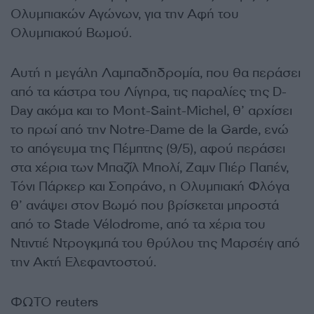
Ολυμπιακών Αγώνων, για την Αφή του
Ολυμπιακού Βωμού.
Αυτή η μεγάλη Λαμπαδηδρομία, που θα περάσει
από τα κάστρα του Λίγηρα, τις παραλίες της D-
Day ακόμα και το Mont-Saint-Michel, θ’ αρχίσει
το πρωί από την Notre-Dame de la Garde, ενώ
το απόγευμα της Πέμπτης (9/5), αφού περάσει
στα χέρια των Μπαζίλ Μπολί, Ζαμν Πιέρ Παπέν,
Τόνι Πάρκερ και Σοπράνο, η Ολυμπιακή Φλόγα
θ’ ανάψει στον Βωμό που βρίσκεται μπροστά
από το Stade Vélodrome, από τα χέρια του
Ντιντιέ Ντρογκμπά του θρύλου της Μαρσέιγ από
την Ακτή Ελεφαντοστού.
ΦΩΤΟ reuters