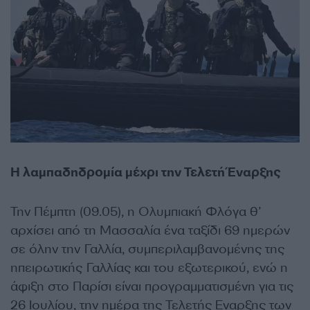
Η λαμπαδηδρομία μέχρι την Τελετή Έναρξης
Την Πέμπτη (
09.05
), η Ολυμπιακή Φλόγα θ’
αρχίσει
από τη Μασσαλία
ένα ταξίδι 69 ημερών
σε όλην την Γαλλία, συμπεριλαμβανομένης της
ηπειρωτικής Γαλλίας και του εξωτερικού, ενώ η
άφιξη στο Παρίσι είναι προγραμματισμένη για τις
26 Ιουλίου, την ημέρα της Τελετής Εναρξης των