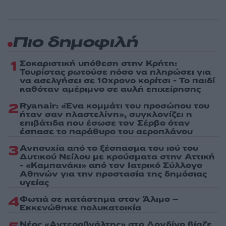
Πιο δημοφιλή
1
Σοκαριστική υπόθεση στην Κρήτη:
Τουρίστας ρωτούσε πόσο να πληρώσει για
να ασελγήσει σε 10χρονο κορίτσι - Το παιδί
καθόταν αμέριμνο σε αυλή επιχείρησης
2
Ryanair: «Ένα κομμάτι του προσώπου του
ήταν σαν πλαστελίνη», συγκλονίζει η
επιβάτιδα που έσωσε τον Σέρβο όταν
έσπασε το παράθυρο του αεροπλάνου
3
Ανησυχία από το ξέσπασμα του ιού του
Δυτικού Νείλου με κρούσματα στην Αττική
- «Καμπανάκι» από τον Ιατρικό Σύλλογο
Αθηνών για την προστασία της δημόσιας
υγείας
4
Φωτιά σε κατάστημα στον Άλιμο –
Εκκενώθηκε πολυκατοικία
Νέος «Αντεροβγάλτης» στο Λονδίνο βίαζε