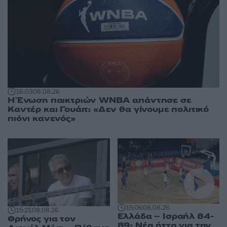
16:03
08.08.26
Η Ένωση παικτριών WNBA απάντησε σε
Καντέρ και Γουάιτ: «Δεν θα γίνουμε πολιτικό
πιόνι κανενός»
15:06
08.08.26
15:21
08.08.26
Ελλάδα – Ισραήλ 84-
Θρήνος για τον
89: Νέα ήττα για την