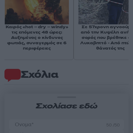
Καιρός «hot – dry – windy»
Σε 57χρονη αγνοούμ
τις επόμενες 48 ώρες:
από την Κυψέλη ανήκε
Αυξημένος ο κίνδυνος
σορός που βρέθηκε σ
φωτιάς, συναγερμός σε 6
Λυκαβηττό - Από πτώσ
περιφέρειες
θάνατός της
Σχόλια
Σχολίασε εδώ
50 /50