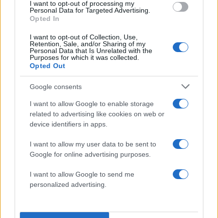
I want to opt-out of processing my
Personal Data for Targeted Advertising.
Opted In
I want to opt-out of Collection, Use,
Retention, Sale, and/or Sharing of my
Personal Data that Is Unrelated with the
Purposes for which it was collected.
Opted Out
Google consents
I want to allow Google to enable storage
related to advertising like cookies on web or
device identifiers in apps.
I want to allow my user data to be sent to
Google for online advertising purposes.
I want to allow Google to send me
Παρακολουθούμενη από ξηρά και θάλασσα, η
personalized advertising.
πόλη της Μασσαλίας θα βρίσκεται επίσης κάτω
από μια εναέρια «φούσκα ασφαλείας», με ένα