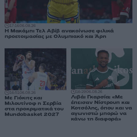
17:16
06.08.26
Η Μακάμπι Τελ Αβίβ ανακοίνωσε φιλικά
προετοιμασίας με Ολυμπιακό και Άρη
16:29
06.08.26
16:51
06.08.26
Λιβάι Γκαρσία: «Με
Με Γιόκιτς και
έπεισαν Νίστρουπ και
Μιλουτίνοφ η Σερβία
Κοτσόλης, όπου και να
στα προκριματικά του
αγωνιστώ μπορώ να
Mundobasket 2027
κάνω τη διαφορά»