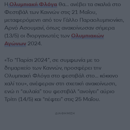
Η
Ολυμπιακή Φλόγα
θα… ανέβει τα σκαλιά στο
Φεστιβάλ των Καννών στις 21 Μαΐου,
μεταφερόμενη από τον Γάλλο Παραολυμπιονίκη,
Αρνό Ασουμανί, όπως ανακοίνωσαν σήμερα
(13/5) οι διοργανωτές των
Ολυμπιακών
Αγώνων
2024.
«Το “Παρίσι 2024”, σε συμφωνία με το
δημαρχείο των Καννών, προσφέρει την
Ολυμπιακή Φλόγα στο φεστιβάλ στο… κόκκινο
χαλί του», ανέφεραν στη σχετική ανακοίνωση,
ενώ η “αυλαία” του φεστιβάλ “ανοίγει” αύριο
Τρίτη (14/5) και “πέφτει” στις 25 Μαΐου.
ΔΙΑΦΗΜΙΣΗ