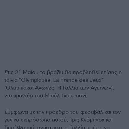
Στις 21 Μαΐου το βράδυ θα προβληθεί επίσης η
ταινία “Olympiques! La France des Jeux”
(Ολυμπιακοί Αγώνες! Η Γαλλία των Αγώνων),
ντοκιμαντέρ του Μισέλ Γκαμρασνί.
Σύμφωνα με την πρόεδρο του φεστιβάλ και τον
γενικό εκπρόσωπο αυτού, ΄Ιρις Κνόμπλοχ και
Τιερί Φρεμώ αντίστοιχα, η Γαλλία πρέπει να