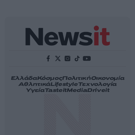
Ελλάδα
Κόσμος
Πολιτική
Οικονομία
Αθλητικά
Lifestyle
Τεχνολογία
Υγεία
Tasteit
Media
Driveit