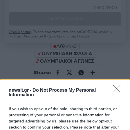
2000 /2000
Υποβολή σχολίου
Όροι Χρήσης
. Το site προστατεύεται από reCAPTCHA, ισχύουν
Πολιτική Απορρήτου
&
Όροι Χρήσης
της Google.
Αθλητικά
ΟΛΥΜΠΙΑΚΗ ΦΛΟΓΑ
ΟΛΥΜΠΙΑΚΟΙ ΑΓΩΝΕΣ
Share:
Ακολουθήστε το Νewsit.gr στο
Google News
και
newsit.gr -
Do Not Process My Personal
ενημερωθείτε πρώτοι για όλη την ειδησεογραφία και τα
Information
τελευταία νέα
της ημέρας
If you wish to opt-out of the sale, sharing to third parties, or
processing of your personal or sensitive information for
targeted advertising by us, please use the below opt-out
section to confirm your selection. Please note that after your