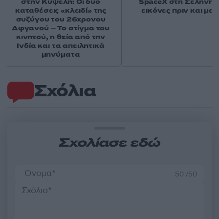
στην Κυψέλη: Οι δύο
SpaceX στη Σελήνη: 
καταθέσεις «κλειδί» της
εικόνες πριν και μετ
συζύγου του 26χρονου
Αφγανού – Το στίγμα του
κινητού, η θεία από την
Ινδία και τα απειλητικά
μηνύματα
Σχόλια
Σχολίασε εδώ
50 /50