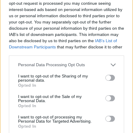
opt-out request is processed you may continue seeing
Πιο δημοφιλή
interest-based ads based on personal information utilized by
us or personal information disclosed to third parties prior to
1
Έφυγαν οι συνεργάτες, μένει η Μαρία
your opt-out. You may separately opt-out of the further
Καρυστιανού - Η επόμενη μέρα για την
«Ελπίδα για τη Δημοκρατία»
disclosure of your personal information by third parties on the
IAB’s list of downstream participants. This information may
2
Ψάθα: «Δεν υπήρξε τεχνικό πρόβλημα με
also be disclosed by us to third parties on the
IAB’s List of
τα δύο ελικόπτερα» κατέθεσαν ο Βρετανός
Downstream Participants
that may further disclose it to other
χειριστής και ο Έλληνας διερμηνέας
third parties.
3
«Βαριά καμπάνα» στον 27χρονο τράπερ
που έτρεχε με 182 χιλιόμετρα την ώρα σε
Please note that this website/app uses one or more Google
Personal Data Processing Opt Outs
δρόμο με όριο τα 80
services and may gather and store information including but
not limited to your visit or usage behaviour. You may click to
I want to opt-out of the Sharing of my
4
Σαμοθράκη: «Μαμά νόμιζες ότι δε θα σε
personal data.
ξαναδώ;» – Τα πρώτα λόγια του 22χρονου
grant or deny consent to Google and its third-party tags to
Opted In
που έπεσε σε κανάλι με καυτό νερό
use your data for below specified purposes in below Google
consent section.
5
I want to opt-out of the Sale of my
Mirror: Οι φωτιές στην Αιγιάλεια έκαναν
Personal Data.
στάχτη το όνειρο οικογένειας από τη
Opted In
Βρετανία για μια νέα ζωή στην
Πελοπόννησο – «Δεν χάσαμε μόνο ένα
I want to opt-out of processing my
σπίτι»
Personal Data for Targeted Advertising.
Opted In