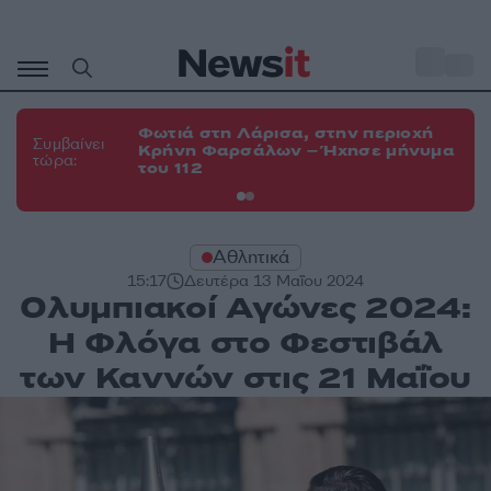
Μετάβαση
σε
o
34
περιεχόμενο
Φωτιά στη Λάρισα, στην περιοχή
Φω
Συμβαίνει
Κρήνη Φαρσάλων – Ήχησε μήνυμα
Κο
τώρα:
του 112
α
Αθλητικά
15:17
Δευτέρα 13 Μαΐου 2024
Ολυμπιακοί Αγώνες 2024:
Η Φλόγα στο Φεστιβάλ
των Καννών στις 21 Μαΐου