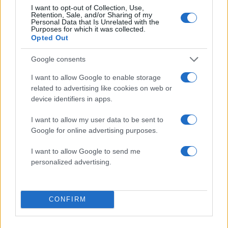
Πιο σχολιασμένα
I want to opt-out of Collection, Use,
Retention, Sale, and/or Sharing of my
Personal Data that Is Unrelated with the
Purposes for which it was collected.
Μητσοτάκης στην υπογραφή συμφωνίας
197
Opted Out
για την ηλεκτρική διασύνδεση Ελλάδας –
Κύπρου: «Ισχυρή ψήφος εμπιστοσύνης» η
είσοδος της Meridiam στην GSI
Google consents
Canadair 515: Οι πρώτες εικόνες από την
120
I want to allow Google to enable storage
κατασκευή του αεροσκάφους που θα
related to advertising like cookies on web or
επιχειρεί και τη νύχτα στα μέτωπα της
φωτιάς
device identifiers in apps.
Αυγερινός, Μουτσάτσου και ακόμη 20
84
I want to allow my user data to be sent to
πρώην στελέχη κατά Καρυστιανού: «Δεν
Google for online advertising purposes.
αποχωρήσαμε για καρέκλες», αιχμές για
«συγκεντρωτικό μοντέλο»
I want to allow Google to send me
Το πολωμένο μελτέμι που τροφοδότησε
59
personalized advertising.
τις φωτιές σε Αττική και Βοιωτία: «Από τα
ισχυρότερα επεισόδια των τελευταίων 50
χρόνων»
CONFIRM
Κρανίου τόπος το Πόρτο Γερμενό μετά το
51
καταστροφικό πέρασμα της φωτιάς –
Ξεκίνησε η αυτοψία στα καμένα σπίτια