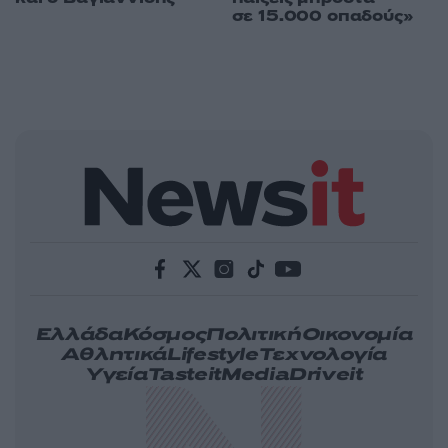
σε 15.000 οπαδούς»
Ελλάδα
Κόσμος
Πολιτική
Οικονομία
Αθλητικά
Lifestyle
Τεχνολογία
Υγεία
Tasteit
Media
Driveit