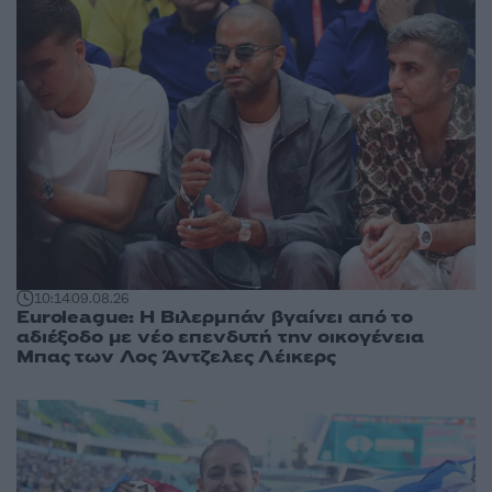
10:14
09.08.26
Euroleague: Η Βιλερμπάν βγαίνει από το
αδιέξοδο με νέο επενδυτή την οικογένεια
Μπας των Λος Άντζελες Λέικερς