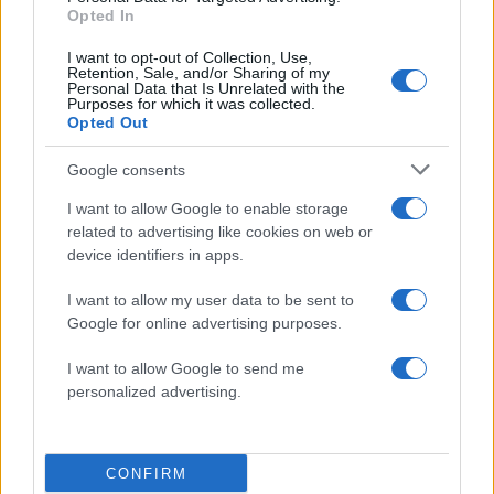
Opted In
Πιο σχολιασμένα
I want to opt-out of Collection, Use,
Retention, Sale, and/or Sharing of my
Personal Data that Is Unrelated with the
Βγήκαν ξανά τα μαχαίρια στην Ελπίδα
96
Purposes for which it was collected.
για τη Δημοκρατία: «Καρυστιανού,
Opted Out
Γρατσία και Γαλανός μετέτρεψαν το
κίνημα σε φοβικό αρχηγικό κόμμα»
Google consents
Απίστευτο κι όμως αληθινό -
83
Aναστέλλονται τα τακτικά ραντεβού του
I want to allow Google to enable storage
αγγειοχειρουργού του νοσοκομείου
related to advertising like cookies on web or
Χανίων επειδή κλάπηκε το μηχανάκι του
device identifiers in apps.
γιατρού
I want to allow my user data to be sent to
Σούπερ μάρκετ: Νέες μειώσεις τιμών –
72
916 προϊόντα στην εθνική πρωτοβουλία,
Google for online advertising purposes.
ανάμεσά τους 130 σχολικά
I want to allow Google to send me
ΕΛΑΣ: Ο Αλέξης Δέδες ο πρώτος
70
personalized advertising.
υποψήφιος βουλευτής του κόμματος –
Από τα διοικητικά της ΑΕΚ στην πολιτική
σκηνή
Στην Κρήτη ο Κυριάκος Μητσοτάκης,
58
CONFIRM
συνεχίζει τις ολιγοήμερες διακοπές του –