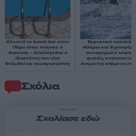
Κλειστό το beach bar στην
Εκρηκτικό κοκτέιλ μ
Πάρο όπου πνίγηκε ο
40άρια και 8 μποφόρ -
4χρονος – Απολογείται ο
συναγερμό η χώρα γ
ιδιοκτήτης που είχε
φωτιές, ενισχύονται 
δηλωθεί ως ναυαγοσώστης
άνεμοι τις επόμενες ημ
Σχόλια
Σχολίασε εδώ