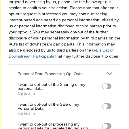
targeted advertising by us, please use the below opt-out
section to confirm your selection. Please note that after your
opt-out request is processed you may continue seeing
interest-based ads based on personal information utilized by
us or personal information disclosed to third parties prior to
Πιο δημοφιλή
your opt-out. You may separately opt-out of the further
disclosure of your personal information by third parties on the
IAB’s list of downstream participants. This information may
1
Κωνσταντίνος Αργυρός και Αλεξάνδρα
Νίκα κάνουν διακοπές με πολυτελές γιοτ
also be disclosed by us to third parties on the
IAB’s List of
με τα δύο παιδιά τους
Downstream Participants
that may further disclose it to other
third parties.
2
Η Άννα Βίσση ξετρελάθηκε με μπάντα που
έπαιζε Τσιτσάνη στο Φισκάρδο και τους
Please note that this website/app uses one or more Google
Personal Data Processing Opt Outs
πρότεινε συνεργασία
services and may gather and store information including but
3
Θρήνος για τον Λιονέλ Μέσι – Πέθανε ο
not limited to your visit or usage behaviour. You may click to
I want to opt-out of the Sharing of my
πατέρας του, Χόρχε
personal data.
grant or deny consent to Google and its third-party tags to
Opted In
use your data for below specified purposes in below Google
4
Ελίζαμπεθ Ελέτσι και Νεκτάριος Λεμονίδης
consent section.
πήγαν στον Άγιο Νεκτάριο Βούλας για να
I want to opt-out of the Sale of my
πάρουν την ευχή για τον γιο τους
Personal Data.
Opted In
5
Τζο Μπάιντεν: «Ο καρκίνος έχει εξαπλωθεί,
είναι πολύ επώδυνο», λέει ο γιος του
I want to opt-out of processing my
Personal Data for Targeted Advertising.