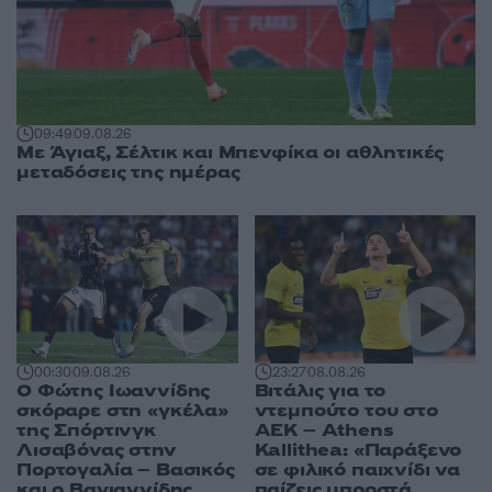
09:49
09.08.26
Με Άγιαξ, Σέλτικ και Μπενφίκα οι αθλητικές
μεταδόσεις της ημέρας
00:30
09.08.26
23:27
08.08.26
Ο Φώτης Ιωαννίδης
Βιτάλις για το
σκόραρε στη «γκέλα»
ντεμπούτο του στο
της Σπόρτινγκ
ΑΕΚ – Athens
Λισαβόνας στην
Kallithea: «Παράξενο
Πορτογαλία – Βασικός
σε φιλικό παιχνίδι να
και ο Βαγιαννίδης
παίζεις μπροστά