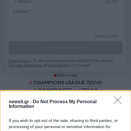
50 /50
2000 /2000
Υποβολή σχολίου
Όροι Χρήσης
. Το site προστατεύεται από reCAPTCHA, ισχύουν
Πολιτική Απορρήτου
&
Όροι Χρήσης
της Google.
Αθλητικά
CHAMPIONS LEAGUE ΠΟΛΟ
ΟΛΥΜΠΙΑΚΟΣ
ΠΟΛΟ
Share:
newsit.gr -
Do Not Process My Personal
Information
Ακολουθήστε το Νewsit.gr στο
Google News
και
If you wish to opt-out of the sale, sharing to third parties, or
ενημερωθείτε πρώτοι για όλη την ειδησεογραφία και τα
τελευταία νέα
της ημέρας
processing of your personal or sensitive information for