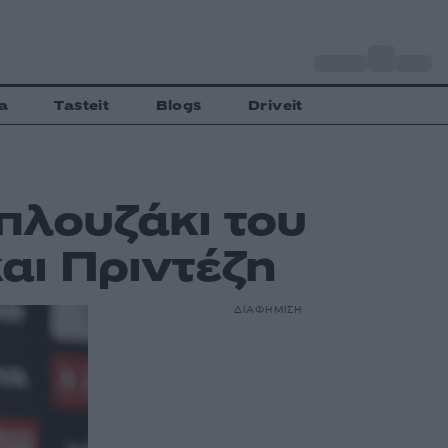
o
Αθήνα
33
C
a
Tasteit
Blogs
Driveit
πλουζάκι του
αι Πριντέζη
ΔΙΑΦΗΜΙΣΗ