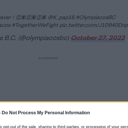
rever ! 👏🏽👏🏽👏🏽
@K_pap16
#OlympiacosBC
acos
#TogetherWeFight
pic.twitter.com/J10940Dnp
s B.C. (@olympiacosbc)
October 27, 2022
ΔΙΑΦΗΜΙΣΗ
-
Do Not Process My Personal Information
to opt-out of the sale, sharing to third parties, or processing of your per