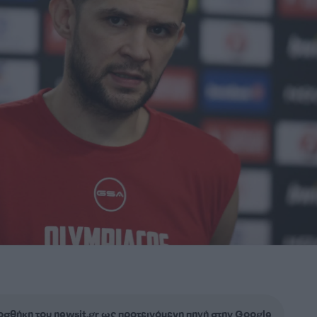
σθήκη του newsit.gr ως προτεινόμενη πηγή στην Google