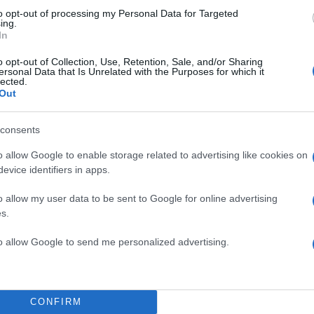
to opt-out of processing my Personal Data for Targeted
ing.
ροστατεύεται από reCAPTCHA, ισχύουν
Πολιτική Απορρήτου
&
Όροι Χρήσης
της
In
Αθλητικά
o opt-out of Collection, Use, Retention, Sale, and/or Sharing
ersonal Data that Is Unrelated with the Purposes for which it
ΟΛΥΜΠΙΑΚΟΣ
ΠΑΠΑΝΙΚΟΛΑΟΥ
lected.
Out
Share:
consents
θήστε το Νewsit.gr στο
Google News
και ενημερωθείτε
 για όλη την ειδησεογραφία και τα
τελευταία νέα
της
o allow Google to enable storage related to advertising like cookies on
ς
evice identifiers in apps.
o allow my user data to be sent to Google for online advertising
s.
to allow Google to send me personalized advertising.
Πιο σχολι
 ταξίδι στην Αράχωβα
Μητσοτάκης στη
193
άνατο της Βρετανίδας
διασύνδεση Ελλ
CONFIRM
εμπιστοσύνης» η