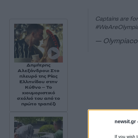
Captains are fo
#WeAreOlympi
— Olympiaco
Δημήτρης
Αλεξάνδρου: Στο
πλευρό της Ρίας
Ελληνίδου στην
Κύθνο – Το
χιουμοριστικό
σχόλιό του από το
πρώτο τραπέζι
newsit.gr 
If you wish 