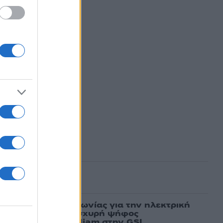
ασμένα
ν υπογραφή συμφωνίας για την ηλεκτρική
άδας – Κύπρου: «Ισχυρή ψήφος
 είσοδος της Meridiam στην GSI