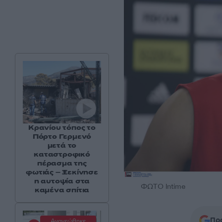
Κρανίου τόπος το
Πόρτο Γερμενό
μετά το
καταστροφικό
πέρασμα της
φωτιάς – Ξεκίνησε
η αυτοψία στα
ΦΩΤΟ Intime
καμένα σπίτια
Προ
Ανανεώθηκε