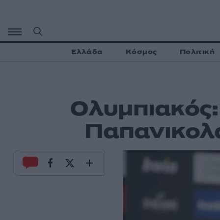
Μετάβαση
σε
περιεχόμενο
Ελλάδα
Κόσμος
Πολιτική
Ολυμπιακός:
Παπανικολά