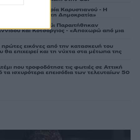
γάτες, μένει η Μαρία Καρυστιανού - Η
α την «Ελπίδα για τη Δημοκρατία»
ια την Καρυστιανού: Παραιτήθηκαν
ννίδου και Κοτσόργιος - «Αποχωρώ από μια
ι πρώτες εικόνες από την κατασκευή του
 θα επιχειρεί και τη νύχτα στα μέτωπα της
τέμι που τροφοδότησε τις φωτιές σε Αττική
πό τα ισχυρότερα επεισόδια των τελευταίων 50