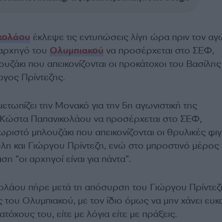
κολάου
έκλεψε τις εντυπώσεις λίγη ώρα πριν τον αγ
 αρχηγό του
Ολυμπιακού
να προσέρχεται στο ΣΕΦ,
ζάκι που απεικονίζονται οι προκάτοχοι του Βασίλης
ργος Πρίντεζης.
ετωπίζει την Μονακό για την 5η αγωνιστική της
ν Κώστα Παπανικολάου να προσέρχεται στο ΣΕΦ,
ριστό μπλουζάκι που απεικονίζονται οι θρυλικές φι
λη και Γιώργου Πρίντεζη, ενώ στο μπροστινό μέρος
η ”οι αρχηγοί είναι για πάντα”.
λάου πήρε μετά τη απόσυρση του Γιώργου Πρίντεζ
του Ολυμπιακού, με τον ίδιο όμως να μην χάνει ευκα
ατόχους του, είτε με λόγια είτε με πράξεις.