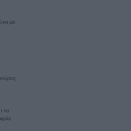
ώνα με
γούρες
η το
ιρία