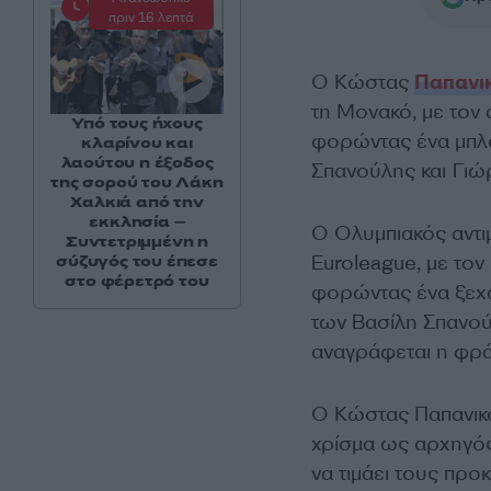
πριν 16 λεπτά
Ο Κώστας
Παπανι
τη Μονακό, με τον
Υπό τους ήχους
φορώντας ένα μπλου
κλαρίνου και
λαούτου η έξοδος
Σπανούλης και Γιώ
της σορού του Λάκη
Χαλκιά από την
εκκλησία –
Ο Ολυμπιακός αντιμ
Συντετριμμένη η
Euroleague, με το
σύζυγός του έπεσε
στο φέρετρό του
φορώντας ένα ξεχω
των Βασίλη Σπανού
αναγράφεται η φράσ
Ο Κώστας Παπανικο
χρίσμα ως αρχηγός 
να τιμάει τους προκ