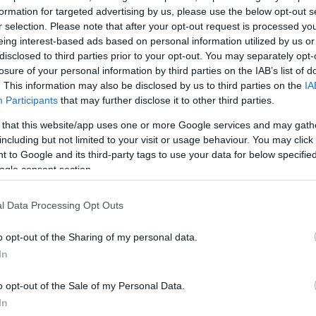
formation for targeted advertising by us, please use the below opt-out s
r selection. Please note that after your opt-out request is processed y
eing interest-based ads based on personal information utilized by us or
disclosed to third parties prior to your opt-out. You may separately opt-
losure of your personal information by third parties on the IAB’s list of
α
. This information may also be disclosed by us to third parties on the
IA
Participants
that may further disclose it to other third parties.
 that this website/app uses one or more Google services and may gath
including but not limited to your visit or usage behaviour. You may click 
Σχολίασε εδώ
 to Google and its third-party tags to use your data for below specifi
ogle consent section.
50
l Data Processing Opt Outs
o opt-out of the Sharing of my personal data.
In
2000 /
o opt-out of the Sale of my Personal Data.
In
Υποβολή σχολίου