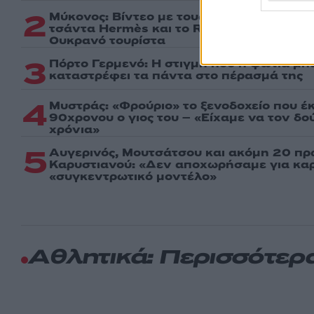
2
Μύκονος: Βίντεο με τους αστυνομικούς ν
τσάντα Hermès και το Rolex όπου άρπαξ
Ουκρανό τουρίστα
3
Πόρτο Γερμενό: Η στιγμή που η φωτιά μπα
καταστρέφει τα πάντα στο πέρασμά της
4
Μυστράς: «Φρούριο» το ξενοδοχείο που έ
90χρονου ο γιος του – «Είχαμε να τον δ
χρόνια»
5
Αυγερινός, Μουτσάτσου και ακόμη 20 πρ
Καρυστιανού: «Δεν αποχωρήσαμε για καρέ
«συγκεντρωτικό μοντέλο»
Αθλητικά: Περισσότερ