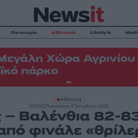
Οικονομία
Αθλητικά
Lifestyle
Medi
Μεγάλη Χώρα Αγρινίου -
ϊκό πάρκο
Αθλητικά
22:56
Παρασκευή 4 Νοεμβρίου 2022
 – Βαλένθια 82-83
από φινάλε «θρίλε