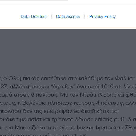
Data Deletion
Data Access
Privacy Policy
 ο Ολυμπιακός επιτέθηκε στο καλάθι με τον Φαλ και
7, αλλά οι Ισπανοί “έτρεξαν” ένα σερί 10-0 σε λίγα
φορά στους 6 πόντους. Με τον Ντούμπλιεβιτς να φθά
ντους, η Βαλένθια πλησίασε και τους 4 πόντους, αλ
ικολάου δεν της επέτρεψαν να διεκδικήσει το
υόκαπ με ασίστ και τρίποντο έδωσε επίσης ρυθμό σ
ς του Μπαρτζώκα, η οποία με buzzer beater του Σλο
 δεκάλεπτο προηγούμενη με 71-58.