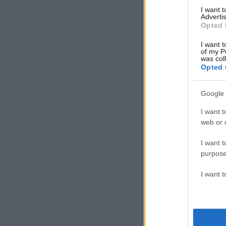
I want 
Advertis
Opted 
I want t
of my P
was col
Opted 
Google 
I want t
web or d
I want t
purpose
I want 