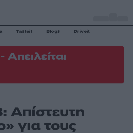
o
Αθήνα
33
C
a
Tasteit
Blogs
Driveit
 Απειλείται
Φ
Ε
: Απίστευτη
ρ» για τους