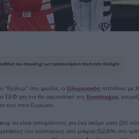
σθήκη του newsit.gr ως προτεινόμενη πηγή στην Google
ε “θρίλερ” στο φινάλε, ο
Ολυμπιακός
ηττήθηκε με 
ο ΣΕΦ για την 6η αγωνιστική της
Euroleague
, γνωρί
ττα του στην Ευρώπη.
οφ να είναι ασταμάτητος για ένα ακόμη ματς (20 πόν
συμπαίκτες του εύστοχους από μακριά (52,6% στο τρίπ