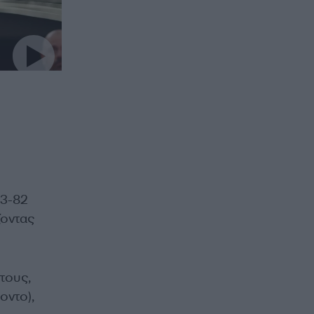
83-82
ζοντας
τους,
οντο),