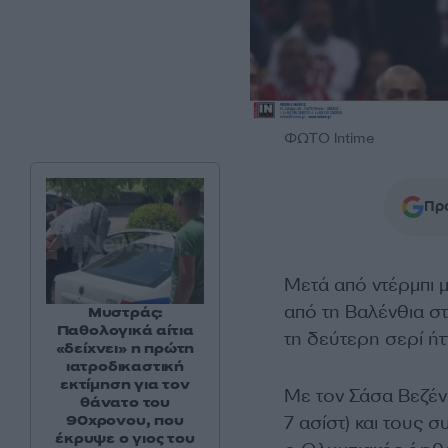
ΦΩΤΟ Intime
Προ
Μετά από ντέρμπι μ
από τη Βαλένθια στ
Μυστράς:
Παθολογικά αίτια
τη δεύτερη σερί ή
«δείχνει» η πρώτη
ιατροδικαστική
εκτίμηση για τον
Με τον Σάσα Βεζένκ
θάνατο του
7 ασίστ) και τους 
90χρονου, που
έκρυψε ο γιος του