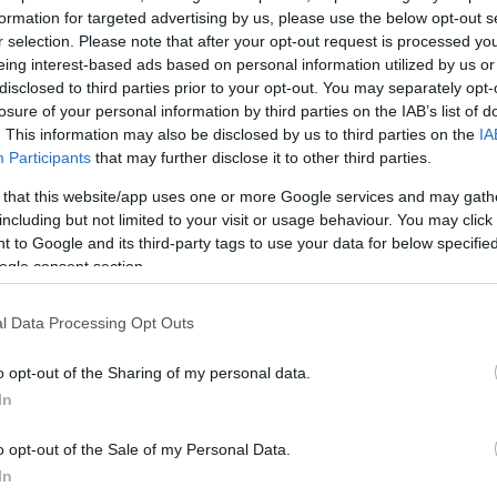
Ο Ολυμπιακός “έριξε” έτσι το ρεκόρ του στο 4-2 στη
formation for targeted advertising by us, please use the below opt-out s
r selection. Please note that after your opt-out request is processed y
eague.
eing interest-based ads based on personal information utilized by us or
disclosed to third parties prior to your opt-out. You may separately opt-
losure of your personal information by third parties on the IAB’s list of
. This information may also be disclosed by us to third parties on the
IA
Participants
that may further disclose it to other third parties.
 πολύ δυνατά στο παιχνίδι και με τους Βεζένκοφ και
 that this website/app uses one or more Google services and may gath
0 και 7 πόντους αντίστοιχα, πήραν από την αρχή του
including but not limited to your visit or usage behaviour. You may click 
 to Google and its third-party tags to use your data for below specifi
ένθια ξεκίνησε όμως σουτάροντας εξαιρετικά από μ
ogle consent section.
α έμεινε κοντά στο σκορ, με το δεκάλεπτο να ολοκλη
l Data Processing Opt Outs
ο, οι Πειραιώτες ήταν ακόμη καλύτεροι στην άμυνα κ
o opt-out of the Sharing of my personal data.
In
ντιπάλους τους, αλλά τα πολλά τους λάθη (12) στην
σαν τη Βαλένθια σε μικρή απόσταση. Ο Σλούκας έδ
o opt-out of the Sale of my Personal Data.
ινάλε του πρώτου ημιχρόνου και “εκτόξευσε” τη δι
In
 20′.