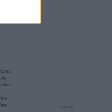
 λεπτά
νει
λά δύο
την
ύκα
ΔΙΑΦΗΜΙΣΗ