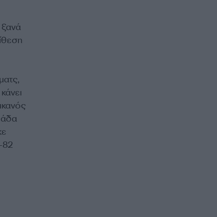
 ξανά
πίθεση
ματς,
κάνει
ικανός
μάδα
κε
3-82