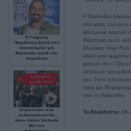
Η Βαλένθια ξεκίνησ
στο ματς, την ώρα
και έμεινε χαμηλά 
O Γιώργος
διάστημα αυτό, αλλ
Παράσχος ξανά στο
Σλούκας πήγε δύο 
νοσοκομείο για
θεραπεία κατά του
αλλά είχε αμφότερε
καρκίνου
φάουλ στον Τζόουνς
εκτέλεσε τρεις βο
Ανανεώθηκε
του. Στην τελευταί
πριν 30 λεπτά
τάπα (με διαμαρτυρ
από τη Βαλένθια.
Συγκίνηση στο
Τα δεκάλεπτα:
28-2
τελευταίο αντίο
στον Λάκη Χαλκιά:
Με την
«Φάμπρικα»,