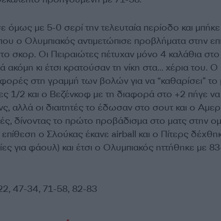
ε όμως με 5-0 σερί την τελευταία περίοδο και μπήκε
 που ο Ολυμπιακός αντιμετώπισε προβλήματα στην ε
στο σκορ. Οι Πειραιώτες πέτυχαν μόνο 4 καλάθια στο
ά ακόμη κι έτσι κρατούσαν τη νίκη στα… χέρια του. Ο
φορές στη γραμμή των βολών για να “καθαρίσει” το 
ς 1/2 και ο Βεζένκοφ με τη διαφορά στο +2 πήγε να 
, αλλά οι διαιτητές το έδωσαν στο σουτ και ο Αμερ
λές, δίνοντας το πρώτο προβάδισμα στο ματς στην ο
α επίθεση ο Σλούκας έκανε airball και ο Πίτερς δέχθη
ίες για φάουλ) και έτσι ο Ολυμπιακός ηττήθηκε με 8
2, 47-34, 71-58, 82-83