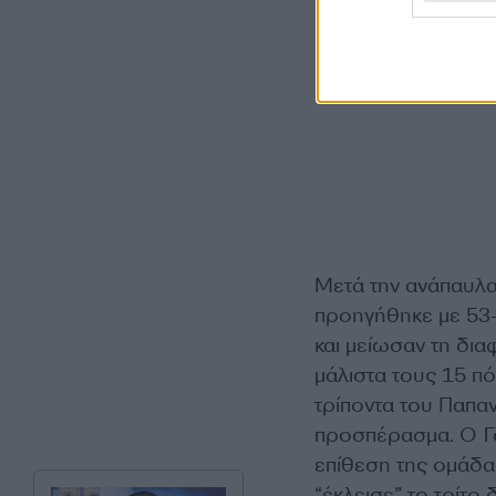
Μετά την ανάπαυλα,
προηγήθηκε με 53-3
και μείωσαν τη δια
μάλιστα τους 15 πό
τρίποντα του Παπαν
προσπέρασμα. Ο Γο
επίθεση της ομάδα
“έκλεισε” το τρίτο