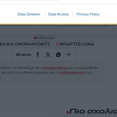
2000 /
Υποβολή σχολίου
Data Deletion
Data Access
Privacy Policy
ροστατεύεται από reCAPTCHA, ισχύουν
Πολιτική Απορρήτου
&
Όροι Χρήσης
της
Αθλητικά
ΖΕΛΙΚΟ ΟΜΠΡΑΝΤΟΒΙΤΣ
ΜΠΑΡΤΣΕΛΟΝΑ
Share:
θήστε το Νewsit.gr στο
Google News
και ενημερωθείτε
 για όλη την ειδησεογραφία και τα
τελευταία νέα
της
ς
Πιο σχολι