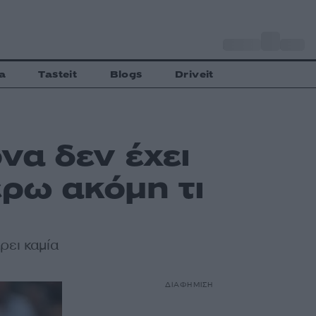
o
Αθήνα
27
C
a
Tasteit
Blogs
Driveit
να δεν έχει
έρω ακόμη τι
ρει καμία
ΔΙΑΦΗΜΙΣΗ