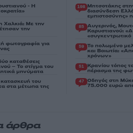
ρυστιανού - Η
Μητσοτάκης στη
198
μοκρατία»
διασύνδεση Ελλ
εμπιστοσύνης» η
η Χαλκιά: Με την
Αυγερινός, Μουτ
85
ρέτησαν την
Καρυστιανού: «Δ
«συγκεντρωτικό
κή φωτογραφία για
Το πολωμένο μελ
59
ένας
και Βοιωτία: «Α
χρόνων»
δύο καταθέσεις
Κρανίου τόπος τ
νού – Το στίγμα του
51
πέρασμα της φωτ
ιλητικά μηνύματα
Οδηγός στη Μύκο
ν κατασκευή του
47
75.000 ευρώ απ
χτα στα μέτωπα της
α άρθρα