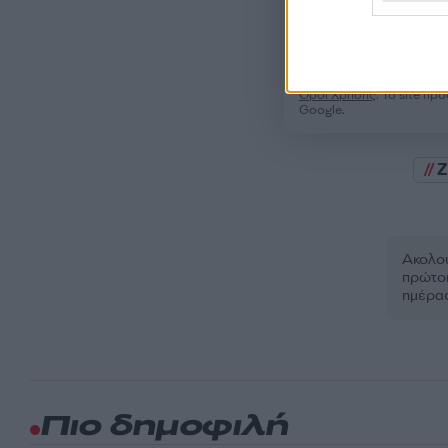
Όροι Χρήσης
. Το site π
Google.
Ακολου
πρώτοι
ημέρα
Πιο δημοφιλή