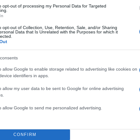
to opt-out of processing my Personal Data for Targeted
ing.
In
o opt-out of Collection, Use, Retention, Sale, and/or Sharing
ersonal Data that Is Unrelated with the Purposes for which it
lected.
Out
α
consents
o allow Google to enable storage related to advertising like cookies on
evice identifiers in apps.
Σχολίασε εδώ
o allow my user data to be sent to Google for online advertising
s.
50
to allow Google to send me personalized advertising.
CONFIRM