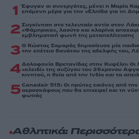
1
Έφυγαν οι συνεργάτες, μένει η Μαρία Κα
επόμενη μέρα για την «Ελπίδα για τη Δη
2
Συγκίνηση στο τελευταίο αντίο στον Λάκ
«Φάμπρικα», λαούτο και κλαρίνα αποχαι
εμβληματική φωνή της μεταπολίτευσης
3
Ο Κώστας Σαμαράς δημοσίευσε μία παιδι
την επέτειο θανάτου της αδελφής του, Λ
4
Δολοφονία Βρετανίδας στην Κυψέλη: Οι 
«κλειδί» της συζύγου του 26χρονου Αφγα
κινητού, η θεία από την Ινδία και τα απε
5
Canadair 515: Οι πρώτες εικόνες από τη
αεροσκάφους που θα επιχειρεί και τη νύ
φωτιάς
Αθλητικά: Περισσότερ