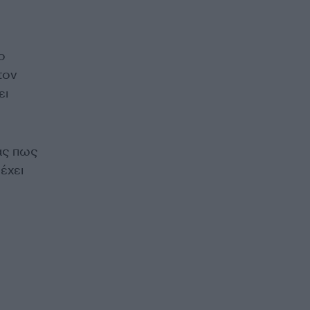
ο
τον
ει
ας πως
έχει