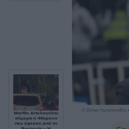
Ο Ζέλικο Ομπράντοβιτς
Marfin: Απολογείται
σήμερα η 46χρονη
που έφτασε από τη
Βρετανία – Η