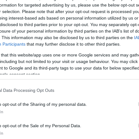
formation for targeted advertising by us, please use the below opt-out s
r selection. Please note that after your opt-out request is processed y
eing interest-based ads based on personal information utilized by us or
πράντοβιτς δήλωσε: «Δεν έχω πει καν ότι θέλω να
disclosed to third parties prior to your opt-out. You may separately opt-
πονητική. Δεν έχω πει τίποτα. Πρέπει να σκεφτώ και
losure of your personal information by third parties on the IAB’s list of
τα πριν πάρω μια απόφαση. Το επαναλαμβάνω, δεν
. This information may also be disclosed by us to third parties on the
IA
ην Μπαρτσελόνα. Είναι ένας σπουδαίος σύλλογος, σε 
Participants
that may further disclose it to other third parties.
Θέλουν να κατακτήσουν την Ευρωλίγκα; Όπως όλες οι
 that this website/app uses one or more Google services and may gath
Κάθε χρόνο υπάρχουν δώδεκα ή δεκατέσσερις σύλλο
including but not limited to your visit or usage behaviour. You may click 
 to Google and its third-party tags to use your data for below specifi
αυτό. Είναι απολύτως φυσιολογικό».
ogle consent section.
ΔΙΑΦΗΜΙΣΗ
l Data Processing Opt Outs
o opt-out of the Sharing of my personal data.
In
o opt-out of the Sale of my Personal Data.
In