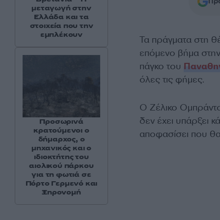
Προ
μεταγωγή στην
Ελλάδα και τα
στοιχεία που την
εμπλέκουν
Τα πράγματα στη θ
επόμενο βήμα στην
πάγκο του
Παναθη
όλες τις φήμες.
Ο Ζέλικο Ομπράντο
δεν έχει υπάρξει κ
Προσωρινά
κρατούμενοι ο
αποφασίσει που θα 
δήμαρχος, ο
μηχανικός και ο
ιδιοκτήτης του
αιολικού πάρκου
για τη φωτιά σε
Πόρτο Γερμενό και
Ξηρονομή