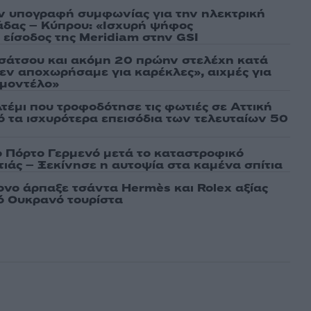
ν υπογραφή συμφωνίας για την ηλεκτρική
άδας – Κύπρου: «Ισχυρή ψήφος
 είσοδος της Meridiam στην GSI
σάτσου και ακόμη 20 πρώην στελέχη κατά
εν αποχωρήσαμε για καρέκλες», αιχμές για
 μοντέλο»
τέμι που τροφοδότησε τις φωτιές σε Αττική
πό τα ισχυρότερα επεισόδια των τελευταίων 50
ο Πόρτο Γερμενό μετά το καταστροφικό
ιάς – Ξεκίνησε η αυτοψία στα καμένα σπίτια
νο άρπαξε τσάντα Hermès και Rolex αξίας
ό Ουκρανό τουρίστα