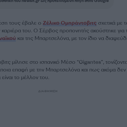
σθήκη του newsit.gr ως προτεινόμενη πηγή στην Google
έση τους έβαλε ο
Ζέλικο Ομπράντοβιτς
σχετικά με τ
 καριέρα του. Ο Σέρβος προπονητής ακούστηκε για 
ναϊκού
και της Μπαρτσελόνα, με τον ίδιο να διαψεύδ
βιτς μίλησε στο ισπανικό Μέσο “Gigantes”, τονίζοντ
άποια επαφή με την Μπαρτσελόνα και πως ακόμα δεν 
είναι το μέλλον του.
ΔΙΑΦΗΜΙΣΗ