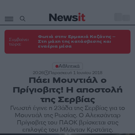
Μετάβαση
σε
o
35
περιεχόμενο
Φωτιά στην Ερμακιά Κοζάνης –
Συμβαίνει
Στη μάχη της κατάσβεσης και
τώρα:
εναέρια μέσα
Αθλητικά
20:26
Παρασκευή 1 Ιουνίου 2018
Πάει Μουντιάλ ο
Πρίγιοβιτς! Η αποστολή
της Σερβίας
Γνωστή έγινε η 23άδα της Σερβίας για το
Μουντιάλ της Ρωσίας. Ο Αλεκσάνταρ
Πρίγιοβιτς του ΠΑΟΚ βρίσκεται στις
επιλογές του Μλάνταν Κρστάιτς.