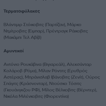
Τερματοφύλακες
Βλάντιμιρ Στόικοβιτς (Παρτίζαν), Μάρκο
Ντμίτροβιτς (Έιμπαρ), Πρέντραγκ Ράικοβιτς
(Μακάμπι Τελ Αβίβ)
Αμυντικοί
Αντόνιο Ρουκάβινα (Βιγιαρεάλ), Αλεκσάνταρ
Κολάροβ (Ρόμα), Μίλαν Ρόντιτς (Ερυθρός
Αστέρας), Μπράνισλαβ Ιβάνοβιτς (Ζενίτ), Ούρος
Σπάγιτς (Κράσνονταρ), Ντούσκο Τόσιτς
(Γκουάνγκζου ΡΦ), Μίλος Βέλκοβιτς (Βέρντερ),
Νικόλα Μιλένκοβιτς (Φιορεντίνα)