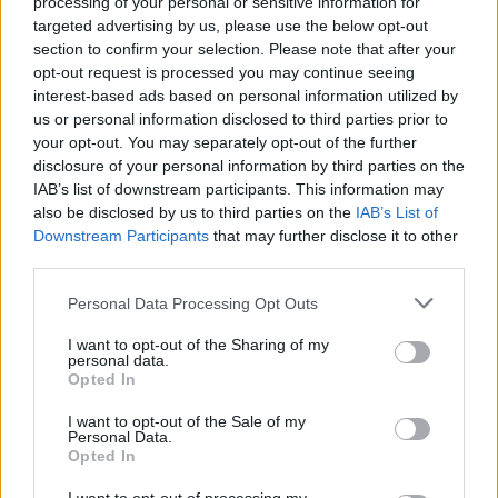
processing of your personal or sensitive information for
targeted advertising by us, please use the below opt-out
section to confirm your selection. Please note that after your
opt-out request is processed you may continue seeing
interest-based ads based on personal information utilized by
Πιο δημοφιλή
us or personal information disclosed to third parties prior to
your opt-out. You may separately opt-out of the further
1
Η Ελένη Φωτοπούλου ευχήθηκε για τη
disclosure of your personal information by third parties on the
γιορτή του Άκη Παυλόπουλου: «Δεκαπέντε
IAB’s list of downstream participants. This information may
χρόνια μου διδάσκει υπομονή και αγάπη»
also be disclosed by us to third parties on the
IAB’s List of
2
Αριστοτέλης Δαμίγος: Στο Αποτεφρωτήριο
Downstream Participants
that may further disclose it to other
Ριτσώνας το «ύστατο χαίρε» στον Έλληνα
third parties.
σύνδεσμο του ελικοπτέρου που έπεσε στην
Ψάθα
Please note that this website/app uses one or more Google
Personal Data Processing Opt Outs
3
«Αφιέρωσε τη ζωή της στο να βοηθά
services and may gather and store information including but
ανθρώπους που είχαν ανάγκη» - Η πρώτη
not limited to your visit or usage behaviour. You may click to
I want to opt-out of the Sharing of my
δήλωση της οικογένειας της 38χρονης
personal data.
grant or deny consent to Google and its third-party tags to
Λίζα που βρέθηκε νεκρή στην Κυψέλη
Opted In
use your data for below specified purposes in below Google
4
Η Αγγελική Ηλιάδη περιγράφει το θαύμα
consent section.
I want to opt-out of the Sale of my
που έζησε και πώς είδε τον Χριστό μπροστά
Personal Data.
της: «Ήταν ό,τι πιο όμορφο έχω δει στη ζωή
Opted In
μου»