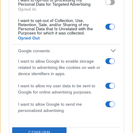
I want to opt-out of processing my
5
Ο Γιάννης Φακίνος αποκάλυψε πώς έγινε
Personal Data for Targeted Advertising.
viral το τραγούδι του «Λογαριασμός» που
Opted In
ερμηνεύει η Κατερίνα Λιόλιου
I want to opt-out of Collection, Use,
Retention, Sale, and/or Sharing of my
Personal Data that Is Unrelated with the
Πιο σχολιασμένα
Purposes for which it was collected.
Opted Out
Έφυγαν οι συνεργάτες, μένει η Μαρία
184
Καρυστιανού - Η επόμενη μέρα για την
Google consents
«Ελπίδα για τη Δημοκρατία»
I want to allow Google to enable storage
Canadair 515: Οι πρώτες εικόνες από την
129
related to advertising like cookies on web or
κατασκευή του αεροσκάφους που θα
device identifiers in apps.
επιχειρεί και τη νύχτα στα μέτωπα της
φωτιάς
I want to allow my user data to be sent to
Marfin: Η 46χρονη πήρε προθεσμία για
91
Google for online advertising purposes.
να απολογηθεί την Τρίτη – «Είναι αθώα,
συμμετείχε στη διαδήλωση όπως και
I want to allow Google to send me
100.000 άτομα»
personalized advertising.
Μεταφορές χρημάτων: Πότε μπορεί να
70
θεωρηθούν δωρεές και να επιβληθεί
φόρος – Τι ισχυεί για τις γονικές παροχές
CONFIRM