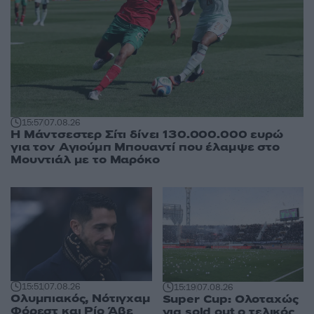
15:57
07.08.26
Η Μάντσεστερ Σίτι δίνει 130.000.000 ευρώ
για τον Αγιούμπ Μπουαντί που έλαμψε στο
Μουντιάλ με το Μαρόκο
15:51
07.08.26
15:19
07.08.26
Ολυμπιακός, Νότιγχαμ
Super Cup: Ολοταχώς
Φόρεστ και Ρίο Άβε
για sold out ο τελικός