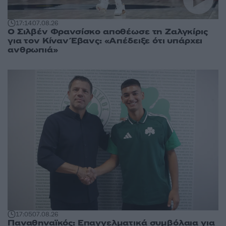
17:14
07.08.26
Ο Σιλβέν Φρανσίσκο αποθέωσε τη Ζαλγκίρις
για τον Κίναν Έβανς: «Απέδειξε ότι υπάρχει
ανθρωπιά»
17:05
07.08.26
Παναθηναϊκός: Επαγγελματικά συμβόλαια για