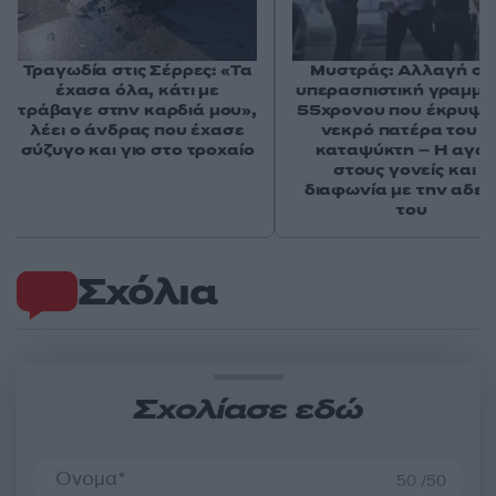
Τραγωδία στις Σέρρες: «Τα
Μυστράς: Αλλαγή στ
έχασα όλα, κάτι με
υπερασπιστική γραμμή
τράβαγε στην καρδιά μου»,
55χρονου που έκρυψε
λέει ο άνδρας που έχασε
νεκρό πατέρα του σ
σύζυγο και γιο στο τροχαίο
καταψύκτη – Η αγά
στους γονείς και η
διαφωνία με την αδε
του
Σχόλια
Σχολίασε εδώ
50 /50