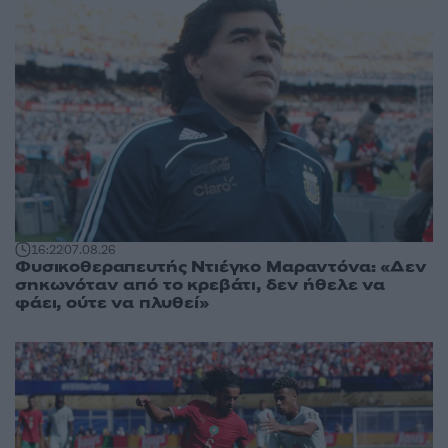
16:22
07.08.26
Φυσικοθεραπευτής Ντιέγκο Μαραντόνα: «Δεν
σηκωνόταν από το κρεβάτι, δεν ήθελε να
φάει, ούτε να πλυθεί»