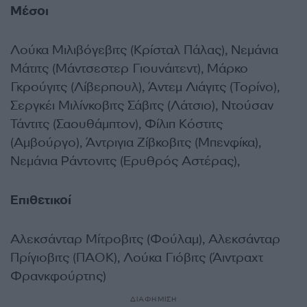
Μέσοι
Λούκα Μιλιβόγεβιτς (Κρίσταλ Πάλας), Νεμάνια
Μάτιτς (Μάντσεστερ Γιουνάιτεντ), Μάρκο
Γκρούγιτς (Λίβερπουλ), Άντεμ Λιάγιτς (Τορίνο),
Σεργκέι Μιλίνκοβιτς Σάβιτς (Λάτσιο), Ντούσαν
Τάντιτς (Σαουθάμπτον), Φίλιπ Κόστιτς
(Αμβούργο), Άντριγια Ζίβκοβιτς (Μπενφίκα),
Νεμάνια Ράντονιτς (Ερυθρός Αστέρας),
Επιθετικοί
Αλεκσάνταρ Μίτροβιτς (Φούλαμ), Αλεκσάνταρ
Πρίγιοβιτς (ΠΑΟΚ), Λούκα Γιόβιτς (Άιντραχτ
Φρανκφούρτης)
ΔΙΑΦΗΜΙΣΗ