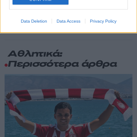
Το πολωμένο μελτέμι που τροφοδότησε
59
τις φωτιές σε Αττική και Βοιωτία: «Από τα
ισχυρότερα επεισόδια των τελευταίων 50
χρόνων»
Data Deletion
Data Access
Privacy Policy
Αθλητικά:
Περισσότερα άρθρα