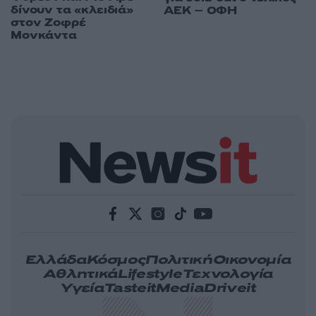
δίνουν τα «κλειδιά»
ΑΕΚ – ΟΦΗ
στον Ζοφρέ
Μονκάντα
Ελλάδα
Κόσμος
Πολιτική
Οικονομία
Αθλητικά
Lifestyle
Τεχνολογία
Υγεία
Tasteit
Media
Driveit