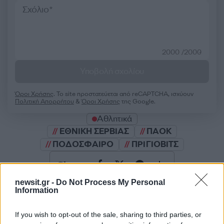
2000 /2000
Υποβολή σχολίου
Όροι Χρήσης
. Το site προστατεύεται από reCAPTCHA, ισχύουν
Πολιτική Απορρήτου
&
Όροι Χρήσης
της Google.
Αθλητικά
ΕΘΝΙΚΗ ΣΕΡΒΙΑΣ
ΠΑΟΚ
ΠΟΔΟΣΦΑΙΡΟ
ΠΡΙΓΙΟΒΙΤΣ
Share:
newsit.gr -
Do Not Process My Personal
Ακολουθήστε το Νewsit.gr στο
Google News
και
Information
ενημερωθείτε πρώτοι για όλη την ειδησεογραφία και τα
τελευταία νέα
της ημέρας
If you wish to opt-out of the sale, sharing to third parties, or