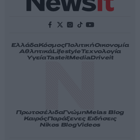
Ελλάδα
Κόσμος
Πολιτική
Οικονομία
Αθλητικά
Lifestyle
Τεχνολογία
Υγεία
Tasteit
Media
Driveit
Πρωτοσέλιδα
Γνώμη
Melas Blog
Καιρός
Παράξενες Ειδήσεις
Nikos Blog
Videos