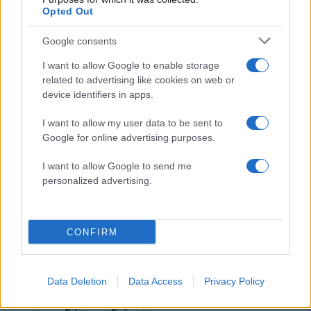
Opted Out
Αθλητικά
ΕΜΜΑΝΟΥΗΛ ΚΑΡΑΛΗΣ
Google consents
ΜΙΛΤΟΣ ΤΕΝΤΟΓΛΟΥ
I want to allow Google to enable storage
ΠΑΓΚΟΣΜΙΟ ΠΡΩΤΑΘΛΗΜΑ ΚΛΕΙΣΤΟΥ
related to advertising like cookies on web or
ΣΤΙΒΟΥ
device identifiers in apps.
Share:
I want to allow my user data to be sent to
Google for online advertising purposes.
Ακολουθήστε το Νewsit.gr στο
Google News
και
ενημερωθείτε πρώτοι για όλη την ειδησεογραφία και τα
I want to allow Google to send me
τελευταία νέα
της ημέρας
personalized advertising.
CONFIRM
Πιο δημοφιλή
Data Deletion
Data Access
Privacy Policy
1
Κωνσταντίνος Αργυρός και Αλεξάνδρα
Νίκα κάνουν διακοπές με πολυτελές γιοτ