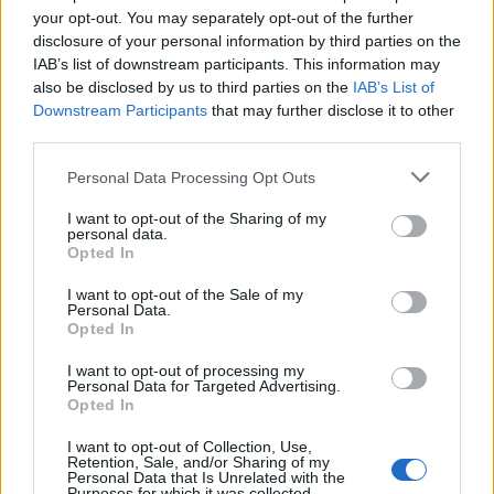
your opt-out. You may separately opt-out of the further
disclosure of your personal information by third parties on the
Σχόλια
IAB’s list of downstream participants. This information may
also be disclosed by us to third parties on the
IAB’s List of
Downstream Participants
that may further disclose it to other
third parties.
Please note that this website/app uses one or more Google
Σχολίασε εδώ
Personal Data Processing Opt Outs
services and may gather and store information including but
not limited to your visit or usage behaviour. You may click to
I want to opt-out of the Sharing of my
personal data.
grant or deny consent to Google and its third-party tags to
50 /50
Opted In
use your data for below specified purposes in below Google
consent section.
I want to opt-out of the Sale of my
Personal Data.
Opted In
I want to opt-out of processing my
2000 /2000
Personal Data for Targeted Advertising.
Opted In
Υποβολή σχολίου
I want to opt-out of Collection, Use,
Retention, Sale, and/or Sharing of my
Όροι Χρήσης
. Το site προστατεύεται από reCAPTCHA, ισχύουν
Personal Data that Is Unrelated with the
Πολιτική Απορρήτου
&
Όροι Χρήσης
της Google.
Purposes for which it was collected.