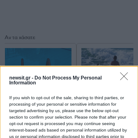
Αν τα χάσατε
newsit.gr -
Do Not Process My Personal
Information
If you wish to opt-out of the sale, sharing to third parties, or
Κλειστό μέχρι νεοτέρας το
Εκρηκτικό κοκτέιλ μ
processing of your personal or sensitive information for
beach bar στην Πάρο όπου
40άρια και 8 μποφόρ -
targeted advertising by us, please use the below opt-out
πνίγηκε ο 4χρονος –
συναγερμό η χώρα γ
section to confirm your selection. Please note that after your
Απολογείται ο ιδιοκτήτης
φωτιές, ενισχύονται 
opt-out request is processed you may continue seeing
που είχε δηλωθεί ως
άνεμοι τις επόμενες ημ
interest-based ads based on personal information utilized by
ναυαγοσώστης
us or personal information disclosed to third parties prior to