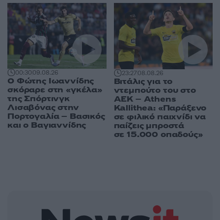
00:30
09.08.26
23:27
08.08.26
Ο Φώτης Ιωαννίδης
Βιτάλις για το
σκόραρε στη «γκέλα»
ντεμπούτο του στο
της Σπόρτινγκ
ΑΕΚ – Athens
Λισαβόνας στην
Kallithea: «Παράξενο
Πορτογαλία – Βασικός
σε φιλικό παιχνίδι να
και ο Βαγιαννίδης
παίζεις μπροστά
σε 15.000 οπαδούς»