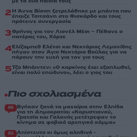
με τα δύο παιδιά τους
2
Η Άννα Βίσση ξετρελάθηκε με μπάντα που
έπαιζε Τσιτσάνη στο Φισκάρδο και τους
πρότεινε συνεργασία
3
Θρήνος για τον Λιονέλ Μέσι – Πέθανε ο
πατέρας του, Χόρχε
4
Ελίζαμπεθ Ελέτσι και Νεκτάριος Λεμονίδης
πήγαν στον Άγιο Νεκτάριο Βούλας για να
πάρουν την ευχή για τον γιο τους
5
Τζο Μπάιντεν: «Ο καρκίνος έχει εξαπλωθεί,
είναι πολύ επώδυνο», λέει ο γιος του
Πιο σχολιασμένα
Βγήκαν ξανά τα μαχαίρια στην Ελπίδα
96
για τη Δημοκρατία: «Καρυστιανού,
Γρατσία και Γαλανός μετέτρεψαν το
κίνημα σε φοβικό αρχηγικό κόμμα»
Απίστευτο κι όμως αληθινό -
83