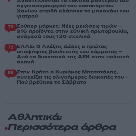
Aναστέλλονται τα τακτικά ραντεβού του
αγγειοχειρουργού του νοσοκομείου
Χανίων επειδή κλάπηκε το μηχανάκι του
γιατρού
Σούπερ μάρκετ: Νέες μειώσεις τιμών –
73
916 προϊόντα στην εθνική πρωτοβουλία,
ανάμεσά τους 130 σχολικά
ΕΛΑΣ: Ο Αλέξης Δέδες ο πρώτος
72
υποψήφιος βουλευτής του κόμματος –
Από τα διοικητικά της ΑΕΚ στην πολιτική
σκηνή
Στην Κρήτη ο Κυριάκος Μητσοτάκης,
58
συνεχίζει τις ολιγοήμερες διακοπές του –
Πού βρέθηκε το Σάββατο
Αθλητικά:
Περισσότερα άρθρα