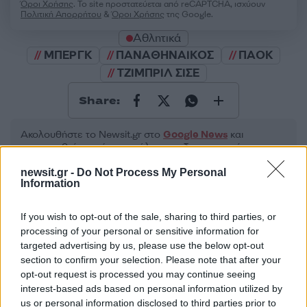
Όροι Χρήσης
. Το site προστατεύεται από reCAPTCHA, ισχύουν
Πολιτική Απορρήτου
&
Όροι Χρήσης
της Google.
Αθλητικά
ΜΠΕΡΓΚ
ΠΑΝΑΘΗΝΑΙΚΟΣ
ΠΑΟΚ
ΤΖΙΜΠΡΙΛ ΣΙΣΕ
Share:
Ακολουθήστε το Νewsit.gr στο
Google News
και
ενημερωθείτε πρώτοι για όλη την ειδησεογραφία και τα
τελευταία νέα
της ημέρας
newsit.gr -
Do Not Process My Personal
Information
If you wish to opt-out of the sale, sharing to third parties, or
processing of your personal or sensitive information for
Πιο δημοφιλή
targeted advertising by us, please use the below opt-out
section to confirm your selection. Please note that after your
opt-out request is processed you may continue seeing
1
Έφυγαν οι συνεργάτες, μένει η Μαρία
Καρυστιανού - Η επόμενη μέρα για την
interest-based ads based on personal information utilized by
«Ελπίδα για τη Δημοκρατία»
us or personal information disclosed to third parties prior to