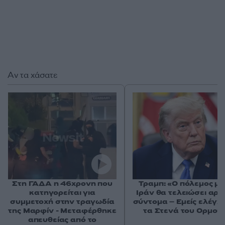
Αν τα χάσατε
Στη ΓΑΔΑ η 46χρονη που
Τραμπ: «Ο πόλεμος με
κατηγορείται για
Ιράν θα τελειώσει αρκ
συμμετοχή στην τραγωδία
σύντομα – Εμείς ελέγχ
της Μαρφίν - Μεταφέρθηκε
τα Στενά του Ορμού
απευθείας από το