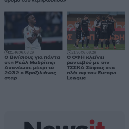
δρόμο του «τριφυλλιού»
21:46
06.08.26
21:30
06.08.26
Ο Βινίσιους για πάντα
Ο ΟΦΗ κλείνει
στη Ρεάλ Μαδρίτης:
ραντεβού με την
Ανανέωσε μέχρι το
ΤΣΣΚΑ Σόφιας στα
2032 ο Βραζιλιάνος
πλέι οφ του Europa
σταρ
League