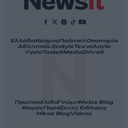
Ελλάδα
Κόσμος
Πολιτική
Οικονομία
Αθλητικά
Lifestyle
Τεχνολογία
Υγεία
Tasteit
Media
Driveit
Πρωτοσέλιδα
Γνώμη
Melas Blog
Καιρός
Παράξενες Ειδήσεις
Nikos Blog
Videos