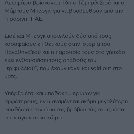
Λεωφόρο βρίσκονται ήδη ο Τζιμπρίλ Σισέ και ο
Μάρκους Μπεργκ, για να βραβευθούν από την
“πράσινη” ΠΑΕ.
Σισέ και Μπεργκ αποτελούν δύο από τους
κορυφαίους επιθετικούς στην ιστορία του
Παναθηναϊκού και η παρουσία τους στο γήπεδο
έχει ενθουσιάσει τους οπαδούς του
“τριφυλλιού”, που έχουν κάνει και sold out στο
ματς.
Υπήρξε έτσι και υποδοχή… ηρώων για
αμφότερους, ενώ αναμένεται ακόμη μεγαλύτερη
αποθέωση την ώρα της βράβευσής τους μέσα
στον αγωνιστικό χώρο.