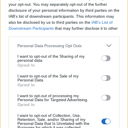
your opt-out. You may separately opt-out of the further
2
Συγκίνηση στο τελευταίο αντίο στον Λάκη
disclosure of your personal information by third parties on the
Χαλκιά: Με την «Φάμπρικα», λαούτο και
κλαρίνα αποχαιρέτησαν την εμβληματική
IAB’s list of downstream participants. This information may
φωνή της μεταπολίτευσης
also be disclosed by us to third parties on the
IAB’s List of
Downstream Participants
that may further disclose it to other
3
Ο Κώστας Σαμαράς δημοσίευσε μία παιδική
third parties.
φωτογραφία για την επέτειο θανάτου της
αδελφής του, Λένας
Please note that this website/app uses one or more Google
Personal Data Processing Opt Outs
4
Ποιος είναι ο ελληνοκύπριος Sir Ντέμης
services and may gather and store information including but
Χασάμπης: Από το σκάκι, στο Νόμπελ
not limited to your visit or usage behaviour. You may click to
I want to opt-out of the Sharing of my
Χημείας και στο «τιμόνι» της AI της Google
personal data.
grant or deny consent to Google and its third-party tags to
Opted In
5
use your data for below specified purposes in below Google
Το πολωμένο μελτέμι που τροφοδότησε τις
φωτιές σε Αττική και Βοιωτία: «Από τα
consent section.
I want to opt-out of the Sale of my
ισχυρότερα επεισόδια των τελευταίων 50
Personal Data.
χρόνων»
Opted In
I want to opt-out of processing my
Personal Data for Targeted Advertising.
Πιο σχολιασμένα
Opted In
Μητσοτάκης στην υπογραφή συμφωνίας
I want to opt-out of Collection, Use,
198
Retention, Sale, and/or Sharing of my
για την ηλεκτρική διασύνδεση Ελλάδας –
Personal Data that Is Unrelated with the
Κύπρου: «Ισχυρή ψήφος εμπιστοσύνης» η
Purposes for which it was collected.