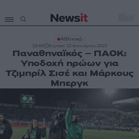
Μετάβαση
σε
o
27
περιεχόμενο
Αθλητικά
18:49
Κυριακή 22 Ιανουαρίου 2023
Παναθηναϊκός – ΠΑΟΚ:
Υποδοχή ηρώων για
Τζιμπρίλ Σισέ και Μάρκους
Μπεργκ