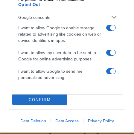
είσοδος της Meridiam στην GSI
Opted Out
Canadair 515: Οι πρώτες εικόνες από την
127
κατασκευή του αεροσκάφους που θα
Google consents
επιχειρεί και τη νύχτα στα μέτωπα της
φωτιάς
I want to allow Google to enable storage
related to advertising like cookies on web or
Αυγερινός, Μουτσάτσου και ακόμη 20
85
device identifiers in apps.
πρώην στελέχη κατά Καρυστιανού: «Δεν
αποχωρήσαμε για καρέκλες», αιχμές για
«συγκεντρωτικό μοντέλο»
I want to allow my user data to be sent to
Google for online advertising purposes.
Κρανίου τόπος το Πόρτο Γερμενό μετά το
51
καταστροφικό πέρασμα της φωτιάς –
I want to allow Google to send me
Ξεκίνησε η αυτοψία στα καμένα σπίτια
personalized advertising.
Οδηγός στη Μύκονο άρπαξε τσάντα
47
Hermès και Rolex αξίας 75.000 ευρώ από
Ουκρανό τουρίστα
CONFIRM
Data Deletion
Data Access
Privacy Policy
Αθλητικά: