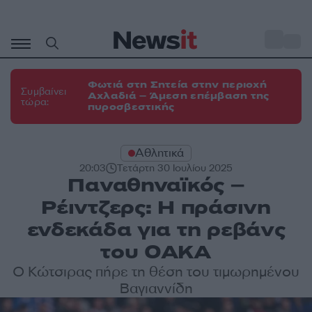
Μετάβαση
σε
o
31
περιεχόμενο
Φωτιά στη Σητεία στην περιοχή
Συμβαίνει
Αχλαδιά – Άμεση επέμβαση της
τώρα:
πυροσβεστικής
Αθλητικά
20:03
Τετάρτη 30 Ιουλίου 2025
Παναθηναϊκός –
Ρέιντζερς: Η πράσινη
ενδεκάδα για τη ρεβάνς
του ΟΑΚΑ
Ο Κώτσιρας πήρε τη θέση του τιμωρημένου
Βαγιαννίδη