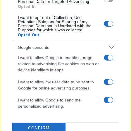
Personal Data for Targeted Advertising.
Canadair 515: Οι πρώτες εικόνες από την
131
Opted In
κατασκευή του αεροσκάφους που θα
επιχειρεί και τη νύχτα στα μέτωπα της
φωτιάς
I want to opt-out of Collection, Use,
Retention, Sale, and/or Sharing of my
Personal Data that Is Unrelated with the
Μεταφορές χρημάτων: Πότε μπορεί να
70
Purposes for which it was collected.
θεωρηθούν δωρεές και να επιβληθεί
Opted Out
φόρος – Τι ισχυεί για τις γονικές παροχές
Το πολωμένο μελτέμι που τροφοδότησε
Google consents
59
τις φωτιές σε Αττική και Βοιωτία: «Από τα
ισχυρότερα επεισόδια των τελευταίων 50
I want to allow Google to enable storage
χρόνων»
related to advertising like cookies on web or
device identifiers in apps.
Απίστευτο κι όμως αληθινό -
53
Aναστέλλονται τα τακτικά ραντεβού του
αγγειοχειρουργού του νοσοκομείου
I want to allow my user data to be sent to
Χανίων επειδή κλάπηκε το μηχανάκι του
Google for online advertising purposes.
γιατρού
I want to allow Google to send me
personalized advertising.
Αθλητικά:
CONFIRM