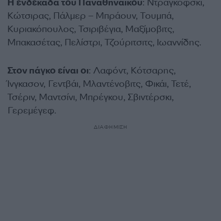
Η ενδεκάδα του Παναθηναϊκού
: Ντραγκόφσκι,
Κώτσιρας, Πάλμερ – Μπράουν, Τουμπά,
Κυριακόπουλος, Τσιριβέγια, Μαξίμοβιτς,
Μπακασέτας, Πελίστρι, Τζούριτσιτς, Ιωαννίδης.
Στον πάγκο είναι οι
: Λαφόντ, Κότσαρης,
Ίνγκασον, Γεντβάι, Μλαντένοβιτς, Φικάι, Τετέ,
Τσέριν, Μαντσίνι, Μπρέγκου, Σβιντέρσκι,
Γερεμέγεφ.
ΔΙΑΦΗΜΙΣΗ