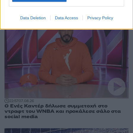
Περισσότερα άρθρα
Data Deletion
Data Access
Privacy Policy
22:57
07.08.26
Ο Ενές Καντέρ δήλωσε συμμετοχή στο
ντραφτ του WNBA και προκάλεσε σάλο στα
social media