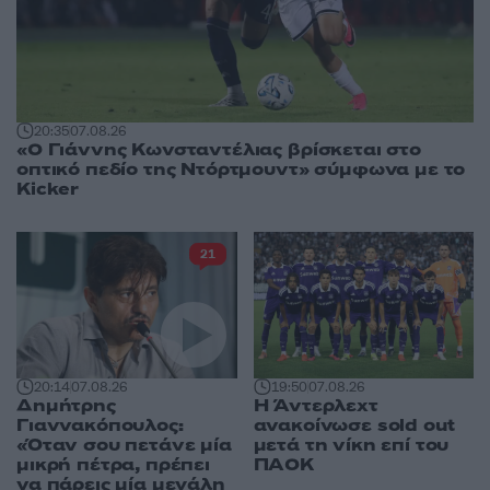
20:35
07.08.26
«Ο Γιάννης Κωνσταντέλιας βρίσκεται στο
οπτικό πεδίο της Ντόρτμουντ» σύμφωνα με το
Kicker
21
20:14
07.08.26
19:50
07.08.26
Δημήτρης
Η Άντερλεχτ
Γιαννακόπουλος:
ανακοίνωσε sold out
«Όταν σου πετάνε μία
μετά τη νίκη επί του
μικρή πέτρα, πρέπει
ΠΑΟΚ
να πάρεις μία μεγάλη