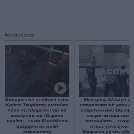
Αν τα χάσατε
Σοκαριστική υπόθεση στην
Μυστράς: Αλλαγή στ
Κρήτη: Τουρίστας ρωτούσε
υπερασπιστική γραμμή
πόσο να πληρώσει για να
55χρονου που έκρυψε
ασελγήσει σε 10χρονο
νεκρό πατέρα του σ
κορίτσι - Το παιδί καθόταν
καταψύκτη – Η αγά
αμέριμνο σε αυλή
στους γονείς και η
επιχείρησης
διαφωνία με την αδε