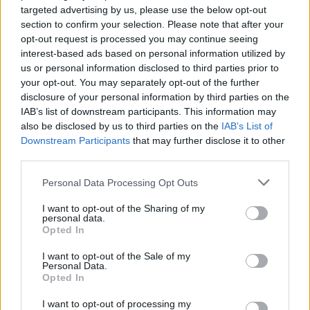
σύγκρουση
targeted advertising by us, please use the below opt-out
section to confirm your selection. Please note that after your
2
Στα Χανιά για ολιγοήμερες διακοπές ο
opt-out request is processed you may continue seeing
Κυριάκος Μητσοτάκης με την σύζυγό του
Μαρέβα
interest-based ads based on personal information utilized by
us or personal information disclosed to third parties prior to
3
Marfin: Η 46χρονη πήρε προθεσμία για να
your opt-out. You may separately opt-out of the further
απολογηθεί την Τρίτη – «Είναι αθώα,
disclosure of your personal information by third parties on the
συμμετείχε στη διαδήλωση όπως και
100.000 άτομα»
IAB’s list of downstream participants. This information may
also be disclosed by us to third parties on the
IAB’s List of
4
Η βαθμολογία της UEFA μετά την ήττα του
Downstream Participants
that may further disclose it to other
ΠΑΟΚ από την Άντερλεχτ
third parties.
5
Καλομοίρα: Οι οικογενειακές στιγμές με
τον σύζυγό της Γιώργο Μπούσαλη στη
Please note that this website/app uses one or more Google
Personal Data Processing Opt Outs
Σαντορίνη
services and may gather and store information including but
not limited to your visit or usage behaviour. You may click to
I want to opt-out of the Sharing of my
personal data.
grant or deny consent to Google and its third-party tags to
Opted In
Πιο σχολιασμένα
use your data for below specified purposes in below Google
consent section.
I want to opt-out of the Sale of my
Personal Data.
Έφυγαν οι συνεργάτες, μένει η Μαρία
184
Opted In
Καρυστιανού - Η επόμενη μέρα για την
«Ελπίδα για τη Δημοκρατία»
I want to opt-out of processing my