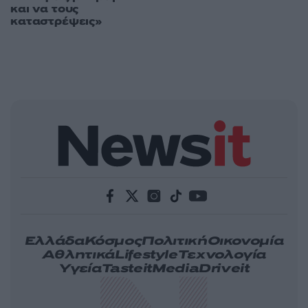
και να τους
καταστρέψεις»
Ελλάδα
Κόσμος
Πολιτική
Οικονομία
Αθλητικά
Lifestyle
Τεχνολογία
Υγεία
Tasteit
Media
Driveit