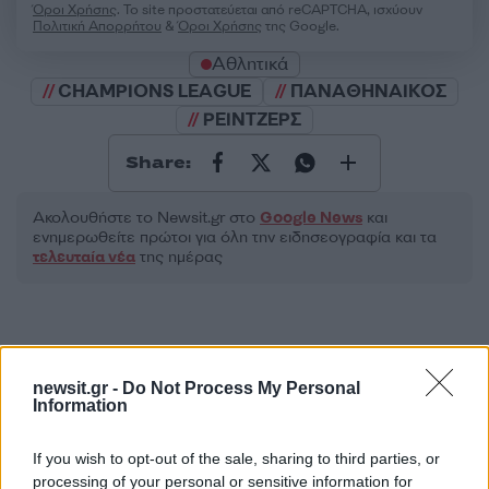
Όροι Χρήσης
. Το site προστατεύεται από reCAPTCHA, ισχύουν
Πολιτική Απορρήτου
&
Όροι Χρήσης
της Google.
Αθλητικά
CHAMPIONS LEAGUE
ΠΑΝΑΘΗΝΑΙΚΟΣ
ΡΕΙΝΤΖΕΡΣ
Share:
Ακολουθήστε το Νewsit.gr στο
Google News
και
ενημερωθείτε πρώτοι για όλη την ειδησεογραφία και τα
τελευταία νέα
της ημέρας
newsit.gr -
Do Not Process My Personal
Πιο δημοφιλή
Information
1
Σέρρες: Βίντεο ντοκουμέντο από το
If you wish to opt-out of the sale, sharing to third parties, or
τροχαίο με νεκρούς μητέρα και γιο – Ο
οδηγός του φορτηγού κατέγραψε τη
processing of your personal or sensitive information for