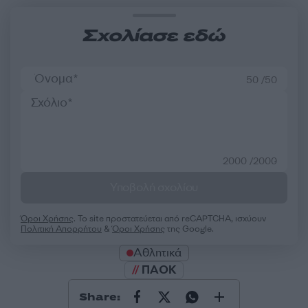
Σχολίασε εδώ
50 /50
2000 /2000
Υποβολή σχολίου
Όροι Χρήσης
. Το site προστατεύεται από reCAPTCHA, ισχύουν
Πολιτική Απορρήτου
&
Όροι Χρήσης
της Google.
Αθλητικά
ΠΑΟΚ
Share: