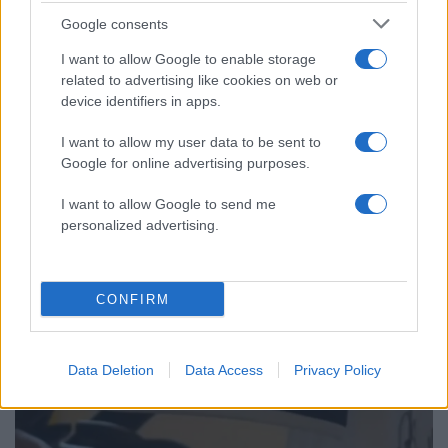
φόρος – Τι ισχυεί για τις γονικές παροχές
Google consents
Απίστευτο κι όμως αληθινό -
70
I want to allow Google to enable storage
Aναστέλλονται τα τακτικά ραντεβού του
αγγειοχειρουργού του νοσοκομείου
related to advertising like cookies on web or
Χανίων επειδή κλάπηκε το μηχανάκι του
device identifiers in apps.
γιατρού
I want to allow my user data to be sent to
Σούπερ μάρκετ: Νέες μειώσεις τιμών –
60
916 προϊόντα στην εθνική πρωτοβουλία,
Google for online advertising purposes.
ανάμεσά τους 130 σχολικά
I want to allow Google to send me
personalized advertising.
Αθλητικά:
CONFIRM
Περισσότερα άρθρα
Data Deletion
Data Access
Privacy Policy