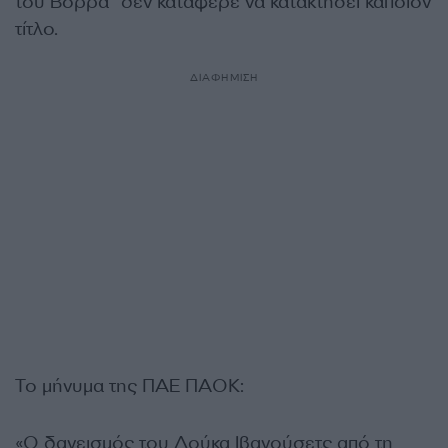
του Βορρά” δεν κατάφερε να κατακτήσει κάποιον
τίτλο.
ΔΙΑΦΗΜΙΣΗ
Το μήνυμα της ΠΑΕ ΠΑΟΚ:
«Ο δανεισμός του Λούκα Ιβανούσετς από τη