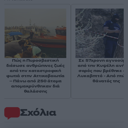
Πώς η Πυροσβεστική
Σε 57χρονη αγνοούμ
διέσωσε ανθρώπινες ζωές
από την Κυψέλη ανήκε
από την καταστροφική
σορός που βρέθηκε σ
φωτιά στην Αττικοβοιωτία
Λυκαβηττό - Από πτώσ
– Πάνω από 250 άτομα
θάνατός της
απομακρύνθηκαν διά
θαλάσσης
Σχόλια