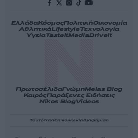
Ελλάδα
Κόσμος
Πολιτική
Οικονομία
Αθλητικά
Lifestyle
Τεχνολογία
Υγεία
Tasteit
Media
Driveit
Πρωτοσέλιδα
Γνώμη
Melas Blog
Καιρός
Παράξενες Ειδήσεις
Nikos Blog
Videos
Ταυτότητα
Επικοινωνία
Διαφήμιση