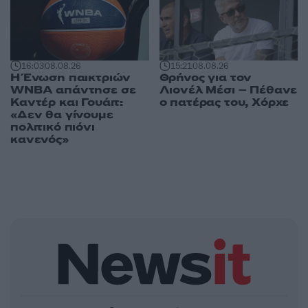
16:03
08.08.26
15:21
08.08.26
Η Ένωση παικτριών
Θρήνος για τον
WNBA απάντησε σε
Λιονέλ Μέσι – Πέθανε
Καντέρ και Γουάιτ:
ο πατέρας του, Χόρχε
«Δεν θα γίνουμε
πολιτικό πιόνι
κανενός»