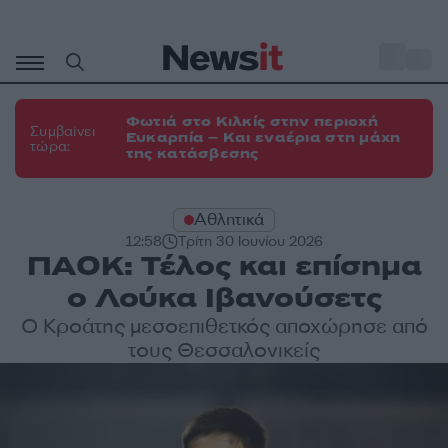
Μετάβαση
σε
o
35
περιεχόμενο
Φωτιά στο Κιλκίς στην περιοχή
Συμβαίνει
Ευκαρπία – Και εναέρια στη μάχη
τώρα:
της κατάσβεσης
Αθλητικά
12:58
Τρίτη 30 Ιουνίου 2026
ΠΑΟΚ: Τέλος και επίσημα
ο Λούκα Ιβανούσετς
Ο Κροάτης μεσοεπιθετκός αποχώρησε από
τους Θεσσαλονικείς