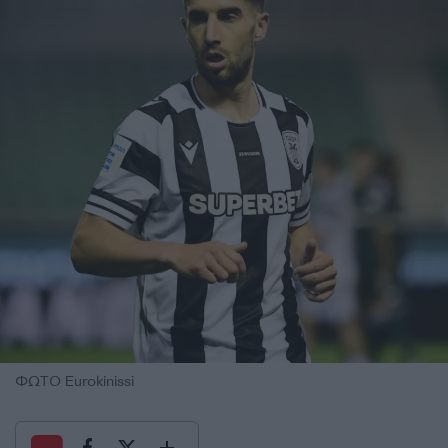
ΦΩΤΟ Eurokinissi