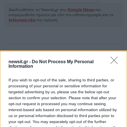
Ακολουθήστε το Νewsit.gr στο
Google News
και
ενημερωθείτε πρώτοι για όλη την ειδησεογραφία και τα
τελευταία νέα
της ημέρας
Πιο δημοφιλή
newsit.gr -
Do Not Process My Personal
Information
1
Σοκαριστική υπόθεση στην Κρήτη:
Τουρίστας ρωτούσε πόσο να πληρώσει για
να ασελγήσει σε 10χρονο κορίτσι - Το παιδί
If you wish to opt-out of the sale, sharing to third parties, or
καθόταν αμέριμνο σε αυλή επιχείρησης
processing of your personal or sensitive information for
2
Ryanair: «Ένα κομμάτι του προσώπου του
targeted advertising by us, please use the below opt-out
ήταν σαν πλαστελίνη», συγκλονίζει η
section to confirm your selection. Please note that after your
επιβάτιδα που έσωσε τον Σέρβο όταν
opt-out request is processed you may continue seeing
έσπασε το παράθυρο του αεροπλάνου
interest-based ads based on personal information utilized by
3
Ανησυχία από το ξέσπασμα του ιού του
us or personal information disclosed to third parties prior to
Δυτικού Νείλου με κρούσματα στην Αττική
your opt-out. You may separately opt-out of the further
- «Καμπανάκι» από τον Ιατρικό Σύλλογο