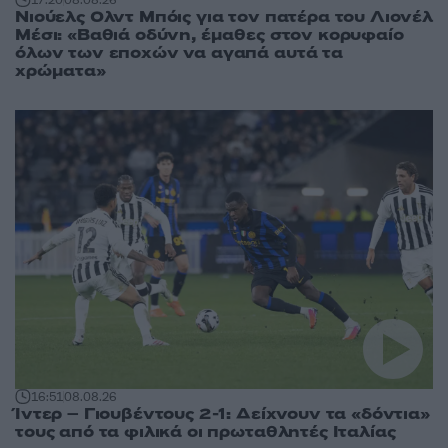
17:20
08.08.26
Νιούελς Ολντ Μπόις για τον πατέρα του Λιονέλ
Μέσι: «Βαθιά οδύνη, έμαθες στον κορυφαίο
όλων των εποχών να αγαπά αυτά τα
χρώματα»
16:51
08.08.26
Ίντερ – Γιουβέντους 2-1: Δείχνουν τα «δόντια»
τους από τα φιλικά οι πρωταθλητές Ιταλίας