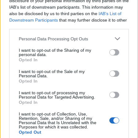
disclosure of your personal information by third parties on the
Αθηνών για την προστασία της δημόσιας
IAB’s list of downstream participants. This information may
υγείας
also be disclosed by us to third parties on the
IAB’s List of
4
Φωτιά σε κατάστημα στον Άλιμο –
Downstream Participants
that may further disclose it to other
Εκκενώθηκε πολυκατοικία
third parties.
5
Νέος «Αντεροβγάλτης» στο Λονδίνο βίαζε
Please note that this website/app uses one or more Google
Personal Data Processing Opt Outs
και δολοφονούσε ιερόδουλες – Είχε
services and may gather and store information including but
συλληφθεί και αφέθηκε ελεύθερος
not limited to your visit or usage behaviour. You may click to
I want to opt-out of the Sharing of my
personal data.
grant or deny consent to Google and its third-party tags to
Opted In
use your data for below specified purposes in below Google
Πιο σχολιασμένα
consent section.
I want to opt-out of the Sale of my
Personal Data.
Marfin: Η 46χρονη πήρε προθεσμία για
102
Opted In
να απολογηθεί την Τρίτη – «Είναι αθώα,
συμμετείχε στη διαδήλωση όπως και
I want to opt-out of processing my
100.000 άτομα»
Personal Data for Targeted Advertising.
Opted In
Βγήκαν ξανά τα μαχαίρια στην Ελπίδα
94
για τη Δημοκρατία: «Καρυστιανού,
I want to opt-out of Collection, Use,
Γρατσία και Γαλανός μετέτρεψαν το
Retention, Sale, and/or Sharing of my
κίνημα σε φοβικό αρχηγικό κόμμα»
Personal Data that Is Unrelated with the
Purposes for which it was collected.
Μεταφορές χρημάτων: Πότε μπορεί να
73
Opted Out
θεωρηθούν δωρεές και να επιβληθεί