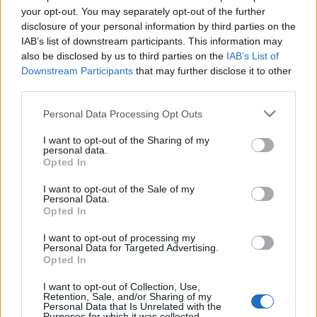
σύνδεσμο του ελικοπτέρου που έπεσε στην
your opt-out. You may separately opt-out of the further
Ψάθα
disclosure of your personal information by third parties on the
3
IAB’s list of downstream participants. This information may
Η Αγγελική Ηλιάδη περιγράφει το θαύμα
που έζησε και πώς είδε τον Χριστό μπροστά
also be disclosed by us to third parties on the
IAB’s List of
της: «Ήταν ό,τι πιο όμορφο έχω δει στη ζωή
Downstream Participants
that may further disclose it to other
μου»
third parties.
4
Ο Γιάννης Φακίνος αποκάλυψε πώς έγινε
Please note that this website/app uses one or more Google
viral το τραγούδι του «Λογαριασμός» που
Personal Data Processing Opt Outs
ερμηνεύει η Κατερίνα Λιόλιου
services and may gather and store information including but
not limited to your visit or usage behaviour. You may click to
I want to opt-out of the Sharing of my
5
Σέρρες: Βίντεο ντοκουμέντο από το
personal data.
grant or deny consent to Google and its third-party tags to
τροχαίο με νεκρούς μητέρα και γιο – Ο
Opted In
use your data for below specified purposes in below Google
οδηγός του φορτηγού κατέγραψε τη
σύγκρουση
consent section.
I want to opt-out of the Sale of my
Personal Data.
Opted In
Πιο σχολιασμένα
I want to opt-out of processing my
Personal Data for Targeted Advertising.
Opted In
Έφυγαν οι συνεργάτες, μένει η Μαρία
184
Καρυστιανού - Η επόμενη μέρα για την
I want to opt-out of Collection, Use,
«Ελπίδα για τη Δημοκρατία»
Retention, Sale, and/or Sharing of my
Personal Data that Is Unrelated with the
Canadair 515: Οι πρώτες εικόνες από την
130
Purposes for which it was collected.