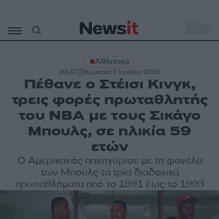
Μετάβαση
σε
o
34
περιεχόμενο
Αθλητικά
20:47
Κυριακή 7 Ιουνίου 2026
Πέθανε ο Στέισι Κινγκ,
τρεις φορές πρωταθλητής
του NBA με τους Σικάγο
Μπουλς, σε ηλικία 59
ετών
Ο Αμερικανός πανηγύρισε με τη φανέλα
των Μπουλς τα τρία διαδοχικά
πρωταθλήματα από το 1991 έως το 1993