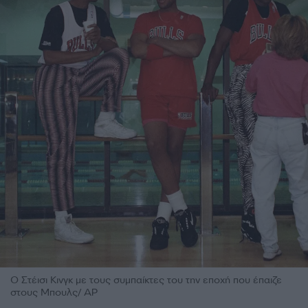
Ο Στέισι Κινγκ με τους συμπαίκτες του την εποχή που έπαιζε
στους Μπουλς/ AP