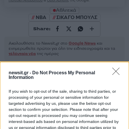
Πολιτική Απορρήτου
&
Όροι Χρήσης
της Google.
Αθλητικά
NBA
ΣΙΚΑΓΟ ΜΠΟΥΛΣ
Share:
Ακολουθήστε το Νewsit.gr στο
Google News
και
ενημερωθείτε πρώτοι για όλη την ειδησεογραφία και τα
τελευταία νέα
της ημέρας
newsit.gr -
Do Not Process My Personal
Information
Πιο δημοφιλή
If you wish to opt-out of the sale, sharing to third parties, or
processing of your personal or sensitive information for
1
Η Ελένη Φωτοπούλου ευχήθηκε για τη
targeted advertising by us, please use the below opt-out
γιορτή του Άκη Παυλόπουλου: «Δεκαπέντε
section to confirm your selection. Please note that after your
χρόνια μου διδάσκει υπομονή και αγάπη»
opt-out request is processed you may continue seeing
2
interest-based ads based on personal information utilized by
Αριστοτέλης Δαμίγος: Στο Αποτεφρωτήριο
Ριτσώνας το «ύστατο χαίρε» στον Έλληνα
us or personal information disclosed to third parties prior to