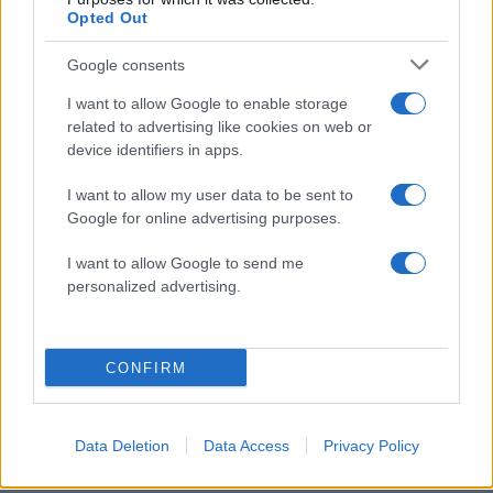
κατασκευή του αεροσκάφους που θα
Opted Out
επιχειρεί και τη νύχτα στα μέτωπα της
φωτιάς
Google consents
Marfin: Η 46χρονη πήρε προθεσμία για
93
να απολογηθεί την Τρίτη – «Είναι αθώα,
I want to allow Google to enable storage
συμμετείχε στη διαδήλωση όπως και
related to advertising like cookies on web or
100.000 άτομα»
device identifiers in apps.
Μεταφορές χρημάτων: Πότε μπορεί να
70
θεωρηθούν δωρεές και να επιβληθεί
I want to allow my user data to be sent to
φόρος – Τι ισχυεί για τις γονικές παροχές
Google for online advertising purposes.
Το πολωμένο μελτέμι που τροφοδότησε
59
I want to allow Google to send me
τις φωτιές σε Αττική και Βοιωτία: «Από τα
personalized advertising.
ισχυρότερα επεισόδια των τελευταίων 50
χρόνων»
CONFIRM
Αθλητικά:
Data Deletion
Data Access
Privacy Policy
Περισσότερα άρθρα