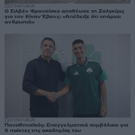
17:14
07.08.26
Ο Σιλβέν Φρανσίσκο αποθέωσε τη Ζαλγκίρις
για τον Κίναν Έβανς: «Απέδειξε ότι υπάρχει
ανθρωπιά»
17:05
07.08.26
Παναθηναϊκός: Επαγγελματικά συμβόλαια για
6 παίκτες της ακαδημίας του