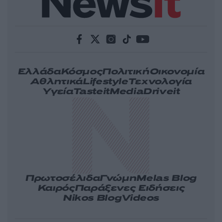
Ελλάδα
Κόσμος
Πολιτική
Οικονομία
Αθλητικά
Lifestyle
Τεχνολογία
Υγεία
Tasteit
Media
Driveit
Πρωτοσέλιδα
Γνώμη
Melas Blog
Καιρός
Παράξενες Ειδήσεις
Nikos Blog
Videos