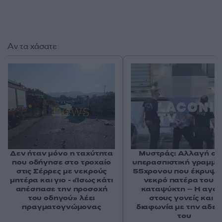
Αν τα χάσατε
Δεν ήταν μόνο η ταχύτητα
Μυστράς: Αλλαγή στ
που οδήγησε στο τροχαίο
υπερασπιστική γραμμή
στις Σέρρες με νεκρούς
55χρονου που έκρυψε
μητέρα και γιο - «Ίσως κάτι
νεκρό πατέρα του σ
απέσπασε την προσοχή
καταψύκτη – Η αγά
του οδηγού» λέει
στους γονείς και η
πραγματογνώμονας
διαφωνία με την αδε
του