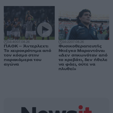
16:40
07.08.26
16:22
07.08.26
ΠΑΟΚ – Άντερλεχτ:
Φυσικοθεραπευτής
Το χειροκρότημα από
Ντιέγκο Μαραντόνα:
τον κόσμο στην
«Δεν σηκωνόταν από
παρακάμερα του
το κρεβάτι, δεν ήθελε
αγώνα
να φάει, ούτε να
πλυθεί»