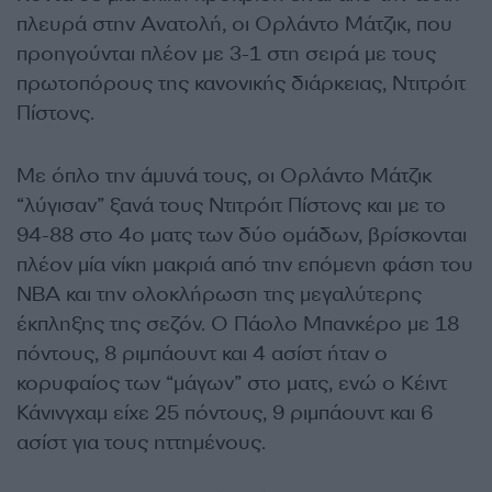
πλευρά στην Ανατολή, οι Ορλάντο Μάτζικ, που
προηγούνται πλέον με 3-1 στη σειρά με τους
πρωτοπόρους της κανονικής διάρκειας, Ντιτρόιτ
Πίστονς.
Με όπλο την άμυνά τους, οι Ορλάντο Μάτζικ
“λύγισαν” ξανά τους Ντιτρόιτ Πίστονς και με το
94-88 στο 4ο ματς των δύο ομάδων, βρίσκονται
πλέον μία νίκη μακριά από την επόμενη φάση του
NBA και την ολοκλήρωση της μεγαλύτερης
έκπληξης της σεζόν. O Πάολο Μπανκέρο με 18
πόντους, 8 ριμπάουντ και 4 ασίστ ήταν ο
κορυφαίος των “μάγων” στο ματς, ενώ ο Κέιντ
Κάνινγχαμ είχε 25 πόντους, 9 ριμπάουντ και 6
ασίστ για τους ηττημένους.