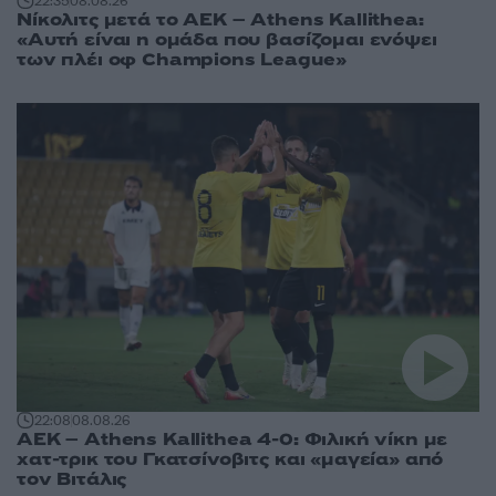
22:35
08.08.26
Νίκολιτς μετά το ΑΕΚ – Athens Kallithea:
«Αυτή είναι η ομάδα που βασίζομαι ενόψει
των πλέι οφ Champions League»
22:08
08.08.26
ΑΕΚ – Athens Kallithea 4-0: Φιλική νίκη με
χατ-τρικ του Γκατσίνοβιτς και «μαγεία» από
τον Βιτάλις