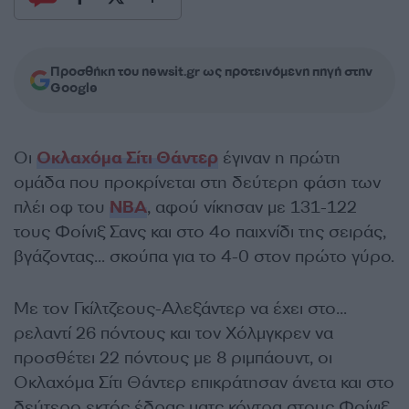
Προσθήκη του newsit.gr ως προτεινόμενη πηγή στην
Google
Οι
Οκλαχόμα Σίτι Θάντερ
έγιναν η πρώτη
ομάδα που προκρίνεται στη δεύτερη φάση των
πλέι οφ του
NBA
, αφού νίκησαν με 131-122
τους Φοίνιξ Σανς και στο 4ο παιχνίδι της σειράς,
βγάζοντας… σκούπα για το 4-0 στον πρώτο γύρο.
Με τον Γκίλτζεους-Αλεξάντερ να έχει στο…
ρελαντί 26 πόντους και τον Χόλμγκρεν να
προσθέτει 22 πόντους με 8 ριμπάουντ, οι
Οκλαχόμα Σίτι Θάντερ επικράτησαν άνετα και στο
δεύτερο εκτός έδρας ματς κόντρα στους Φοίνιξ