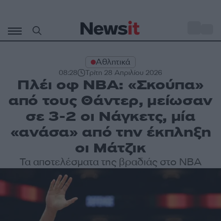
Μετάβαση
σε
o
31
περιεχόμενο
Αθλητικά
08:28
Τρίτη 28 Απριλίου 2026
Πλέι οφ NBA: «Σκούπα»
από τους Θάντερ, μείωσαν
σε 3-2 οι Νάγκετς, μία
«ανάσα» από την έκπληξη
οι Μάτζικ
Τα αποτελέσματα της βραδιάς στο NBA