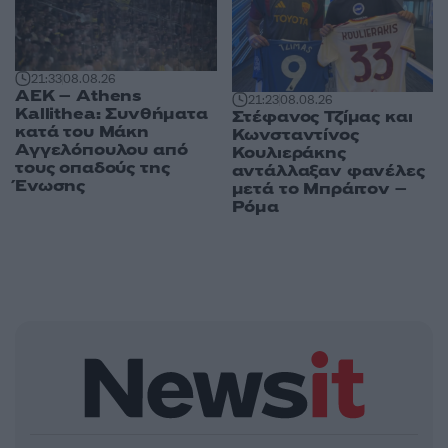
21:33
08.08.26
ΑΕΚ – Athens
21:23
08.08.26
Kallithea: Συνθήματα
Στέφανος Τζίμας και
κατά του Μάκη
Κωνσταντίνος
Αγγελόπουλου από
Κουλιεράκης
τους οπαδούς της
αντάλλαξαν φανέλες
Ένωσης
μετά το Μπράιτον –
Ρόμα