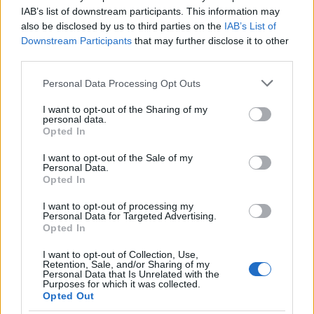
IAB’s list of downstream participants. This information may
also be disclosed by us to third parties on the
IAB’s List of
Downstream Participants
that may further disclose it to other
third parties.
Τραγωδία με 4χρονο αγόρι
Οι 6 όροι «φωτιά» του 
Please note that this website/app uses one or more Google
Personal Data Processing Opt Outs
στην Πάρο: Τα τρία σημεία
στις ΗΠΑ για τα Στενά
services and may gather and store information including but
που εστιάζουν οι
Ορμούζ - «Ποτέ δεν 
not limited to your visit or usage behaviour. You may click to
I want to opt-out of the Sharing of my
αστυνομικοί για τον πνιγμό
κάνουμε πίσω, είτε 
personal data.
στην πισίνα
πόλεμο είτε σε
grant or deny consent to Google and its third-party tags to
Opted In
διαπραγματεύσεις
use your data for below specified purposes in below Google
consent section.
I want to opt-out of the Sale of my
Personal Data.
Σχόλια
Opted In
I want to opt-out of processing my
Personal Data for Targeted Advertising.
Opted In
I want to opt-out of Collection, Use,
Σχολίασε εδώ
Retention, Sale, and/or Sharing of my
Personal Data that Is Unrelated with the
Purposes for which it was collected.
Opted Out
50 /50