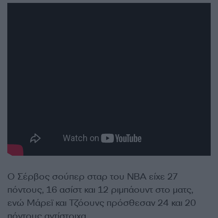
Ο Σέρβος σούπερ σταρ του NBA είχε 27
πόντους, 16 ασίστ και 12 ριμπάουντ στο ματς,
ενώ Μάρεϊ και Τζόουνς πρόσθεσαν 24 και 20
πόντους αντίστοιχα.