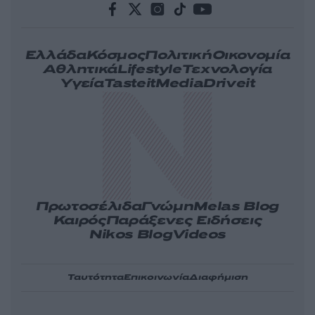
Ελλάδα
Κόσμος
Πολιτική
Οικονομία
Αθλητικά
Lifestyle
Τεχνολογία
Υγεία
Tasteit
Media
Driveit
Πρωτοσέλιδα
Γνώμη
Melas Blog
Καιρός
Παράξενες Ειδήσεις
Nikos Blog
Videos
Ταυτότητα
Επικοινωνία
Διαφήμιση