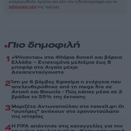
ενημερωθείτε πρώτοι για όλη την ειδησεογραφία και τα
τελευταία νέα
της ημέρας
Πιο δημοφιλή
1
«Ψήνονται» στα 40άρια δυτική και βόρεια
Ελλάδα – Ενισχυμένα μελτέμια έως 8
μποφόρ στο Αιγαίο μέχρι
Δεκαπενταύγουστο
2
Ίση με 6 βόμβες Χιροσίμα η ενέργεια που
απελευθερώθηκε από τη mega fire σε
Αττική και Βοιωτία - Πώς κάηκε μέσα σε 2
βράδια το 55% της έκτασης
3
Μαριζέτα Αντωνοπούλου στο newsit.gr: Οι
“σωτήρες” ανήκουν στο χρονοντούλαπο
της ιστορίας
4
Η FIFA απάντησε στις καταγγελίες για την
ερωμένη του Ινφαντίνο: «Κατηγορηματικά