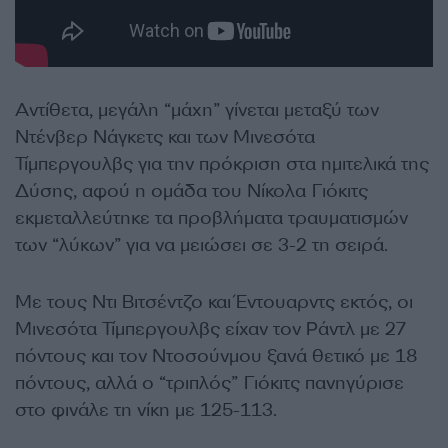
Αντίθετα, μεγάλη “μάχη” γίνεται μεταξύ των
Ντένβερ Νάγκετς και των Μινεσότα
Τίμπεργουλβς για την πρόκριση στα ημιτελικά της
Δύσης, αφού η ομάδα του Νίκολα Γιόκιτς
εκμεταλλεύτηκε τα προβλήματα τραυματισμών
των “λύκων” για να μειώσει σε 3-2 τη σειρά.
Με τους Ντι Βιτσέντζο και Έντουαρντς εκτός, οι
Μινεσότα Τίμπεργουλβς είχαν τον Ράντλ με 27
πόντους και τον Ντοσούνμου ξανά θετικό με 18
πόντους, αλλά ο “τριπλός” Γιόκιτς πανηγύρισε
στο φινάλε τη νίκη με 125-113.