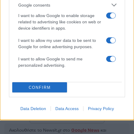
Google consents
I want to allow Google to enable storage
related to advertising like cookies on web or
device identifiers in apps.
2000 /2000
I want to allow my user data to be sent to
Υποβολή σχολίου
Google for online advertising purposes.
Όροι Χρήσης
. Το site προστατεύεται από reCAPTCHA, ισχύουν
I want to allow Google to send me
Πολιτική Απορρήτου
&
Όροι Χρήσης
της Google.
personalized advertising.
Αθλητικά
NBA
ΜΙΝΕΣΟΤΑ ΤΙΜΠΕΡΓΟΥΛΒΣ
ΝΤΕΝΒΕΡ ΝΑΓΚΕΤΣ
ΝΤΙΤΡΟΙΤ ΠΙΣΤΟΝΣ
CONFIRM
ΟΚΛΑΧΟΜΑ ΣΙΤΙ ΘΑΝΤΕΡ
ΟΡΛΑΝΤΟ ΜΑΤΖΙΚ
ΦΟΙΝΙΞ ΣΑΝΣ
Data Deletion
Data Access
Privacy Policy
Share:
Ακολουθήστε το Νewsit.gr στο
Google News
και