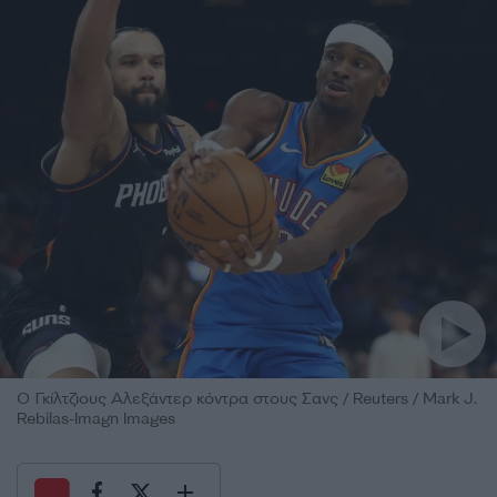
Ο Γκίλτζιους Αλεξάντερ κόντρα στους Σανς / Reuters / Mark J.
Rebilas-Imagn Images