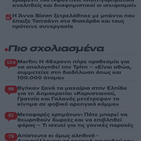
αναληθείς και δυσφημιστικοί οι ισχυρισμοί»
5
Η Άννα Βίσση ξετρελάθηκε με μπάντα που
έπαιζε Τσιτσάνη στο Φισκάρδο και τους
πρότεινε συνεργασία
Πιο σχολιασμένα
Marfin: Η 46χρονη πήρε προθεσμία για
104
να απολογηθεί την Τρίτη – «Είναι αθώα,
συμμετείχε στη διαδήλωση όπως και
100.000 άτομα»
Βγήκαν ξανά τα μαχαίρια στην Ελπίδα
96
για τη Δημοκρατία: «Καρυστιανού,
Γρατσία και Γαλανός μετέτρεψαν το
κίνημα σε φοβικό αρχηγικό κόμμα»
Μεταφορές χρημάτων: Πότε μπορεί να
82
θεωρηθούν δωρεές και να επιβληθεί
φόρος – Τι ισχυεί για τις γονικές παροχές
Απίστευτο κι όμως αληθινό -
79
Aναστέλλονται τα τακτικά ραντεβού του