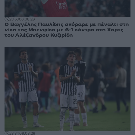
23:53
06.08.26
Ο Βαγγέλης Παυλίδης σκόραρε με πέναλτι στη
νίκη της Μπενφίκα με 6-1 κόντρα στη Χαρτς
του Αλέξανδρου Κυζιρίδη
23:34
06.08.26