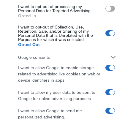
Ακολουθήστε το Νewsit.gr στο
Google News
και
I want to opt-out of processing my
ενημερωθείτε πρώτοι για όλη την ειδησεογραφία και τα
Personal Data for Targeted Advertising.
τελευταία νέα
της ημέρας
Opted In
I want to opt-out of Collection, Use,
Retention, Sale, and/or Sharing of my
Personal Data that Is Unrelated with the
Purposes for which it was collected.
Opted Out
Πιο δημοφιλή
Google consents
1
Έφυγαν οι συνεργάτες, μένει η Μαρία
I want to allow Google to enable storage
Καρυστιανού - Η επόμενη μέρα για την
related to advertising like cookies on web or
«Ελπίδα για τη Δημοκρατία»
device identifiers in apps.
2
Συγκίνηση στο τελευταίο αντίο στον Λάκη
Χαλκιά: Με την «Φάμπρικα», λαούτο και
I want to allow my user data to be sent to
κλαρίνα αποχαιρέτησαν την εμβληματική
Google for online advertising purposes.
φωνή της μεταπολίτευσης
3
I want to allow Google to send me
Ο Κώστας Σαμαράς δημοσίευσε μία παιδική
φωτογραφία για την επέτειο θανάτου της
personalized advertising.
αδελφής του, Λένας
Ποιος είναι ο ελληνοκύπριος Sir Ντέμης