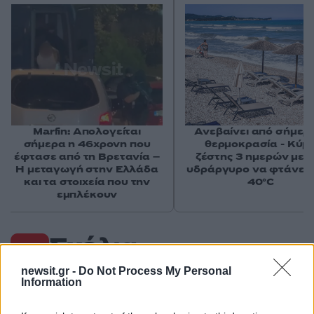
Marfin: Απολογείται
Ανεβαίνει από σήμερ
σήμερα η 46χρονη που
θερμοκρασία - Κύμ
έφτασε από τη Βρετανία –
ζέστης 3 ημερών με 
Η μεταγωγή στην Ελλάδα
υδράργυρο να φτάνει 
και τα στοιχεία που την
40°C
εμπλέκουν
Σχόλια
newsit.gr -
Do Not Process My Personal
Information