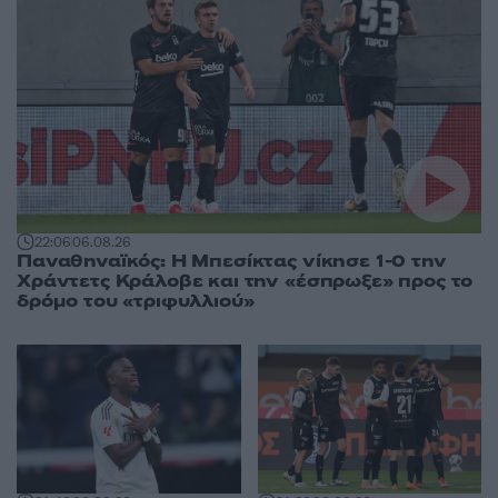
22:06
06.08.26
Παναθηναϊκός: Η Μπεσίκτας νίκησε 1-0 την
Χράντετς Κράλοβε και την «έσπρωξε» προς το
δρόμο του «τριφυλλιού»