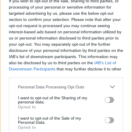
If you wish to opt-out of the sale, sharing to third parties, or
Σχολίασε εδώ
processing of your personal or sensitive information for
targeted advertising by us, please use the below opt-out
section to confirm your selection. Please note that after your
50 /50
opt-out request is processed you may continue seeing
interest-based ads based on personal information utilized by
us or personal information disclosed to third parties prior to
your opt-out. You may separately opt-out of the further
disclosure of your personal information by third parties on the
2000 /2000
IAB’s list of downstream participants. This information may
also be disclosed by us to third parties on the
IAB’s List of
Υποβολή σχολίου
Downstream Participants
that may further disclose it to other
third parties.
Όροι Χρήσης
. Το site προστατεύεται από reCAPTCHA, ισχύουν
Please note that this website/app uses one or more Google
Πολιτική Απορρήτου
&
Όροι Χρήσης
της Google.
Personal Data Processing Opt Outs
services and may gather and store information including but
Αθλητικά
not limited to your visit or usage behaviour. You may click to
I want to opt-out of the Sharing of my
personal data.
SUPER LEAGUE
ΑΡΗΣ
ΒΟΛΟΣ
grant or deny consent to Google and its third-party tags to
Opted In
ΛΕΒΑΔΕΙΑΚΟΣ
ΟΦΗ
use your data for below specified purposes in below Google
consent section.
I want to opt-out of the Sale of my
Share:
Personal Data.
Opted In