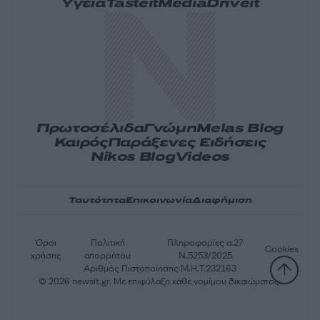
Υγεία
Tasteit
Media
Driveit
Πρωτοσέλιδα
Γνώμη
Melas Blog
Καιρός
Παράξενες Ειδήσεις
Nikos Blog
Videos
Ταυτότητα
Επικοινωνία
Διαφήμιση
Όροι
Πολιτική
Πληροφορίες α.27
Cookies
χρήσης
απορρήτου
Ν.5253/2025
Αριθμός Πιστοποίησης Μ.Η.Τ.232163
© 2026 newsit.gr. Με επιφύλαξη κάθε νομίμου δικαιώματος.