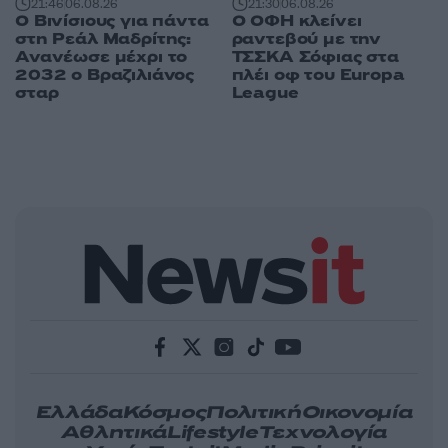
21:46
06.08.26
21:30
06.08.26
Ο Βινίσιους για πάντα
Ο ΟΦΗ κλείνει
στη Ρεάλ Μαδρίτης:
ραντεβού με την
Ανανέωσε μέχρι το
ΤΣΣΚΑ Σόφιας στα
2032 ο Βραζιλιάνος
πλέι οφ του Europa
σταρ
League
Ελλάδα
Κόσμος
Πολιτική
Οικονομία
Αθλητικά
Lifestyle
Τεχνολογία