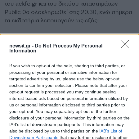
του aekfc.gr και του δικτύου καταστημάτων
Public θα ολοκληρωθεί στις 20.30, ενώ σήμερα
τα εκδοτήρια λειτουργούν ως εξής:
•
σταθμός ΗΣΑΠ «Ειρήνη» από τις 10:00 έως και
15’ μετά την έναρξη του αγώνα
newsit.gr -
Do Not Process My Personal
Information
•
Λ. Κύμης από τις 18:00 έως και 15’ μετά την
If you wish to opt-out of the sale, sharing to third parties, or
έναρξη του αγώνα
processing of your personal or sensitive information for
targeted advertising by us, please use the below opt-out
section to confirm your selection. Please note that after your
•
εκδοτήριο θύρας 12 από τις 18:00 έως και 30’
opt-out request is processed you may continue seeing
μετά την έναρξη του αγώνα
interest-based ads based on personal information utilized by
us or personal information disclosed to third parties prior to
your opt-out. You may separately opt-out of the further
Σας περιμένουμε όλους απόψε στο Ολυμπιακό
disclosure of your personal information by third parties on the
Στάδιο για το μεγάλο ταξίδι της ομάδας μας στα
IAB’s list of downstream participants. This information may
also be disclosed by us to third parties on the
IAB’s List of
αστέρια!
Downstream Participants
that may further disclose it to other