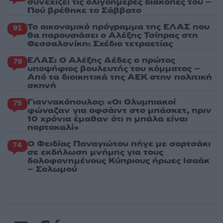
συνεχίζει τις ολιγοήμερες διακοπές του –
Πού βρέθηκε το Σάββατο
Το οικονομικό πρόγραμμα της ΕΛΑΣ που
91
θα παρουσιάσει ο Αλέξης Τσίπρας στη
Θεσσαλονίκη: Σχέδιο τετραετίας
ΕΛΑΣ: Ο Αλέξης Δέδες ο πρώτος
79
υποψήφιος βουλευτής του κόμματος –
Από τα διοικητικά της ΑΕΚ στην πολιτική
σκηνή
Γιαννακόπουλος: «Οι Ολυμπιακοί
75
φώναζαν για οφσάιντ στο μπάσκετ, πριν
10 χρόνια έμαθαν ότι η μπάλα είναι
πορτοκαλί»
Ο Φειδίας Παναγιώτου πήγε με σορτσάκι
74
σε εκδήλωση μνήμης για τους
δολοφονημένους Κύπριους ήρωες Ισαάκ
– Σολωμού