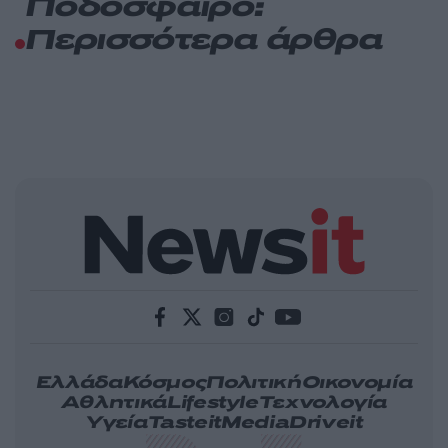
Ποδόσφαιρο:
Περισσότερα άρθρα
Ελλάδα
Κόσμος
Πολιτική
Οικονομία
Αθλητικά
Lifestyle
Τεχνολογία
Υγεία
Tasteit
Media
Driveit