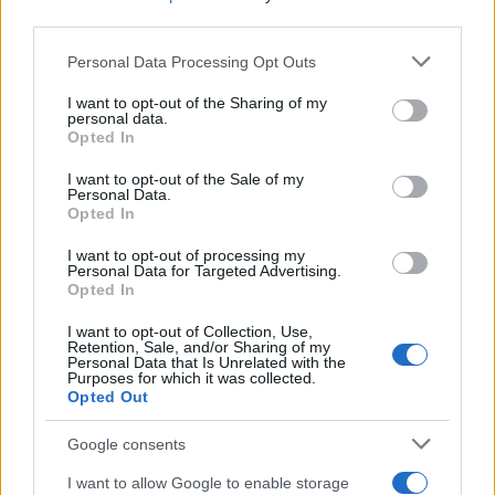
third parties.
Προστατεύουμε την ομάδα μας αποτρέποντας
Please note that this website/app uses one or more Google
Personal Data Processing Opt Outs
κάθε ενδεχόμενη τιμωρία και την στηρίζουμε με
services and may gather and store information including but
υπομονή από το πρώτο μέχρι το τελευταίο
not limited to your visit or usage behaviour. You may click to
I want to opt-out of the Sharing of my
personal data.
grant or deny consent to Google and its third-party tags to
λεπτό!
Opted In
use your data for below specified purposes in below Google
consent section.
I want to opt-out of the Sale of my
Η ΑΕΚ χρειάζεται ΜΟΝΟ την υποστήριξη και τη
Personal Data.
Opted In
φωνή σας. Χρειάζεται την ατμόσφαιρα, που μόνο
εσείς μπορείτε να δημιουργήσετε!
I want to opt-out of processing my
Personal Data for Targeted Advertising.
Opted In
Ένα ακόμα ιστορικό ραντεβού για την ομάδας
I want to opt-out of Collection, Use,
μας είναι προγραμματισμένο στις 22.00 στο
Retention, Sale, and/or Sharing of my
Personal Data that Is Unrelated with the
Ολυμπιακό Στάδιο! ”
Purposes for which it was collected.
Opted Out
Google consents
To μήνυμα της ΠΑΕ ΑΕΚ στους φιλάθλους
I want to allow Google to enable storage
της για τον αποψινό αγώνα με την