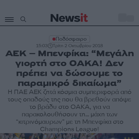
Μετάβαση
σε
o
27
περιεχόμενο
Ποδόσφαιρο
15:03
Τρίτη 2 Οκτωβρίου 2018
ΑΕΚ – Μπενφίκα: “Μεγάλη
γιορτή στο ΟΑΚΑ! Δεν
πρέπει να δώσουμε το
παραμικρό δικαίωμα”
Η ΠΑΕ ΑΕΚ ζητά κόσμια συμπεριφορά από
τους οπαδούς της που θα βρεθούν απόψε
το βράδυ στο ΟΑΚΑ, για να
παρακολουθήσουν τη... μάχη των
“κιτρινόμαυρων” με τη Μπενφίκα στο
Champions League!