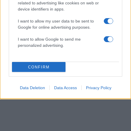
related to advertising like cookies on web or
Μπενφίκα!
https://t.co/4yQAs8fkz1
#UCL
device identifiers in apps.
#MD2
#AEKFC
#AEKSLB
I want to allow my user data to be sent to
#aekfcseason2018_19
#aekfamily
Google for online advertising purposes.
pic.twitter.com/x10M1KWPJd
I want to allow Google to send me
— AEK F.C. (@AEK_FC_OFFICIAL)
October
personalized advertising.
2, 2018
CONFIRM
ΔΙΑΦΗΜΙΣΗ
Data Deletion
Data Access
Privacy Policy