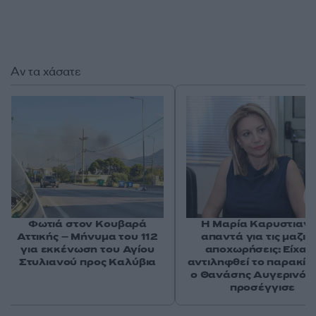
Αν τα χάσατε
Φωτιά στον Κουβαρά
Η Μαρία Καρυστιαν
Αττικής – Μήνυμα του 112
απαντά για τις μαζικ
για εκκένωση του Αγίου
αποχωρήσεις: Είχαμ
Στυλιανού προς Καλύβια
αντιληφθεί το παρακίν
ο Θανάσης Αυγερινός 
προσέγγισε