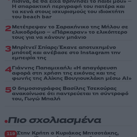
πισίνα, δε θα είχα θρηνήσει το παιδί μου» –
Η σπαρακτική περιγραφή του πατέρα και
τα κενά στους ισχυρισμούς του ιδιοκτήτη
του beach bar
2
Μετέτρεψαν το Σαρακήνικο της Μήλου σε
ελικοδρόμιο – «Πάρκαραν» το ελικόπτερο
τους για να κάνουν μπάνιο
3
Μπρίτνεϊ Σπίαρς: Έκανε αποτυχημένο
μπότοξ και ανέβασε στο Instagram την
εμπειρία της
4
Γιάννης Παπαμιχαήλ: «Η απαγόρευση
αφορά στη χρήση της εικόνας και της
φωνής της Αλίκης Βουγιουκλάκη μέσω AI»
5
Ο δημοσιογράφος Βασίλης Τσεκούρας
ανακοίνωσε ότι παντρεύεται τη σύντροφό
του, Γωγώ Μπαλή
Πιο σχολιασμένα
Στην Κρήτη ο Κυριάκος Μητσοτάκης,
119