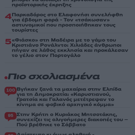
προϊστορικής έκρηξης
4
Παρκαδόρος στο Ελαφονήσι συνελήφθη
για έβδομη φορά - Τον «τσάκωσαν»
αστυνομικοί που προσποιήθηκαν τους
τουρίστες
5
«Φιάσκο» στη Μαδέιρα με το γάμο του
Κριστιάνο Ρονάλντο: Χιλιάδες άνθρωποι
πήγαν σε λάθος εκκλησία και προκάλεσαν
το γέλιο στον Πορτογάλο
Πιο σχολιασμένα
Βγήκαν ξανά τα μαχαίρια στην Ελπίδα
100
για τη Δημοκρατία: «Καρυστιανού,
Γρατσία και Γαλανός μετέτρεψαν το
κίνημα σε φοβικό αρχηγικό κόμμα»
Στην Κρήτη ο Κυριάκος Μητσοτάκης,
95
συνεχίζει τις ολιγοήμερες διακοπές του –
Πού βρέθηκε το Σάββατο
Απίστευτο κι όμως αληθινό -