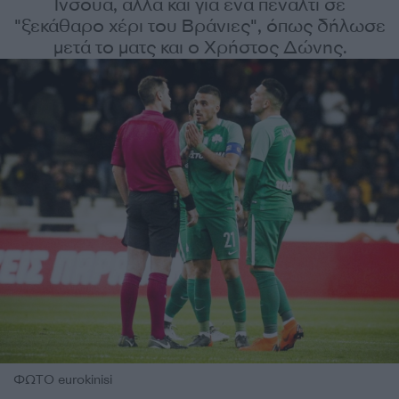
Ινσούα, αλλά και για ένα πέναλτι σε
"ξεκάθαρο χέρι του Βράνιες", όπως δήλωσε
μετά το ματς και ο Χρήστος Δώνης.
ΦΩΤΟ eurokinisi