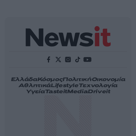
Ελλάδα
Κόσμος
Πολιτική
Οικονομία
Αθλητικά
Lifestyle
Τεχνολογία
Υγεία
Tasteit
Media
Driveit