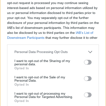
opt-out request is processed you may continue seeing
interest-based ads based on personal information utilized by
us or personal information disclosed to third parties prior to
your opt-out. You may separately opt-out of the further
disclosure of your personal information by third parties on the
IAB’s list of downstream participants. This information may
also be disclosed by us to third parties on the
IAB’s List of
Downstream Participants
that may further disclose it to other
third parties.
Νέο βίντεο με τον
Μετέτρεψαν το
Please note that this website/app uses one or more Google
Personal Data Processing Opt Outs
Μοτζτάμπα Χαμενεΐ ενώ
Σαρακήνικο της Μήλου
services and may gather and store information including but
φουντώνουν οι φήμες για
ελικοδρόμιο – «Πάρκα
not limited to your visit or usage behaviour. You may click to
I want to opt-out of the Sharing of my
το αν βρίσκεται στη ζωή
το ελικόπτερο τους γι
personal data.
κάνουν μπάνιο
grant or deny consent to Google and its third-party tags to
Opted In
use your data for below specified purposes in below Google
consent section.
I want to opt-out of the Sale of my
Σχόλια
Personal Data.
Opted In
I want to opt-out of processing my
Personal Data for Targeted Advertising.
Opted In