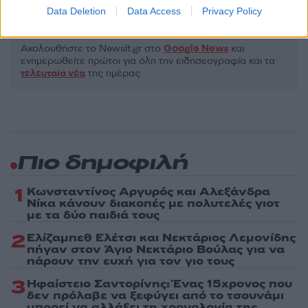
Data Deletion
Data Access
Privacy Policy
Share:
Ακολουθήστε το Νewsit.gr στο
Google News
και
ενημερωθείτε πρώτοι για όλη την ειδησεογραφία και τα
τελευταία νέα
της ημέρας
Πιο δημοφιλή
1
Κωνσταντίνος Αργυρός και Αλεξάνδρα
Νίκα κάνουν διακοπές με πολυτελές γιοτ
με τα δύο παιδιά τους
2
Ελίζαμπεθ Ελέτσι και Νεκτάριος Λεμονίδης
πήγαν στον Άγιο Νεκτάριο Βούλας για να
πάρουν την ευχή για τον γιο τους
3
Ηφαίστειο Σαντορίνης: Ένας 15χρονος που
δεν πρόλαβε να ξεφύγει από το τσουνάμι
μπορεί να αλλάξει τη χρονολογία της