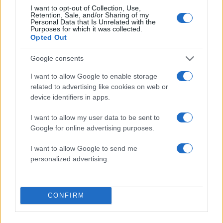
Σχολίασε εδώ
I want to opt-out of Collection, Use,
Retention, Sale, and/or Sharing of my
Personal Data that Is Unrelated with the
Purposes for which it was collected.
50 /50
Opted Out
Google consents
I want to allow Google to enable storage
related to advertising like cookies on web or
2000 /2000
device identifiers in apps.
Υποβολή σχολίου
I want to allow my user data to be sent to
Google for online advertising purposes.
Όροι Χρήσης
. Το site προστατεύεται από reCAPTCHA, ισχύουν
Πολιτική Απορρήτου
&
Όροι Χρήσης
της Google.
I want to allow Google to send me
personalized advertising.
Ποδόσφαιρο
SUPERLEAGUE
THANOS
ΑΕΚ
ΑΠΟΒΟΛΗ
ΔΙΑΙΤΗΤΗΣ
ΔΩΝΗΣ
CONFIRM
ΠΑΝΑΘΗΝΑΙΚΟΣ
ΠΕΝΑΛΤΙ
ΠΟΔΟΣΦΑΙΡΟ