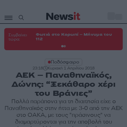
Μετάβαση
σε
o
33
περιεχόμενο
Φωτιά στο Κορωπί – Μήνυμα του
Φω
Συμβαίνει
112
Σπ
τώρα:
Ποδόσφαιρο
23:18
Κυριακή 1 Απριλίου 2018
ΑΕΚ – Παναθηναϊκός,
Δώνης: “Ξεκάθαρο χέρι
του Βράνιες”
Πολλά παράπονα για τη διαιτησία είχε ο
Παναθηναϊκός στην ήττα με 3-0 από την ΑΕΚ
στο ΟΑΚΑ, με τους "πράσινους" να
διαμαρτύρονται για την αποβολή του