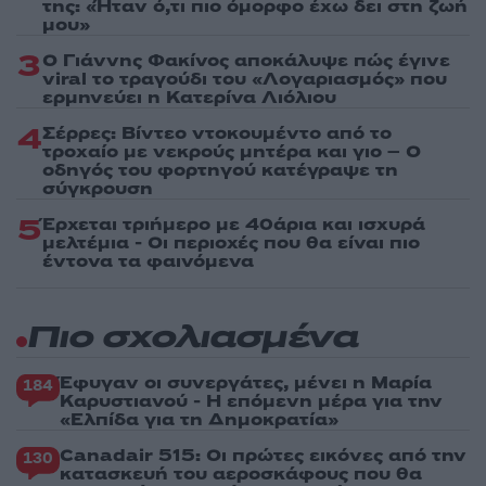
της: «Ήταν ό,τι πιο όμορφο έχω δει στη ζωή
μου»
3
Ο Γιάννης Φακίνος αποκάλυψε πώς έγινε
viral το τραγούδι του «Λογαριασμός» που
ερμηνεύει η Κατερίνα Λιόλιου
4
Σέρρες: Βίντεο ντοκουμέντο από το
τροχαίο με νεκρούς μητέρα και γιο – Ο
οδηγός του φορτηγού κατέγραψε τη
σύγκρουση
5
Έρχεται τριήμερο με 40άρια και ισχυρά
μελτέμια - Οι περιοχές που θα είναι πιο
έντονα τα φαινόμενα
Πιο σχολιασμένα
Έφυγαν οι συνεργάτες, μένει η Μαρία
184
Καρυστιανού - Η επόμενη μέρα για την
«Ελπίδα για τη Δημοκρατία»
Canadair 515: Οι πρώτες εικόνες από την
130
κατασκευή του αεροσκάφους που θα