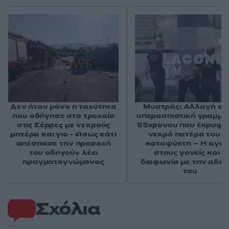
Δεν ήταν μόνο η ταχύτητα
Μυστράς: Αλλαγή στ
που οδήγησε στο τροχαίο
υπερασπιστική γραμμή
στις Σέρρες με νεκρούς
55χρονου που έκρυψε
μητέρα και γιο - «Ίσως κάτι
νεκρό πατέρα του σ
απέσπασε την προσοχή
καταψύκτη – Η αγά
του οδηγού» λέει
στους γονείς και η
πραγματογνώμονας
διαφωνία με την αδε
του
Σχόλια