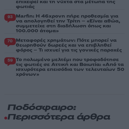
επιχειρεί και τη νύχτα στα μέτωπα της
φωτιάς
Marfin: Η 46χρονη πήρε προθεσμία για
93
να απολογηθεί την Τρίτη – «Είναι αθώα,
συμμετείχε στη διαδήλωση όπως και
100.000 άτομα»
Μεταφορές χρημάτων: Πότε μπορεί να
70
θεωρηθούν δωρεές και να επιβληθεί
φόρος – Τι ισχυεί για τις γονικές παροχές
Το πολωμένο μελτέμι που τροφοδότησε
59
τις φωτιές σε Αττική και Βοιωτία: «Από τα
ισχυρότερα επεισόδια των τελευταίων 50
χρόνων»
Ποδόσφαιρο:
Περισσότερα άρθρα