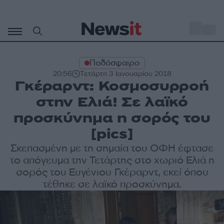
Μετάβαση
σε
o
34
περιεχόμενο
Ποδόσφαιρο
20:56
Τετάρτη 3 Ιανουαρίου 2018
Γκέραρντ: Κοσμοσυρροή
στην Ελιά! Σε λαϊκό
προσκύνημα η σορός του
[pics]
Σκεπασμένη με τη σημαία του ΟΦΗ έφτασε
το απόγευμα την Τετάρτης στο χωριό Ελιά η
σορός του Ευγένιου Γκέραρντ, εκεί όπου
τέθηκε σε λαϊκό προσκύνημα.