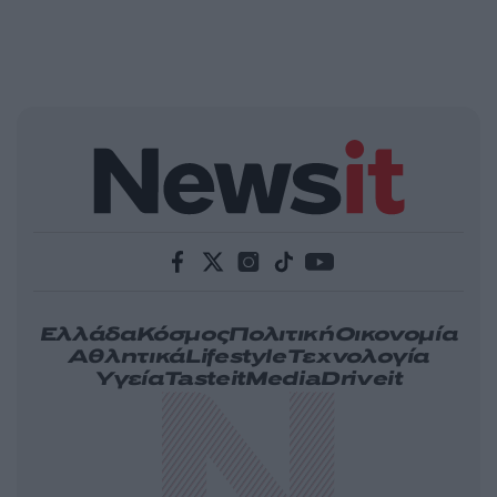
Ελλάδα
Κόσμος
Πολιτική
Οικονομία
Αθλητικά
Lifestyle
Τεχνολογία
Υγεία
Tasteit
Media
Driveit