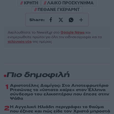
ΚΡΗΤΗ
ΛΑΙΚΟ ΠΡΟΣΚΥΝΗΜΑ
ΠΕΘΑΝΕ ΓΚΕΡΑΡΝΤ
Share:
Ακολουθήστε το Νewsit.gr στο
Google News
και
ενημερωθείτε πρώτοι για όλη την ειδησεογραφία και τα
τελευταία νέα
της ημέρας
Πιο δημοφιλή
1
Αριστοτέλης Δαμίγος: Στο Αποτεφρωτήριο
Ριτσώνας το «ύστατο χαίρε» στον Έλληνα
σύνδεσμο του ελικοπτέρου που έπεσε στην
Ψάθα
2
Η Αγγελική Ηλιάδη περιγράφει το θαύμα
που έζησε και πώς είδε τον Χριστό μπροστά