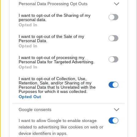
Please note that this website/app uses one or more Google
Personal Data Processing Opt Outs
services and may gather and store information including but
not limited to your visit or usage behaviour. You may click to
I want to opt-out of the Sharing of my
Σχολίασε εδώ
personal data.
grant or deny consent to Google and its third-party tags to
Opted In
use your data for below specified purposes in below Google
consent section.
50 /50
I want to opt-out of the Sale of my
Personal Data.
Opted In
I want to opt-out of processing my
Personal Data for Targeted Advertising.
Opted In
2000 /2000
I want to opt-out of Collection, Use,
Retention, Sale, and/or Sharing of my
Υποβολή σχολίου
Personal Data that Is Unrelated with the
Purposes for which it was collected.
Opted Out
Όροι Χρήσης
. Το site προστατεύεται από reCAPTCHA, ισχύουν
Πολιτική Απορρήτου
&
Όροι Χρήσης
της Google.
Google consents
Ποδόσφαιρο
ΒΡΑΖΙΛΙΑ
ΕΙΔΗΣΕΙΣ
I want to allow Google to enable storage
related to advertising like cookies on web or
ΚΟΠΑ ΛΙΜΠΕΡΤΑΔΟΡΕΣ
ΠΟΔΟΣΦΑΙΡΟ
device identifiers in apps.
ΡΙΟ ΝΤΕ ΤΖΑΝΕΙΡΟ
ΦΛΑΜΕΝΓΚΟ