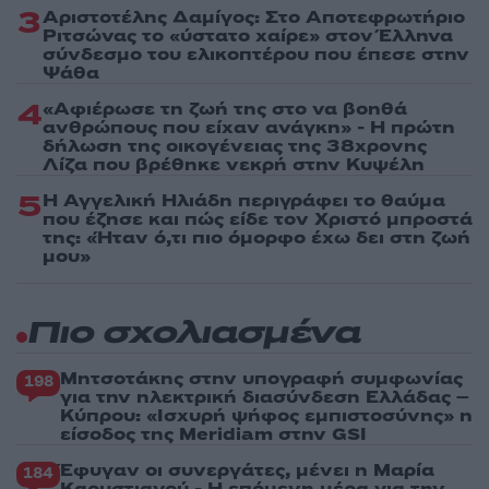
3
Αριστοτέλης Δαμίγος: Στο Αποτεφρωτήριο
Ριτσώνας το «ύστατο χαίρε» στον Έλληνα
σύνδεσμο του ελικοπτέρου που έπεσε στην
Ψάθα
4
«Αφιέρωσε τη ζωή της στο να βοηθά
ανθρώπους που είχαν ανάγκη» - Η πρώτη
δήλωση της οικογένειας της 38χρονης
Λίζα που βρέθηκε νεκρή στην Κυψέλη
5
Η Αγγελική Ηλιάδη περιγράφει το θαύμα
που έζησε και πώς είδε τον Χριστό μπροστά
της: «Ήταν ό,τι πιο όμορφο έχω δει στη ζωή
μου»
Πιο σχολιασμένα
Μητσοτάκης στην υπογραφή συμφωνίας
198
για την ηλεκτρική διασύνδεση Ελλάδας –
Κύπρου: «Ισχυρή ψήφος εμπιστοσύνης» η
είσοδος της Meridiam στην GSI
Έφυγαν οι συνεργάτες, μένει η Μαρία
184
Καρυστιανού - Η επόμενη μέρα για την