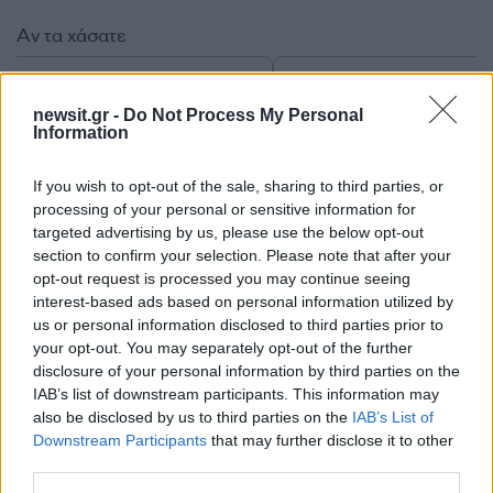
Αν τα χάσατε
Ανανεώθηκε πριν
newsit.gr -
Do Not Process My Personal
1 ώρα
Information
If you wish to opt-out of the sale, sharing to third parties, or
processing of your personal or sensitive information for
targeted advertising by us, please use the below opt-out
section to confirm your selection. Please note that after your
Τροχαίο στις Σέρρες:
Μυστράς: 11 μήνες μ
opt-out request is processed you may continue seeing
«Ξαφνικά μου ήρθε το
αναστολή στον 55χρ
interest-based ads based on personal information utilized by
αυτοκίνητο, προσπάθησα
που έκρυβε τον νεκ
us or personal information disclosed to third parties prior to
να φύγω αριστερά» λέει ο
πατέρα του σε καταψ
your opt-out. You may separately opt-out of the further
οδηγός του φορτηγού
– «Ήθελα να τον βλέ
disclosure of your personal information by third parties on the
IAB’s list of downstream participants. This information may
also be disclosed by us to third parties on the
IAB’s List of
Σχόλια
Downstream Participants
that may further disclose it to other
third parties.