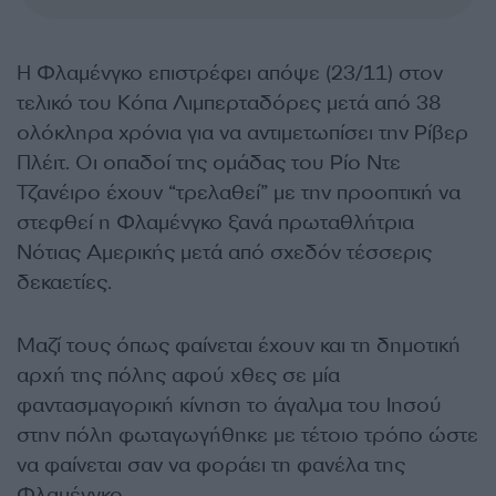
Η Φλαμένγκο επιστρέφει απόψε (23/11) στον
τελικό του Κόπα Λιμπερταδόρες μετά από 38
ολόκληρα χρόνια για να αντιμετωπίσει την Ρίβερ
Πλέιτ. Οι οπαδοί της ομάδας του Ρίο Ντε
Τζανέιρο έχουν “τρελαθεί” με την προοπτική να
στεφθεί η Φλαμένγκο ξανά πρωταθλήτρια
Νότιας Αμερικής μετά από σχεδόν τέσσερις
δεκαετίες.
Μαζί τους όπως φαίνεται έχουν και τη δημοτική
αρχή της πόλης αφού χθες σε μία
φαντασμαγορική κίνηση το άγαλμα του Ιησού
στην πόλη φωταγωγήθηκε με τέτοιο τρόπο ώστε
να φαίνεται σαν να φοράει τη φανέλα της
Φλαμένγκο.