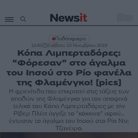
Μετάβαση
σε
o
35
περιεχόμενο
Ποδόσφαιρο
12:43
Σάββατο 23 Νοεμβρίου 2019
Κόπα Λιμπερταδόρες:
“Φόρεσαν” στο άγαλμα
του Ιησού στο Ρίο φανέλα
της Φλαμένγκο! [pics]
Η φρενίτιδα που επικρατεί στις τάξεις των
οπαδών της Φλαμένγκο για τον αποψινό
τελικό του Κόπα Λιμπερταδόρες με την
Ρίβερ Πλέιτ άγγιξε το "κόκκινο" αφού...
έντυσαν το άγαλμα του Ιησού στο Ρίο Ντε
Τζανέιρο.