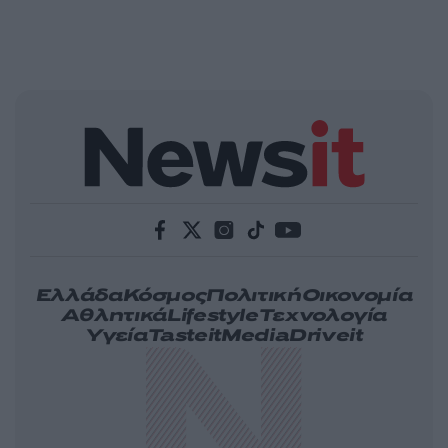
Ελλάδα
Κόσμος
Πολιτική
Οικονομία
Αθλητικά
Lifestyle
Τεχνολογία
Υγεία
Tasteit
Media
Driveit