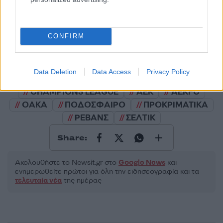
2000 /2000
Υποβολή σχολίου
CONFIRM
Όροι Χρήσης
. Το site προστατεύεται από reCAPTCHA, ισχύουν
Πολιτική Απορρήτου
&
Όροι Χρήσης
της Google.
Data Deletion
Data Access
Privacy Policy
Ποδόσφαιρο
CHAMPIONS LEAGUE
ΑΕΚ
ΑΕΚFC
ΟΑΚΑ
ΠΟΔΟΣΦΑΙΡΟ
ΠΡΟΚΡΙΜΑΤΙΚΑ
ΡΕΒΑΝΣ
ΣΕΛΤΙΚ
Share:
Ακολουθήστε το Νewsit.gr στο
Google News
και
ενημερωθείτε πρώτοι για όλη την ειδησεογραφία και τα
τελευταία νέα
της ημέρας