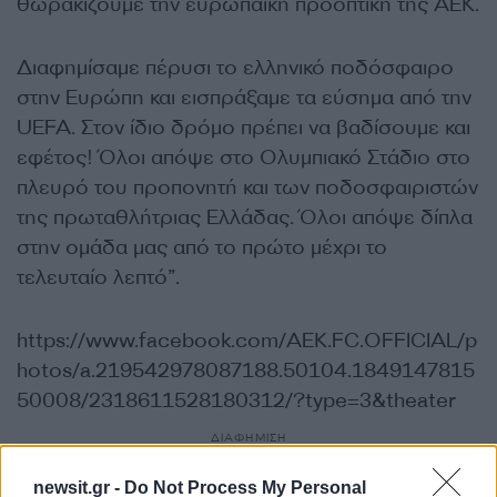
θωρακίζουμε την ευρωπαϊκή προοπτική της ΑΕΚ.
Διαφημίσαμε πέρυσι το ελληνικό ποδόσφαιρο
στην Ευρώπη και εισπράξαμε τα εύσημα από την
UEFA. Στον ίδιο δρόμο πρέπει να βαδίσουμε και
εφέτος!
Όλοι απόψε στο Ολυμπιακό Στάδιο στο
πλευρό του προπονητή και των ποδοσφαιριστών
της πρωταθλήτριας Ελλάδας. Όλοι απόψε δίπλα
στην ομάδα μας από το πρώτο μέχρι το
τελευταίο λεπτό”.
https://www.facebook.com/AEK.FC.OFFICIAL/p
hotos/a.219542978087188.50104.1849147815
50008/2318611528180312/?type=3&theater
ΔΙΑΦΗΜΙΣΗ
newsit.gr -
Do Not Process My Personal