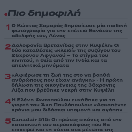
Πιο δημοφιλή
1
Ο Κώστας Σαμαράς δημοσίευσε μία παιδική
φωτογραφία για την επέτειο θανάτου της
αδελφής του, Λένας
2
Δολοφονία Βρετανίδας στην Κυψέλη: Οι
δύο καταθέσεις «κλειδί» της συζύγου του
26χρονου Αφγανού – Το στίγμα του
κινητού, η θεία από την Ινδία και τα
απειλητικά μηνύματα
3
«Αφιέρωσε τη ζωή της στο να βοηθά
ανθρώπους που είχαν ανάγκη» - Η πρώτη
δήλωση της οικογένειας της 38χρονης
Λίζα που βρέθηκε νεκρή στην Κυψέλη
4
Η Ελένη Φωτοπούλου ευχήθηκε για τη
γιορτή του Άκη Παυλόπουλου: «Δεκαπέντε
χρόνια μου διδάσκει υπομονή και αγάπη»
5
Canadair 515: Οι πρώτες εικόνες από την
κατασκευή του αεροσκάφους που θα
επιχειρεί και τη νύχτα στα μέτωπα της