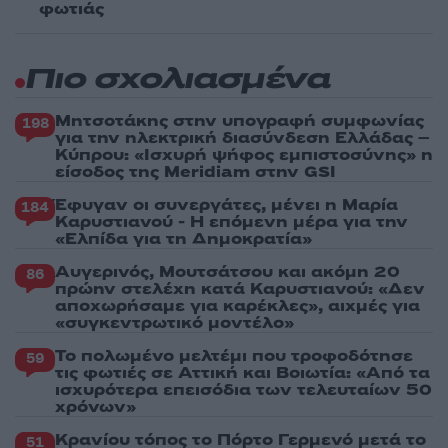
φωτιάς
Πιο σχολιασμένα
Μητσοτάκης στην υπογραφή συμφωνίας
198
για την ηλεκτρική διασύνδεση Ελλάδας –
Κύπρου: «Ισχυρή ψήφος εμπιστοσύνης» η
είσοδος της Meridiam στην GSI
Έφυγαν οι συνεργάτες, μένει η Μαρία
184
Καρυστιανού - Η επόμενη μέρα για την
«Ελπίδα για τη Δημοκρατία»
Αυγερινός, Μουτσάτσου και ακόμη 20
86
πρώην στελέχη κατά Καρυστιανού: «Δεν
αποχωρήσαμε για καρέκλες», αιχμές για
«συγκεντρωτικό μοντέλο»
Το πολωμένο μελτέμι που τροφοδότησε
59
τις φωτιές σε Αττική και Βοιωτία: «Από τα
ισχυρότερα επεισόδια των τελευταίων 50
χρόνων»
Κρανίου τόπος το Πόρτο Γερμενό μετά το
51