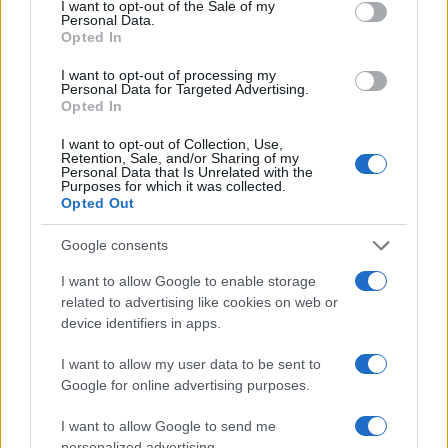
I want to opt-out of the Sale of my
Personal Data.
Σέρρες: Βίντεο
Στην ανακρίτρια η
Opted In
ντοκουμέντο από το
46χρονη που κατηγορε
τροχαίο με νεκρούς μητέρα
για τον φονικό εμπρη
και γιο – Ο οδηγός του
της Marfin
I want to opt-out of processing my
Personal Data for Targeted Advertising.
φορτηγού κατέγραψε τη
Opted In
σύγκρουση
I want to opt-out of Collection, Use,
Retention, Sale, and/or Sharing of my
Σχόλια
Personal Data that Is Unrelated with the
Purposes for which it was collected.
Opted Out
Google consents
I want to allow Google to enable storage
Σχολίασε εδώ
related to advertising like cookies on web or
device identifiers in apps.
50 /50
I want to allow my user data to be sent to
Google for online advertising purposes.
I want to allow Google to send me
personalized advertising.