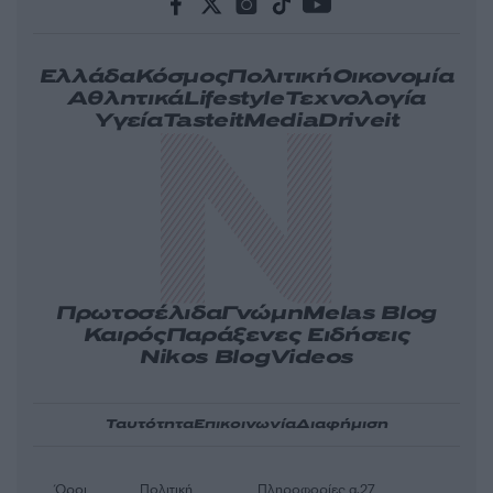
Ελλάδα
Κόσμος
Πολιτική
Οικονομία
Αθλητικά
Lifestyle
Τεχνολογία
Υγεία
Tasteit
Media
Driveit
Πρωτοσέλιδα
Γνώμη
Melas Blog
Καιρός
Παράξενες Ειδήσεις
Nikos Blog
Videos
Ταυτότητα
Επικοινωνία
Διαφήμιση
Όροι
Πολιτική
Πληροφορίες α.27