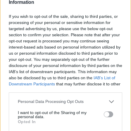
Information
If you wish to opt-out of the sale, sharing to third parties, or
processing of your personal or sensitive information for
targeted advertising by us, please use the below opt-out
section to confirm your selection. Please note that after your
opt-out request is processed you may continue seeing
interest-based ads based on personal information utilized by
us or personal information disclosed to third parties prior to
your opt-out. You may separately opt-out of the further
disclosure of your personal information by third parties on the
IAB’s list of downstream participants. This information may
Αν τα χάσατε
also be disclosed by us to third parties on the
IAB’s List of
Downstream Participants
that may further disclose it to other
third parties.
Please note that this website/app uses one or more Google
Personal Data Processing Opt Outs
services and may gather and store information including but
not limited to your visit or usage behaviour. You may click to
I want to opt-out of the Sharing of my
personal data.
grant or deny consent to Google and its third-party tags to
Opted In
use your data for below specified purposes in below Google
consent section.