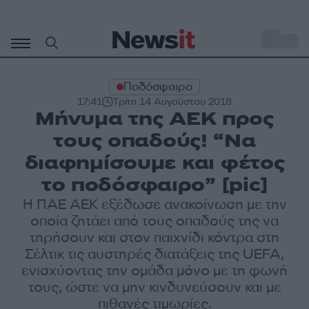
Μετάβαση
σε
o
30
περιεχόμενο
Ποδόσφαιρο
17:41
Τρίτη 14 Αυγούστου 2018
Μήνυμα της ΑΕΚ προς
τους οπαδούς! “Να
διαφημίσουμε και φέτος
το ποδόσφαιρο” [pic]
Η ΠΑΕ ΑΕΚ εξέδωσε ανακοίνωση με την
οποία ζητάει από τους οπαδούς της να
τηρήσουν και στον παιχνίδι κόντρα στη
Σέλτικ τις αυστηρές διατάξεις της UEFA,
ενισχύοντας την ομάδα μόνο με τη φωνή
τους, ώστε να μην κινδυνεύσουν και με
πιθανές τιμωρίες.