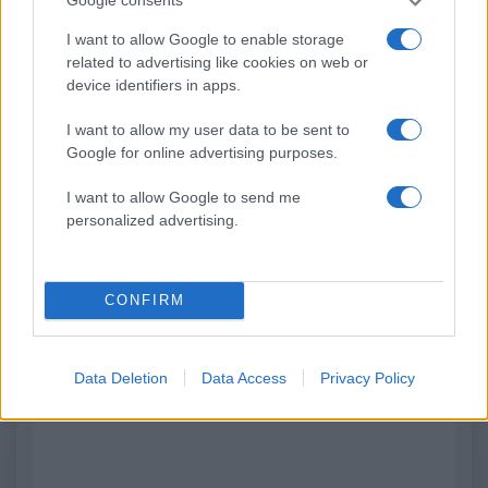
Google consents
Σέρρες: Βίντεο
Στον Εισαγγελέα η
ντοκουμέντο από το
46χρονη που κατηγορε
I want to allow Google to enable storage
τροχαίο με νεκρούς μητέρα
για τον φονικό εμπρη
related to advertising like cookies on web or
και γιο – Ο οδηγός του
της Marfin
φορτηγού κατέγραψε τη
device identifiers in apps.
σύγκρουση
I want to allow my user data to be sent to
Google for online advertising purposes.
Σχόλια
I want to allow Google to send me
personalized advertising.
Σχολίασε εδώ
CONFIRM
50 /50
Data Deletion
Data Access
Privacy Policy