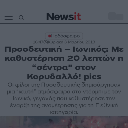
Μετάβαση
σε
o
30
περιεχόμενο
Ποδόσφαιρο
16:47
Κυριακή 3 Μαρτίου 2019
Προοδευτική – Ιωνικός: Με
καθυστέρηση 20 λεπτών η
“σέντρα” στον
Κορυδαλλό! pics
Οι φίλοι της Προοδευτικής δημιούργησαν
μια “καυτή” ατμόσφαιρα στο ντέρμπι με τον
Ιωνικό, γεγονός που καθυστέρησε την
έναρξη της αναμέτρησης για τη Γ εθνική
κατηγορία.