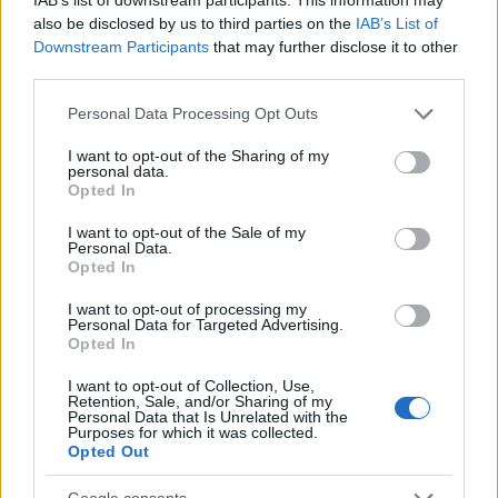
also be disclosed by us to third parties on the
IAB’s List of
Downstream Participants
that may further disclose it to other
third parties.
Please note that this website/app uses one or more Google
Personal Data Processing Opt Outs
services and may gather and store information including but
not limited to your visit or usage behaviour. You may click to
I want to opt-out of the Sharing of my
personal data.
grant or deny consent to Google and its third-party tags to
Opted In
use your data for below specified purposes in below Google
consent section.
I want to opt-out of the Sale of my
Personal Data.
Αν τα χάσατε
Opted In
I want to opt-out of processing my
Personal Data for Targeted Advertising.
Opted In
I want to opt-out of Collection, Use,
Retention, Sale, and/or Sharing of my
Personal Data that Is Unrelated with the
Purposes for which it was collected.
Opted Out