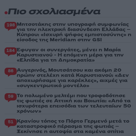
Πιο σχολιασμένα
Μητσοτάκης στην υπογραφή συμφωνίας
198
για την ηλεκτρική διασύνδεση Ελλάδας –
Κύπρου: «Ισχυρή ψήφος εμπιστοσύνης» η
είσοδος της Meridiam στην GSI
Έφυγαν οι συνεργάτες, μένει η Μαρία
184
Καρυστιανού - Η επόμενη μέρα για την
«Ελπίδα για τη Δημοκρατία»
Αυγερινός, Μουτσάτσου και ακόμη 20
86
πρώην στελέχη κατά Καρυστιανού: «Δεν
αποχωρήσαμε για καρέκλες», αιχμές για
«συγκεντρωτικό μοντέλο»
Το πολωμένο μελτέμι που τροφοδότησε
59
τις φωτιές σε Αττική και Βοιωτία: «Από τα
ισχυρότερα επεισόδια των τελευταίων 50
χρόνων»
Κρανίου τόπος το Πόρτο Γερμενό μετά το
51
καταστροφικό πέρασμα της φωτιάς –
Ξεκίνησε η αυτοψία στα καμένα σπίτια