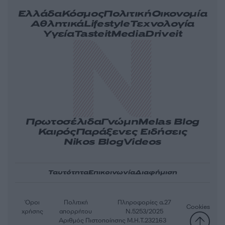
Ελλάδα
Κόσμος
Πολιτική
Οικονομία
Αθλητικά
Lifestyle
Τεχνολογία
Υγεία
Tasteit
Media
Driveit
Πρωτοσέλιδα
Γνώμη
Melas Blog
Καιρός
Παράξενες Ειδήσεις
Nikos Blog
Videos
Ταυτότητα
Επικοινωνία
Διαφήμιση
Όροι
Πολιτική
Πληροφορίες α.27
Cookies
χρήσης
απορρήτου
Ν.5253/2025
Αριθμός Πιστοποίησης Μ.Η.Τ.232163