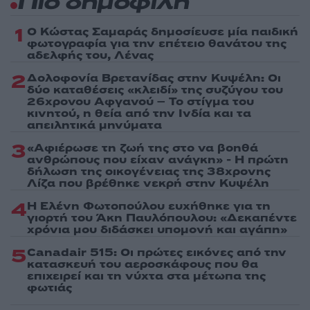
Πιο δημοφιλή
1
Ο Κώστας Σαμαράς δημοσίευσε μία παιδική
φωτογραφία για την επέτειο θανάτου της
αδελφής του, Λένας
2
Δολοφονία Βρετανίδας στην Κυψέλη: Οι
δύο καταθέσεις «κλειδί» της συζύγου του
26χρονου Αφγανού – Το στίγμα του
κινητού, η θεία από την Ινδία και τα
απειλητικά μηνύματα
3
«Αφιέρωσε τη ζωή της στο να βοηθά
ανθρώπους που είχαν ανάγκη» - Η πρώτη
δήλωση της οικογένειας της 38χρονης
Λίζα που βρέθηκε νεκρή στην Κυψέλη
4
Η Ελένη Φωτοπούλου ευχήθηκε για τη
γιορτή του Άκη Παυλόπουλου: «Δεκαπέντε
χρόνια μου διδάσκει υπομονή και αγάπη»
5
Canadair 515: Οι πρώτες εικόνες από την
κατασκευή του αεροσκάφους που θα
επιχειρεί και τη νύχτα στα μέτωπα της
φωτιάς