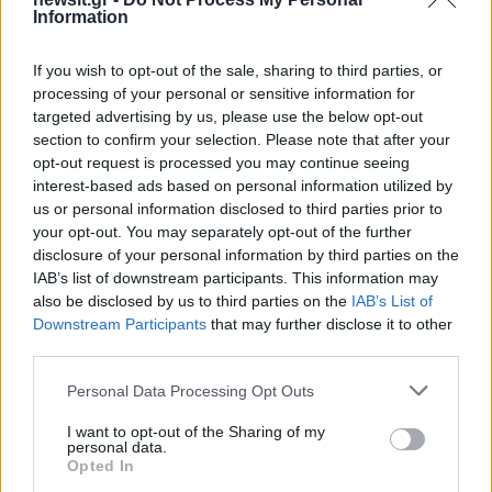
Information
If you wish to opt-out of the sale, sharing to third parties, or
processing of your personal or sensitive information for
targeted advertising by us, please use the below opt-out
section to confirm your selection. Please note that after your
opt-out request is processed you may continue seeing
interest-based ads based on personal information utilized by
us or personal information disclosed to third parties prior to
your opt-out. You may separately opt-out of the further
disclosure of your personal information by third parties on the
IAB’s list of downstream participants. This information may
also be disclosed by us to third parties on the
IAB’s List of
Αν τα χάσατε
Downstream Participants
that may further disclose it to other
third parties.
Please note that this website/app uses one or more Google
Personal Data Processing Opt Outs
services and may gather and store information including but
not limited to your visit or usage behaviour. You may click to
I want to opt-out of the Sharing of my
personal data.
grant or deny consent to Google and its third-party tags to
Opted In
use your data for below specified purposes in below Google