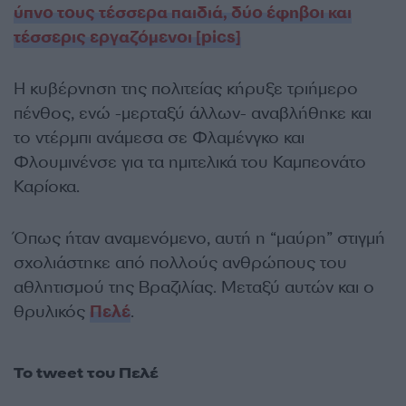
ύπνο τους τέσσερα παιδιά, δύο έφηβοι και
τέσσερις εργαζόμενοι [pics]
Η κυβέρνηση της πολιτείας κήρυξε τριήμερο
πένθος, ενώ -μερταξύ άλλων- αναβλήθηκε και
το ντέρμπι ανάμεσα σε Φλαμένγκο και
Φλουμινένσε για τα ημιτελικά του Καμπεονάτο
Καρίοκα.
Όπως ήταν αναμενόμενο, αυτή η “μαύρη” στιγμή
σχολιάστηκε από πολλούς ανθρώπους του
αθλητισμού της Βραζιλίας. Μεταξύ αυτών και ο
θρυλικός
Πελέ
.
Το
tweet
του Πελέ