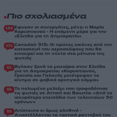
Πιο σχολιασμένα
Έφυγαν οι συνεργάτες, μένει η Μαρία
184
Καρυστιανού - Η επόμενη μέρα για την
«Ελπίδα για τη Δημοκρατία»
Canadair 515: Οι πρώτες εικόνες από την
131
κατασκευή του αεροσκάφους που θα
επιχειρεί και τη νύχτα στα μέτωπα της
φωτιάς
Βγήκαν ξανά τα μαχαίρια στην Ελπίδα
61
για τη Δημοκρατία: «Καρυστιανού,
Γρατσία και Γαλανός μετέτρεψαν το
κίνημα σε φοβικό αρχηγικό κόμμα»
Το πολωμένο μελτέμι που τροφοδότησε
59
τις φωτιές σε Αττική και Βοιωτία: «Από τα
ισχυρότερα επεισόδια των τελευταίων 50
χρόνων»
Απίστευτο κι όμως αληθινό -
55
Aναστέλλονται τα τακτικά ραντεβού του