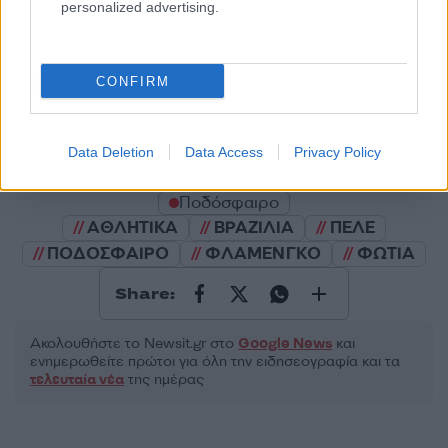
personalized advertising.
2000 /2000
CONFIRM
Υποβολή σχολίου
Data Deletion
Data Access
Privacy Policy
Όροι Χρήσης
. Το site προστατεύεται από reCAPTCHA, ισχύουν
Πολιτική Απορρήτου
&
Όροι Χρήσης
της Google.
Ποδόσφαιρο
ΑΘΛΗΤΙΚΑ
ΒΡΑΖΙΛΙΑ
ΠΕΛΕ
ΠΟΔΟΣΦΑΙΡΟ
ΦΛΑΜΕΝΓΚΟ
ΦΩΤΙΑ
Share:
Ακολουθήστε το Νewsit.gr στο
Google News
και
ενημερωθείτε πρώτοι για όλη την ειδησεογραφία και τα
τελευταία νέα
της ημέρας