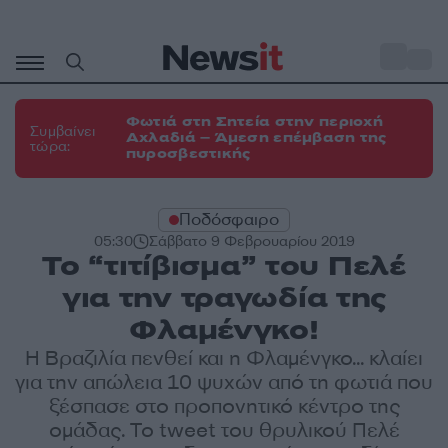
Μετάβαση
σε
o
31
περιεχόμενο
Φωτιά στη Σητεία στην περιοχή
Συμβαίνει
Αχλαδιά – Άμεση επέμβαση της
τώρα:
πυροσβεστικής
Ποδόσφαιρο
05:30
Σάββατο 9 Φεβρουαρίου 2019
Το “τιτίβισμα” του Πελέ
για την τραγωδία της
Φλαμένγκο!
Η Βραζιλία πενθεί και η Φλαμένγκο... κλαίει
για την απώλεια 10 ψυχών από τη φωτιά που
ξέσπασε στο προπονητικό κέντρο της
ομάδας. Το tweet του θρυλικού Πελέ