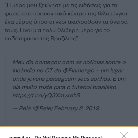
“Η μέρα μου ξεκίνησε με τις ειδήσεις για τη
φωτιά στο προπονητικό κέντρο της Φλαμένγκο,
ένα μέρος όπου οι νέοι ακολουθούν τα όνειρά
τους. Είναι μια πολύ θλιβερή μέρα για το
ποδόσφαιρο της Βραζιλίας”
Meu dia começou com as notícias sobre o
incêndio no CT do
@Flamengo
– um lugar
onde jovens perseguem seus sonhos. É um
dia muito triste para o futebol brasileiro.
https://t.co/yQ3XmyxehS
— Pelé (@Pele)
February 8, 2019
ΔΙΑΦΗΜΙΣΗ
newsit.gr -
Do Not Process My Personal