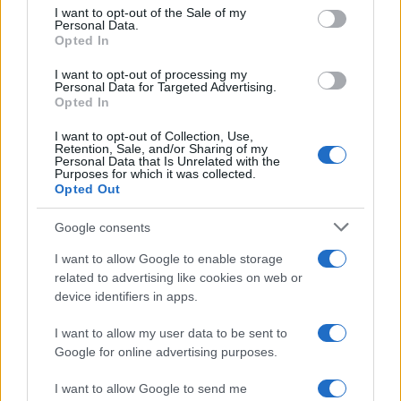
consent section.
I want to opt-out of the Sale of my
Personal Data.
Opted In
Ανησυχία από το ξέσπασμα
Σοκαριστική υπόθεση 
του ιού του Δυτικού Νείλου
Κρήτη: Τουρίστας ρωτ
με κρούσματα στην Αττική
πόσο να πληρώσει για
I want to opt-out of processing my
Personal Data for Targeted Advertising.
- «Καμπανάκι» από τον
ασελγήσει σε 10χρο
Opted In
Ιατρικό Σύλλογο Αθηνών
κορίτσι - Το παιδί καθ
για την προστασία της
αμέριμνο σε αυλή
I want to opt-out of Collection, Use,
δημόσιας υγείας
επιχείρησης
Retention, Sale, and/or Sharing of my
Personal Data that Is Unrelated with the
Purposes for which it was collected.
Opted Out
Σχόλια
Google consents
I want to allow Google to enable storage
related to advertising like cookies on web or
device identifiers in apps.
Σχολίασε εδώ
I want to allow my user data to be sent to
Google for online advertising purposes.
50 /50
I want to allow Google to send me