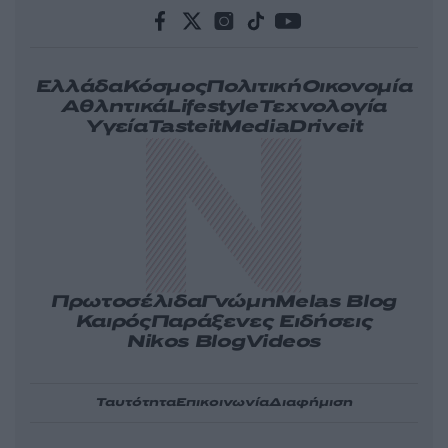
Ελλάδα
Κόσμος
Πολιτική
Οικονομία
Αθλητικά
Lifestyle
Τεχνολογία
Υγεία
Tasteit
Media
Driveit
Πρωτοσέλιδα
Γνώμη
Melas Blog
Καιρός
Παράξενες Ειδήσεις
Nikos Blog
Videos
Ταυτότητα
Επικοινωνία
Διαφήμιση