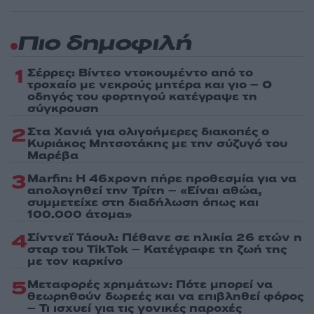
Πιο δημοφιλή
1
Σέρρες: Βίντεο ντοκουμέντο από το
τροχαίο με νεκρούς μητέρα και γιο – Ο
οδηγός του φορτηγού κατέγραψε τη
σύγκρουση
2
Στα Χανιά για ολιγοήμερες διακοπές ο
Κυριάκος Μητσοτάκης με την σύζυγό του
Μαρέβα
3
Marfin: Η 46χρονη πήρε προθεσμία για να
απολογηθεί την Τρίτη – «Είναι αθώα,
συμμετείχε στη διαδήλωση όπως και
100.000 άτομα»
4
Σίντνεϊ Τάουλ: Πέθανε σε ηλικία 26 ετών η
σταρ του TikTok – Kατέγραφε τη ζωή της
με τον καρκίνο
5
Μεταφορές χρημάτων: Πότε μπορεί να
θεωρηθούν δωρεές και να επιβληθεί φόρος
– Τι ισχυεί για τις γονικές παροχές