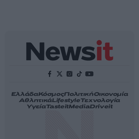
Ελλάδα
Κόσμος
Πολιτική
Οικονομία
Αθλητικά
Lifestyle
Τεχνολογία
Υγεία
Tasteit
Media
Driveit