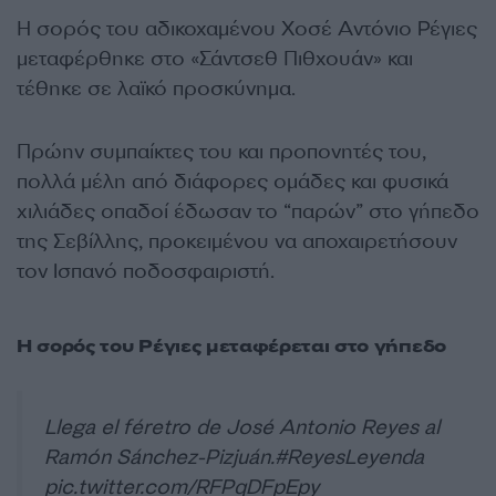
Η σορός του αδικοχαμένου Χοσέ Αντόνιο Ρέγιες
μεταφέρθηκε στο «Σάντσεθ Πιθχουάν» και
τέθηκε σε λαϊκό προσκύνημα.
Πρώην συμπαίκτες του και προπονητές του,
πολλά μέλη από διάφορες ομάδες και φυσικά
χιλιάδες οπαδοί έδωσαν το “παρών” στο γήπεδο
της Σεβίλλης, προκειμένου να αποχαιρετήσουν
τον Ισπανό ποδοσφαιριστή.
Η σορός του Ρέγιες μεταφέρεται στο γήπεδο
Llega el féretro de José Antonio Reyes al
Ramón Sánchez-Pizjuán.
#ReyesLeyenda
pic.twitter.com/RFPqDFpEpy