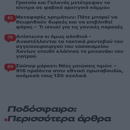
Γρατσία και Γαλανός μετέτρεψαν το
κίνημα σε φοβικό αρχηγικό κόμμα»
Μεταφορές χρημάτων: Πότε μπορεί να
82
θεωρηθούν δωρεές και να επιβληθεί
φόρος – Τι ισχυεί για τις γονικές παροχές
Απίστευτο κι όμως αληθινό -
79
Aναστέλλονται τα τακτικά ραντεβού του
αγγειοχειρουργού του νοσοκομείου
Χανίων επειδή κλάπηκε το μηχανάκι του
γιατρού
Σούπερ μάρκετ: Νέες μειώσεις τιμών –
68
916 προϊόντα στην εθνική πρωτοβουλία,
ανάμεσά τους 130 σχολικά
Ποδόσφαιρο:
Περισσότερα άρθρα