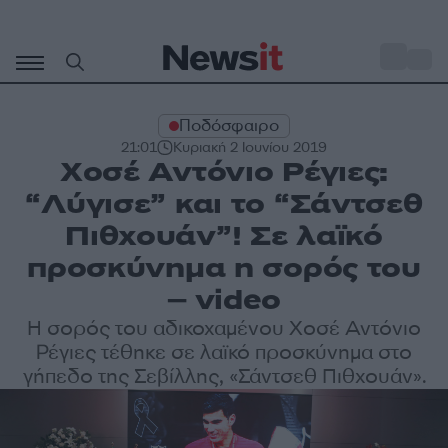
Μετάβαση
σε
o
31
περιεχόμενο
Ποδόσφαιρο
21:01
Κυριακή 2 Ιουνίου 2019
Χοσέ Αντόνιο Ρέγιες:
“Λύγισε” και το “Σάντσεθ
Πιθχουάν”! Σε λαϊκό
προσκύνημα η σορός του
– video
Η σορός του αδικοχαμένου Χοσέ Αντόνιο
Ρέγιες τέθηκε σε λαϊκό προσκύνημα στο
γήπεδο της Σεβίλλης, «Σάντσεθ Πιθχουάν».