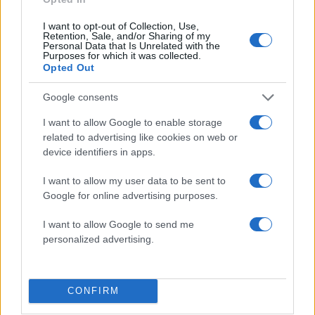
I want to opt-out of Collection, Use,
Retention, Sale, and/or Sharing of my
Personal Data that Is Unrelated with the
Purposes for which it was collected.
Opted Out
Αν τα χάσατε
Google consents
I want to allow Google to enable storage
related to advertising like cookies on web or
device identifiers in apps.
I want to allow my user data to be sent to
Google for online advertising purposes.
Τραγωδία με 4χρονο αγόρι
Οι 6 όροι «φωτιά» του 
I want to allow Google to send me
στην Πάρο: Τα τρία σημεία
στις ΗΠΑ για τα Στενά
personalized advertising.
που εστιάζουν οι
Ορμούζ - «Ποτέ δεν 
αστυνομικοί για τον πνιγμό
κάνουμε πίσω, είτε 
στην πισίνα
πόλεμο είτε σε
διαπραγματεύσεις
CONFIRM