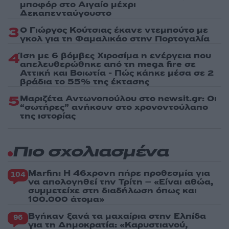
μποφόρ στο Αιγαίο μέχρι
Δεκαπενταύγουστο
3
Ο Γιώργος Κούτσιας έκανε ντεμπούτο με
γκολ για τη Φαμαλικάο στην Πορτογαλία
4
Ίση με 6 βόμβες Χιροσίμα η ενέργεια που
απελευθερώθηκε από τη mega fire σε
Αττική και Βοιωτία - Πώς κάηκε μέσα σε 2
βράδια το 55% της έκτασης
5
Μαριζέτα Αντωνοπούλου στο newsit.gr: Οι
“σωτήρες” ανήκουν στο χρονοντούλαπο
της ιστορίας
Πιο σχολιασμένα
Marfin: Η 46χρονη πήρε προθεσμία για
104
να απολογηθεί την Τρίτη – «Είναι αθώα,
συμμετείχε στη διαδήλωση όπως και
100.000 άτομα»
Βγήκαν ξανά τα μαχαίρια στην Ελπίδα
96
για τη Δημοκρατία: «Καρυστιανού,