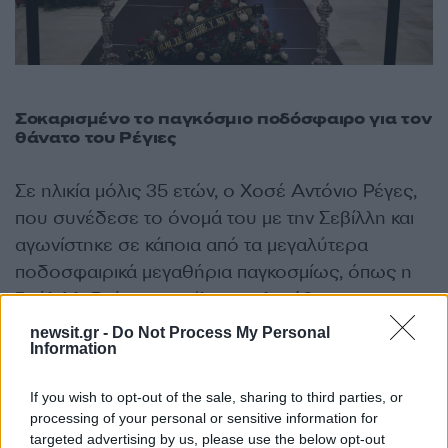
Σοκαρισμένο το παγκόσμιο ποδόσφαιρο για τον
θάνατο του Ρέγιες
Σε ηλικία μόλις 35 ετών, ο Χοσέ Αντόνιο Ρέγες,
που συνέδεσε το όνομά του με την Σεβίλλη και
αγωνίστηκε σε κάποια από τα μεγαλύτερα
ποδοσφαιρικά μεγαθήρια παγκοσμίως, όπως η
Ρεάλ Μαδρίτης και η Άρσεναλ, πέθανε σε
τροχαίο δυστύχημα.
newsit.gr -
Do Not Process My Personal
Information
Ο Ρέγιες αγωνιζόταν στην ισπανική
If you wish to opt-out of the sale, sharing to third parties, or
Εξτρεμαδούρα, ομάδας της δεύτερης
processing of your personal or sensitive information for
κατηγορίας, μαζί με τον άλλοτε συμπαίκτη του
targeted advertising by us, please use the below opt-out