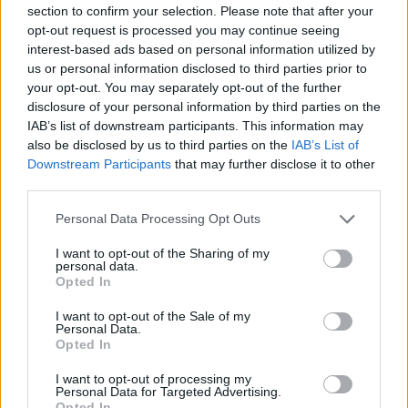
section to confirm your selection. Please note that after your
Ντιέγκο Κάπελ. Στο παρελθόν, όπως
opt-out request is processed you may continue seeing
προαναφέραμε, είχε φορέσει μεταξύ άλλων τις
interest-based ads based on personal information utilized by
φανέλες των Άρσεναλ, Ατλέτικο Μαδρίτης,
us or personal information disclosed to third parties prior to
Μπενφίκα, Εσπανιόλ.
your opt-out. You may separately opt-out of the further
disclosure of your personal information by third parties on the
IAB’s list of downstream participants. This information may
Έχει κατακτήσει το πρωτάθλημα Ισπανίας με την
also be disclosed by us to third parties on the
IAB’s List of
Βασίλισσα, αλλά και το Europa League τρεις
Downstream Participants
that may further disclose it to other
third parties.
φορές με την Σεβίλλη.
Please note that this website/app uses one or more Google
Personal Data Processing Opt Outs
ΔΙΑΦΗΜΙΣΗ
services and may gather and store information including but
not limited to your visit or usage behaviour. You may click to
I want to opt-out of the Sharing of my
personal data.
grant or deny consent to Google and its third-party tags to
Opted In
use your data for below specified purposes in below Google
consent section.
I want to opt-out of the Sale of my
Personal Data.
Opted In
I want to opt-out of processing my
Personal Data for Targeted Advertising.
Opted In