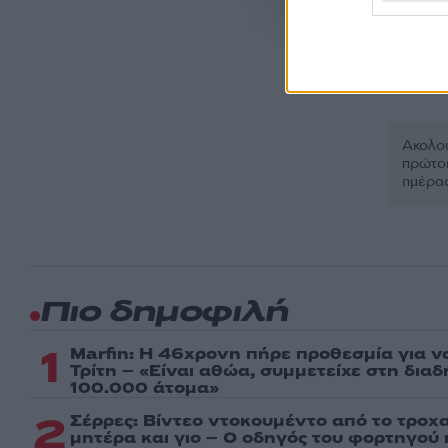
Δ
Ακολου
πρώτοι
ημέρα
Πιο δημοφιλή
1
Marfin: Η 46χρονη πήρε προθεσμία για ν
Τρίτη – «Είναι αθώα, συμμετείχε στη δια
100.000 άτομα»
2
Σέρρες: Βίντεο ντοκουμέντο από το τροχα
μητέρα και γιο – Ο οδηγός του φορτηγού