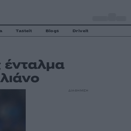
o
Αθήνα
27
C
a
Tasteit
Blogs
Driveit
ς ένταλμα
ιλιάνο
ΔΙΑΦΗΜΙΣΗ