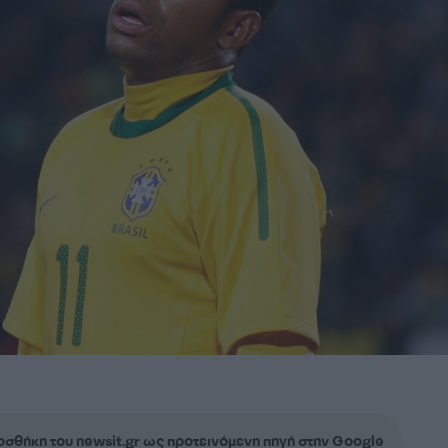
σθήκη του newsit.gr ως προτεινόμενη πηγή στην Google