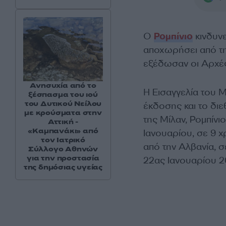
Ο
Ρομπίνιο
κινδυνε
αποχωρήσει από τη
εξέδωσαν οι Αρχές 
Ανησυχία από το
Η Εισαγγελία του 
ξέσπασμα του ιού
του Δυτικού Νείλου
έκδοσης και το διε
με κρούσματα στην
της Μίλαν, Ρομπίνιο
Αττική -
«Καμπανάκι» από
Ιανουαρίου, σε 9 
τον Ιατρικό
από την Αλβανία, 
Σύλλογο Αθηνών
για την προστασία
22ας Ιανουαρίου 2
της δημόσιας υγείας