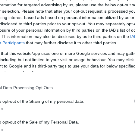
ου υπήρχαν στην έκθεση της απόφασης του δικαστη
formation for targeted advertising by us, please use the below opt-out s
πρώην επιθετικός και οι «συνεργοί» του έδειξαν «ιδι
r selection. Please note that after your opt-out request is processed y
«το θύμα που ταπεινώθηκε βάναυσα».
eing interest-based ads based on personal information utilized by us or
disclosed to third parties prior to your opt-out. You may separately opt-
losure of your personal information by third parties on the IAB’s list of
. This information may also be disclosed by us to third parties on the
IA
Participants
that may further disclose it to other third parties.
ΔΙΑΦΗΜΙΣΗ
 that this website/app uses one or more Google services and may gath
including but not limited to your visit or usage behaviour. You may click 
 to Google and its third-party tags to use your data for below specifi
ogle consent section.
l Data Processing Opt Outs
o opt-out of the Sharing of my personal data.
In
o opt-out of the Sale of my Personal Data.
In