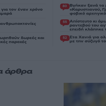
Βγήκαν ξανά τα 
80
για τον έναν χρόνο
«Καρυστιανού, Γ
αμαρά
φοβικό αρχηγικ
Απίστευτο κι όμ
55
ς ανθρωποκτονίες
ραντεβού του αγ
επειδή κλάπηκε 
Στα Χανιά για ο
εωρηθούν δωρεές και
52
με την σύζυγό τ
νικές παροχές
α άρθρα