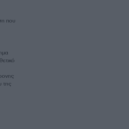
ση που
υ
τημα
θετικό
χρονης
υ της