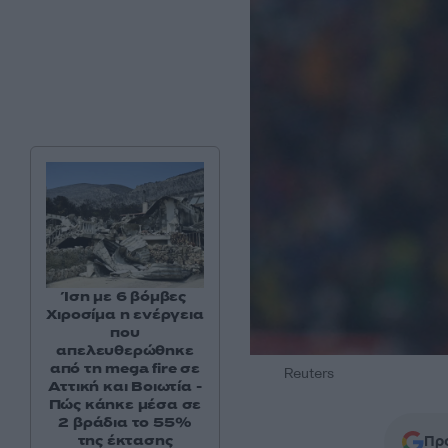
Ίση με 6 βόμβες
Χιροσίμα η ενέργεια
που
απελευθερώθηκε
από τη mega fire σε
Reuters
Αττική και Βοιωτία -
Πώς κάηκε μέσα σε
2 βράδια το 55%
της έκτασης
Προ