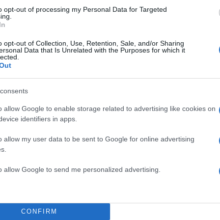
to opt-out of processing my Personal Data for Targeted
ing.
α
In
o opt-out of Collection, Use, Retention, Sale, and/or Sharing
ersonal Data that Is Unrelated with the Purposes for which it
lected.
Out
Σχολίασε εδώ
consents
o allow Google to enable storage related to advertising like cookies on
50
evice identifiers in apps.
o allow my user data to be sent to Google for online advertising
s.
2000 /
to allow Google to send me personalized advertising.
Υποβολή σχολίου
ροστατεύεται από reCAPTCHA, ισχύουν
Πολιτική Απορρήτου
&
Όροι Χρήσης
της
CONFIRM