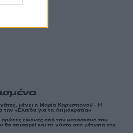
ασμένα
γάτες, μένει η Μαρία Καρυστιανού - Η
α την «Ελπίδα για τη Δημοκρατία»
ι πρώτες εικόνες από την κατασκευή του
 θα επιχειρεί και τη νύχτα στα μέτωπα της