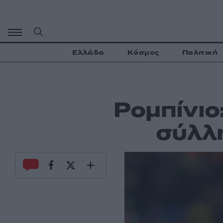
Μετάβαση
σε
περιεχόμενο
Ελλάδα
Κόσμος
Πολιτική
Ρομπίνιο
σύλλη