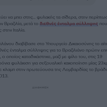
ύει να μπει στης… φυλακής τα σίδερα, στην περίπτω
ν Βραζιλία, μετά το
διεθνές ένταλμα σύλληψης
πο
στην Ιταλία.
Μιλάνου διαβίβασε στο Υπουργείο Δικαιοσύνης το αί
θνές ένταλμα σύλληψης για το Βραζιλιάνο πρώην επι
, ο οποίος καταδικάστηκε, μαζί με φίλο του, στις 19
χρόνια φυλάκιση για σεξουαλική κακοποίηση μίας 23
σε κλαμπ στην πρωτεύουσα της Λομβαρδίας το βράδ
013.
ΔΙΑΦΗΜΙΣΗ