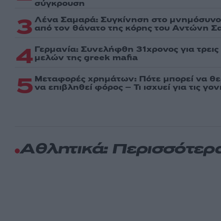
σύγκρουση
3
Λένα Σαμαρά: Συγκίνηση στο μνημόσυνο 
από τον θάνατο της κόρης του Αντώνη Σ
4
Γερμανία: Συνελήφθη 31χρονος για τρει
μελών της greek mafia
5
Μεταφορές χρημάτων: Πότε μπορεί να θ
να επιβληθεί φόρος – Τι ισχυεί για τις γο
Αθλητικά: Περισσότερ