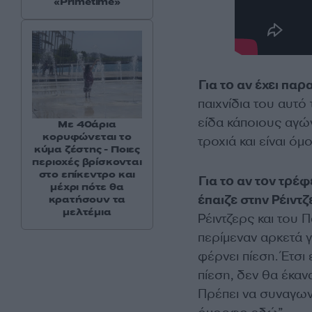
«Primetime»
Για το αν έχει πα
παιχνίδια του αυτό
είδα κάποιους αγώνε
Με 40άρια
κορυφώνεται το
τροχιά και είναι ό
κύμα ζέστης - Ποιες
περιοχές βρίσκονται
στο επίκεντρο και
Για το αν τον τρέ
μέχρι πότε θα
έπαιζε στην Ρέιντ
κρατήσουν τα
μελτέμια
Ρέιντζερς και του 
περίμεναν αρκετά γ
φέρνει πίεση. Έτσι
πίεση, δεν θα έκαν
Πρέπει να συναγων