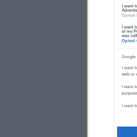
I want 
Advertis
Opted 
I want t
of my P
was col
Opted 
Google 
I want t
web or d
I want t
purpose
I want 