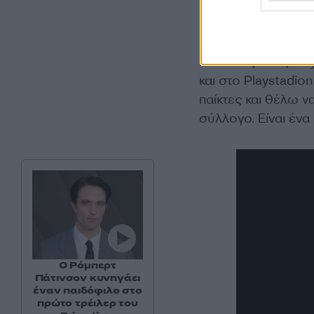
Για το τι γνωρίζε
παιδί παίζοντας Pl
και στο Playstadio
παίκτες και θέλω ν
σύλλογο. Είναι ένα
Ο Ρόμπερτ
Πάτινσον κυνηγάει
έναν παιδόφιλο στο
πρώτο τρέιλερ του