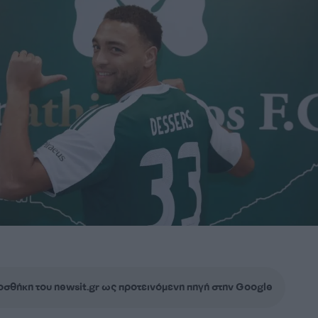
σθήκη του newsit.gr ως προτεινόμενη πηγή στην Google