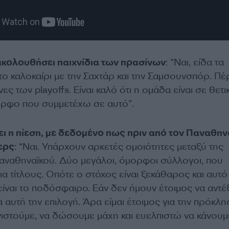
ρακολουθήσει παιχνίδια των πρασίνων
: “Ναι, είδα τα
 το καλοκαίρι με την Σαχτάρ και την Σαμσουνσπόρ. Πέ
ς των playoffs. Είναι καλό ότι η ομάδα είναι σε θετι
μορφο που συμμετέχω σε αυτό”.
φει η πίεση, με δεδομένο πως πριν από τον Παναθην
ζερς
: “Ναι. Υπάρχουν αρκετές ομοιότητες μεταξύ της
Παναθηναϊκού. Δύο μεγάλοι, όμορφοι σύλλογοι, που
ια τίτλους. Οπότε ο στόχος είναι ξεκάθαρος και αυτό
 είναι το ποδόσφαιρο. Εάν δεν ήμουν έτοιμος να αντέ
α αυτή την επιλογή. Άρα είμαι έτοιμος για την πρόκλη
ιστούμε, να δώσουμε μάχη και ευελπιστώ να κάνουμε