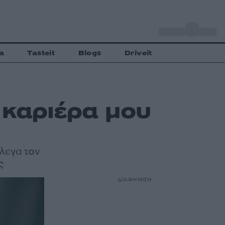
o
Αθήνα
29
C
a
Tasteit
Blogs
Driveit
ν καριέρα μου
έλεγα τον
ς
ΔΙΑΦΗΜΙΣΗ