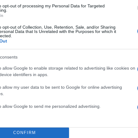
to opt-out of processing my Personal Data for Targeted
ing.
In
o opt-out of Collection, Use, Retention, Sale, and/or Sharing
ersonal Data that Is Unrelated with the Purposes for which it
lected.
Out
consents
o allow Google to enable storage related to advertising like cookies on
evice identifiers in apps.
o allow my user data to be sent to Google for online advertising
s.
to allow Google to send me personalized advertising.
CONFIRM