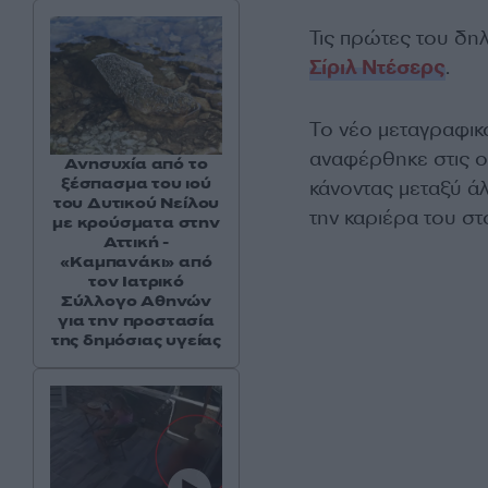
Τις πρώτες του δ
Σίριλ Ντέσερς
.
Το νέο μεταγραφικ
αναφέρθηκε στις ομ
Ανησυχία από το
ξέσπασμα του ιού
κάνοντας μεταξύ ά
του Δυτικού Νείλου
την καριέρα του σ
με κρούσματα στην
Αττική -
«Καμπανάκι» από
τον Ιατρικό
Σύλλογο Αθηνών
για την προστασία
της δημόσιας υγείας