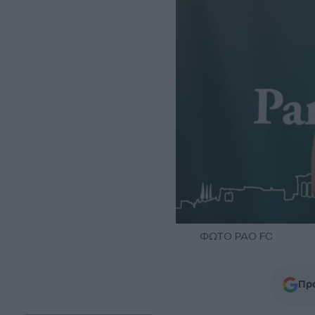
ΦΩΤΟ PAO FC
Προ