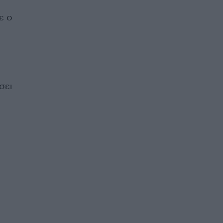
ε ο
σει