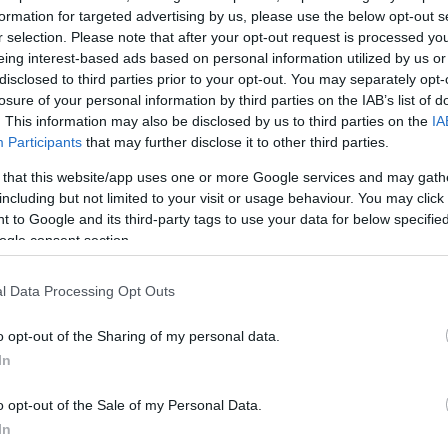
τζερς εδώ, την ατμόσφαιρα του γηπέδου, το πάθος τ
formation for targeted advertising by us, please use the below opt-out s
τητα της ομάδας. Θεωρώ ότι έπαιξαν δύο καλά παιχν
r selection. Please note that after your opt-out request is processed y
ρς. Μίλησα επίσης με τον Ίνγκι Ίνγκασον, τον οποίο
eing interest-based ads based on personal information utilized by us or
disclosed to third parties prior to your opt-out. You may separately opt-
ια, και είχε μόνο θετικά λόγια να πει για τον σύλλογ
losure of your personal information by third parties on the IAB’s list of
και επηρέασαν την απόφασή μου”.
. This information may also be disclosed by us to third parties on the
IA
Participants
that may further disclose it to other third parties.
υ σχημάτισε από τον Παναθηναϊκό στα ματς με την
 that this website/app uses one or more Google services and may gath
μία δυνατή ομάδα που της αρέσει να παίζει ποδόσφαιρ
including but not limited to your visit or usage behaviour. You may click 
 to Google and its third-party tags to use your data for below specifi
μπάλα, που θέλει να επιτίθεται. Αυτή η φιλοσοφία ταιρ
ogle consent section.
κή μου”.
l Data Processing Opt Outs
ΔΙΑΦΗΜΙΣΗ
o opt-out of the Sharing of my personal data.
In
o opt-out of the Sale of my Personal Data.
In