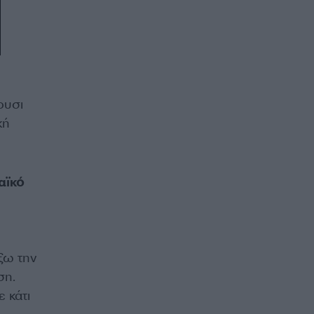
ρυσι
κή
αϊκό
ξω την
ση.
 κάτι