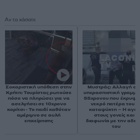
Αν τα χάσατε
Σοκαριστική υπόθεση στην
Μυστράς: Αλλαγή στ
Κρήτη: Τουρίστας ρωτούσε
υπερασπιστική γραμμή
πόσο να πληρώσει για να
55χρονου που έκρυψε
ασελγήσει σε 10χρονο
νεκρό πατέρα του σ
κορίτσι - Το παιδί καθόταν
καταψύκτη – Η αγά
αμέριμνο σε αυλή
στους γονείς και η
επιχείρησης
διαφωνία με την αδε
του