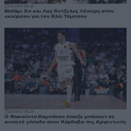
19:33
07.08.26
Μαϊάμι Χιτ και Λος Άντζελες Λέικερς στην
«κούρσα» για τον Κλέι Τόμπσον
18:56
07.08.26
Ο Φακούντο Καμπάτσο έπαιξε μπάσκετ σε
ανοιχτό γήπεδο στην Κόρδοβα της Αργεντινής