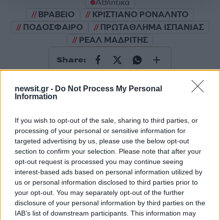
Αθλητικά
ΒΡΑΒΕΙΟ
ΚΡΙΣΤΙΑΝΟ ΡΟΝΑΛΝΤΟ
ΠΟΔΟΣΦΑΙΡΟ
ΠΡΩΤΑΘΛΗΜΑ ΙΣΠΑΝΙΑΣ
ΡΕΑΛ ΜΑΔΡΙΤΗΣ
Share:
Ακολουθήστε το Νewsit.gr στο
Google News
και
newsit.gr -
Do Not Process My Personal
ενημερωθείτε πρώτοι για όλη την ειδησεογραφία και τα
Information
τελευταία νέα
της ημέρας
If you wish to opt-out of the sale, sharing to third parties, or
processing of your personal or sensitive information for
targeted advertising by us, please use the below opt-out
section to confirm your selection. Please note that after your
opt-out request is processed you may continue seeing
Πιο δημοφιλή
interest-based ads based on personal information utilized by
us or personal information disclosed to third parties prior to
1
Σέρρες: Βίντεο ντοκουμέντο από το
your opt-out. You may separately opt-out of the further
τροχαίο με νεκρούς μητέρα και γιο – Ο
οδηγός του φορτηγού κατέγραψε τη
disclosure of your personal information by third parties on the
σύγκρουση
IAB’s list of downstream participants. This information may