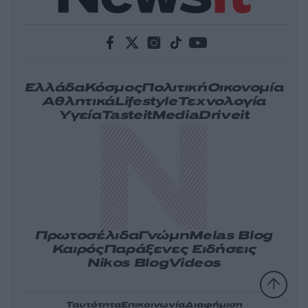
Ελλάδα
Κόσμος
Πολιτική
Οικονομία
Αθλητικά
Lifestyle
Τεχνολογία
Υγεία
Tasteit
Media
Driveit
Πρωτοσέλιδα
Γνώμη
Melas Blog
Καιρός
Παράξενες Ειδήσεις
Nikos Blog
Videos
Ταυτότητα
Επικοινωνία
Διαφήμιση