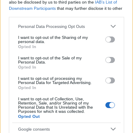
also be disclosed by us to third parties on the
IAB’s List of
2
Έρχεται τριήμερο με 40άρια και ισχυρά
Downstream Participants
that may further disclose it to other
μελτέμια - Οι περιοχές που θα είναι πιο
έντονα τα φαινόμενα
third parties.
3
Στα Χανιά για ολιγοήμερες διακοπές ο
Please note that this website/app uses one or more Google
Personal Data Processing Opt Outs
Κυριάκος Μητσοτάκης με την σύζυγό του
services and may gather and store information including but
Μαρέβα
not limited to your visit or usage behaviour. You may click to
I want to opt-out of the Sharing of my
personal data.
4
grant or deny consent to Google and its third-party tags to
Marfin: Η 46χρονη πήρε προθεσμία για να
Opted In
απολογηθεί την Τρίτη – «Είναι αθώα,
use your data for below specified purposes in below Google
συμμετείχε στη διαδήλωση όπως και
consent section.
I want to opt-out of the Sale of my
100.000 άτομα»
Personal Data.
Opted In
5
ΠΑΟΚ – Άντερλεχτ 0-1: Οι Θεσσαλονικείς
ηττήθηκαν στο τρελό ματς της Τούμπας και
I want to opt-out of processing my
θα ψάξουν την ανατροπή στο Βέλγιο
Personal Data for Targeted Advertising.
Opted In
Πιο σχολιασμένα
I want to opt-out of Collection, Use,
Retention, Sale, and/or Sharing of my
Personal Data that Is Unrelated with the
Purposes for which it was collected.
Έφυγαν οι συνεργάτες, μένει η Μαρία
184
Opted Out
Καρυστιανού - Η επόμενη μέρα για την
«Ελπίδα για τη Δημοκρατία»
Google consents
Canadair 515: Οι πρώτες εικόνες από την