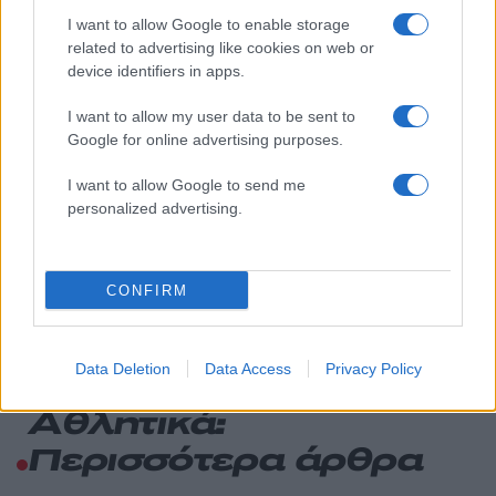
131
κατασκευή του αεροσκάφους που θα
I want to allow Google to enable storage
επιχειρεί και τη νύχτα στα μέτωπα της
related to advertising like cookies on web or
φωτιάς
device identifiers in apps.
Μεταφορές χρημάτων: Πότε μπορεί να
70
θεωρηθούν δωρεές και να επιβληθεί
I want to allow my user data to be sent to
φόρος – Τι ισχυεί για τις γονικές παροχές
Google for online advertising purposes.
Το πολωμένο μελτέμι που τροφοδότησε
59
τις φωτιές σε Αττική και Βοιωτία: «Από τα
I want to allow Google to send me
ισχυρότερα επεισόδια των τελευταίων 50
personalized advertising.
χρόνων»
Κρανίου τόπος το Πόρτο Γερμενό μετά το
51
καταστροφικό πέρασμα της φωτιάς –
CONFIRM
Ξεκίνησε η αυτοψία στα καμένα σπίτια
Data Deletion
Data Access
Privacy Policy
Αθλητικά:
Περισσότερα άρθρα