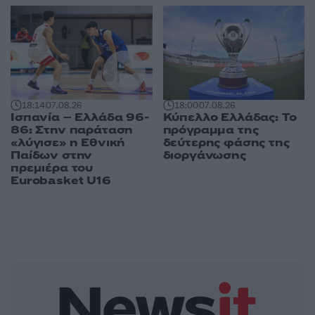
18:14
07.08.26
18:00
07.08.26
Ισπανία – Ελλάδα 96-
Κύπελλο Ελλάδας: Το
86: Στην παράταση
πρόγραμμα της
«λύγισε» η Εθνική
δεύτερης φάσης της
Παίδων στην
διοργάνωσης
πρεμιέρα του
Eurobasket U16