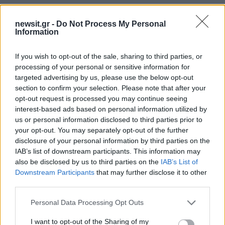
newsit.gr -
Do Not Process My Personal
Information
Πιο δημοφιλή
If you wish to opt-out of the sale, sharing to third parties, or
1
Έφυγαν οι συνεργάτες, μένει η Μαρία
processing of your personal or sensitive information for
Καρυστιανού - Η επόμενη μέρα για την
targeted advertising by us, please use the below opt-out
«Ελπίδα για τη Δημοκρατία»
section to confirm your selection. Please note that after your
2
Συγκίνηση στο τελευταίο αντίο στον Λάκη
opt-out request is processed you may continue seeing
Χαλκιά: Με την «Φάμπρικα», λαούτο και
interest-based ads based on personal information utilized by
κλαρίνα αποχαιρέτησαν την εμβληματική
us or personal information disclosed to third parties prior to
φωνή της μεταπολίτευσης
your opt-out. You may separately opt-out of the further
3
Ποιος είναι ο ελληνοκύπριος Sir Ντέμης
disclosure of your personal information by third parties on the
Χασάμπης: Από το σκάκι, στο Νόμπελ
IAB’s list of downstream participants. This information may
Χημείας και στο «τιμόνι» της AI της Google
also be disclosed by us to third parties on the
IAB’s List of
4
Το πολωμένο μελτέμι που τροφοδότησε τις
Downstream Participants
that may further disclose it to other
φωτιές σε Αττική και Βοιωτία: «Από τα
third parties.
ισχυρότερα επεισόδια των τελευταίων 50
χρόνων»
Please note that this website/app uses one or more Google
Personal Data Processing Opt Outs
services and may gather and store information including but
5
Ο Κώστας Σαμαράς δημοσίευσε μία παιδική
not limited to your visit or usage behaviour. You may click to
I want to opt-out of the Sharing of my
φωτογραφία για την επέτειο θανάτου της