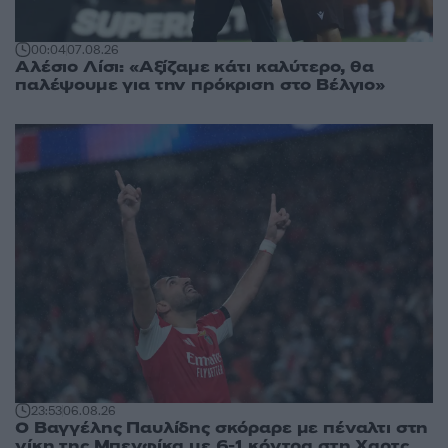
00:04
07.08.26
Αλέσιο Λίσι: «Αξίζαμε κάτι καλύτερο, θα
παλέψουμε για την πρόκριση στο Βέλγιο»
23:53
06.08.26
Ο Βαγγέλης Παυλίδης σκόραρε με πέναλτι στη
νίκη της Μπενφίκα με 6-1 κόντρα στη Χαρτς