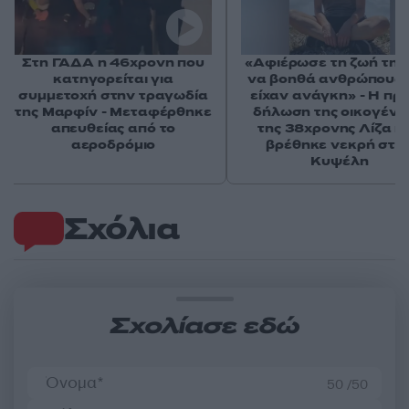
Στη ΓΑΔΑ η 46χρονη που
«Αφιέρωσε τη ζωή της
κατηγορείται για
να βοηθά ανθρώπους 
συμμετοχή στην τραγωδία
είχαν ανάγκη» - Η πρ
της Μαρφίν - Μεταφέρθηκε
δήλωση της οικογένε
απευθείας από το
της 38χρονης Λίζα π
αεροδρόμιο
βρέθηκε νεκρή στη
Κυψέλη
Σχόλια
Σχολίασε εδώ
50 /50