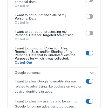
personal data.
αδελφής του, Λένας
grant or deny consent to Google and its third-party tags to
Opted In
use your data for below specified purposes in below Google
consent section.
I want to opt-out of the Sale of my
Personal Data.
Πιο σχολιασμένα
Opted In
Μητσοτάκης στην υπογραφή συμφωνίας
198
I want to opt-out of processing my
για την ηλεκτρική διασύνδεση Ελλάδας –
Personal Data for Targeted Advertising.
Κύπρου: «Ισχυρή ψήφος εμπιστοσύνης» η
Opted In
είσοδος της Meridiam στην GSI
I want to opt-out of Collection, Use,
Canadair 515: Οι πρώτες εικόνες από την
127
Retention, Sale, and/or Sharing of my
κατασκευή του αεροσκάφους που θα
Personal Data that Is Unrelated with the
επιχειρεί και τη νύχτα στα μέτωπα της
Purposes for which it was collected.
φωτιάς
Opted Out
Αυγερινός, Μουτσάτσου και ακόμη 20
85
Google consents
πρώην στελέχη κατά Καρυστιανού: «Δεν
αποχωρήσαμε για καρέκλες», αιχμές για
I want to allow Google to enable storage
«συγκεντρωτικό μοντέλο»
related to advertising like cookies on web or
Κρανίου τόπος το Πόρτο Γερμενό μετά το
device identifiers in apps.
51
καταστροφικό πέρασμα της φωτιάς –
Ξεκίνησε η αυτοψία στα καμένα σπίτια
I want to allow my user data to be sent to
Google for online advertising purposes.
Οδηγός στη Μύκονο άρπαξε τσάντα
47