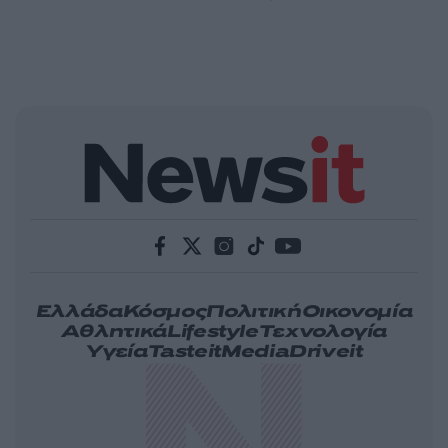
Ελλάδα
Κόσμος
Πολιτική
Οικονομία
Αθλητικά
Lifestyle
Τεχνολογία
Υγεία
Tasteit
Media
Driveit