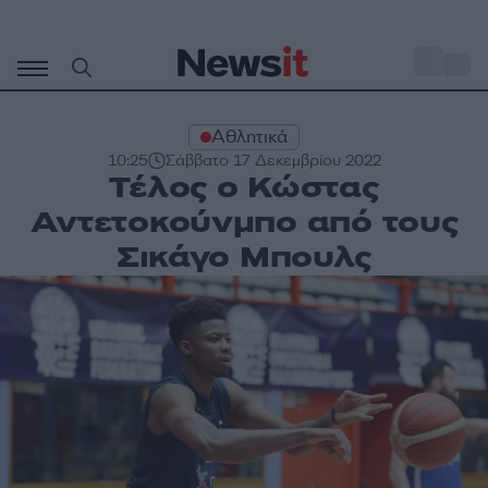
Μετάβαση
σε
o
28
περιεχόμενο
Αθλητικά
10:25
Σάββατο 17 Δεκεμβρίου 2022
Τέλος ο Κώστας
Αντετοκούνμπο από τους
Σικάγο Μπουλς