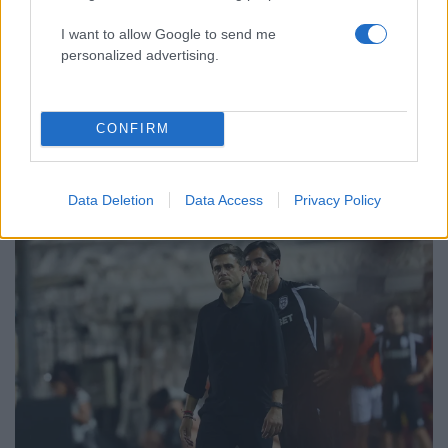
Hermès και Rolex αξίας 75.000 ευρώ από
Ουκρανό τουρίστα
I want to allow Google to send me
personalized advertising.
CONFIRM
Αθλητικά:
Περισσότερα άρθρα
Data Deletion
Data Access
Privacy Policy