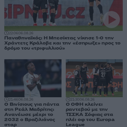
22:06
06.08.26
Παναθηναϊκός: Η Μπεσίκτας νίκησε 1-0 την
Χράντετς Κράλοβε και την «έσπρωξε» προς το
δρόμο του «τριφυλλιού»
21:46
06.08.26
21:30
06.08.26
Ο Βινίσιους για πάντα
Ο ΟΦΗ κλείνει
στη Ρεάλ Μαδρίτης:
ραντεβού με την
Ανανέωσε μέχρι το
ΤΣΣΚΑ Σόφιας στα
2032 ο Βραζιλιάνος
πλέι οφ του Europa
σταρ
League