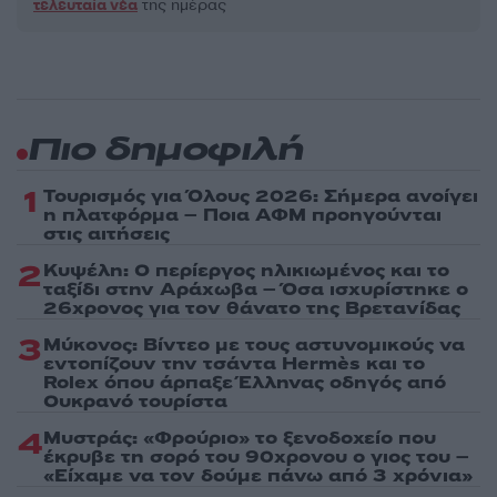
τελευταία νέα
της ημέρας
Πιο δημοφιλή
1
Τουρισμός για Όλους 2026: Σήμερα ανοίγει
η πλατφόρμα – Ποια ΑΦΜ προηγούνται
στις αιτήσεις
2
Κυψέλη: Ο περίεργος ηλικιωμένος και το
ταξίδι στην Αράχωβα – Όσα ισχυρίστηκε ο
26χρονος για τον θάνατο της Βρετανίδας
3
Μύκονος: Βίντεο με τους αστυνομικούς να
εντοπίζουν την τσάντα Hermès και το
Rolex όπου άρπαξε Έλληνας οδηγός από
Ουκρανό τουρίστα
4
Μυστράς: «Φρούριο» το ξενοδοχείο που
έκρυβε τη σορό του 90χρονου ο γιος του –
«Είχαμε να τον δούμε πάνω από 3 χρόνια»