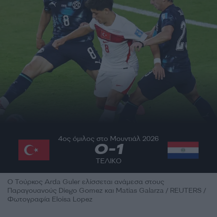
4ος όμιλος στο Μουντιάλ 2026
0
-
1
ΤΕΛΙΚΟ
Ο Τούρκος Arda Guler ελίσσεται ανάμεσα στους
Παραγουανούς Diego Gomez και Matias Galarza / REUTERS /
Φωτογραφία Eloisa Lopez