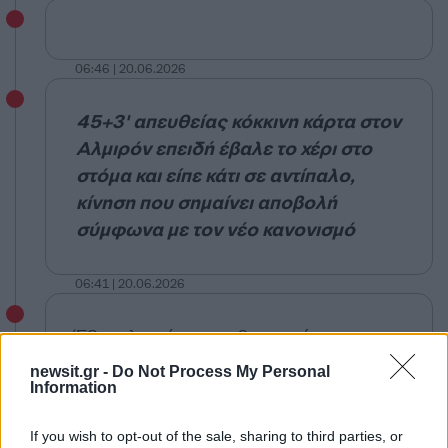
06:46 | 20.06.2026
45+3' απευθείας κόκκινη κάρτα στον
Αλμιρόν επειδή έβαλε το χέρι στο
στόμα και είπε κάτι σε αντίπαλο,
κίνηση που σημαίνει αποβολή
σύμφωνα με τον νέο κανονισμό
06:41 | 20.06.2026
Έξι τα λεπτά των καθυστερήσεων
newsit.gr -
Do Not Process My Personal
Information
06:41 | 20.06.2026
If you wish to opt-out of the sale, sharing to third parties, or
Τελευταία λεπτά του πρώτου