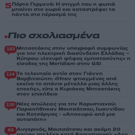
5
Πόρτο Γερμενό: Η στιγμή που η φωτιά
μπαίνει στο χωριό και καταστρέφει τα
πάντα στο πέρασμά της
Πιο σχολιασμένα
Μητσοτάκης στην υπογραφή συμφωνίας
183
για την ηλεκτρική διασύνδεση Ελλάδας –
Κύπρου: «Ισχυρή ψήφος εμπιστοσύνης» η
είσοδος της Meridiam στην GSI
Το τελευταίο αντίο στον Γιάννη
134
Βαρβιτσιώτη: «Ήταν φτιαγμένος από
εκείνο το σπάνιο μέταλλο μιας άλλης
εποχής», είπε ο Κυριάκος Μητσοτάκης
στον επικήδειο
Νέες απώλειες για την Καρυστιανού:
130
Παραιτήθηκαν Μουτσάτσου, Ιωαννίδου
και Κοτσόργιος - «Αποχωρώ από μια
αυταπάτη»
Αυγερινός, Μουτσάτσου και ακόμη 20
68
πρώην στελέχη κατά Καρυστιανού: «Δεν