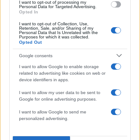
I want to opt-out of processing my
Personal Data for Targeted Advertising.
Άτυχοι οι Τούρκοι που εξακολουθούν
Opted In
να πιέζουν για να φτάσουν στο 1-1
I want to opt-out of Collection, Use,
Retention, Sale, and/or Sharing of my
Personal Data that Is Unrelated with the
06:36 | 20.06.2026
Purposes for which it was collected.
Opted Out
Google consents
06:35 | 20.06.2026
I want to allow Google to enable storage
related to advertising like cookies on web or
device identifiers in apps.
06:35 | 20.06.2026
I want to allow my user data to be sent to
Google for online advertising purposes.
06:34 | 20.06.2026
I want to allow Google to send me
personalized advertising.
35' διπλό δοκάρι η Τουρκία!