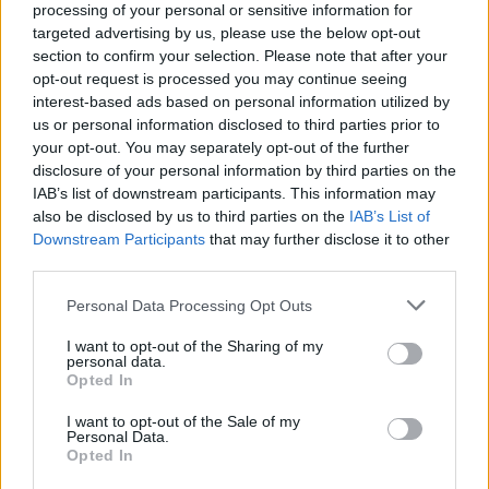
processing of your personal or sensitive information for
ημιχρόνου και είμαστε πάντα στο
targeted advertising by us, please use the below opt-out
Τουρκία - Παραγουάη 0-1
section to confirm your selection. Please note that after your
opt-out request is processed you may continue seeing
interest-based ads based on personal information utilized by
06:39 | 20.06.2026
us or personal information disclosed to third parties prior to
your opt-out. You may separately opt-out of the further
40' ένταση με διαμαρτυρίες προς τον
disclosure of your personal information by third parties on the
IAB’s list of downstream participants. This information may
διαιτητή και τους βοηθούς του για
also be disclosed by us to third parties on the
IAB’s List of
διάφορες αποφάσεις τους
Downstream Participants
that may further disclose it to other
third parties.
06:37 | 20.06.2026
Please note that this website/app uses one or more Google
Personal Data Processing Opt Outs
services and may gather and store information including but
not limited to your visit or usage behaviour. You may click to
I want to opt-out of the Sharing of my
personal data.
grant or deny consent to Google and its third-party tags to
06:37 | 20.06.2026
Opted In
use your data for below specified purposes in below Google
consent section.
I want to opt-out of the Sale of my
Personal Data.
Opted In
06:36 | 20.06.2026