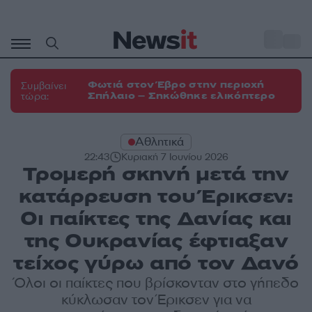
Μετάβαση
σε
o
33
περιεχόμενο
Φωτιά στον Έβρο στην περιοχή
Συμβαίνει
Σπήλαιο – Σηκώθηκε ελικόπτερο
τώρα:
Αθλητικά
22:43
Κυριακή 7 Ιουνίου 2026
Τρομερή σκηνή μετά την
κατάρρευση του Έρικσεν:
Οι παίκτες της Δανίας και
της Ουκρανίας έφτιαξαν
τείχος γύρω από τον Δανό
Όλοι οι παίκτες που βρίσκονταν στο γήπεδο
κύκλωσαν τον Έρικσεν για να