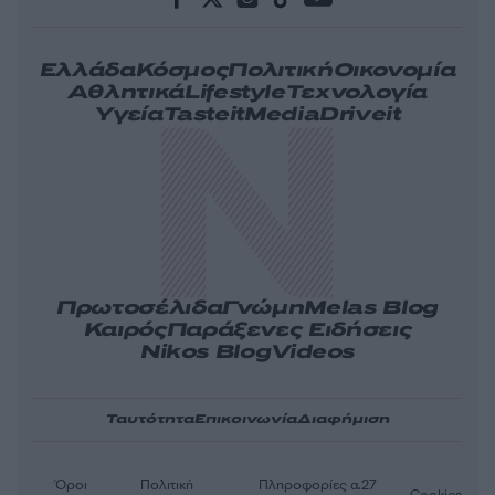
Ελλάδα
Κόσμος
Πολιτική
Οικονομία
Αθλητικά
Lifestyle
Τεχνολογία
Υγεία
Tasteit
Media
Driveit
Πρωτοσέλιδα
Γνώμη
Melas Blog
Καιρός
Παράξενες Ειδήσεις
Nikos Blog
Videos
Ταυτότητα
Επικοινωνία
Διαφήμιση
Όροι
Πολιτική
Πληροφορίες α.27