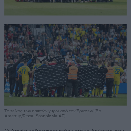
Το τείχος των παικτών γύρω από τον Έρικσεν/ (Bo
Amstrup/Ritzau Scanpix via AP)