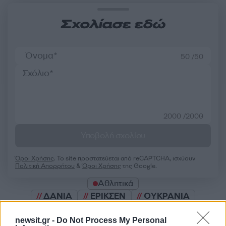
Σχολίασε εδώ
50 /50
2000 /2000
Υποβολή σχολίου
Όροι Χρήσης
. Το site προστατεύεται από reCAPTCHA, ισχύουν
Πολιτική Απορρήτου
&
Όροι Χρήσης
της Google.
Αθλητικά
ΔΑΝΙΑ
ΕΡΙΚΣΕΝ
ΟΥΚΡΑΝΙΑ
Share:
newsit.gr -
Do Not Process My Personal