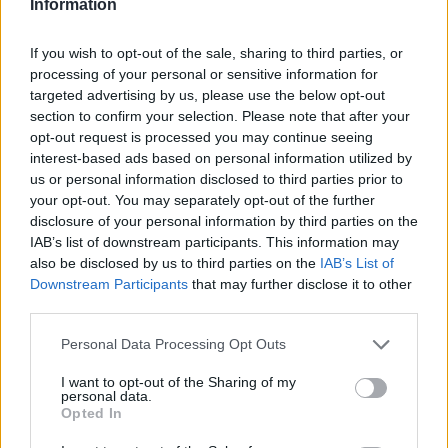
Information
Ακολουθήστε το Νewsit.gr στο
Google News
και
ενημερωθείτε πρώτοι για όλη την ειδησεογραφία και τα
If you wish to opt-out of the sale, sharing to third parties, or
τελευταία νέα
της ημέρας
processing of your personal or sensitive information for
targeted advertising by us, please use the below opt-out
section to confirm your selection. Please note that after your
opt-out request is processed you may continue seeing
interest-based ads based on personal information utilized by
us or personal information disclosed to third parties prior to
Πιο δημοφιλή
your opt-out. You may separately opt-out of the further
disclosure of your personal information by third parties on the
1
Κωνσταντίνος Αργυρός και Αλεξάνδρα
IAB’s list of downstream participants. This information may
Νίκα κάνουν διακοπές με πολυτελές γιοτ
also be disclosed by us to third parties on the
IAB’s List of
με τα δύο παιδιά τους
Downstream Participants
that may further disclose it to other
2
Ελίζαμπεθ Ελέτσι και Νεκτάριος Λεμονίδης
third parties.
πήγαν στον Άγιο Νεκτάριο Βούλας για να
πάρουν την ευχή για τον γιο τους
Please note that this website/app uses one or more Google
Personal Data Processing Opt Outs
services and may gather and store information including but
3
Ηφαίστειο Σαντορίνης: Ένας 15χρονος που
not limited to your visit or usage behaviour. You may click to
I want to opt-out of the Sharing of my
δεν πρόλαβε να ξεφύγει από το τσουνάμι
personal data.
grant or deny consent to Google and its third-party tags to
μπορεί να αλλάξει τη χρονολογία της
Opted In
προϊστορικής έκρηξης
use your data for below specified purposes in below Google
consent section.