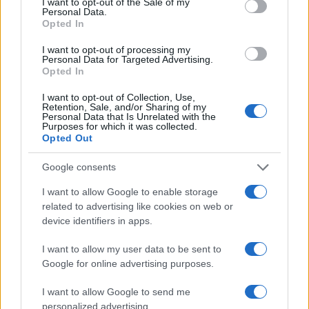
I want to opt-out of the Sale of my
4
Παρκαδόρος στο Ελαφονήσι συνελήφθη
Personal Data.
για έβδομη φορά - Τον «τσάκωσαν»
Opted In
αστυνομικοί που προσποιήθηκαν τους
τουρίστες
I want to opt-out of processing my
Personal Data for Targeted Advertising.
5
«Φιάσκο» στη Μαδέιρα με το γάμο του
Opted In
Κριστιάνο Ρονάλντο: Χιλιάδες άνθρωποι
πήγαν σε λάθος εκκλησία και προκάλεσαν
I want to opt-out of Collection, Use,
το γέλιο στον Πορτογάλο
Retention, Sale, and/or Sharing of my
Personal Data that Is Unrelated with the
Purposes for which it was collected.
Opted Out
Πιο σχολιασμένα
Google consents
Βγήκαν ξανά τα μαχαίρια στην Ελπίδα
98
για τη Δημοκρατία: «Καρυστιανού,
I want to allow Google to enable storage
Γρατσία και Γαλανός μετέτρεψαν το
related to advertising like cookies on web or
κίνημα σε φοβικό αρχηγικό κόμμα»
device identifiers in apps.
Στην Κρήτη ο Κυριάκος Μητσοτάκης,
95
συνεχίζει τις ολιγοήμερες διακοπές του –
I want to allow my user data to be sent to
Πού βρέθηκε το Σάββατο
Google for online advertising purposes.
Απίστευτο κι όμως αληθινό -
89
Aναστέλλονται τα τακτικά ραντεβού του
I want to allow Google to send me
αγγειοχειρουργού του νοσοκομείου
personalized advertising.