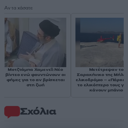
Αν τα χάσατε
Μοτζτάμπα Χαμενεΐ: Νέο
Μετέτρεψαν το
βίντεο ενώ φουντώνουν οι
Σαρακήνικο της Μήλου
φήμες για το αν βρίσκεται
ελικοδρόμιο – «Πάρκα
στη ζωή
το ελικόπτερο τους γι
κάνουν μπάνιο
Σχόλια