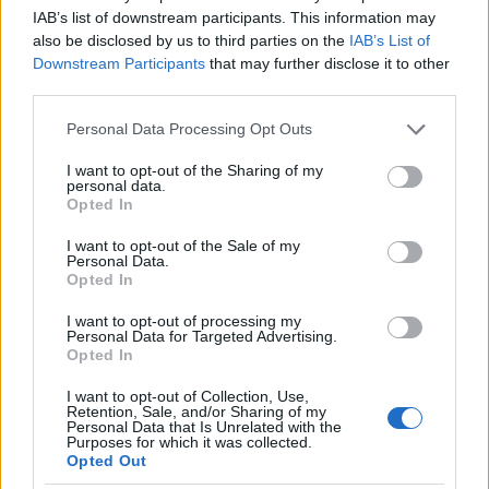
της: «Ήταν ό,τι πιο όμορφο έχω δει στη ζωή
IAB’s list of downstream participants. This information may
μου»
also be disclosed by us to third parties on the
IAB’s List of
4
Downstream Participants
that may further disclose it to other
«Αφιέρωσε τη ζωή της στο να βοηθά
ανθρώπους που είχαν ανάγκη» - Η πρώτη
third parties.
δήλωση της οικογένειας της 38χρονης
Λίζα που βρέθηκε νεκρή στην Κυψέλη
Please note that this website/app uses one or more Google
Personal Data Processing Opt Outs
services and may gather and store information including but
5
Ο Γιάννης Φακίνος αποκάλυψε πώς έγινε
not limited to your visit or usage behaviour. You may click to
I want to opt-out of the Sharing of my
viral το τραγούδι του «Λογαριασμός» που
personal data.
ερμηνεύει η Κατερίνα Λιόλιου
grant or deny consent to Google and its third-party tags to
Opted In
use your data for below specified purposes in below Google
consent section.
I want to opt-out of the Sale of my
Personal Data.
Πιο σχολιασμένα
Opted In
Έφυγαν οι συνεργάτες, μένει η Μαρία
184
I want to opt-out of processing my
Καρυστιανού - Η επόμενη μέρα για την
Personal Data for Targeted Advertising.
«Ελπίδα για τη Δημοκρατία»
Opted In
Canadair 515: Οι πρώτες εικόνες από την
129
I want to opt-out of Collection, Use,
κατασκευή του αεροσκάφους που θα
Retention, Sale, and/or Sharing of my
επιχειρεί και τη νύχτα στα μέτωπα της
Personal Data that Is Unrelated with the
Purposes for which it was collected.
φωτιάς
Opted Out
Marfin: Η 46χρονη πήρε προθεσμία για
92