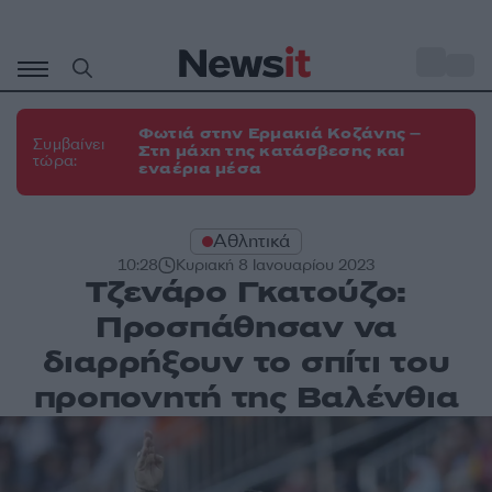
Μετάβαση
σε
o
34
περιεχόμενο
Φωτιά στην Ερμακιά Κοζάνης –
Συμβαίνει
Στη μάχη της κατάσβεσης και
τώρα:
εναέρια μέσα
Αθλητικά
10:28
Κυριακή 8 Ιανουαρίου 2023
Τζενάρο Γκατούζο:
Προσπάθησαν να
διαρρήξουν το σπίτι του
προπονητή της Βαλένθια