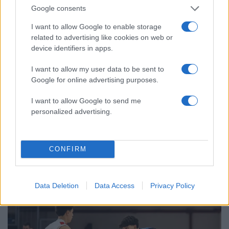
να απολογηθεί την Τρίτη – «Είναι αθώα,
Google consents
συμμετείχε στη διαδήλωση όπως και
100.000 άτομα»
I want to allow Google to enable storage
related to advertising like cookies on web or
Μεταφορές χρημάτων: Πότε μπορεί να
70
θεωρηθούν δωρεές και να επιβληθεί
device identifiers in apps.
φόρος – Τι ισχυεί για τις γονικές παροχές
I want to allow my user data to be sent to
Το πολωμένο μελτέμι που τροφοδότησε
59
Google for online advertising purposes.
τις φωτιές σε Αττική και Βοιωτία: «Από τα
ισχυρότερα επεισόδια των τελευταίων 50
χρόνων»
I want to allow Google to send me
personalized advertising.
CONFIRM
Αθλητικά:
Περισσότερα άρθρα
Data Deletion
Data Access
Privacy Policy