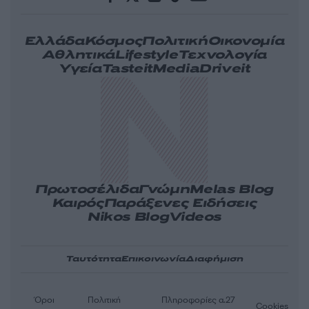
Ελλάδα
Κόσμος
Πολιτική
Οικονομία
Αθλητικά
Lifestyle
Τεχνολογία
Υγεία
Tasteit
Media
Driveit
Πρωτοσέλιδα
Γνώμη
Melas Blog
Καιρός
Παράξενες Ειδήσεις
Nikos Blog
Videos
Ταυτότητα
Επικοινωνία
Διαφήμιση
Όροι
Πολιτική
Πληροφορίες α.27
Cookies