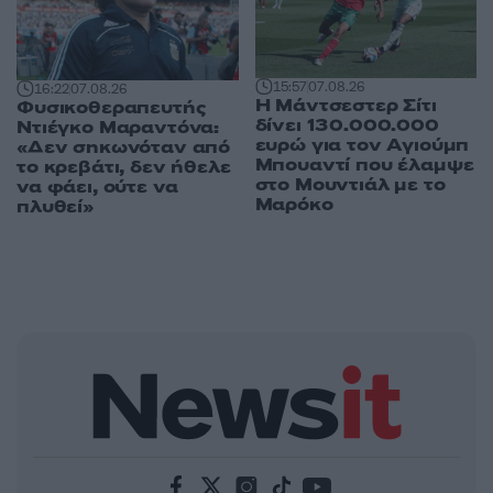
15:57
07.08.26
16:22
07.08.26
Η Μάντσεστερ Σίτι
Φυσικοθεραπευτής
δίνει 130.000.000
Ντιέγκο Μαραντόνα:
ευρώ για τον Αγιούμπ
«Δεν σηκωνόταν από
Μπουαντί που έλαμψε
το κρεβάτι, δεν ήθελε
στο Μουντιάλ με το
να φάει, ούτε να
Μαρόκο
πλυθεί»