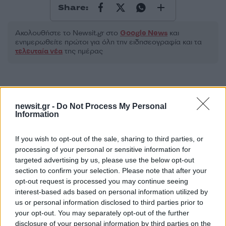
Share:
Ακολουθήστε το Νewsit.gr στο
Google News
και
ενημερωθείτε πρώτοι για όλη την ειδησεογραφία και τα
τελευταία νέα
της ημέρας
newsit.gr -
Do Not Process My Personal
Information
Πιο δημοφιλή
1
Η Ελένη Φωτοπούλου ευχήθηκε για τη
If you wish to opt-out of the sale, sharing to third parties, or
γιορτή του Άκη Παυλόπουλου: «Δεκαπέντε
processing of your personal or sensitive information for
χρόνια μου διδάσκει υπομονή και αγάπη»
targeted advertising by us, please use the below opt-out
2
section to confirm your selection. Please note that after your
Αριστοτέλης Δαμίγος: Στο Αποτεφρωτήριο
Ριτσώνας το «ύστατο χαίρε» στον Έλληνα
opt-out request is processed you may continue seeing
σύνδεσμο του ελικοπτέρου που έπεσε στην
interest-based ads based on personal information utilized by
Ψάθα
us or personal information disclosed to third parties prior to
3
your opt-out. You may separately opt-out of the further
Η Αγγελική Ηλιάδη περιγράφει το θαύμα
που έζησε και πώς είδε τον Χριστό μπροστά
disclosure of your personal information by third parties on the