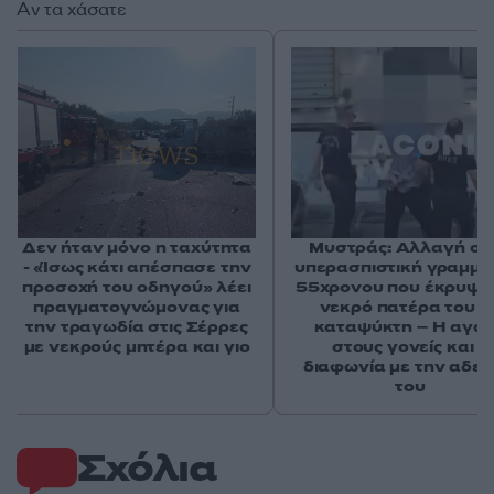
Αν τα χάσατε
Δεν ήταν μόνο η ταχύτητα
Μυστράς: Αλλαγή στ
- «Ίσως κάτι απέσπασε την
υπερασπιστική γραμμή
προσοχή του οδηγού» λέει
55χρονου που έκρυψε
πραγματογνώμονας για
νεκρό πατέρα του σ
την τραγωδία στις Σέρρες
καταψύκτη – Η αγά
με νεκρούς μητέρα και γιο
στους γονείς και η
διαφωνία με την αδε
του
Σχόλια