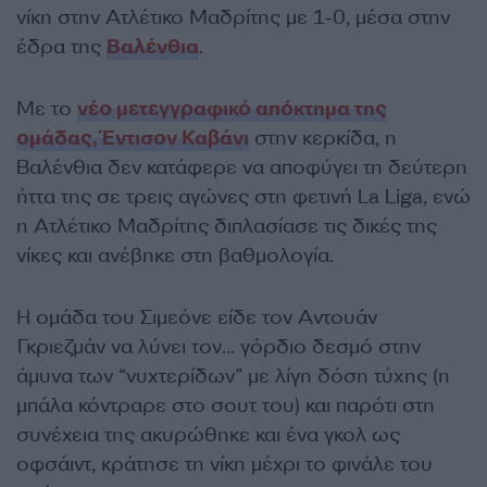
νίκη στην Ατλέτικο Μαδρίτης με 1-0, μέσα στην
έδρα της
Βαλένθια
.
Με το
νέο μετεγγραφικό απόκτημα της
ομάδας, Έντισον Καβάνι
στην κερκίδα, η
Βαλένθια δεν κατάφερε να αποφύγει τη δεύτερη
ήττα της σε τρεις αγώνες στη φετινή La Liga, ενώ
η Ατλέτικο Μαδρίτης διπλασίασε τις δικές της
νίκες και ανέβηκε στη βαθμολογία.
Η ομάδα του Σιμεόνε είδε τον Αντουάν
Γκριεζμάν να λύνει τον… γόρδιο δεσμό στην
άμυνα των “νυχτερίδων” με λίγη δόση τύχης (η
μπάλα κόντραρε στο σουτ του) και παρότι στη
συνέχεια της ακυρώθηκε και ένα γκολ ως
οφσάιντ, κράτησε τη νίκη μέχρι το φινάλε του