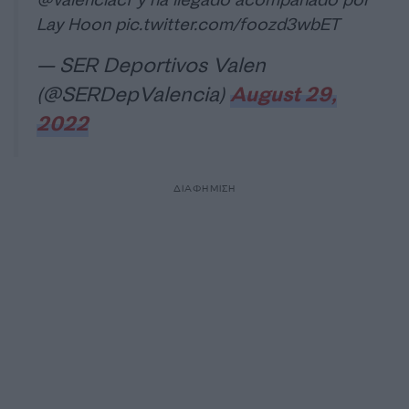
@valenciacf
y ha llegado acompañado por
Lay Hoon
pic.twitter.com/foozd3wbET
— SER Deportivos Valen
(@SERDepValencia)
August 29,
2022
ΔΙΑΦΗΜΙΣΗ