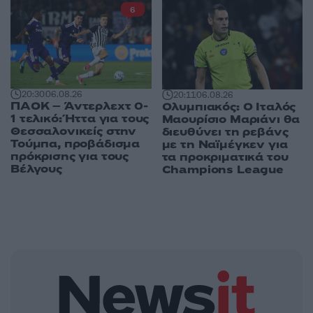
6
20:30
06.08.26
20:11
06.08.26
ΠΑΟΚ – Άντερλεχτ 0-
Ολυμπιακός: Ο Ιταλός
1 τελικό: Ήττα για τους
Μαουρίσιο Μαριάνι θα
Θεσσαλονικείς στην
διευθύνει τη ρεβάνς
Τούμπα, προβάδισμα
με τη Ναϊμέγκεν για
πρόκρισης για τους
τα προκριματικά του
Βέλγους
Champions League