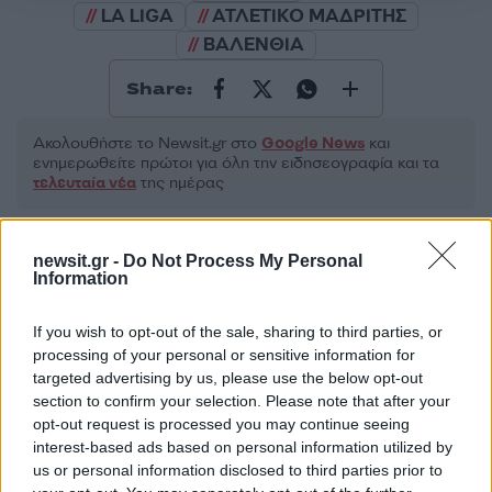
LA LIGA
ΑΤΛΕΤΙΚΟ ΜΑΔΡΙΤΗΣ
ΒΑΛΕΝΘΙΑ
Share:
Ακολουθήστε το Νewsit.gr στο
Google News
και
ενημερωθείτε πρώτοι για όλη την ειδησεογραφία και τα
τελευταία νέα
της ημέρας
newsit.gr -
Do Not Process My Personal
Information
Πιο δημοφιλή
If you wish to opt-out of the sale, sharing to third parties, or
processing of your personal or sensitive information for
1
Έφυγαν οι συνεργάτες, μένει η Μαρία
targeted advertising by us, please use the below opt-out
Καρυστιανού - Η επόμενη μέρα για την
section to confirm your selection. Please note that after your
«Ελπίδα για τη Δημοκρατία»
opt-out request is processed you may continue seeing
2
Σαμοθράκη: «Μαμά νόμιζες ότι δε θα σε
interest-based ads based on personal information utilized by
ξαναδώ;» – Τα πρώτα λόγια του 22χρονου
us or personal information disclosed to third parties prior to
που έπεσε σε κανάλι με καυτό νερό