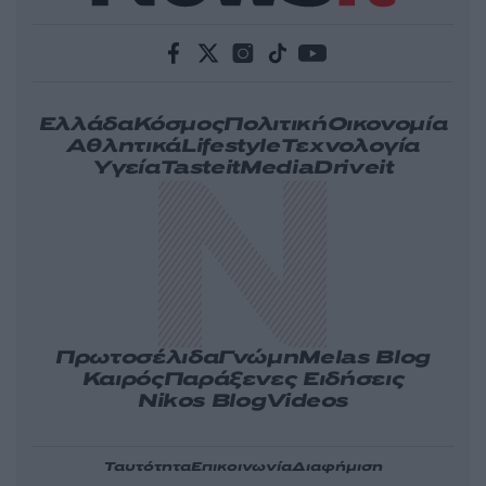
Ελλάδα
Κόσμος
Πολιτική
Οικονομία
Αθλητικά
Lifestyle
Τεχνολογία
Υγεία
Tasteit
Media
Driveit
Πρωτοσέλιδα
Γνώμη
Melas Blog
Καιρός
Παράξενες Ειδήσεις
Nikos Blog
Videos
Ταυτότητα
Επικοινωνία
Διαφήμιση