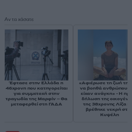
Αν τα χάσατε
Έφτασε στην Ελλάδα η
«Αφιέρωσε τη ζωή της
46χρονη που κατηγορείται
να βοηθά ανθρώπους 
για συμμετοχή στην
είχαν ανάγκη» - Η πρ
τραγωδία της Μαρφίν – Θα
δήλωση της οικογένε
μεταφερθεί στη ΓΑΔΑ
της 38χρονης Λίζα π
βρέθηκε νεκρή στη
Κυψέλη