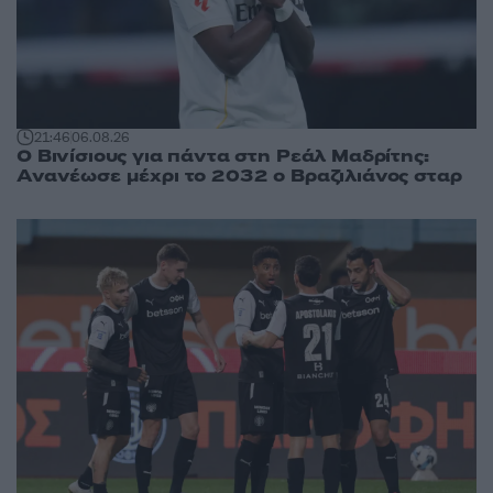
21:46
06.08.26
Ο Βινίσιους για πάντα στη Ρεάλ Μαδρίτης:
Ανανέωσε μέχρι το 2032 ο Βραζιλιάνος σταρ