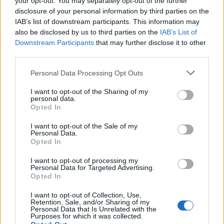
your opt-out. You may separately opt-out of the further
3
disclosure of your personal information by third parties on the
Συγκίνηση στο τελευταίο αντίο στον Λάκη
Χαλκιά: Με την «Φάμπρικα», λαούτο και
IAB’s list of downstream participants. This information may
κλαρίνα αποχαιρέτησαν την εμβληματική
also be disclosed by us to third parties on the
IAB’s List of
φωνή της μεταπολίτευσης
Downstream Participants
that may further disclose it to other
4
third parties.
Η βαθμολογία της UEFA μετά την ισοπαλία
του Παναθηναϊκού με την ΤΣΣΚΑ 1948
Please note that this website/app uses one or more Google
Personal Data Processing Opt Outs
5
Μυστράς: «Για ψυχολογικούς λόγους»
services and may gather and store information including but
κρατούσε τον νεκρό πατέρα του στον
not limited to your visit or usage behaviour. You may click to
I want to opt-out of the Sharing of my
καταψύκτη – Δεν ήταν οικονομικό το
personal data.
grant or deny consent to Google and its third-party tags to
κίνητρο σύμφωνα με τον δικηγόρο του
Opted In
use your data for below specified purposes in below Google
consent section.
I want to opt-out of the Sale of my
Personal Data.
Πιο σχολιασμένα
Opted In
Μητσοτάκης στην υπογραφή συμφωνίας
I want to opt-out of processing my
198
Personal Data for Targeted Advertising.
για την ηλεκτρική διασύνδεση Ελλάδας –
Opted In
Κύπρου: «Ισχυρή ψήφος εμπιστοσύνης» η
είσοδος της Meridiam στην GSI
I want to opt-out of Collection, Use,
Canadair 515: Οι πρώτες εικόνες από την
Retention, Sale, and/or Sharing of my
127
Personal Data that Is Unrelated with the
κατασκευή του αεροσκάφους που θα
Purposes for which it was collected.
επιχειρεί και τη νύχτα στα μέτωπα της