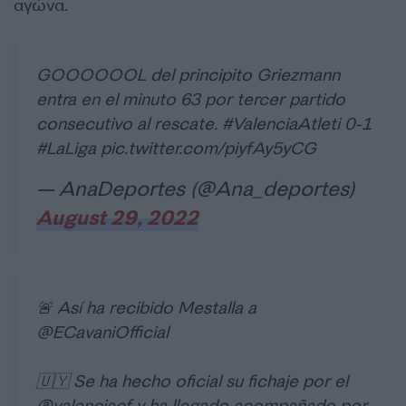
αγώνα.
GOOOOOOL del principito Griezmann
entra en el minuto 63 por tercer partido
consecutivo al rescate.
#ValenciaAtleti
0-1
#LaLiga
pic.twitter.com/piyfAy5yCG
— AnaDeportes (@Ana_deportes)
August 29, 2022
🚨 Así ha recibido Mestalla a
@ECavaniOfficial
🇺🇾 Se ha hecho oficial su fichaje por el