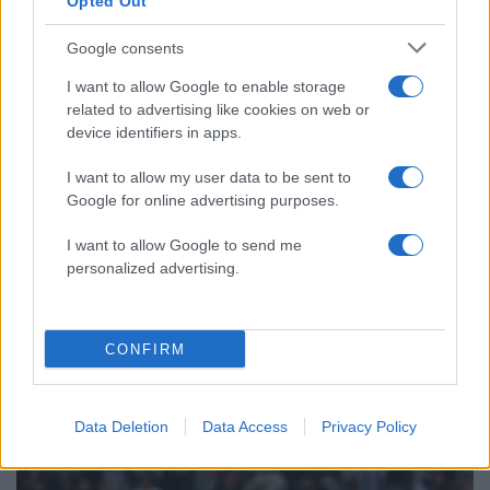
Opted Out
φωτιάς
Αυγερινός, Μουτσάτσου και ακόμη 20
85
Google consents
πρώην στελέχη κατά Καρυστιανού: «Δεν
αποχωρήσαμε για καρέκλες», αιχμές για
I want to allow Google to enable storage
«συγκεντρωτικό μοντέλο»
related to advertising like cookies on web or
device identifiers in apps.
Το πολωμένο μελτέμι που τροφοδότησε
59
τις φωτιές σε Αττική και Βοιωτία: «Από τα
ισχυρότερα επεισόδια των τελευταίων 50
I want to allow my user data to be sent to
χρόνων»
Google for online advertising purposes.
Κρανίου τόπος το Πόρτο Γερμενό μετά το
51
I want to allow Google to send me
καταστροφικό πέρασμα της φωτιάς –
Ξεκίνησε η αυτοψία στα καμένα σπίτια
personalized advertising.
CONFIRM
Αθλητικά:
Περισσότερα άρθρα
Data Deletion
Data Access
Privacy Policy