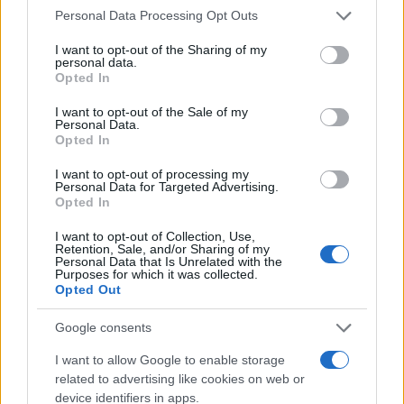
Please note that this website/app uses one or more Google
Personal Data Processing Opt Outs
Υποβολή σχολίου
services and may gather and store information including but
not limited to your visit or usage behaviour. You may click to
I want to opt-out of the Sharing of my
personal data.
grant or deny consent to Google and its third-party tags to
Όροι Χρήσης
. Το site προστατεύεται από reCAPTCHA, ισχύουν
Opted In
Πολιτική Απορρήτου
&
Όροι Χρήσης
της Google.
use your data for below specified purposes in below Google
consent section.
I want to opt-out of the Sale of my
Αθλητικά
Personal Data.
BASKET LEAGUE
ΟΛΥΜΠΙΑΚΟΣ
Opted In
ΠΑΝΑΘΗΝΑΙΚΟΣ
I want to opt-out of processing my
Personal Data for Targeted Advertising.
Share:
Opted In
I want to opt-out of Collection, Use,
Ακολουθήστε το Νewsit.gr στο
Google News
και
Retention, Sale, and/or Sharing of my
ενημερωθείτε πρώτοι για όλη την ειδησεογραφία και τα
Personal Data that Is Unrelated with the
τελευταία νέα
Purposes for which it was collected.
της ημέρας
Opted Out
Google consents
I want to allow Google to enable storage
related to advertising like cookies on web or
Πιο δημοφιλή
device identifiers in apps.