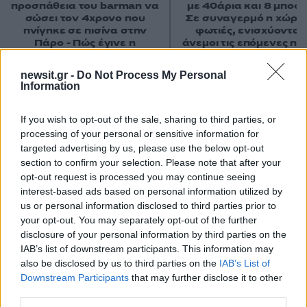
προσπάθεια του barman να
με 40άρια και 8 μποφό
σώσει τον 4χρονο που
Σε συναγερμό η χώρα 
πνίγηκε σε πισίνα στην
φωτιές, ενισχύονται 
Πάρο - Πώς έγινε η
άνεμοι τις επόμενες ημ
τραγωδία
newsit.gr -
Do Not Process My Personal
Information
Σχόλια
If you wish to opt-out of the sale, sharing to third parties, or
processing of your personal or sensitive information for
targeted advertising by us, please use the below opt-out
section to confirm your selection. Please note that after your
opt-out request is processed you may continue seeing
Σχολίασε εδώ
interest-based ads based on personal information utilized by
us or personal information disclosed to third parties prior to
your opt-out. You may separately opt-out of the further
50 /50
disclosure of your personal information by third parties on the
IAB’s list of downstream participants. This information may
also be disclosed by us to third parties on the
IAB’s List of
Downstream Participants
that may further disclose it to other
third parties.
2000 /2000