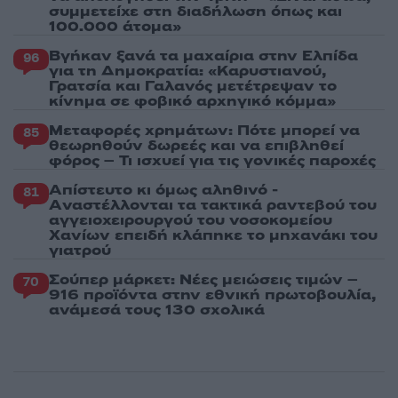
συμμετείχε στη διαδήλωση όπως και
100.000 άτομα»
Βγήκαν ξανά τα μαχαίρια στην Ελπίδα
96
για τη Δημοκρατία: «Καρυστιανού,
Γρατσία και Γαλανός μετέτρεψαν το
κίνημα σε φοβικό αρχηγικό κόμμα»
Μεταφορές χρημάτων: Πότε μπορεί να
85
θεωρηθούν δωρεές και να επιβληθεί
φόρος – Τι ισχυεί για τις γονικές παροχές
Απίστευτο κι όμως αληθινό -
81
Aναστέλλονται τα τακτικά ραντεβού του
αγγειοχειρουργού του νοσοκομείου
Χανίων επειδή κλάπηκε το μηχανάκι του
γιατρού
Σούπερ μάρκετ: Νέες μειώσεις τιμών –
70
916 προϊόντα στην εθνική πρωτοβουλία,
ανάμεσά τους 130 σχολικά