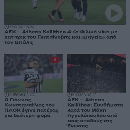
22:08
08.08.26
ΑΕΚ – Athens Kallithea 4-0: Φιλική νίκη με
χατ-τρικ του Γκατσίνοβιτς και «μαγεία» από
τον Βιτάλις
8
21:58
08.08.26
21:33
08.08.26
Ο Γιάννης
ΑΕΚ – Athens
Κωνσταντέλιας του
Kallithea: Συνθήματα
ΠΑΟΚ έγινε πατέρας
κατά του Μάκη
για δεύτερη φορά
Αγγελόπουλου από
τους οπαδούς της
Ένωσης