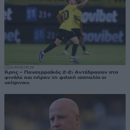
22:46
08.08.26
Άρης – Πανσερραϊκός 2-2: Αντέδρασαν στο
φινάλε και πήραν τη φιλική ισοπαλία οι
«κίτρινοι»