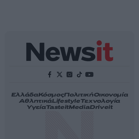
Ελλάδα
Κόσμος
Πολιτική
Οικονομία
Αθλητικά
Lifestyle
Τεχνολογία
Υγεία
Tasteit
Media
Driveit