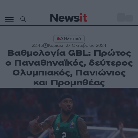
Μετάβαση
σε
o
29
περιεχόμενο
Αθλητικά
22:45
Κυριακή 27 Οκτωβρίου 2024
Βαθμολογία GBL: Πρώτος
ο Παναθηναϊκός, δεύτερος
Ολυμπιακός, Πανιώνιος
και Προμηθέας