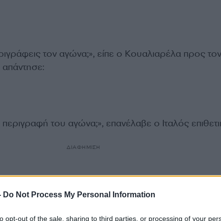
Περιγράφεις τον αγώνα;», είπε ο Κουαλιαρέλα προς το
 απάντησε:
ην περιγραφή του αγώνα;», επανέλαβε ο Ιταλός επιθετι
ΔΙΑΦΗΜΙΣΗ
-
Do Not Process My Personal Information
to opt-out of the sale, sharing to third parties, or processing of your per