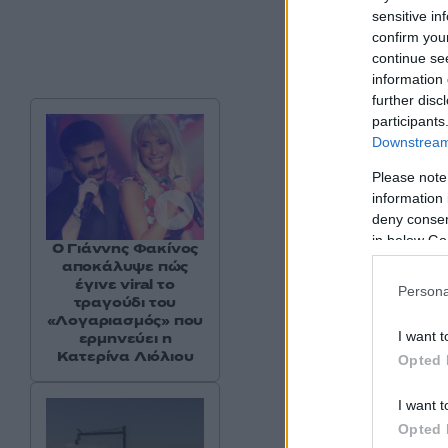
sensitive in
confirm you
continue se
information 
further disc
participants
Downstream 
Please note
information 
deny consent
in below Go
Ο Γιάννης Φακίνος
αποκάλυψε πώς
έγινε viral το
Persona
τραγούδι του
«Λογαριασμός» που
I want t
ερμηνεύει η
Κατερίνα Λιόλιου
Opted 
I want t
Opted 