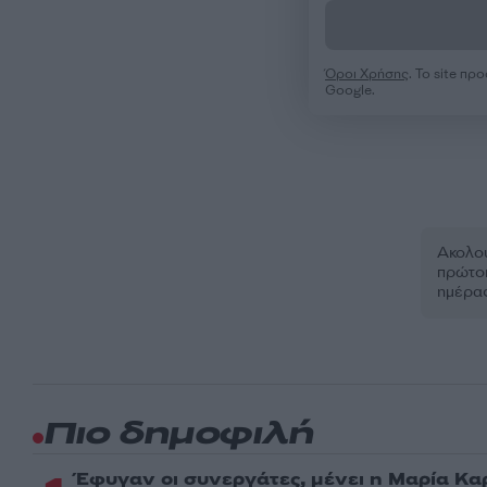
Όροι Χρήσης
. Το site π
Google.
Ακολου
πρώτοι
ημέρα
Πιο δημοφιλή
Έφυγαν οι συνεργάτες, μένει η Μαρία Κα