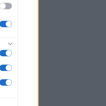
@@, τι
έλα να