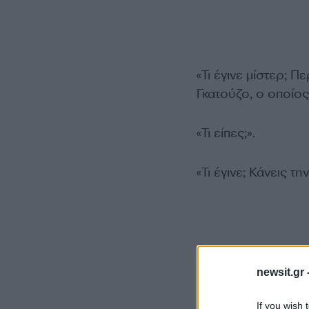
«Τι έγινε μίστερ; 
Γκατούζο, ο οποίος
«Τι είπες;».
«Τι έγινε; Κάνεις τ
newsit.gr 
If you wish 