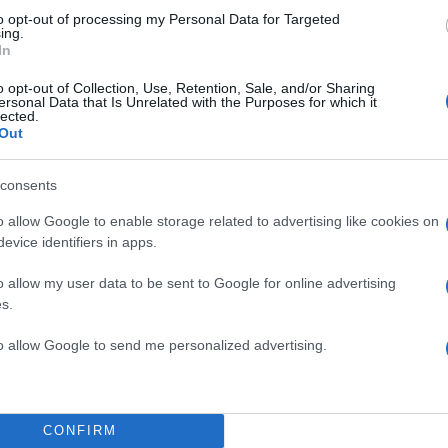
to opt-out of processing my Personal Data for Targeted
ing.
In
 Τι πρόβλημα έχεις; Παίξε και μην μας σπας τα αρχ@@
ς», ήταν η απάντηση του Γκατούζο, με τον Κουλιαρ
o opt-out of Collection, Use, Retention, Sale, and/or Sharing
ersonal Data that Is Unrelated with the Purposes for which it
lected.
Out
ube.com/watch?
consents
v=Aaargv__txg&feature=emb_title
o allow Google to enable storage related to advertising like cookies on
ΔΙΑΦΗΜΙΣΗ
evice identifiers in apps.
o allow my user data to be sent to Google for online advertising
s.
to allow Google to send me personalized advertising.
CONFIRM