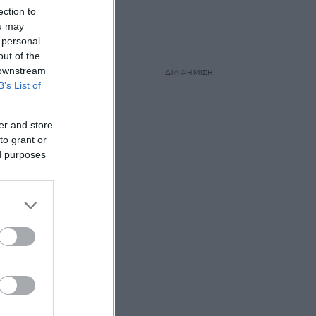
ection to
ou may
 personal
out of the
 downstream
ΔΙΑΦΗΜΙΣΗ
B’s List of
er and store
to grant or
ed purposes