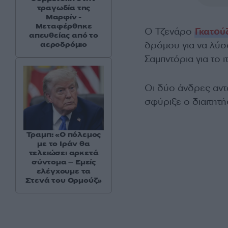
τραγωδία της
Μαρφίν -
Μεταφέρθηκε
Ο Τζενάρο
Γκατού
απευθείας από το
δρόμου για να λύσο
αεροδρόμιο
Σαμπντόρια για το 
Οι δύο άνδρες αντ
σφύριξε ο διαιτητή
Τραμπ: «Ο πόλεμος
με το Ιράν θα
τελειώσει αρκετά
σύντομα – Εμείς
ελέγχουμε τα
Στενά του Ορμούζ»