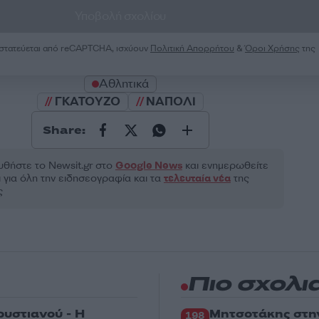
Υποβολή σχολίου
ροστατεύεται από reCAPTCHA, ισχύουν
Πολιτική Απορρήτου
&
Όροι Χρήσης
της
Αθλητικά
ΓΚΑΤΟΥΖΟ
ΝΑΠΟΛΙ
Share:
θήστε το Νewsit.gr στο
Google News
και ενημερωθείτε
 για όλη την ειδησεογραφία και τα
τελευταία νέα
της
ς
Πιο σχολι
ρυστιανού - Η
Μητσοτάκης στη
198