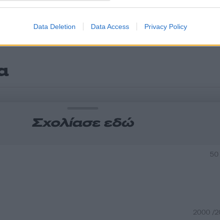
Data Deletion
Data Access
Privacy Policy
α
Σχολίασε εδώ
50
2000 /