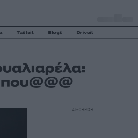
o
Αθήνα
27
C
a
Tasteit
Blogs
Driveit
ουαλιαρέλα:
ν που@@@
ΔΙΑΦΗΜΙΣΗ